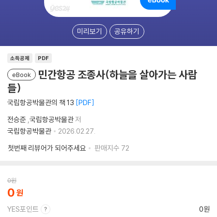
미리보기
공유하기
소득공제
PDF
민간항공 조종사(하늘을 살아가는 사람
eBook
들)
국립항공박물관의 책 13
PDF
전승준
,
국립항공박물관
저
국립항공박물관
2026.02.27.
첫번째 리뷰어가 되어주세요
판매지수
72
0
원
0
YES포인트
0원