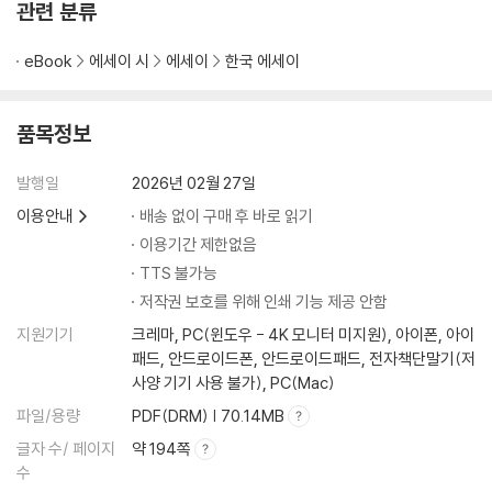
관련 분류
04 Approach & Landing
eBook
에세이 시
에세이
한국 에세이
공항을 향해 마지막 접근 ? Approach 140
땅을 밟다 ? Landing 152
품목정보
05 Ramp-in
비행기의 여정을 마무리합니다 - Ramp-in & Shutdown 168
발행일
2026년 02월 27일
하늘에서 내려와, 사람으로 179
이용안내
배송 없이 구매 후 바로 읽기
이용기간 제한없음
Epilogue 184
TTS 불가능
저작권 보호를 위해 인쇄 기능 제공 안함
지원기기
크레마, PC(윈도우 - 4K 모니터 미지원), 아이폰, 아이
패드, 안드로이드폰, 안드로이드패드, 전자책단말기(저
사양 기기 사용 불가), PC(Mac)
파일/용량
PDF(DRM) | 70.14MB
글자 수/ 페이지
약 194쪽
수