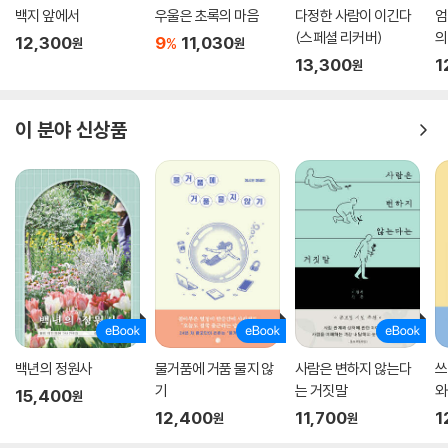
백지 앞에서
우울은 초록의 마음
다정한 사람이 이긴다
엄
(스페셜 리커버)
의
12,300
9
11,030
%
원
원
13,300
1
원
이 분야 신상품
백년의 정원사
물거품에 거품 물지 않
사람은 변하지 않는다
쓰
기
는 거짓말
와
15,400
원
12,400
11,700
1
원
원