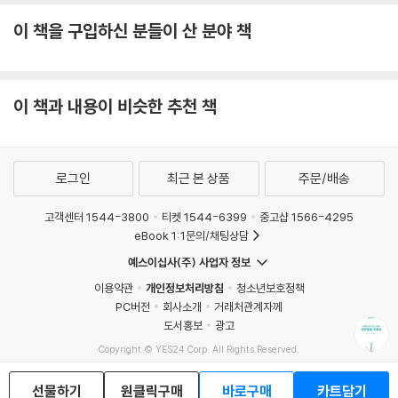
이 책을 구입하신 분들이 산 분야 책
이 책과 내용이 비슷한 추천 책
로그인
최근 본 상품
주문/배송
고객센터 1544-3800
티켓 1544-6399
중고샵 1566-4295
eBook 1:1문의/채팅상담
예스이십사(주) 사업자 정보
이용약관
개인정보처리방침
청소년보호정책
PC버전
회사소개
거래처관계자께
도서홍보
광고
Copyright © YES24 Corp. All Rights Reserved.
MATOM8
선물하기
원클릭구매
바로구매
카트담기