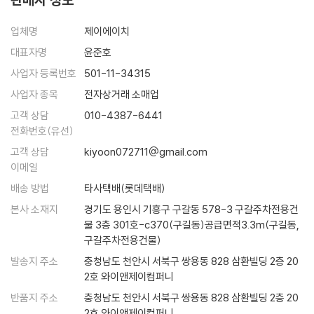
하며 낯선 장소에서 창의적으로 살아가고 있습니다.
색소폰 연주가 김오키
여러분은 어떤 삶을 꿈꾸나요?
204
업체명
제이에이치
편집장 서상민
대표자명
윤준호
사업자 등록번호
501-11-34315
사업자 종목
전자상거래 소매업
고객 상담
010-4387-6441
전화번호(유선)
고객 상담
kiyoon072711@gmail.com
이메일
배송 방법
타사택배(롯데택배)
본사 소재지
경기도 용인시 기흥구 구갈동 578-3 구갈주차전용건
물 3층 301호-c370(구길동)공급면적3.3m(구길동,
구갈주차전용건물)
발송지 주소
충청남도 천안시 서북구 쌍용동 828 삼환빌딩 2층 20
2호 와이앤제이컴퍼니
반품지 주소
충청남도 천안시 서북구 쌍용동 828 삼환빌딩 2층 20
2호 와이앤제이컴퍼니