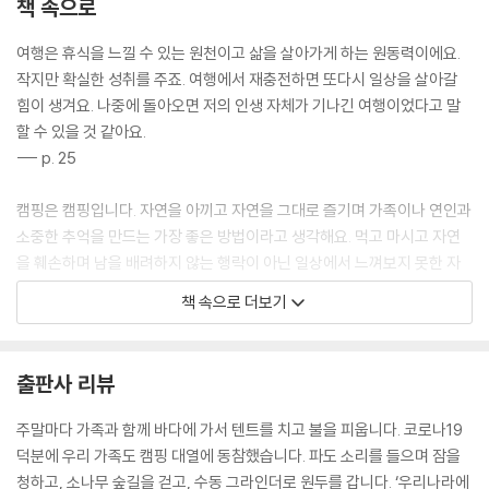
책 속으로
*
사람을 만나는 길
여행은 휴식을 느낄 수 있는 원천이고 삶을 살아가게 하는 원동력이에요.
북다마스 김예진
작지만 확실한 성취를 주죠. 여행에서 재충전하면 또다시 일상을 살아갈
88
힘이 생겨요. 나중에 돌아오면 저의 인생 자체가 기나긴 여행이었다고 말
할 수 있을 것 같아요.
*
--- p. 25
돌아오기 위해 떠나는 여행
사진 작가 안수향
캠핑은 캠핑입니다. 자연을 아끼고 자연을 그대로 즐기며 가족이나 연인과
102
소중한 추억을 만드는 가장 좋은 방법이라고 생각해요. 먹고 마시고 자연
을 훼손하며 남을 배려하지 않는 행락이 아닌 일상에서 느껴보지 못한 자
*
연, 계절의 변화, 바람이 주는 시원함, 밤하늘의 별 등 캠핑을 하면서 잠깐
책 속으로 더보기
지구력이라는 재능
의 여유로움, 쉼을 온전히 즐길 수 있었으면 합니다.
캠퍼 레메
--- p. 60
122
출판사 리뷰
다양한 곳에서 다양한 사람을 만나고, 또 그들에게 다양한 사람이 만든 책
*
을 전달하는 과정에 제가 있다는 것이 즐거워요. 누군가에게는 여전히 새
주말마다 가족과 함께 바다에 가서 텐트를 치고 불을 피웁니다. 코로나19
멈추는 것도 여행이 된다면
롭잖아요. 새로움을 전해주는 데서 오는 뿌듯함을 계속 느끼고 싶어요.
덕분에 우리 가족도 캠핑 대열에 동참했습니다. 파도 소리를 들으며 잠을
사진 작가 김병준
--- p. 99
청하고, 소나무 숲길을 걷고, 수동 그라인더로 원두를 갑니다. ‘우리나라에