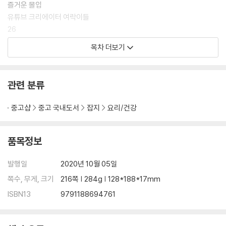
즐거운 몰입
유튜브 크리에이터 여락이들
26
목차 더보기
*
행복을 위한 캠핑, 캠핑을 하는 행복
캠퍼 투라
관련 분류
46
중고샵
중고 국내도서
잡지
요리/건강
*
우리 같이 한담을 나눠요
일러스트 작가 전황일
품목정보
62
발행일
2020년 10월 05일
*
쪽수, 무게, 크기
216쪽 | 284g | 128*188*17mm
숲으로 가자
ISBN13
9791188694761
생활 모험가 부부 빅초이, 블리
74