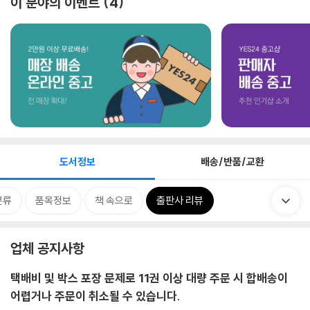
이 분야의 이벤트
4
도서정보
배송/반품/교환
분류
품목정보
책 속으로
출판사 리뷰
업체 공지사항
택배비 및 박스 포장 문제로 11권 이상 대량 주문 시 합배송이
어렵거나 주문이 취소될 수 있습니다.