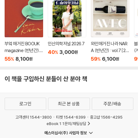
부엌 매거진 BOOUK
인산의학저널 2026.7
와인매거진 나라 NAR
블
magazine (반년간) :
A (반년간) : vol.7 [20
(
40
3,000
%
원
6호 [2019]
24]
[
55
8,100
59
6,100
9
%
%
원
원
이 책을 구입하신 분들이 산 분야 책
로그인
최근 본 상품
주문/배송
고객센터 1544-3800
티켓 1544-6399
중고샵 1566-4295
eBook 1:1문의/채팅상담
예스이십사(주) 사업자 정보