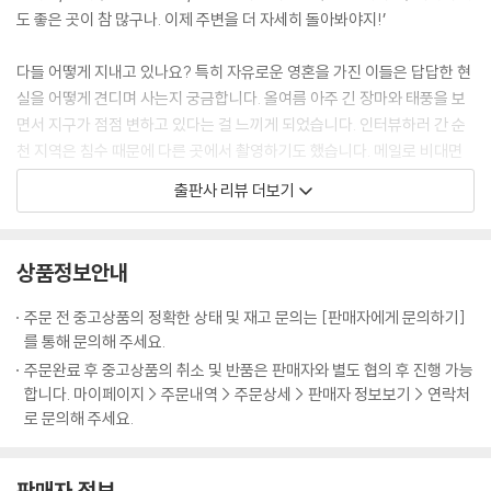
140
도 좋은 곳이 참 많구나. 이제 주변을 더 자세히 돌아봐야지!’
미국 나바호족 친구와 함께 원주민 자치 구역에 들어갔을 때가 생각나요.
*
친구가 엄청 멋진 협곡을 소개하며 말했죠. “여기가 바로 내 사무실이야.
다들 어떻게 지내고 있나요? 특히 자유로운 영혼을 가진 이들은 답답한 현
더 건강한 쪽으로
참 멋지지 않니? 참, 그런데 너는 무슨 부족이야?” 한땐 사무실 하나 없다
실을 어떻게 견디며 사는지 궁금합니다. 올여름 아주 긴 장마와 태풍을 보
제로그램 대표 이종훈
는 사실이 저를 주눅 들게 했지만 그 말 덕분에 저도 이미 멋진 사무실을 갖
면서 지구가 점점 변하고 있다는 걸 느끼게 되었습니다. 인터뷰하러 간 순
160
고 있었단 사실이 떠올랐어요. 그것도 아주 멋지고 엄청 넓은.
천 지역은 침수 때문에 다른 곳에서 촬영하기도 했습니다. 메일로 비대면
--- p. 119
인터뷰를 하는 것도 익숙해졌습니다. 환경이 이렇듯 빠르게 변하다니. 나
*
출판사 리뷰 더보기
이가 들수록 의지했던 부모님이 점점 작게 느껴지는 것처럼 지구가 점점
산을 계속 사랑하기 위해서
요즘은 환경 문제에 관심이 가더라고요. 건강하게 사는 게 중요한데, 물과
왜소하게 느껴집니다. 우리는 환경을 어떻게 바라봐야 할까요? 자연 속에
하이킹 아티스트 김강은
공기 그리고 먹거리 모두 불안정하잖아요. 조금만 들여다보면 환경이 너무
사는 사람들을 만나서 이야기했습니다.
174
상품정보안내
망가졌고요. 사회적 거리 두기도 중요하지만 생태적 거리 두기를 하는 시
기이기도 하죠. 사람은 사람대로 살고 자연은 자연대로 살아야 한다고 생
또한 『베어』도 많은 변화가 생겼습니다. 판형도 작아지고 일러스트도 넣고
*
주문 전 중고상품의 정확한 상태 및 재고 문의는 [판매자에게 문의하기]
각해요.
새로운 형식의 인터뷰도 시도했습니다. 이런 변화가 좋은 것인지는 모르겠
를 통해 문의해 주세요.
시선으로부터
--- p. 171
습니다. 하지만 멈춰 있고 싶지 않습니다. 새로움과 도전이 없으면 존재가
사진 작가 이종범
주문완료 후 중고상품의 취소 및 반품은 판매자와 별도 협의 후 진행 가능
무의미합니다. 노마드는 안정된 삶보다 모험을 선택하는 삶의 방식입니다.
합니다. 마이페이지 > 주문내역 > 주문상세 > 판매자 정보보기 > 연락처
188
우리는 부모와 다른 환경에서 살고 있으니 과거의 안정된 삶이 유효하지
로 문의해 주세요.
않습니다. 미래는 이전과 다르게 사는 사람들이 만들어낼 것입니다. 그들
*
은 문화를 만들고 기획하고 움직이는 사람들입니다. 자연을 사랑하고 공생
사랑과 사랑을 위하여
판매자 정보