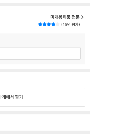
미개봉제품 전문
15명 평가
가게에서 팔기