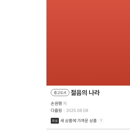
젊음의 나라
중고도서
손원평
저
다즐링
2025.08.08.
새 상품에 가까운 상품
최상