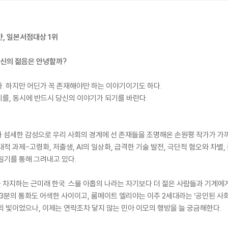
간, 일본서점대상 1위
당신의 젊음은 안녕할까?
. 하지만 어딘가 꼭 존재해야만 하는 이야기이기도 하다.
를, 동시에 반드시 당신의 이야기가 되기를 바란다.
선과 섬세한 감성으로 우리 사회의 경계에 선 존재들을 조명해온 손원평 작가가 가까
적 과제-고령화, 저출생, AI의 일상화, 급격한 기술 발전, 극단적 혐오와 차별
일기를 통해 그려내고 있다.
차지하는 근미래 한국. 스물 아홉의 나라는 자기보다 더 젊은 사람들과 기계에게 
 3분의 통화도 어색한 사이이고, 룸메이트 엘리야는 이주 2세대라는 ‘공인된 사회
의 빛이었으나, 이제는 연락조차 닿지 않는 민아 이모의 행방을 늘 궁금해한다.