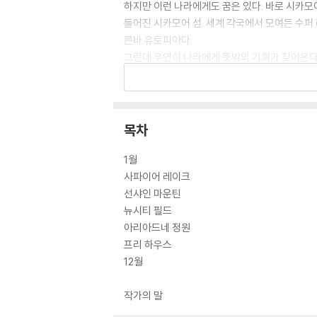
하지만 이런 나라에게도 꿈은 있다. 바로 시카모
들어진 시카모어 섬. 세계 각국에서 모여든 수퍼
른바 유토피아다.
그런데 우연히 나라에게 뜻밖의 기회가 찾아온다.
의 경력은 시카모어 섬에서 일하는 데 도움이 된
꿈을 이룰 수 있을까?
목차
1월
사파이어 레이크
선샤인 마운틴
뉴시티 필드
아리아드네 정원
프리 하우스
12월
작가의 말