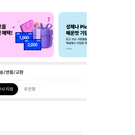
송/반품/교환
사 리뷰
추천평