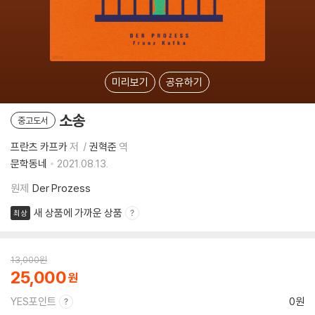
미리보기
공유하기
소송
중고도서
프란츠 카프카
저
권혁준
역
문학동네
2021.08.13.
원제
Der Prozess
새 상품에 가까운 상품
최상
13,000
원
25,000
YES포인트
0원