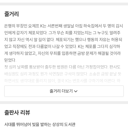
K 자신이 직접 나서는 것이 절대적으로 필요했다. (중략) 소송에 대해 이전
줄거리
에 품었던 경멸감은 더 이상 통하지 않았다. 그가 세상에 혼자 사는 것이라
면 소송 같은 건 가볍게 무시할 수도 있었을 것이다. (중략) 그러나 지금은
은행의 부장인 요제프 K는 서른번째 생일날 아침 하숙집에서 두 명의 감시
숙부가 별써 그를 변호사에게 끌고 왔으며, 집안과 가족들도 고려해야 하
인에게 갑자기 체포되었다. 그가 무슨 죄를 지었는지는 그 누구도 알려주
는 처지에 있었다. (중략) 그는 소송의 한복판에 서서 자신을 방어해야 했
지 않고 자신 역시 알 길이 없다. 체포되기는 했으나 행동의 자유는 허용되
다. --- pp.154~155
었고 직장에도 전과 다름없이 나갈 수 있었다. K는 체포를 그다지 심각하
게 생각하지 않았고, 자신의 무죄를 입증하면 금방 문제가 해결될 것이라
“당신의 소송이 안 좋은 상황이라는 걸 알고 있나요?” 신부가 물었다. “제
믿었다.
가 보기에도 그렇더군요.” K가 말했다. “저로서는 온갖 노력을 다했으나,
첫 심리 날짜를 통보받아 출두한 법원은 다름 아닌 가정집이었다. 판사도
지금까지 아무런 성과가 없었습니다. (중략) 어떻게 끝날지 모르겠어요.
배심원도 심리 과정도 뭔가 석연찮은 구석이 많았다. 소송은 금방 끝날 듯
신부님은 아십니까?” “모릅니다.” 신부가 대답했다. “그러나 좋지 않은 결
하면서도 생각대로 풀리지 않아, 결국 K는 변호사를 구하기에 이른다. 하
말로 끝나게 되지 않을까 걱정입니다. (중략) 적어도 현재 상황에서는 당
지만 변호사는 기다리라는 말만 할 뿐 청원서 한 장 제대로 써주지 않았고,
줄거리 더보기
신의 죄가 입증된 것으로 여겨지고 있어요.” “그렇지만 저는 죄가 없습니
K는 스스로 문제를 해결하려고 몇몇 사람을 만나고 이런저런 궁리를 해보
다.”
지만, 어디서도 명쾌한 답은 얻을 수가 없었고 다만 K와 비슷한 처지의 사
--- pp.263~264
람들이 몇 년 동안 소송에 매달리지만 소송은 결코 끝나지 않는다는 등의
출판사 리뷰
이상한 이야기만 듣게 된다. 그러는 사이 시간은 흘러가고 자신은 무죄이
기 때문에 소송이 금방 끝날 것이라고 생각했던 K도 다른 소송 당사자들처
시대를 뛰어넘어 빛을 발하는 상상의 도서관