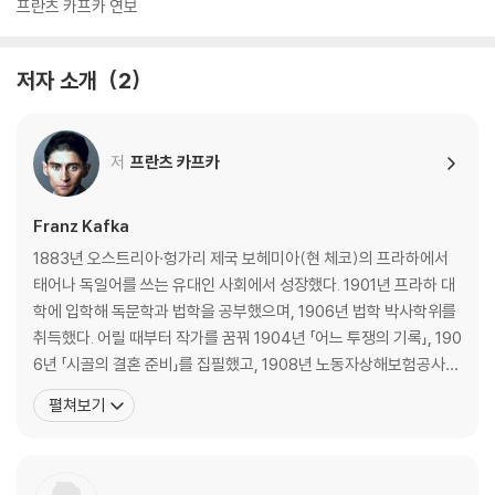
프란츠 카프카 연보
저자 소개
2
저
프란츠 카프카
Franz Kafka
1883년 오스트리아·헝가리 제국 보헤미아(현 체코)의 프라하에서
태어나 독일어를 쓰는 유대인 사회에서 성장했다. 1901년 프라하 대
학에 입학해 독문학과 법학을 공부했으며, 1906년 법학 박사학위를
취득했다. 어릴 때부터 작가를 꿈꿔 1904년 「어느 투쟁의 기록」, 190
6년 「시골의 결혼 준비」를 집필했고, 1908년 노동자상해보험공사에
취직한 이후로도 14년 동안 직장생활과 글쓰기 작업을 병행했다. 「선
펼쳐보기
고」 「변신」 「유형지에서」 등의 단편과 『실종자』 『소송』 『성』 등의 미완
성 장편, 작품집 『관찰』 『시골 의사』 『단식 광대』 등 많은 작품을 썼고
일기와 편지 등도