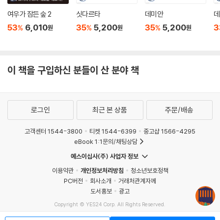
종교적 차원까지 암시하고 있는 죄의 문제를 묻는다.
여우가 잠든 숲 2
싯다르타
데미안
데
53
6,010
35
5,200
35
5,200
3
%
%
%
원
원
원
이 책을 구입하신 분들이 산 분야 책
로그인
최근 본 상품
주문/배송
고객센터 1544-3800
티켓 1544-6399
중고샵 1566-4295
eBook 1:1문의/채팅상담
예스이십사(주) 사업자 정보
이용약관
개인정보처리방침
청소년보호정책
PC버전
회사소개
거래처관계자께
도서홍보
광고
Copyright © YES24 Corp. All Rights Reserved.
MATOM9