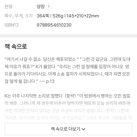
판형
양장
쪽수, 무게, 크기
364쪽 | 526g | 145*210*22mm
ISBN13
9788954610230
책 속으로
“여기서 나갈 수 없소. 당신은 체포되었소.” “그런 것 같군요. 그런데 도대
체 이유가 뭐죠?” K가 물었다. “우리는 그런 걸 말해줄 입장이 아니오. 방
으로 돌아가 기다리시오. 이제 소송 절차가 시작되었으니, 때가 되면 모든
걸 알게 될 겁니다.” --- p.13
K는 아주 나지막한 소리로 말했다. (중략) “이 법원에서 행하는 모든 발표
의 배후, 그러니까 제 경우에 비추어 말하자면 체포와 오늘 심리의 배후에
어떤 거대한 조직이 있다는 것은 의심의 여지가 없습니다. (중략) 그런데
여러분, 이 거대한 조직의 의미는 무엇일까요? 그것은 무고한 사람들을 체
포하고, 그들을 상대로 무의미하며 제 경우에서처럼 대개 아무 성과도 없
책 속으로 더보기
는 소송을 벌이는 것입니다.” --- p.65