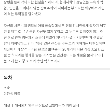
상황을 통해 적나라한 현실을 드러내며, 현대사회의 끊임없는 구속과 억
압, ‘얼굴을 드러내지 않는 관료주의’가 지휘하는 부조리한 세상에서 개인
이 겪는 무력감을 담아냈다.
자신의 서른번째 생일날 아침 하숙집에서 두 명의 감시인에게 갑자기 체포
된 요제프 K는 1년 동안 자신도 알지 못하고, 그 누구도 알려주지 않는 어
떤 죄로 인해 법원과의 소송에 휘말려 지내다가 결국 서른한번째 생일날
밤에 처형당하고 만다. '악몽' 같은 진실을 담은 그의 이야기는 비현실적인
세상에서 가장 적나라한 현실을 보여준다. 20세기에 나온 가장 중요한 소
설 중 하나라는 평가를 받는 이 작품은 인간성이라는 새로운 문제의식에
눈 뜨게 한 가장 ‘카프카적’인 텍스트이다.
목차
소송
미완성 장들
해설 ㅣ 해석되지 않은 문장으로 고발하는 허위의 질서