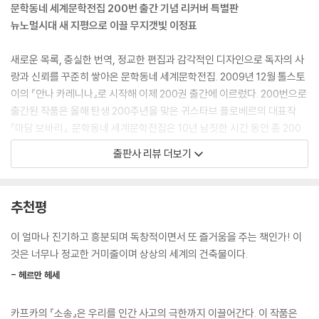
럼 무력해지고 불안해지는데……
문학동네 세계문학전집 200번 출간 기념 리커버 특별판
뉴노멀시대 새 지평으로 이끌 무지갯빛 이정표
새로운 목록, 충실한 번역, 정교한 편집과 감각적인 디자인으로 독자의 사
랑과 신뢰를 꾸준히 쌓아온 문학동네 세계문학전집. 2009년 12월 톨스토
이의 『안나 카레니나』로 시작해 이제 200권 출간에 이르렀다. 200번으로
출간된 작품은 올해 탄생 200주년을 맞은 귀스타브 플로베르의 대표작
『마담 보바리』. 문학동네 세계문학전집은 10년 남짓한 시간 동안 총 200
권 136인의 작가가 쓴 174편의 작품을 선보였고, 이중 국내에 처음으로
출판사 리뷰 더보기
소개된 작품만 53편 30%에 이른다. 범세계적으로 통용되는 고전의 상식
을 따른 불멸의 명작들을 국내 최고 권위자의 번역과 해설로 선보이고, 동
시대 세계의 중요한 정치 ? 문화적 실천에 영감을 준 현대 고전을 엄선하
추천평
며, 나아가 연구의 진전 및 변화하는 사회상을 고려해 미래 고전을 소개해
왔다.
이 얼마나 진기하고 흥분되며 독창적이면서 또 즐거움을 주는 책인가! 이
것은 너무나 정교한 거미줄이며 상상의 세계의 건축물이다.
200번 출간을 기념해 『소송』 『오만과 편견』 『프랑켄슈타인』 『노인과 바다
- 헤르만 헤세
(영한대역)』 『페스트』를 특별한 표지와 장정으로 선보인다. 출간된 지 20
0년이 넘었으나 여전히 독자의 사랑을 받는 명작과 20세기를 대표하는 작
카프카의 『소송』은 우리를 인간 사고의 극한까지 이끌어간다. 이 작품은
가의 대표작에 더해 2020년대 우리 시대의 고전으로 자리매김하게 된 걸