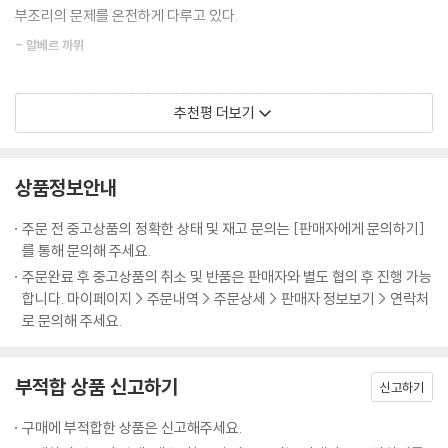
부조리의 문제를 온전하게 다루고 있다.
작까지, 뉴노멀시대 새 지평으로 지금의 우리를 인도할 무지갯빛 이정표로
꼽을 만한 작품들이다.
- 알베르 까뮈
『소송』은 권위주의와 인간 양심 사이의 복잡한 상호관계에 대한 훌륭한 예
추천평 더보기
20세기가 물려준 위대한 ‘문학’ 유산
를 보여준다.
현대성과 인간성이라는 새로운 문제의식에 눈뜬 『소송』 이후의 현대문학
- 에리히 프롬
은 이전의 문학과는 결코 같을 수 없다.
상품정보안내
카프카는 활자화된 ‘투란도트(청혼자들에게 수수께끼를 내고 답을 맞히지
옵서버 선정 ‘역대 최고의 소설 100’
주문 전 중고상품의 정확한 상태 및 재고 문의는 [판매자에게 문의하기]
못하면 살해했던 『천일야화』의 공주)’이다. 이 점을 알아차리고도 달아나
르몽드 선정 ‘세계의 명저 100’
를 통해 문의해 주세요.
지 않기로 한 자는 자기 머리를 내밀거나 아니면 차라리 벽에 머리를 들이
노벨연구소 선정 ‘100대 세계문학’
주문완료 후 중고상품의 취소 및 반품은 판매자와 별도 협의 후 진행 가능
받아야 하며 앞 사람의 전철을 밟을 위험을 감수해야 한다. ... 해답을 찾지
합니다. 마이페이지 > 주문내역 > 주문상세 > 판매자 정보보기 > 연락처
못하는 한, 독자에게는 여전히 책임이 남아 있다.
“이 얼마나 진기하고 흥분되며 독창적이면서 또 즐거움을 주는 책인가! 이
로 문의해 주세요.
것은 너무나 정교한 거미줄이며 상상의 세계의 건축물이다.” _헤르만 헤
- 테오도어 아도르노
세
부적합 상품 신고하기
신고하기
『소송』은 카프카가 남긴 세 편의 장편소설 중 하나로, 작가 사후에 출간되
어 뒤늦게 세상의 빛을 보게 된 작품이다. 출간과 동시에 독자와 비평가의
구매에 부적합한 상품은 신고해주세요.