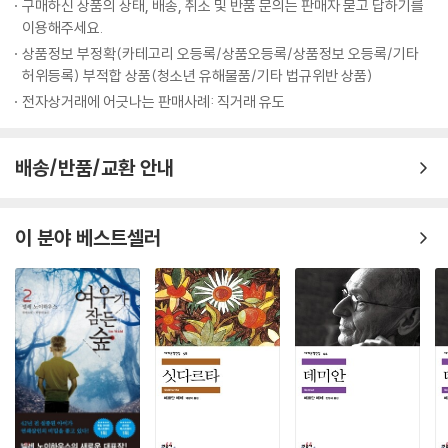
시선을 사로잡으며, 카프카를 20세기를 대표하는 위대한 작가의 반열에
구매하신 상품의 상태, 배송, 취소 및 반품 문의는 판매자 묻고 답하기를
올려놓았다.
이용해주세요.
은행의 부장으로 있는 요제프 K는 자신의 서른번째 생일날 아침 하숙집에
상품정보 부정확(카테고리 오등록/상품오등록/상품정보 오등록/기타
서 두 명의 감시인에게 갑자기 체포된다. 그 후 그는 1년 동안 자신도 알지
허위등록) 부적합 상품(청소년 유해물품/기타 법규위반 상품)
못하고, 그 누구도 알려주지 않는 어떤 죄로 인해 법원과의 소송에 휘말려
전자상거래에 어긋나는 판매사례: 직거래 유도
지내다가 결국 서른한번째 생일날 밤에 처형당하고 만다. 그가 정해진 종
말과의 헛된 싸움을 벌여나가는 그 1년 동안, 소설 속에서는 이성적으로는
배송/반품/교환 안내
도무지 납득하기 어려운 사건들이 대거 등장한다. 법정은 가정집과 연결되
어 있고, 법원과 관계된 인물들은 하나같이 부패하고 음란하다. 주인공은
모든 여인들과 성적 관계로 연결되고, 변호사는 의뢰인을 노예처럼 다룬
이 분야 베스트셀러
다. 결국 그는 채석장에서 ‘개같이’ 처형된다.
인간 존재의 근본적인 불안과 부조리에 대한 통찰에서 출발한 『소송』은 다
양한 방식으로 읽히면서 또한 여러 방향의 해석을 낳고 있는 소설이다. 소
설의 주인공인 요제프 K는 세속적인 자아에 몰두해 있지만 진정한 자아로
부터는 소외된, 그리고 타인과의 관계에서도 소외된 현대인의 전형이다.
그는 사회의 규범에 훌륭하게 적응했으나, ‘죄 있는’ 인물이다. 사회의 규범
에 적응한 유죄의 인물에게 작가는 법률적이고 도덕적인 기준만으로는 정
의 내리기 어려운 죄, 나아가 ‘인간인 이상 이미 유죄’라는 사상, ‘유죄 판단
의 기준과 법의 집행에 인간이 관여할 수 없다’는 사고 등 실존적 차원 내지