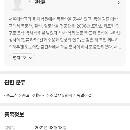
역
권혁준
서울대학교와 동 대학원에서 독문학을 공부하였고, 독일 쾰른 대학
교에서 독문학, 철학, 영문학을 전공한 뒤 2006년 프란츠 카프카 연
구로 문학 박사 학위를 받았다. 박사 학위 논문「카프카 문학에 나타난
성서의 ‘인류 타락’ 신화 수용과 형상화 연구」는 같은 해 독일 쾨니히
스하우젠 & 노이만 출판사에서 학술 총서의 하나로 출판되었다. 서울
대 통일평화연구원(IPUS)에서 HK 연구교수로 있었으며, 서울대, 한
펼쳐보기
양대 등에서 독일 문학, 독일 및 유럽 문화, 독일 영화 등을 강의했다.
현재 인천대학교 독어독문학과 교수로 재직 중이다. 옮긴 책으로는
카프카의 『소송』, 알프레트 되블린의 『
관련 분류
중고샵
중고 국내도서
소설/시/희곡
독일소설
품목정보
발행일
2021년 08월 13일