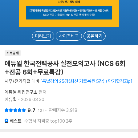
미리보기
사이즈비교
공유하기
소득공제
에듀윌 한국전력공사 실전모의고사 (NCS 6회
+전공 6회+무료특강)
사무/전기직렬 대비
특별강의 25강(최신 기출복원 5강)+단기합격Zip
에듀윌 취업연구소
편저
에듀윌
2026.03.30.
9.7
판매지수
3,918
12
베스트
수험서 자격증 top100 2주