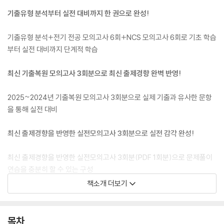
기출유형 분석부터 실전 대비까지 한 권으로 완성!
기출유형 분석+전기 전공 모의고사 6회+NCS 모의고사 6회로 기초 학습
부터 실전 대비까지 단계적 학습
최신 기출복원 모의고사 3회분으로 최신 출제경향 완벽 반영!
2025~2024년 기출복원 모의고사 3회분으로 실제 기출과 유사한 문항
을 통해 실전 대비
최신 출제경향을 반영한 실전모의고사 3회분으로 실전 감각 완성!
최신 출제경향을 반영한 실전모의고사 3회분(PDF 1회분)으로 문제풀이
연습을 충분히 할 수 있는 구성
책소개 더보기
시험 전 빠르게 마무리하는 전공(전기/ICT/토목/건축) 핵심개념 수록!
전공 개념 중 중요도가 높은 핵심개념만 엄선하여 짧은 시간 내 빠르게 마
목차