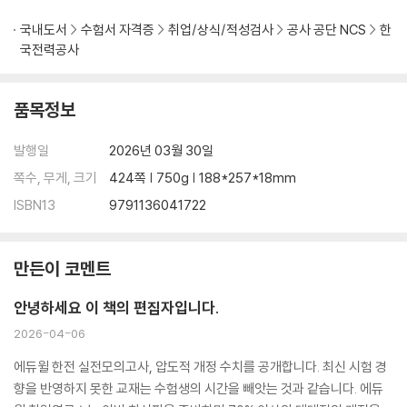
국내도서
수험서 자격증
취업/상식/적성검사
공사 공단 NCS
한
국전력공사
품목정보
발행일
2026년 03월 30일
쪽수, 무게, 크기
424쪽 | 750g | 188*257*18mm
ISBN13
9791136041722
만든이 코멘트
안녕하세요 이 책의 편집자입니다.
2026-04-06
에듀윌 한전 실전모의고사, 압도적 개정 수치를 공개합니다. 최신 시험 경
향을 반영하지 못한 교재는 수험생의 시간을 빼앗는 것과 같습니다. 에듀