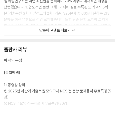
윌 취업연구소는 이번 최신판을 준비하며 70% 이상의 대대적인 개정을
단행했습니다. 1. 압도적인 문항 교체 : 교재에 실물 수록된 모의고사 5회
분(기출복원 3회 + 실전모의 2회) 기준, 325문항 중 66%에 달하는 213
문항을 최신 유형으로 전면 교체했습니다. 또한 단순 문항 교체에 그치지
않고 기출유형 분석과 전공 핵심개념 파트를 신규 기획하여 전체 콘텐츠의
만든이 코멘트 더보기
70% 이상을 새롭게 채웠습니다. 2. 전략적 문항 유지: 나머지 약 34%의
문항은 실제 기출과 난이도 및 유형이 가장 유사하여, 반복 학습 시 합격에
실질적인 도움이 된다고 판단, 엄선하여 수록한 문항들입니다. 3. 최신 기
출판사 리뷰
출 유형분석 : 2025년 상·하반기 필기시험 분석을 통해 대표 기출유형을
파악하고 영역별 출제경향을 확인할 수 있도록 구성했습니다. NCS 5대
이 책의 구성
영역과 직렬별 기술능력을 포함한 6개 영역의 기출유형을 세분화하여 각
유형별 풀이 전략을 제시합니다. 출제경향이 반영된 문항으로 각 유형별
[특별혜택]
풀이 전략을 확인할 수 있습니다. 4. 전공 핵심개념 부록: 기출유형 분석과
전공(전기/ICT/토목/건축) 핵심개념 부록을 새롭게 구성하였습니다. 학
1) 동영상 강의
습 마무리 단계 또는 시험 직전에 핵심 내용을 빠르게 점검할 수 있습니다.
① 2025년 하반기 기출복원 모의고사 NCS 전 문항 문제풀이 무료특강(5
5. 실전 대응력 강화 : 2025~2024년 기출복원 모의고사를 통해 실제 시
강)
험의 난이도를 그대로 체감할 수 있습니다. 한국전력공사의 출제 경향은
② NCS 주요영역 문제풀이 무료특강(20강)
매년 진화합니다. 에듀윌은 수험생 여러분들이 가장 최신화, 최적화된 교
재로 실전에 대비할 수 있도록 매 시즌 철저한 데이터 분석과 검증 과정을