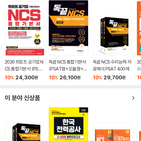
2026 위포트 공기업 N
독끝 NCS 통합기본서
독끝 NCS 수리능력·자
2
CS 통합기본서 (PSAT
(PSAT형+모듈형+피
료해석 PSAT 400제
스
형+모듈형+피듈형
듈형) 공기업 대비
본
10
24,300
10
26,100
10
29,700
1
%
%
%
원
원
원
+실전 모의고사)
+
6
이 분야 신상품