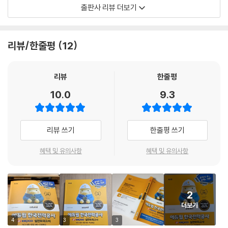
2) 부가학습자료
거쳐 최상의 콘텐츠를 제공하고 있습니다. 이 교재가 수험생 여러분의 실
출판사 리뷰 더보기
① 합격을 위한 한전 마무리 실전모의고사(NCS+전기 전공) 1회분(PDF)
전 감각을 극대화하고 합격의 문을 여는 열쇠가 되기를 진심으로 기원합니
② NCS 주요영역 260제(PDF)
다.
③ 한국전력공사 인성검사(PDF)
리뷰/한줄평
12
④ 전 회차 온라인 모의고사 응시 & 성적분석 서비스
(1) 기출유형 분석&유형별 풀이전략
리뷰
한줄평
NCS 5개 영역과 직렬별 전공(전기/ICT/토목/건축)의 대표 기출유형 및
10.0
9.3
최신 출제경향을 분석하였다. 유형별 풀이전략과 기출 키워드를 통해 체계
적으로 학습 방향을 설정할 수 있도록 하였다.
(2) 최신 기출복원 모의고사(전기 전공+NCS) 3회분
리뷰 쓰기
한줄평 쓰기
2025~2024년 필기시험의 복원 정보를 바탕으로 구성한 기출복원 모의
고사 3회분을 수록하여, 실전 감각을 기르고 충분한 문제풀이 연습이 가능
혜택 및 유의사항
혜택 및 유의사항
하도록 하였다.
(3) 실전모의고사(전기 전공+NCS) 3회분(PDF 1회분 포함)
최신 출제경향을 반영한 실전모의고사 3회분을 수록하여 문제풀이 감각
2
을 익히고 실전 대응력을 높일 수 있도록 구성하였다.
더보기
(4) 전공(전기/ICT/토목/건축) 핵심개념
전공별 핵심개념을 압축 수록하여 시험 전 핵심개념을 빠르게 정리하고 최
4
3
3