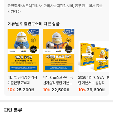
1회분(PDF)
공인중개사/주택관리사, 한국사능력검정시험, 공무원 수험서 등을
발간한다.
[부록] 전공 핵심개념
·전기/ICT/토목/건축
에듀윌 취업연구소
의 다른 상품
[책속책] 정답과 해설
에듀윌 공기업 전기직
에듀윌 포스코 PAT 생
2026 에듀윌 GSAT 통
기출끝장 780제
산기술직 통합 기본서
합 기본서 + 삼성직무
(posco 모의고사 총 6
적성검사 실전모의고
10
25,200
10
22,500
10
39,600
%
%
%
원
원
원
회+무료특강)
사 세트
관련 분류