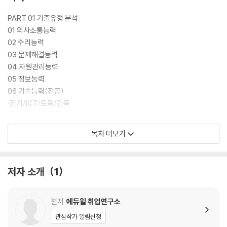
무리 가능
PART 01 기출유형 분석
01 의사소통능력
02 수리능력
03 문제해결능력
04 자원관리능력
05 정보능력
06 기술능력(전공)
·전기/ICT/토목/건축
PART 02 기출복원 모의고사
목차 더보기
01 2025년 10월 시행 기출복원 모의고사(전기 전공+NCS)
02 2025년 3월 시행 기출복원 모의고사(전기 전공+NCS)
03 2024년 10월 시행 기출복원 모의고사(전기 전공+NCS)
저자 소개
1
PART 03 실전모의고사
01 실전모의고사 1회(전기 전공+NCS)
편저
에듀윌 취업연구소
02 실전모의고사 2회(전기 전공+NCS)
관심작가 알림신청
[단기합격ZIP] 합격을 위한 한전 마무리 실전모의고사(전기 전공+NCS)