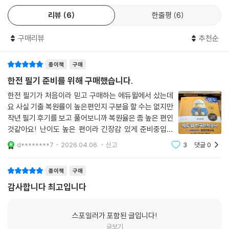
종 점검이 가능하도록 구성하였다.
리뷰
6
한줄평
6
[책 속의 책] 정답과 해설
‘Quick 해설’과 ‘상세 해설’을 함께 제공하여 아는 문제는 빠르게, 어려운
구매리뷰
추천순
문제는 정확하게 학습할 수 있도록 하였다. 또한 ‘문제해결TIP’을 통해 실
전에서 시간 단축 방법을 수록하고 효율적인 문제풀이가 가능하도록 하였
종이책
구매
다.
한전 필기 준비를 위해 구매했습니다.
한전 필기가 처음이라 믿고 구매하는 에듀윌에서 샀는데
요 사실 기출 복원률이 높은편인지 구분을 할 수는 없지만
작년 필기 후기를 보고 풀어보니까 복원율은 좀 높은 편인
것같아요! 난이도 높은 편이라 긴장감 있게 준비중입니
다! 다른 봉모 살때도 에듀윌은 꼭 사는것같은데 다음에
d********7
2026.04.06.
신고
3
댓글
0
도 ㅇㅐ용하겠습니다
종이책
구매
감사합니다 최고입니다
스포일러가 포함된 글입니다!
글보기