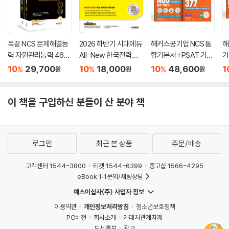
독끝 NCS 문제해결능
2026 하반기 시대에듀
해커스공기업 NCS 통
해
력 자원관리능력 460
All-New 한국전력공
합기본서+PSAT 기출
기
제
사 NCS&전공 봉투모
로 끝내는 금융·은행 N
사
10
29,700
10
18,000
10
48,600
1
%
%
%
원
원
원
의고사 6+6회분
CS 377제
자
석
이 책을 구입하신 분들이 산 분야 책
로그인
최근 본 상품
주문/배송
고객센터 1544-3800
티켓 1544-6399
중고샵 1566-4295
eBook 1:1문의/채팅상담
예스이십사(주) 사업자 정보
이용약관
개인정보처리방침
청소년보호정책
PC버전
회사소개
거래처관계자께
도서홍보
광고