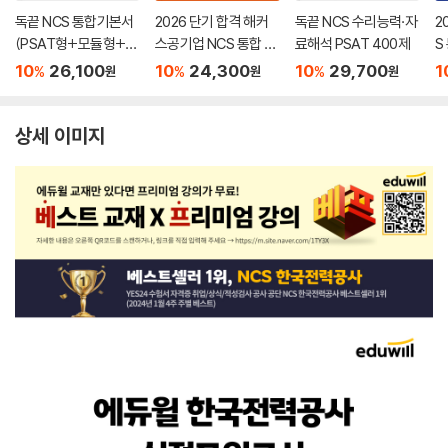
독끝 NCS 통합기본서
2026 단기 합격 해커
독끝 NCS 수리능력·자
2
(PSAT형+모듈형+피
스공기업 NCS 통합 기
료해석 PSAT 400제
S
듈형) 공기업 대비
본서(모듈형+피듈형
V
10
26,100
10
24,300
10
29,700
1
%
%
%
원
원
원
+PSAT형+모의고사
능
6회분)
A
상세 이미지