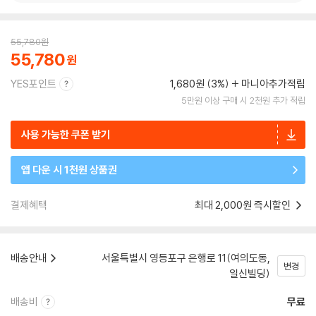
55,780
원
55,780
YES포인트
1,680원 (3%)
마니아추가적립
5만원 이상 구매 시 2천원 추가 적립
사용 가능한 쿠폰 받기
앱 다운 시 1천원 상품권
결제혜택
최대 2,000원 즉시할인
배송안내
서울특별시 영등포구 은행로 11(여의도동,
변경
일신빌딩)
배송비
무료