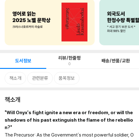
리뷰/한줄평
도서정보
배송/반품/교환
0
책소개
관련분류
품목정보
책소개
"Will Onyx's fight ignite a new era or freedom, or will the
shadows of his past extinguish the flame of the rebellio
n?"
The Precursor: As the Government's most powerful soldier, O