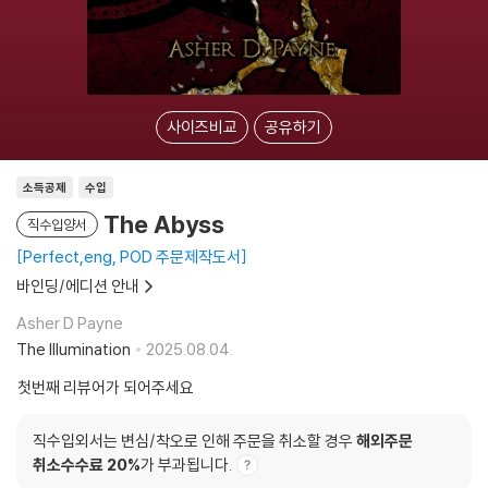
사이즈비교
공유하기
소득공제
수입
The Abyss
직수입양서
Perfect,eng, POD 주문제작도서
바인딩/에디션 안내
Asher D Payne
The Illumination
2025.08.04.
첫번째 리뷰어가 되어주세요
직수입외서는 변심/착오로 인해 주문을 취소할 경우
해외주문
취소수수료 20%
가 부과됩니다.