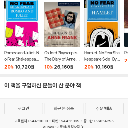
Romeo and Juliet: N
Oxford Playscripts:
Hamlet: No Fear Sha
R
o Fear Shakespeare
The Diary of Anne Fr
kespeare Side-By-
2
Side-By-Side Plain
ank
Side Plain English
20
10,720
10
26,160
20
10,160
%
%
%
원
원
원
English
이 책을 구입하신 분들이 산 분야 책
로그인
최근 본 상품
주문/배송
고객센터 1544-3800
티켓 1544-6399
중고샵 1566-4295
eBook 1:1문의/채팅상담