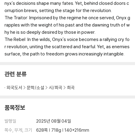
nyx's decisions shape many fates. Yet, behind closed doors c
orruption brews, setting the stage for the revolution.
The Traitor: Imprisoned by the regime he once served, Onyx g
rapples with the weight of his past and the dawning truth of w
hy he is so deeply desired by those in power.
The Rebel: In the wilds, Onyx's voice becomes a rallying cry fo
r revolution, uniting the scattered and fearful. Yet, as enemies
surface, the path to freedom grows increasingly intangible.
관련 분류
외국도서
문학/소설
시/희곡
희곡
품목정보
발행일
2025년 08월 04일
쪽수, 무게, 크기
628쪽 | 718g | 140*216mm