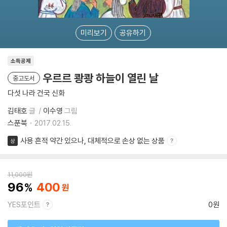
미리보기
공유하기
소득공제
우르르 쾅쾅 하늘이 열린 날
중고도서
다섯 나라 건국 신화
김태호
글
이수영
그림
스푼북
2017.02.15.
사용 흔적 약간 있으나, 대체적으로 손상 없는 상품
상
11,000
원
96
400
YES포인트
0원