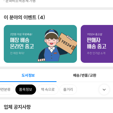
문화비소득공제 가능
이 분야의 이벤트
4
도서정보
배송/반품/교환
관련분류
품목정보
책 속으로
줄거리
업체 공지사항