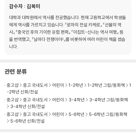
감수자 : 김복미
대학과 대학원에서 역사를 전공했습니다. 현재 고등학교에서 학생들
에게 역사를 가르치고 있습니다. 『로마의 전설 키케로』 『선물의 역
사』 『중국인 후의 기이한 유럽 편력』 『이집트-신나는 역사 여행』 등
을 번역했고, 『날마다 전쟁이야!』를 비롯하여 여러 어린이 책을 썼습
니다.
관련 분류
중고샵
중고 국내도서
어린이
1-2학년
1-2학년 그림/동화책
1
-2학년 신화/전설
중고샵
중고 국내도서
어린이
3-4학년
3-4학년 그림/동화책
3-4학년 신화/전설
중고샵
중고 국내도서
어린이
5-6학년
5-6학년 그림/동화책
5-6학년 신화/전설