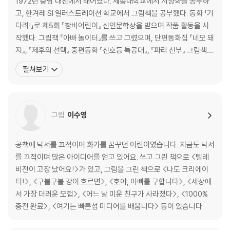
1972년 충남 대천에서 태어났다. 세종대학교에서 서양화를 공부하
고, 한겨레 SI 일러스트레이션 학교에서 그림책을 공부했다. 동화 「기
다려!」로 제5회 『창비어린이』 신인문학상을 받으며 작품 활동을 시
작했다. 그림책 『아빠 놀이터』를 쓰고 그렸으며, 단편동화집 『네모 돼
지』, 『제후의 선택』 중편동화 『신호등 특공대』, 『파리 신부』 그림책
『아빠 놀이터』, 『삐딱이를찾아라』, 『엉덩이 학교』, 청소년 소설 『별을
펼쳐보기
지키는 아이들』, 『일 퍼센트』 등을 썼다. 단편동화집 『제후의 선택』으
로 2016년 문학동네어린이문학상 대상, 동화 『산을 엎는 비틀거인』
으로 2017년 열린아동문학
그림
이수영
공책에 낙서를 끄적이며 화가를 꿈꾸던 어린이였습니다. 지금도 낙서
를 끄적이며 많은 아이디어를 얻고 있어요. 쓰고 그린 책으로 <텔레
비전이 고장 났어요!>가 있고, 그림을 그린 책으로 <나도 크리에이
터!>, <구불구불 강이 흐르면>, <호야, 아빠를 구합니다>, <세상에
서 가장 더러운 모험>, <어느 날 미운 친구가 사라졌다>, <1000%
충전 완료>, <여기는 빠른섬 미디어를 배웁니다> 등이 있습니다.