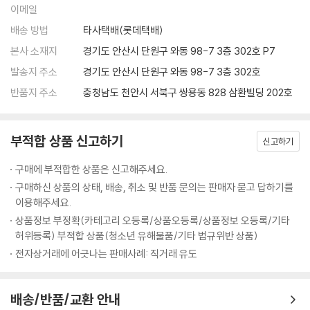
이메일
두 모여 ‘거북아 거북아 머리를 내밀어라’라는 노래를 불렀어요. 정말 하늘
에서 들리던 소리처럼 왕이 나타날까요?
배송 방법
타사택배(롯데택배)
본사 소재지
경기도 안산시 단원구 와동 98-7 3층 302호 P7
발송지 주소
경기도 안산시 단원구 와동 98-7 3층 302호
반품지 주소
충청남도 천안시 서북구 쌍용동 828 삼환빌딩 202호
부적합 상품 신고하기
신고하기
구매에 부적합한 상품은 신고해주세요.
구매하신 상품의 상태, 배송, 취소 및 반품 문의는 판매자 묻고 답하기를
이용해주세요.
상품정보 부정확(카테고리 오등록/상품오등록/상품정보 오등록/기타
허위등록) 부적합 상품(청소년 유해물품/기타 법규위반 상품)
전자상거래에 어긋나는 판매사례: 직거래 유도
배송/반품/교환 안내