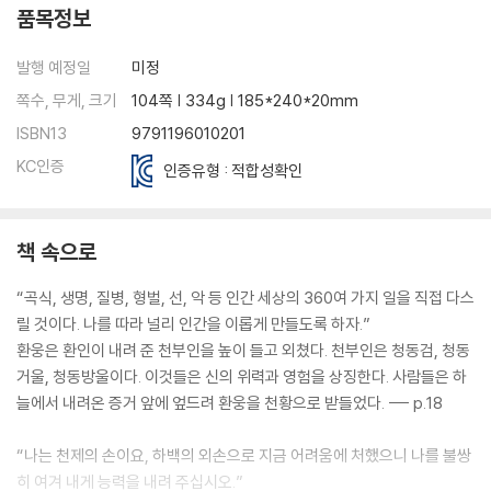
품목정보
발행 예정일
미정
쪽수, 무게, 크기
104쪽 | 334g | 185*240*20mm
ISBN13
9791196010201
KC인증
인증유형 : 적합성확인
책 속으로
“곡식, 생명, 질병, 형벌, 선, 악 등 인간 세상의 360여 가지 일을 직접 다스
릴 것이다. 나를 따라 널리 인간을 이롭게 만들도록 하자.”
환웅은 환인이 내려 준 천부인을 높이 들고 외쳤다. 천부인은 청동검, 청동
거울, 청동방울이다. 이것들은 신의 위력과 영험을 상징한다. 사람들은 하
늘에서 내려온 증거 앞에 엎드려 환웅을 천황으로 받들었다. --- p.18
“나는 천제의 손이요, 하백의 외손으로 지금 어려움에 처했으니 나를 불쌍
히 여겨 내게 능력을 내려 주십시오.”