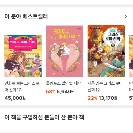
이 분야 베스트셀러
만화로 보는 그리스 로
올림포스 별의별 사랑
처음 읽는 그리스 로마
만
마 신화 17
신화 12
마
53
5,640
%
원
신
45,000
22
13,170
5
%
원
원
이 책을 구입하신 분들이 산 분야 책