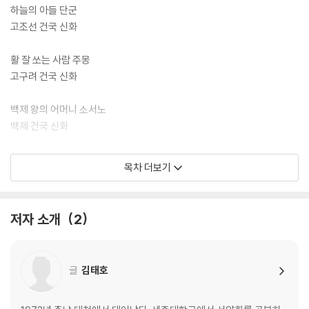
하늘의 아들 단군
고조선 건국 신화
활 잘 쏘는 사람 주몽
고구려 건국 신화
백제 왕의 어머니 소서노
백제 건국 신화
하늘이 내린 인연, 박혁거세와 알영
목차 더보기
신라 건국 신화
거북아 거북아 왕을 내놓아라
저자 소개
2
가야 건국 신화
글
김태호