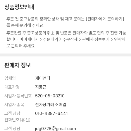
왕자들은 위기를 느꼈어요. 주몽이 태어나자 왕자들은 주몽을 내쫓았어요.
상품정보안내
었다.
주몽의 미래는 어떻게 되었을까요?
“이건 분명 하늘이 내린 계시입니다.”
주문 전 중고상품의 정확한 상태 및 재고 문의는 [판매자에게 문의하기]
--- p.75
백제 왕의 어머니 소서노
를 통해 문의해 주세요.
소서노에게는 두 명의 아들이 있었어요. 아들들은 왕이 되기를 기대했지만
주문완료 후 중고상품의 취소 및 반품은 판매자와 별도 협의 후 진행 가능
그러지 못했어요. 소서노와 아들들은 남쪽으로 떠나서 나라를 세우기로 마
합니다. 마이페이지 > 주문내역 > 주문상세 > 판매자 정보보기 > 연락처
음먹었어요. 하지만 형과 동생이 머물고자 했던 장소는 달라서 두 형제는
로 문의해 주세요.
헤어질 수밖에 없었어요. 이 두 아들들의 운명은 어떻게 될까요?
판매자 정보
하늘이 내린 인연, 박혁거세와 알영
여섯 마을의 족장들은 하늘에 왕을 내려달라고 간절히 바라고 있었어요.
업체명
제이앤디
어느 날, 빛이 우물가를 비추고 그곳에는 알이 있었어요. 알에서는 왕이 될
남자아이가 태어났어요. 같은 날, 우물가에는 용의 옆구리에서 태어난 여
대표자명
지동근
자아이가 있었어요. 여자아이는 닭부리의 입을 가지고 있어서 버려지게 된
사업자 등록번호
520-05-03210
답니다. 한날, 한시에 세상에 온 이 두 사람의 미래는 어떻게 될까요?
사업자 종목
전자상거래 소매업
고객 상담
010-4387-6441
거북아 거북아 왕을 내놓아라
전화번호(유선)
구야국의 구지봉에서 어느 날 소리가 들렸어요. 나라를 세우고 왕이 되려
고객 상담
jdg0728@gmail.com
고 하니 노래를 부르라는 소리였어요. 마을 사람들과 아홉 마을 대표는 모