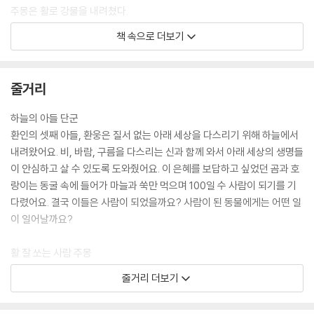
주몽은 활로 강물을 내려쳤다.
이내 잔잔하던 강물이 보글거리기 시작했다. 곧 물고기와 자라들이 떠올라
책 속으로 더보기
다리를 만들었다. 주몽 일행이 말을 타고 건널 수 있을 정도로 튼튼한 다리
였다. 주몽은 무사히 강을 건널 수 있었다. --- p.44
줄거리
온조는 왕이 되었다. 나라의 기반을 세우는 데 중요한 역할을 한 10명의 신
하가 있었다. 그래서 나라의 이름을 ‘십제’라 지었다. 온조왕은 비옥한 땅에
하늘의 아들 단군
농사를 지어 해가 갈수록 풍족해지는 나라를 만들었다. 나라의 힘은 점점
환인의 셋째 아들, 환웅은 질서 없는 아래 세상을 다스리기 위해 하늘에서
커져 갔고, 사람들이 하나둘 십제로 모여들었다. 미추홀 쪽에서도 사람들
내려왔어요. 비, 바람, 구름을 다스리는 신과 함께 와서 아래 세상의 생명들
이 찾아오기 시작했다.
이 안심하고 살 수 있도록 도와줬어요. 이 은혜를 보답하고 싶었던 곰과 호
“비류 형님이 어찌 지내시는지 걱정입니다. 오늘도 미추홀에 살던 가족들
랑이는 동굴 속에 들어가 마늘과 쑥만 먹으며 100일 수 사람이 되기를 기
이 찾아왔습니다.” --- p.70
다렸어요. 결국 이들은 사람이 되었을까요? 사람이 된 동물에게는 어떤 일
이 일어날까요?
“그러게요. 박처럼 생긴 알인지, 알처럼 생긴 박인지 알 수가 없네요.”
족장이 가리킨 곳에는 자줏빛 커다란 알이 있었다. 여섯 촌장은 조심스럽
활 잘 쏘는 사람 주몽
게 알을 향해 다가갔다. 그때 기다렸다는 듯 하얀 말이 일어나 몸통에 접고
금와왕은 물속에 있던 여인을 궁으로 데려와서 돌보기로 했어요. 그날부터
줄거리 더보기
있던 날개를 펼쳤다. 양쪽 날개를 펼치자 바람이 일기 시작했다. 하얀 말은
여인의 배는 불러 오고 곧 알을 낳았어요. 한 줄기 빛은 알에 비추고 동물들
힘차게 날갯짓을 하며 하늘로 날아올랐다. 빛 주위를 뱅뱅 돌 때마다 조각
은 모두 알을 둘러싸는 신기한 일이 일어났어요. 이걸 불안하게 생각했던
난 빛들이 번쩍거렸다. 그 모습이 너무나 아름다워 족장들은 눈을 뗄 수 없