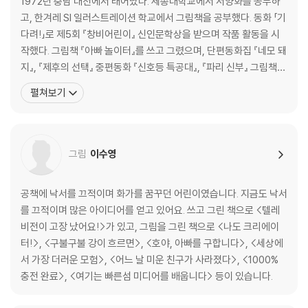
1972년 충남 대천에서 태어났다. 세종대학교에서 서양화를 공부하
고, 한겨레 SI 일러스트레이션 학교에서 그림책을 공부했다. 동화 「기
다려!」로 제5회 『창비어린이』 신인문학상을 받으며 작품 활동을 시
작했다. 그림책 『아빠 놀이터』를 쓰고 그렸으며, 단편동화집 『네모 돼
지』, 『제후의 선택』 중편동화 『신호등 특공대』, 『파리 신부』 그림책
『아빠 놀이터』, 『삐딱이를찾아라』, 『엉덩이 학교』, 청소년 소설 『별을
펼쳐보기
지키는 아이들』, 『일 퍼센트』 등을 썼다. 단편동화집 『제후의 선택』으
로 2016년 문학동네어린이문학상 대상, 동화 『산을 엎는 비틀거인』
으로 2017년 열린아동문학
그림
이수영
공책에 낙서를 끄적이며 화가를 꿈꾸던 어린이였습니다. 지금도 낙서
를 끄적이며 많은 아이디어를 얻고 있어요. 쓰고 그린 책으로 <텔레
비전이 고장 났어요!>가 있고, 그림을 그린 책으로 <나도 크리에이
터!>, <구불구불 강이 흐르면>, <호야, 아빠를 구합니다>, <세상에
서 가장 더러운 모험>, <어느 날 미운 친구가 사라졌다>, <1000%
충전 완료>, <여기는 빠른섬 미디어를 배웁니다> 등이 있습니다.