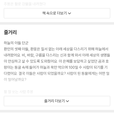
주몽은 활로 강물을 내려쳤다.
이내 잔잔하던 강물이 보글거리기 시작했다. 곧 물고기와 자라들이 떠올라
책 속으로 더보기
다리를 만들었다. 주몽 일행이 말을 타고 건널 수 있을 정도로 튼튼한 다리
였다. 주몽은 무사히 강을 건널 수 있었다. --- p.44
줄거리
온조는 왕이 되었다. 나라의 기반을 세우는 데 중요한 역할을 한 10명의 신
하가 있었다. 그래서 나라의 이름을 ‘십제’라 지었다. 온조왕은 비옥한 땅에
하늘의 아들 단군
농사를 지어 해가 갈수록 풍족해지는 나라를 만들었다. 나라의 힘은 점점
환인의 셋째 아들, 환웅은 질서 없는 아래 세상을 다스리기 위해 하늘에서
커져 갔고, 사람들이 하나둘 십제로 모여들었다. 미추홀 쪽에서도 사람들
내려왔어요. 비, 바람, 구름을 다스리는 신과 함께 와서 아래 세상의 생명들
이 찾아오기 시작했다.
이 안심하고 살 수 있도록 도와줬어요. 이 은혜를 보답하고 싶었던 곰과 호
“비류 형님이 어찌 지내시는지 걱정입니다. 오늘도 미추홀에 살던 가족들
랑이는 동굴 속에 들어가 마늘과 쑥만 먹으며 100일 수 사람이 되기를 기
이 찾아왔습니다.” --- p.70
다렸어요. 결국 이들은 사람이 되었을까요? 사람이 된 동물에게는 어떤 일
이 일어날까요?
“그러게요. 박처럼 생긴 알인지, 알처럼 생긴 박인지 알 수가 없네요.”
족장이 가리킨 곳에는 자줏빛 커다란 알이 있었다. 여섯 촌장은 조심스럽
활 잘 쏘는 사람 주몽
게 알을 향해 다가갔다. 그때 기다렸다는 듯 하얀 말이 일어나 몸통에 접고
금와왕은 물속에 있던 여인을 궁으로 데려와서 돌보기로 했어요. 그날부터
줄거리 더보기
있던 날개를 펼쳤다. 양쪽 날개를 펼치자 바람이 일기 시작했다. 하얀 말은
여인의 배는 불러 오고 곧 알을 낳았어요. 한 줄기 빛은 알에 비추고 동물들
힘차게 날갯짓을 하며 하늘로 날아올랐다. 빛 주위를 뱅뱅 돌 때마다 조각
은 모두 알을 둘러싸는 신기한 일이 일어났어요. 이걸 불안하게 생각했던
난 빛들이 번쩍거렸다. 그 모습이 너무나 아름다워 족장들은 눈을 뗄 수 없