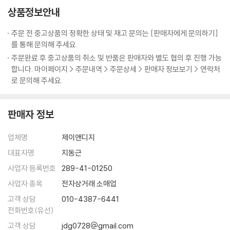
왕자들은 위기를 느꼈어요. 주몽이 태어나자 왕자들은 주몽을 내쫓았어요.
상품정보안내
었다.
주몽의 미래는 어떻게 되었을까요?
“이건 분명 하늘이 내린 계시입니다.”
주문 전 중고상품의 정확한 상태 및 재고 문의는 [판매자에게 문의하기]
--- p.75
백제 왕의 어머니 소서노
를 통해 문의해 주세요.
소서노에게는 두 명의 아들이 있었어요. 아들들은 왕이 되기를 기대했지만
주문완료 후 중고상품의 취소 및 반품은 판매자와 별도 협의 후 진행 가능
그러지 못했어요. 소서노와 아들들은 남쪽으로 떠나서 나라를 세우기로 마
합니다. 마이페이지 > 주문내역 > 주문상세 > 판매자 정보보기 > 연락처
음먹었어요. 하지만 형과 동생이 머물고자 했던 장소는 달라서 두 형제는
로 문의해 주세요.
헤어질 수밖에 없었어요. 이 두 아들들의 운명은 어떻게 될까요?
판매자 정보
하늘이 내린 인연, 박혁거세와 알영
여섯 마을의 족장들은 하늘에 왕을 내려달라고 간절히 바라고 있었어요.
업체명
제이앤디지
어느 날, 빛이 우물가를 비추고 그곳에는 알이 있었어요. 알에서는 왕이 될
남자아이가 태어났어요. 같은 날, 우물가에는 용의 옆구리에서 태어난 여
대표자명
지동근
자아이가 있었어요. 여자아이는 닭부리의 입을 가지고 있어서 버려지게 된
사업자 등록번호
289-41-01250
답니다. 한날, 한시에 세상에 온 이 두 사람의 미래는 어떻게 될까요?
사업자 종목
전자상거래 소매업
고객 상담
010-4387-6441
거북아 거북아 왕을 내놓아라
전화번호(유선)
구야국의 구지봉에서 어느 날 소리가 들렸어요. 나라를 세우고 왕이 되려
고객 상담
jdg0728@gmail.com
고 하니 노래를 부르라는 소리였어요. 마을 사람들과 아홉 마을 대표는 모