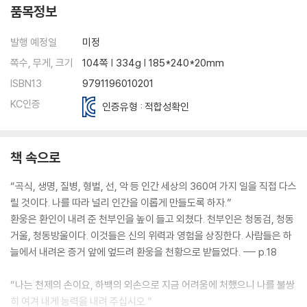
품목정보
발행 예정일
미정
쪽수, 무게, 크기
104쪽 | 334g | 185*240*20mm
ISBN13
9791196010201
KC인증
인증유형 : 적합성확인
책 속으로
“곡식, 생명, 질병, 형벌, 선, 악 등 인간 세상의 360여 가지 일을 직접 다스
릴 것이다. 나를 따라 널리 인간을 이롭게 만들도록 하자.”
환웅은 환인이 내려 준 천부인을 높이 들고 외쳤다. 천부인은 청동검, 청동
거울, 청동방울이다. 이것들은 신의 위력과 영험을 상징한다. 사람들은 하
늘에서 내려온 증거 앞에 엎드려 환웅을 천황으로 받들었다. --- p.18
“나는 천제의 손이요, 하백의 외손으로 지금 어려움에 처했으니 나를 불쌍
히 여겨 내게 능력을 내려 주십시오.”