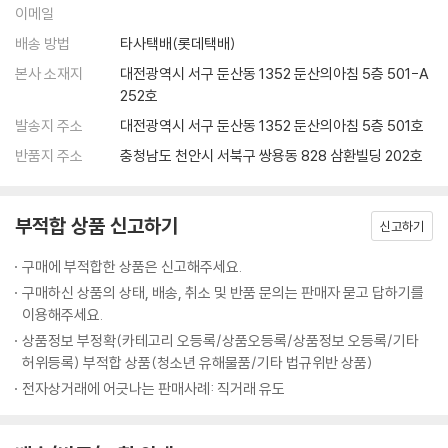
이메일
두 모여 ‘거북아 거북아 머리를 내밀어라’라는 노래를 불렀어요. 정말 하늘
에서 들리던 소리처럼 왕이 나타날까요?
배송 방법
타사택배(롯데택배)
본사 소재지
대전광역시 서구 둔산동 1352 둔산의아침 5층 501-A
252호
발송지 주소
대전광역시 서구 둔산동 1352 둔산의아침 5층 501호
반품지 주소
충청남도 천안시 서북구 쌍용동 828 삼환빌딩 202호
부적합 상품 신고하기
신고하기
구매에 부적합한 상품은 신고해주세요.
구매하신 상품의 상태, 배송, 취소 및 반품 문의는 판매자 묻고 답하기를
이용해주세요.
상품정보 부정확(카테고리 오등록/상품오등록/상품정보 오등록/기타
허위등록) 부적합 상품(청소년 유해물품/기타 법규위반 상품)
전자상거래에 어긋나는 판매사례: 직거래 유도