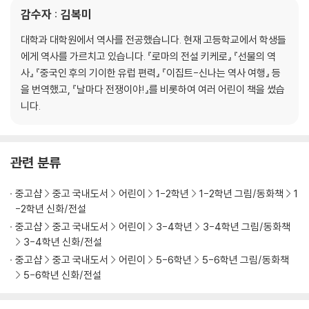
감수자 : 김복미
대학과 대학원에서 역사를 전공했습니다. 현재 고등학교에서 학생들
에게 역사를 가르치고 있습니다. 『로마의 전설 키케로』 『선물의 역
사』 『중국인 후의 기이한 유럽 편력』 『이집트-신나는 역사 여행』 등
을 번역했고, 『날마다 전쟁이야!』를 비롯하여 여러 어린이 책을 썼습
니다.
관련 분류
중고샵
중고 국내도서
어린이
1-2학년
1-2학년 그림/동화책
1
-2학년 신화/전설
중고샵
중고 국내도서
어린이
3-4학년
3-4학년 그림/동화책
3-4학년 신화/전설
중고샵
중고 국내도서
어린이
5-6학년
5-6학년 그림/동화책
5-6학년 신화/전설