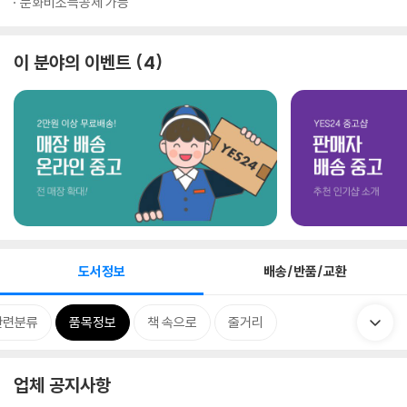
문화비소득공제 가능
이 분야의 이벤트
4
도서정보
배송/반품/교환
관련분류
품목정보
책 속으로
줄거리
업체 공지사항