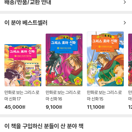
배송/반품/교환 안내
이 분야 베스트셀러
만화로 보는 그리스 로
만화로 보는 그리스 로
만화로 보는 그리스 로
만
마 신화 17
마 신화 16
마 신화 15
마
45,000
9,100
11,100
1
원
원
원
이 책을 구입하신 분들이 산 분야 책