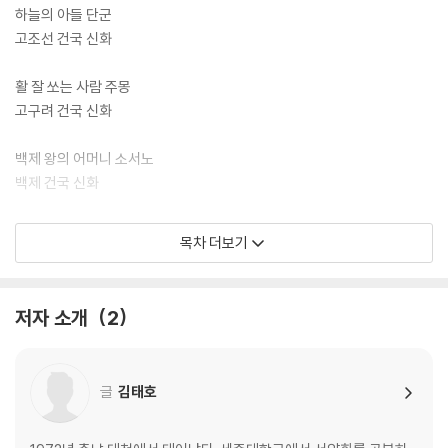
하늘의 아들 단군
고조선 건국 신화
활 잘 쏘는 사람 주몽
고구려 건국 신화
백제 왕의 어머니 소서노
백제 건국 신화
하늘이 내린 인연, 박혁거세와 알영
목차 더보기
신라 건국 신화
거북아 거북아 왕을 내놓아라
저자 소개
2
가야 건국 신화
글
김태호