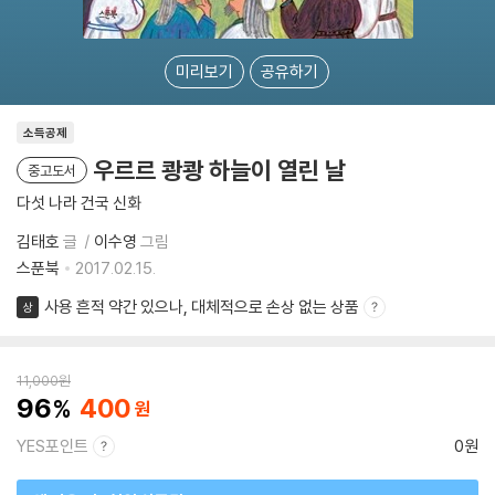
미리보기
공유하기
소득공제
우르르 쾅쾅 하늘이 열린 날
중고도서
다섯 나라 건국 신화
김태호
글
이수영
그림
스푼북
2017.02.15.
사용 흔적 약간 있으나, 대체적으로 손상 없는 상품
상
11,000
원
96
400
YES포인트
0원