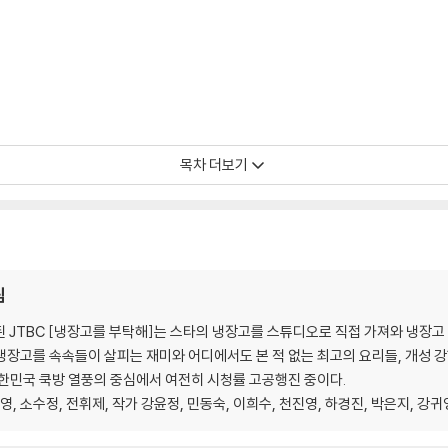
목차 더보기
 뽑은 최고의 메뉴 10 | SNS에서 가장 많이 따라 한 메뉴
팀
 시작된 JTBC [냉장고를 부탁해]는 스타의 냉장고를 스튜디오로 직접 가져와 냉장고
장고를 속속들이 살피는 재미와 어디에서도 본 적 없는 최고의 요리들, 개성 강한
한민국 쿡방 열풍의 중심에서 여전히 시청률 고공행진 중이다.
영, 소수정, 전휘제, 작가 강윤정, 민동숙, 이희수, 천진영, 하경진, 박은지, 강