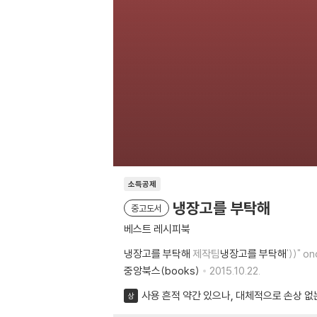
소득공제
냉장고를 부탁해
중고도서
베스트 레시피북
냉장고를 부탁해
제작팀
냉장고를 부탁해
'))" 
중앙북스(books)
2015.10.22.
사용 흔적 약간 있으나, 대체적으로 손상 없
상