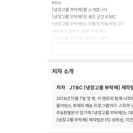
Intro
[냉장고를 부탁해]를 소개합니다
[냉장고를 부탁해]의 셰프 군단 & MC
[냉장고를 부탁해]는 이렇게 만들어집니다
셰프들이 말하는 ‘냉부’ 이모저모
[냉장고를 부탁해] 촬영장 스케치
[냉장고를 부탁해] 최고의 인기 메뉴
: 셰프가 뽑은 최고의 메뉴 10 | ‘냉부’ 제작진이
대진별 메뉴 찾아보기
일러두기
저자 소개
1. Chef 최현석
저자 : JTBC [냉장고를 부탁해] 제작
닭딸
For덕
2014년 11월 7일 첫 회, 이 멘트와 함께
봉선아 시집 가자미
들어보는 화제의 예능 프로그램이다. 스타의 냉
곤봉 (곤약봉골레)
주&정형돈이 있기에 [냉장고를 부탁해]는 대
보굴보굴
[냉장고를 부탁해] 제작팀은 PD 성희성, 이건
안심하드라고
삼고마비