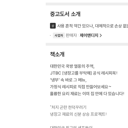
중고도서 소개
사용 흔적 약간 있으나, 대체적으로 손상 없
상
판매자 :
제이앤디지
사업자
책소개
대한민국 쿡방 열풍의 주역,
JTBC [냉장고를 부탁해] 공식 레시피북!
‘냉부’ 속 바로 그 메뉴,
가정식 레시피로 직접 만들어보세요~
훌륭한 요리 재료는 이미 집 안에 다 있습니다!
"처지 곤란 천덕꾸러기
냉장고 재료의 신분 상승 프로젝트!
대한민국 최고의 셰프들이