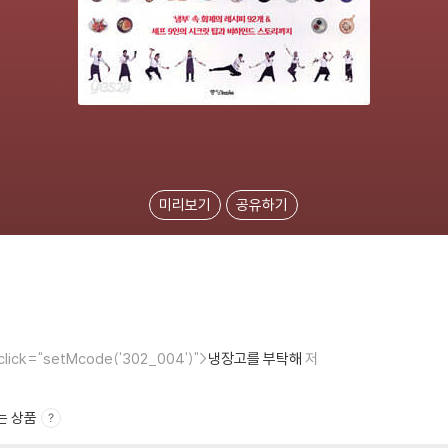
미리보기
공유하기
onclick="setMcode('302_004')">
냉장고를 부탁해
저
는 상품