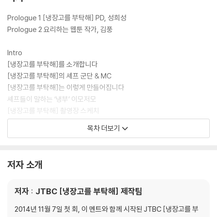
상세 레시피를 셰프들의 쿠킹 팁 및 조리 분량과 함께 담아 낸 [냉장고를
부탁해] 공식 레시피북이다.
Prologue 1 [냉장고를 부탁해] PD, 성희성
Prologue 2 요리하는 웹툰 작가, 김풍
Intro
[냉장고를 부탁해]를 소개합니다
[냉장고를 부탁해]의 셰프 군단 & MC
[냉장고를 부탁해]는 이렇게 만들어집니다
셰프들이 말하는 ‘냉부’ 이모저모
[냉장고를 부탁해] 촬영장 스케치
[냉장고를 부탁해] 최고의 인기 메뉴
목차 더보기
: 셰프가 뽑은 최고의 메뉴 10 | ‘냉부’ 제작진이 뽑은 최고의 메뉴 10 | SN
S에서 가장 많이 따라 한 메뉴
대진별 메뉴 찾아보기
저자 소개
일러두기
저자 : JTBC [냉장고를 부탁해] 제작팀
1. Chef 최현석
닭딸
2014년 11월 7일 첫 회, 이 멘트와 함께 시작된 JTBC [냉장고를 부
For덕