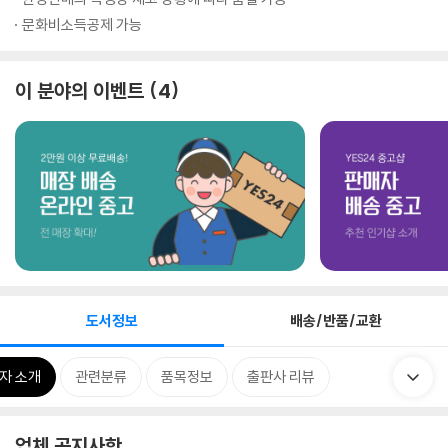
문화비소득공제 가능
이 분야의 이벤트
4
도서정보
배송/반품/교환
자 소개
관련분류
품목정보
출판사 리뷰
업체 공지사항