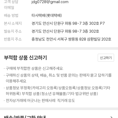
고객 상담
jdg0728@gmail.com
고 재료를 가감할 때가 많고 게스트의 입맛과 취향을 고려해 일반적인 레
프로틴 스틱
이메일
시피와 다르게 요리하기도 한다. 때문에 셰프들은 물론이고 제작진, 시청
마이 스위트 베이비
자 모두 조리 분량을 가늠하기가 어렵다는 한계가 있다.
배송 방법
타사택배(롯데택배)
가희에게 반하나
하지만 요리 초보에게 조리 분량은 반드시 필요하다. ‘정확한 분량을 알 수
본사 소재지
경기도 안산시 단원구 와동 98-7 3층 302호 P7
오순도순
없어 폭망했다'며 볼멘소리를 하는 이들을 위해 셰프들이 만든 요리를 기
가슴이 콩닭콩닭
발송지 주소
경기도 안산시 단원구 와동 98-7 3층 302호
반으로 요리 연구가 문인영 씨가 조리 분량(2인분 기준)을 재구성했다. 방
백 투 더 치킨
반품지 주소
충청남도 천안시 서북구 쌍용동 828 삼환빌딩 202호
송 중에는 게스트의 입맛을 반영해 지나치게 맵거나 달게 만들어지기도 했
비어 슈림프
는데 책 속 조리 분량은 보편적인 입맛에 맞춘 것이 특징이며, 일단 ‘간이
소테미너
맞는 음식’으로 만드는 데 주력했다. 이를 기준 삼아 각자 입맛에 맞게 재료
치킨마요랑깨
부적합 상품 신고하기
신고하기
를 가감하다 보면 나만의 레시피를 완성할 수 있을 것이다.
따라미소
구매에 부적합한 상품은 신고해주세요.
뽀빠이롤
방송 조리 과정을 캡처 컷으로 담아 더욱 리얼하게
소고기가 살아 있네
구매하신 상품의 상태, 배송, 취소 및 반품 문의는 판매자 묻고 답하기를
이 책의 요리 과정 컷은 새로이 촬영한 것이 아니다. 실제 방송분을 앵글별
이용해주세요.
로 꼼꼼하게 캡처 및 수록, 순식간에 흘러가버린 방송 장면을 하나하나 붙
6. Chef 김풍
상품정보 부정확(카테고리 오등록/상품오등록/상품정보 오등록/기타
잡아 둔 듯 한 느낌을 얻을 수 있다. 또한 최대한 많은 컷, 조리 상 가장 중요
허위등록) 부적합 상품(청소년 유해물품/기타 법규위반 상품)
갸루상 케이크
한 컷 등을 골라 담아 캡처 컷만 보고도 셰프들의 요리를 어느정도 재현할
자투리타타
전자상거래에 어긋나는 판매사례: 직거래 유도
수 있도록 구성했다. 다시 말해 이 과정 컷들을 잘 따라가다 보면 셰프들이
섹시 한 컵
어떤 재료를 어떻게 손질해서 어느 정도 넣었는지, 또 어떤 상태가 될 때까
와풍 주니어 버거
지 조리했는지 등을 대략 가늠할 수 있다. 중간중간 셰프들의 다양한 모습
배송/반품/교환 안내