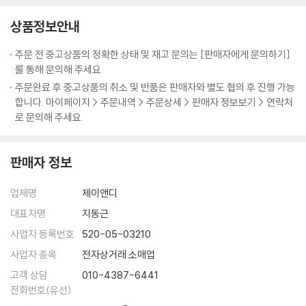
커룽지
가치 높은 책이 될 것이다.
상품정보안내
동파면
셰프 9인의 시크릿 쿠킹 팁 & 비하인드 스토리까지
주문 전 중고상품의 정확한 상태 및 재고 문의는 [판매자에게 문의하기]
4. Chef 홍석천
‘냉부’의 대표 셰프 9인이 방송에서 다 전하지 못한 요리 비법과 방송 뒷이
를 통해 문의해 주세요.
다 줄게라면
야기 등을 이 책을 통해 몽땅 공개했다. 메뉴 각각, 조리 과정 하나하나를
주문완료 후 중고상품의 취소 및 반품은 판매자와 별도 협의 후 진행 가능
불닭 소시지
리뷰하며 ‘이때 냉장고에는 없었지만 이 재료를 더 넣으면…’, ‘그때는 실수
합니다. 마이페이지 > 주문내역 > 주문상세 > 판매자 정보보기 > 연락처
아이 러브 유부
했지만 제대로 만들었으면…’, ‘시간이 없어서 그렇게 했지만 집에서 다시
로 문의해 주세요.
렛잇컵
제대로 만든다면…’, 등 저마다의 요리 비법을 깨알같이 전해주는 식이다.
홍런볼
또한 녹화당시의 상황과 에피소드, 못다한 이야기 등을 생생하고 재미있게
삼국회담
판매자 정보
알려준다. 이러한 시크릿 쿠킹 팁과 비하인드 스토리 등은 오직 이 책의 독
털업 샐러드
자들을 위해 셰프들이 특별히 공개한 것이다. 방송 중 조리 팁까지 담은 것
수픈데 오믈렛
업체명
제이앤디
은 물론이다.
치사의 사탑
대표자명
지동근
행사의 완자님
요리 초보를 위한 정확한 조리 분량 수록
사업자 등록번호
520-05-03210
채면차림
방송을 본 후 아쉬운 것은 정확한 조리 분량을 알 수 없다는 점이다. 녹화가
키스버거
사업자 종목
전자상거래 소매업
끝난 뒤 셰프들은 ‘제가 거기에 설탕을 넣었다고요?’라고 제작진에게 되물
고객 상담
010-4387-6441
을 정도로 15분이라는 짧은 시간에 오직 혀의 감각과 손재간만으로 본능
5. Chef 미카엘
전화번호(유선)
에 가까운 요리를 한다. 평소 사용하는 식재료가 아니라 그때그때 맛을 보
브로콜리 치킨