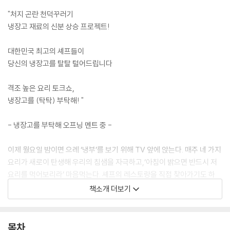
"처지 곤란 천덕꾸러기
냉장고 재료의 신분 상승 프로젝트!
대한민국 최고의 셰프들이
당신의 냉장고를 탈탈 털어드립니다
격조 높은 요리 토크쇼,
냉장고를 (탁탁) 부탁해! "
- 냉장고를 부탁해 오프닝 멘트 중 -
이제 월요일 밤이면 으레 ‘냉부’를 보기 위해 TV 앞에 앉는다. 매주 네 가지
요리가 새로이 탄생해 우리의 침샘을 자극하고,‘아침이 밝으면 반드시 저
요리를 먹어보리라’ 마음먹는다. 셰프의 레스토랑을 직접 찾아가기도 하
고, 아쉬운 대로 비슷한 메뉴를 사 먹기도 한다. 그런가 하면 냉장고를 뒤져
책소개 더보기
직접 만들어 먹는 이들도 참 많다. 안타까운 건 어제 분명 본방 사수하며 재
미있게 본 그 요리법이 잘 기억나지 않는다는 점이다. 방송은 너무 빠르게
흘러가버린다. 이 책이 필요한 이유다! 이 책은 ‘냉부’ 속 인기 메뉴 92개의
목차