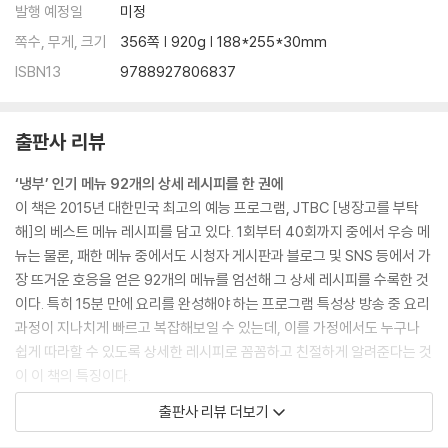
달.고.나 (달콤한 고기 나들이)
발행 예정일
미정
연양만점
쪽수, 무게, 크기
356쪽 | 920g | 188*255*30mm
샘앤치즈그라탱
ISBN13
9788927806837
아빠손 피자
오리 감자 너엇~!
오겹시대
출판사 리뷰
샐러드 올리오
‘냉부’ 인기 메뉴 92개의 상세 레시피를 한 권에
3. Chef 정창욱
이 책은 2015년 대한민국 최고의 예능 프로그램, JTBC [냉장고를 부탁
심쿵 오믈렛
해]의 베스트 메뉴 레시피를 담고 있다. 1회부터 40회까지 중에서 우승 메
삼겹살 플레이트
뉴는 물론, 패한 메뉴 중에서도 시청자 게시판과 블로그 및 SNS 등에서 가
엑소 떡볶이
장 뜨거운 호응을 얻은 92개의 메뉴를 엄선해 그 상세 레시피를 수록한 것
괜찮아, 목심이야
이다. 특히 15분 만에 요리를 완성해야 하는 프로그램 특성상 방송 중 요리
타코 리턴
과정이 지나치게 빠르고 복잡해보일 수 있는데, 이를 가정에서도 누구나
미소볼
쉽게 따라할 수 있도록 상세한 레시피로 꼼꼼하고 친절하게 알려준다는 것
의기양양
이 이 책의 특징이다.
순결한 튀김
방송만 보고는 도무지 따라 만들 수 없었던 이들, 일일이 홈페이지에서 불
출판사 리뷰 더보기
섬섬옥수수
편하게 레시피를 확인해야 했던 이들, 기존 레시피가 너무 간략해 제대로
우와한 양갈비
요리할 수 없었던 이들에게 단 한 권으로 엮인 이 레시피북은 충분히 활용