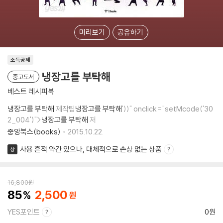
미리보기
공유하기
소득공제
냉장고를 부탁해
중고도서
베스트 레시피북
냉장고를 부탁해
제작팀
냉장고를 부탁해
'))" onclick="setMcode('30
2_004')">
냉장고를 부탁해
저
중앙북스(books)
2015.10.22.
사용 흔적 약간 있으나, 대체적으로 손상 없는 상품
상
16,800
원
85
2,500
YES포인트
0원