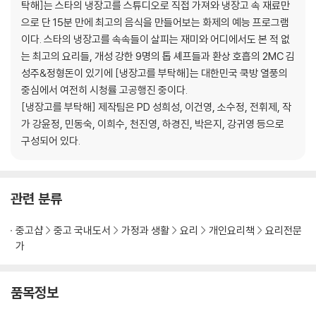
탁해]는 스타의 냉장고를 스튜디오로 직접 가져와 냉장고 속 재료만
봉선아 시집 가자미
으로 단 15분 만에 최고의 음식을 만들어보는 화제의 예능 프로그램
곤봉 (곤약봉골레)
이다. 스타의 냉장고를 속속들이 살피는 재미와 어디에서도 본 적 없
보굴보굴
는 최고의 요리들, 개성 강한 9명의 톱 셰프들과 환상 호흡의 2MC 김
안심하드라고
성주&정형돈이 있기에 [냉장고를 부탁해]는 대한민국 쿡방 열풍의
삼고마비
중심에서 여전히 시청률 고공행진 중이다.
치튀치튀뱅뱅
[냉장고를 부탁해] 제작팀은 PD 성희성, 이건영, 소수정, 전휘제, 작
스푼파스타
가 강윤정, 민동숙, 이희수, 천진영, 하경진, 박은지, 강귀영 등으로
김마삼
구성되어 있다.
부드러어
만두렀써니
관련 분류
2. Chef 샘킴
치킨 요로케
중고샵
중고 국내도서
가정과 생활
요리
개인요리책
요리전문
앤초비파스타
가
Mr.콩chu
스키니 신
로맨티스튜
품목정보
마이 러블리 튀밥