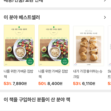
치즈 듬풍 토스트
을 보는 재미까지 쏠쏠하다.
힘을 내요 슈퍼 나베
연복풍 덮밥
이 분야 베스트셀러
이길 만두 하자냐
토달토달
다이김
7. Chef 이원일
낙지 호로록
냉장고탕
감자봤수란
한식 브런찜
나를 위한 가벼운 집밥
나를 위한 가벼운 집밥
내가 가장 좋아하는 슈
S
초코 모찌 맛있찌
책
책
크림
트
이것이 원윌이닭
53
7,890
50
8,400
53
6,110
5
%
%
%
원
원
원
LA 떡다져스
옥돔이 맛있돔
이 책을 구입하신 분들이 산 분야 책
8. Chef 박준우
허달달