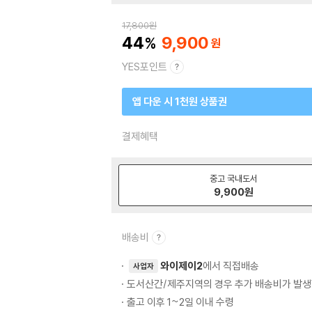
17,800
원
44
9,900
YES포인트
앱 다운 시 1천원 상품권
결제혜택
중고 국내도서
9,900
원
배송비
와이제이2
에서 직접배송
사업자
도서산간/제주지역의 경우 추가 배송비가 발생
출고 이후 1~2일 이내 수령