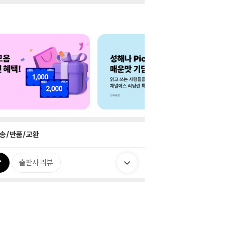
송/반품/교환
로
출판사 리뷰