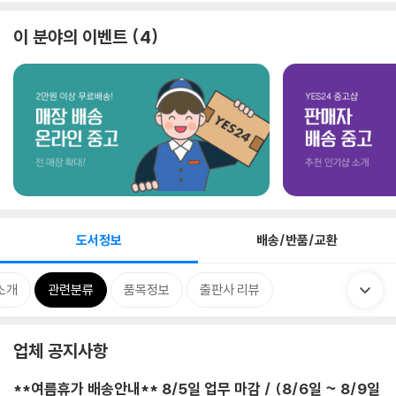
이 분야의 이벤트
4
도서정보
배송/반품/교환
소개
관련분류
품목정보
출판사 리뷰
업체 공지사항
**여름휴가 배송안내** 8/5일 업무 마감 / (8/6일 ~ 8/9일