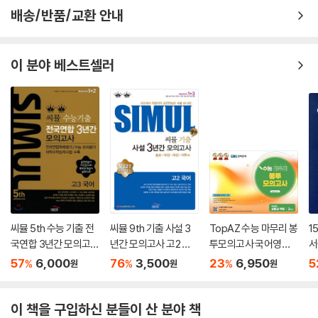
배송/반품/교환 안내
이 분야 베스트셀러
씨뮬 5th 수능 기출 전
씨뮬 9th 기출 사설 3
TopAZ 수능 마무리 봉
1
국연합 3년간 모의고사
년간 모의고사 고2 국
투모의고사 국어영역
서
고3 국어 (2017년)
어 (2021년)
화법과 작문 (2025년)
57
6,000
76
3,500
23
6,950
5
%
%
%
원
원
원
이 책을 구입하신 분들이 산 분야 책