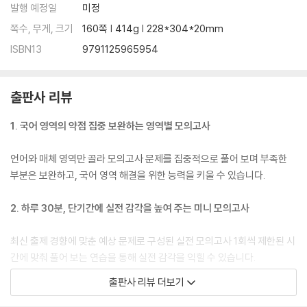
발행 예정일
미정
쪽수, 무게, 크기
160쪽 | 414g | 228*304*20mm
ISBN13
9791125965954
출판사 리뷰
1. 국어 영역의 약점 집중 보완하는 영역별 모의고사
언어와 매체 영역만 골라 모의고사 문제를 집중적으로 풀어 보며 부족한
부분은 보완하고, 국어 영역 해결을 위한 능력을 키울 수 있습니다.
2. 하루 30분, 단기간에 실전 감각을 높여 주는 미니 모의고사
최신 출제 경향에 맞춘 예상 문제로 구성된 실전 모의고사 1회씩 제한된 시
간에 맞춰 풀어 보는 연습을 통해 실전 감각을 익힐 수 있습니다.
출판사 리뷰 더보기
3. 피드백을 통해 학습 효과를 높이는 고단백 미니 모의고사