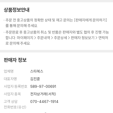
모의고사 문제 풀이 이후 틀린 문제를 점검하며 정리할 수 있는 오답 노트
상품정보안내
와 꼭 알아두어야 할 개념어를 정리하여 제시합니다.
주문 전 중고상품의 정확한 상태 및 재고 문의는 [판매자에게 문의하기]
를 통해 문의해 주세요.
주문완료 후 중고상품의 취소 및 반품은 판매자와 별도 협의 후 진행 가능
합니다. 마이페이지 > 주문내역 > 주문상세 > 판매자 정보보기 > 연락처
로 문의해 주세요.
판매자 정보
업체명
스타북스
대표자명
김진훈
사업자 등록번호
589-97-00691
사업자 종목
전자상거래(서적)
고객 상담
070-4467-1914
전화번호(유선)