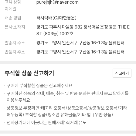
고객 상담
purejhjh@naver.com
이메일
배송 방법
타사택배(CJ대한통운)
본사 소재지
경기도 파주시 다율동 982 청석마을 운정 동문 THE E
ST (803동) 1002호
발송지 주소
경기도 고양시 일산서구 구산동 16-1 3동 물류센터
반품지 주소
경기도 고양시 일산서구 구산동 16-1 3동 물류센터
부적합 상품 신고하기
신고하기
구매에 부적합한 상품은 신고해주세요.
구매하신 상품의 상태, 배송, 취소 및 반품 문의는 판매자 묻고 답하기를
이용해주세요.
상품정보 부정확(카테고리 오등록/상품오등록/상품정보 오등록/기타
허위등록) 부적합 상품(청소년 유해물품/기타 법규위반 상품)
전자상거래에 어긋나는 판매사례: 직거래 유도