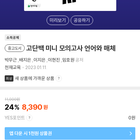
미리보기
공유하기
소득공제
고단백 미니 모의고사 언어와 매체
중고도서
박무근
,
배지은
,
이지은
,
이현진
,
임호원
공저
천재교육
2023.01.11.
새 상품에 가까운 상품
최상
11,000
원
24
8,390
YES포인트
0원
앱 다운 시 1천원 상품권