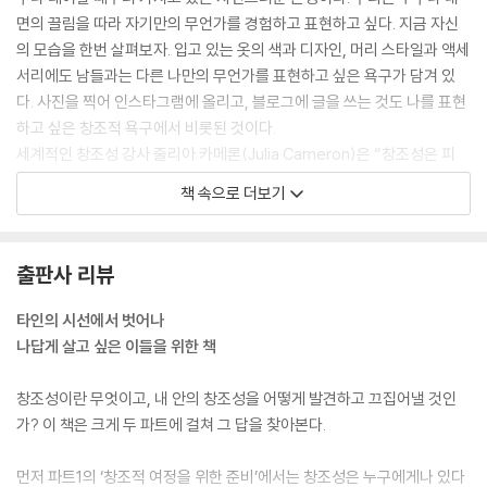
면의 끌림을 따라 자기만의 무언가를 경험하고 표현하고 싶다. 지금 자신
5주 창조를 시작하지 못하는 두려움 넘어가기
의 모습을 한번 살펴보자. 입고 있는 옷의 색과 디자인, 머리 스타일과 액세
01 유일하게 확실한 것은 불확실함뿐 206
서리에도 남들과는 다른 나만의 무언가를 표현하고 싶은 욕구가 담겨 있
02 창조의 여정은 실패의 향연 212
다. 사진을 찍어 인스타그램에 올리고, 블로그에 글을 쓰는 것도 나를 표현
03 모든 장애물은 수치심에서 비롯된다 220
하고 싶은 창조적 욕구에서 비롯된 것이다.
04 두려움은 사라지지 않는다 226
세계적인 창조성 강사 줄리아 카메론(Julia Cameron)은 “창조성은 피
창조성을 깨우는 과제 231
같은 것”이라고 표현했다. 그는 “피가 당신의 몸 안에 흐르고 있지만, 당신
책 속으로 더보기
이 만들어낸 것은 아니듯이, 창조성도 당신의 정신 속에 존재하지만 당신
6주 창조 과정을 지속하는 힘 만들기
이 만들어야 하는 것은 아니다”라고 말한다. 창조성은 노력하고 계발하지
01 시작은 원래 어렵다 241
않아도 우리 안에 언제나 흐르고 있다. 그러니 창조성은 예술가나 과학자
02 최악은 시작도 못하는 것 250
출판사 리뷰
들에게만 있는 특별한 능력이 아니다.
03 창조 과정의 핵심 원동력, 몰입 257
--- p.20
04 나는 미약하나 ‘우리’는 강하다 263
타인의 시선에서 벗어나
창조성을 깨우는 과제 268
나답게 살고 싶은 이들을 위한 책
어른이 되어도 삶을 놀이하듯 산다는 것은 마냥 즐겁게 산다는 뜻이 아니
다. 도전과 실패가 두려운데도 창조성이 안내하는 모험의 길을 명랑하게
7주 창조 과정에 찾아오는 위기와 좌절에 대처하기
창조성이란 무엇이고, 내 안의 창조성을 어떻게 발견하고 끄집어낼 것인
걸어가겠다고 용기를 내는 것이다. 고난을 겪으면서도 현실에 매몰되어 심
01 결과는 내 몫이 아니다 277
가? 이 책은 크게 두 파트에 걸쳐 그 답을 찾아본다.
각해지지 않겠노라 다짐하는 것이다. 모두가 성공을 좇아 열심히 달리는
02 창조성은 후원이 필요하다 285
세상에서 완고하게 나만의 행복에 집중하며 느긋하게 걸어가기를 선택하
03 토끼의 두뇌와 거북이의 마음 292
먼저 파트1의 ‘창조적 여정을 위한 준비’에서는 창조성은 누구에게나 있다