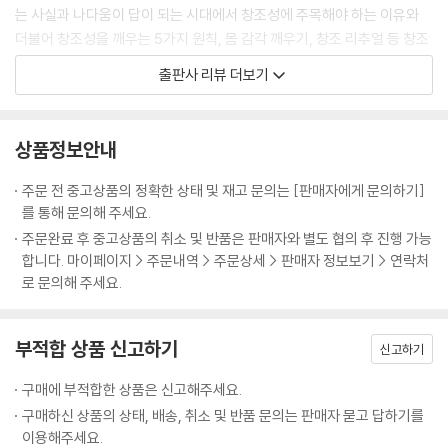
는 것이다. 그래서 어른의 놀이는 아이처럼 저절로 되지 않는다. 놀이가 될
04 언제 어디서든 빛날 수 있는 비결 300
는 사실과 나다움이 답이 되는 시대에서 창조성에 주목해야 하는 이유와
수 없는 고단하고 힘든 삶을 놀이의 재료로 삼아 즐거움과 기쁨으로 변형
창조성을 깨우는 과제 304
더불어 창조성을 깨우는 5가지 원칙, 몸 감각 깨우기, 창조 리추얼 등 창조
시키기로 의도적으로 노력하는 것이다.
성을 깨우는 구체적인 훈련에 대해 알아본다.
출판사 리뷰 더보기
나는 어떻게 하면 내 일과 일상이 놀이가 될 수 있을지 매일 치열하게 고민
8주 계속해서 창조적인 삶을 살아가기
한다. 삶이 무겁고 정체된 느낌이 들 때면 내 일상에 놀이의 다섯 요소 중
01 창조에 완성은 없다 312
파트2 ‘창조성을 깨우는 8주간의 여정’에서는 독자들이 직접 실천해볼 수
무엇이 빠졌는지부터 점검해본다. 빠진 요소를 찾아내서 다시 놀이에 집중
02 가볍게, 명랑하게, 우아하게 319
있도록 워크북 형태로 8주에 걸친 창조성 프로그램을 안내한다. 1주 차에
상품정보안내
하면 무겁게 정체되었던 에너지가 풀리기 시작한다. 내 삶을 놀이로 바꾸
03 나의 창조성에서 우리의 창조성으로 324
는 창조성이 꽃필 수 있는 환경을 조성하는 방법, 2주 차에는 창조성이 자
려는 노력은 그 어떤 수행보다 강력하게 나를 성장시켰다. 놀기 위해 노력
창조성을 깨우는 과제 331
라날 수 있는 내면의 환경을 점검하기, 3주 차에는 창조적인 욕구를 깨워
주문 전 중고상품의 정확한 상태 및 재고 문의는 [판매자에게 문의하기]
하면서 나는 심각함에서 벗어나 가벼워졌고, 그래서 용감해졌고, 할 수 없
내는 과정, 4주 차에는 나의 고유한 천재성을 찾아내는 방법, 5주 차에는
를 통해 문의해 주세요.
다고 생각한 일에 계속 도전할 수 있었다. 그래서 나는 내가 앞으로도 더 잘
부록 소모임을 위한 가이드 333
창조를 시작하지 못하게 만드는 가장 큰 장애물인 두려움을 뛰어넘는 방
주문완료 후 중고상품의 취소 및 반품은 판매자와 별도 협의 후 진행 가능
놀 수 있게 되길 바란다. 그리고 더 많은 사람이 잘 놀 수 있게 되길 열망하
에필로그 340
법, 6주 차에는 창조 과정을 지속하는 힘을 만들어가는 과정, 7주 차에는
합니다. 마이페이지 > 주문내역 > 주문상세 > 판매자 정보보기 > 연락처
며 이 책을 쓰고 있다(글쓰기의 고통을 ‘놀이’로 승화하려 매일 버둥대면서
미주 344
창조 과정에서 찾아오는 위기와 좌절에 어떻게 대처할 것인지, 8주 차에는
로 문의해 주세요.
말이다!).
참고자료 349
지속적으로 창조적인 삶을 살아가기 위해 어떻게 해야 할지 함께 고민하고
--- p.50
실천해본다. 부록으로 창조성 계발 소모임을 위한 가이드를 마련해서 내용
부적합 상품 신고하기
에 풍부함을 더했다.
신고하기
창조성을 깨우는 과제
구매에 부적합한 상품은 신고해주세요.
1. 북미 원주민식 이름 짓기
구매하신 상품의 상태, 배송, 취소 및 반품 문의는 판매자 묻고 답하기를
지금까지 수많은 질문에 답하면서 찾은 나의 이미지를 한 문장으로 정의해
이용해주세요.