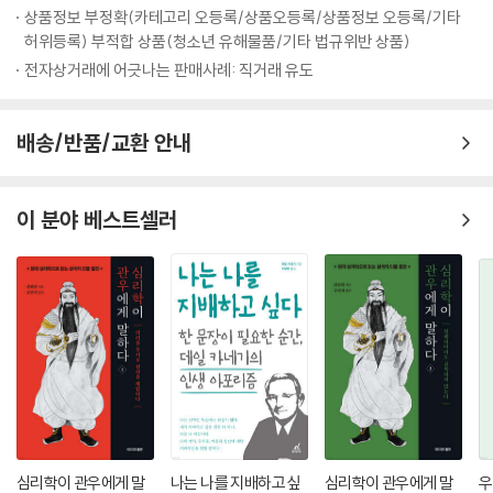
서 이름을 지어보자. ‘바다 위로 뜨는 달’, ‘알을 깨고 나온 용기’, ‘유혹하는
상품정보 부정확(카테고리 오등록/상품오등록/상품정보 오등록/기타
공작새’ 등 북미 원주민들이 짓는 이름처럼 나의 이름을 은유적으로 지어
허위등록) 부적합 상품(청소년 유해물품/기타 법규위반 상품)
보자. 그리고 이름을 짓고 나면 그 이름을 상징하는 나만의 문양을 만들어
전자상거래에 어긋나는 판매사례: 직거래 유도
보자.
배송/반품/교환 안내
북미 원주민식 이름 : 나는 이다.
나만의 문양 :
--- p.200
이 분야 베스트셀러
굳이 남들에게 존재 가치를 증명하려고 애쓰지 않아서, 언제 어디서나 자
기 모습 그대로 편안하게 존재한다. 그런 모습에 사람들은 홀린 듯이 끌린
다. 자기 자신으로 존재하는 것보다 더 매력적인 것은 없기 때문이다. 자신
의 존재를 신뢰하고 사랑하는 사람은 다른 사람의 인정이나 사랑이 필요하
지 않지만, 언제나 어디서나 더 많은 사랑과 인정, 관심이 쏟아진다.
나도 모르게 내가 가진 것이 부족하고, 남들이 인정할 만한 것이 없어 초라
하게 느껴지는 순간, ‘바로 지금이 내 존재를 신뢰하는 법을 배울 때’라는
것을 기억하자. 인정받고 싶은 욕구는 인정을 받아야 끝이 난다. 외부적인
조건이나 성취가 아닌 내 존재가 가진 것들을 나 스스로 충분히 인정해주
심리학이 관우에게 말
나는 나를 지배하고 싶
심리학이 관우에게 말
우
자. 내 손에 들려 있는 보석의 아름다움을 발견하며, 지금 이 순간 내가 이