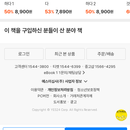
하다 1
다
하다 2
것
미 ‘멋진 존재’라는 것을 즐겨보자. 외부적으로는 아무것도 없는데도 존재
50
8,900
53
7,890
50
8,900
6
%
%
%
원
원
원
자체에 집중하며 자신감에 충만한 사람은 그 누구보다 빛날 수밖에 없다.
--- p.303
이 책을 구입하신 분들이 산 분야 책
로그인
최근 본 상품
주문/배송
고객센터 1544-3800
티켓 1544-6399
중고샵 1566-4295
eBook 1:1문의/채팅상담
예스이십사(주) 사업자 정보
이용약관
개인정보처리방침
청소년보호정책
PC버전
회사소개
거래처관계자께
도서홍보
광고
Copyright © YES24 Corp. All Rights Reserved.
MATOM7