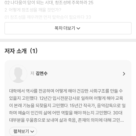
02 나다움이 답이 되는 시대, 창조성에 주목하라 25
2. 어떻게 창조성을 깨울 것인가?
01 창조성을 깨우려면 먼저 탈학습이 필요하다 33
02 창조성을 깨우는 5가지 원칙 - 놀이의 5가지 특성 41
목차 더보기
3. 창조성을 깨우는 2가지 훈련
01 몸 감각 깨우기 53
02 창조 리추얼 57
저자 소개
1
03 창조성은 경험하는 것이다 66
Part 2 창조성을 깨우는 8주간의 여정
저
김연수
1주 창조성이 꽃필 수 있는 환경 조성하기
01 공간이 바뀌면 사람이 바뀐다 76
대학에서 역사를 전공하며 어떻게 해야 건강한 사회구조를 만들 수
02 Doing보다 중요한 Non-doing 83
있을지 고민했다. 12년간 입시전문강사로 일하며 어떻게 해야 교육
03 가장 중요한 환경은 사람 88
이 본래 기능을 되찾을지 고민했다. 15년간 작곡가, 음악감독으로 일
창조성을 깨우는 과제 97
하며 예술이 인간의 삶에 어떤 역할을 해야 하는지 고민했다. 30대
대부분을 우울증으로 보내며 삶과 죽음, 존재의 의미에 대해 고민했
2주 창조성이 자라날 수 있는 내면 환경 점검하기
다. 이후 심리상담사로 사람들의 마음을 치유하며 보다 쉽고 본질적
펼쳐보기
01 모든 일의 0순위는 자기 존중 106
인 치유와 성장을 이끌어낼 방법을 고민했다. 고민의 답을 찾아 사회