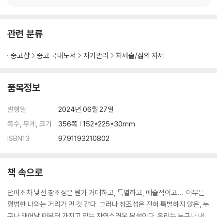
02 격려와 응원은 창조성의 연료 111
과학, 철학, 인문학, 심리, 영성 등을 두루 공부했고, 그 결과 ‘창조적
03 정말로 두려운 건 가능성이다 118
본성을 깨우는 것이 건강한 개인과 조화로운 사
04 용기는 믿음에서 나온다 125
관련 분류
창조성을 깨우는 과제 130
중고샵
중고 국내도서
자기관리
처세술/삶의 자세
3주 창조적인 욕구 깨워내기
01 욕구는 나를 찾는 단서 138
품목정보
02 남들처럼 살고 싶은 욕망 vs 내가 되고 싶은 욕망 145
03 모든 것은 상상에서 시작된다 151
발행일
2024년 06월 27일
04 창조는 편집이다 157
쪽수, 무게, 크기
356쪽 | 152*225*30mm
창조성을 깨우는 과제 163
ISBN13
9791193210802
4주 나의 고유한 천재성 찾기
01 재능에 대한 오해와 진실 175
02 나 보기를 남 보듯 하라 184
책 속으로
03 과거에 단서가 있다 190
단어조차 낯선 창조성은 뭔가 거대하고, 특별하고, 예술적이고…. 아무튼
04 문제를 발견해야 창조가 시작된다 195
평범한 나와는 거리가 먼 것 같다. 그러나 창조성은 전혀 특별하지 않은, 누
창조성을 깨우는 과제 200
구나 태어날 때부터 가지고 있는 자연스러운 본성이다. 우리는 누구나 내