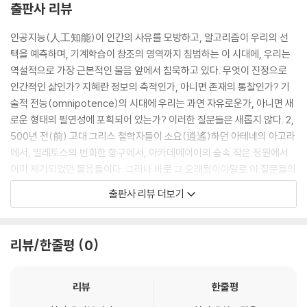
고대 그리스어 알파벳 읽기 유의 사항
출판사 리뷰
인공지능(人工知能)이 인간의 사유를 모방하고, 알고리즘이 우리의 선
택을 예측하며, 기계학습이 창조의 영역까지 침범하는 이 시대에, 우리는
역설적으로 가장 근본적인 물음 앞에서 침묵하고 있다. 무엇이 진정으로
인간적인 삶인가? 지혜란 정보의 축적인가, 아니면 존재의 통찰인가? 기
술적 전능(omnipotence)의 시대에 우리는 과연 자유로운가, 아니면 새
로운 형태의 필연성에 포획되어 있는가? 이러한 질문들은 새롭지 않다. 2,
500년 전(前) 고대 그리스 철학자들이 소요(逍遙)하던 아테네의 아고라
에서, 밀레토스의 번화한 항구에서, 아카데메이아의 숲속 작은 정원에서
이미 제기되었던 물음들이다. 그러나 바로 그 오래됨이야말로 이 질문들의
영속적 힘을 증명하는 것은 아닐까? 실제로, 시대의 변천(變遷) 속에서
출판사 리뷰 더보기
소멸하지 않고 매 세대마다 새롭게 제기된다는 사실 자체가, 이 물음들이
인간 조건(conditio humana)의 구조적 본질에 닿아 있음을 방증한다.
리뷰/한줄평
0
현대 기술문명은 우리에게 전례 없는 능력을 부여했지만, 동시에 실존적
방향감각의 상실이라는 대가를 요구한다. 우리는 더 많이 알지만 덜 이해
하며, 더 많이 연결되어 있지만 더 깊이 고립되어 있고, 더 효율적으로 살지
리뷰
한줄평
만 덜 의미 있게 산다. 이러한 현대성의 아포리아(ἀπορία) 앞에서, 고대