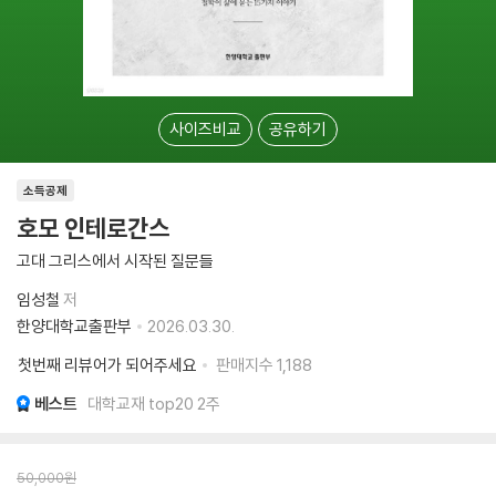
사이즈비교
공유하기
소득공제
호모 인테로간스
고대 그리스에서 시작된 질문들
임성철
저
한양대학교출판부
2026.03.30.
첫번째 리뷰어가 되어주세요
판매지수
1,188
베스트
대학교재 top20 2주
50,000
원