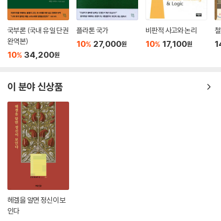
을 도구의 창안과 사용을 통해 세계를 형성·변형하는 존재로 이해하게 하
지만, 동시에 그러한 이해의 한계 또한 드러낸다. 나아가, 요한 하위징아(J
국부론 (국내 유일 단권
플라톤 국가
비판적 사고와 논리
철
ohan Huizinga)의 ‘호모 루덴스’(homo ludens), 곧 ‘유희하는 인간’은
완역본)
10
27,000
10
17,100
1
%
%
원
원
놀이를 문화 창조의 원천으로 파악함으로써 인간학적 지평을 확장했다.
10
34,200
%
원
그러나 발터 부르케르트(Walter Burkert)가 그의 기념비적 저작 『호모
네칸스』(Homo Necans, 1972)에서 제시한 규정은 이러한 전통적 인간
이 분야 신상품
학의 낙관적 전제들에 대한 근본적 문제제기를 함축한다. 부르케르트에 따
르면, 인간 존재는, “호모 사피엔스는 호모 네칸스인 동시에 호모 세펠리
엔스이다”(Der homo sapiens ist ebenso homo necans wie hom
o sepeliens)라는 이중적 규정으로 파악될 수 있다. 여기서 ‘호모 네칸
스’(homo necans), 곧 ‘죽이는(살해하는) 인간’이라는 개념은 희생제의
(犧牲祭儀)를 통해 공동체를 구성하고 문화를 창출하는 인간의 원초적
폭력성을 지시하며, ‘호모 세펠리엔스’(homo sepeliens), 곧 ‘매장하는
인간’이라는 규정은 죽음을 의식하고 그에 의례적 의미를 부여하는 존재로
서의 인간을 가리킨다. 부르케르트 자신도 후기 논문에서 이러한 인간학적
헤겔을 알면 정신이 보
규정의 방법론적 토대를 재검토하면서, 종교 연구가 아리스토텔레스적 의
인다
미의 “경이”(θαυμάζειν)에서 출발해야 하며, 플라톤이 『제7서간』 344