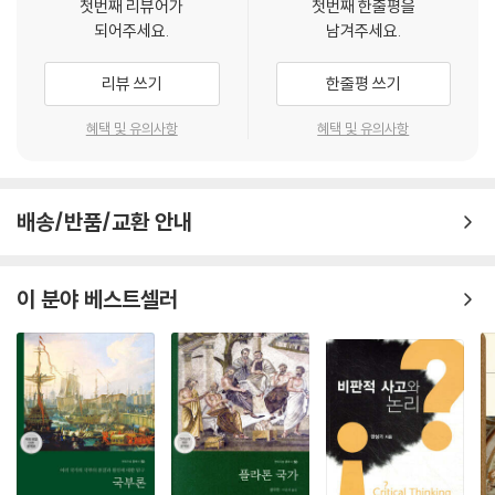
첫번째 리뷰어가
첫번째 한줄평을
그리스인들이 던진 질문들은 단순한 역사적 호기심의 대상이 아니라, 우리
되어주세요.
남겨주세요.
시대의 위기를 진단하고 치유할 수 있는 철학적 파르마콘(φάρμακον)으
로 기능할 것이다. 그들의 질문은 시간을 초월하여 우리에게 도달하며, 우
리뷰 쓰기
한줄평 쓰기
리로 하여금 기술적 진보의 현혹으로부터 한 걸음 물러나 존재의 의미를
다시 묻도록 촉구한다.
혜택 및 유의사항
혜택 및 유의사항
이 책의 제목인 ‘호모 인테로간스’(Homo Interrogans)는 철학적 인간학
의 오랜 전통이 형성해 온 개념적 지형 위에 고유한 의미론적 위상을 정립
배송/반품/교환 안내
하고자 한다. 주지하다시피, 서양 사상사에서 인간 본질에 대한 규정은 다
양한 개념적 표지들을 통해 시도되어 왔다. 칼 폰 린네(Carl von Linné)가
인간 종(種)에 부여한 분류학적 명칭 ‘호모 사피엔스’(Homo sapiens)
이 분야 베스트셀러
는—라틴어로 ‘이해하고 분별할 줄 아는 인간’, 곧 ‘지혜로운 인간’을 뜻하
는바—인간을 인식과 자기반성의 능력을 지닌 존재로 특징짓는다. 그러나
이 명명을 엄밀한 의미에서 이성적 인식 능력을 인간의 종차(differentia
specifica)로 규정한 것으로 보기는 어렵다. 이에 반해, 앙리 베르그송(H
enri Bergson)은 인간 지성을 도구 제작과 사용에 특화된 기능으로 규정
함으로써 인간의 기술적 성격을 강조했으며, 이후 막스 셸러(Max Schel
er)와 한나 아렌트(Hannah Arendt)는 ‘호모 파베르’(homo faber)라
는 고전적 개념을 각기 비판적·분석적으로 정교화하였다. 이 개념은 인간