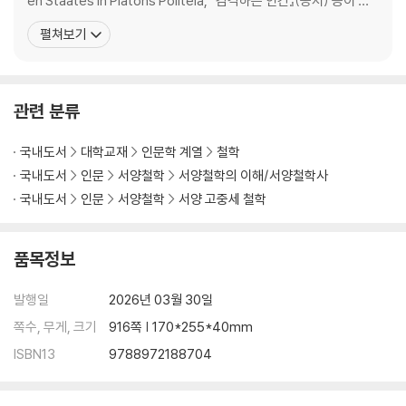
en Staates in Platons Politeia, 『감각하는 인간』(공저) 등이 있
3. 쇼펜하우어가 말하는 관계적 딜레마는 무엇이며, 그것은 어떤 헬레니즘
으며, 번역서로는 『플라톤 읽기』, 『플라톤의 철학 개념』, 『플라톤 철
펼쳐보기
적 기원을 지니는가?
학을 위한 첫걸음』, 『호모 네칸스』(2027년 출간 예정) 등이 있다. 연
구논문으로는 「고대 희랍 철학에 나타난 관조적
제3부 고대 그리스 사상의 현대적 적용과 재해석
- 이상 국가에서 인공지능 시대까지
관련 분류
1. 플라톤과 제퍼슨은 정치철학에서 어떻게 조우하는가?
2. 플라톤의 이상 국가는 어떠한 철학적 전제 위에 성립하며, 그것은 오늘
국내도서
대학교재
인문학 계열
철학
날에도 유의미한가?
국내도서
인문
서양철학
서양철학의 이해/서양철학사
3. 고대 그리스인과 현대인에게 행복한 삶이란 무엇인가?
국내도서
인문
서양철학
서양 고중세 철학
4. 부르케르트는 고대 희생 제의에서 종교의 생물학적 기원을 어떻게 설명
하며, 그것은 희생 제의 현상의 해석학적 이해에 어떤 통찰을 제공하는가?
품목정보
5. 인공지능 시대에 자동화된 낙원은 어떤 철학적 질문을 던지는가?
발행일
2026년 03월 30일
〈맺는 말〉에 앞서
맺는 말: 인간이라는 이름의 여정에 부쳐
쪽수, 무게, 크기
916쪽 | 170*255*40mm
저자 후기
ISBN13
9788972188704
고대 그리스 철학자 연대표
고대 그리스어 알파벳 읽기표