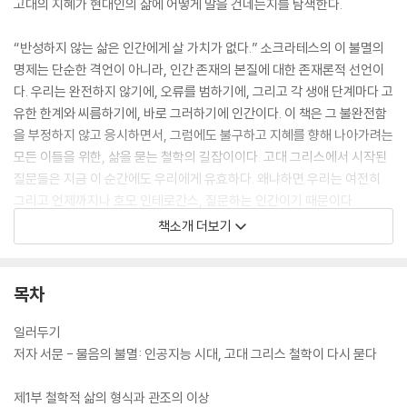
고대의 지혜가 현대인의 삶에 어떻게 말을 건네는지를 탐색한다.
“반성하지 않는 삶은 인간에게 살 가치가 없다.” 소크라테스의 이 불멸의
명제는 단순한 격언이 아니라, 인간 존재의 본질에 대한 존재론적 선언이
다. 우리는 완전하지 않기에, 오류를 범하기에, 그리고 각 생애 단계마다 고
유한 한계와 씨름하기에, 바로 그러하기에 인간이다. 이 책은 그 불완전함
을 부정하지 않고 응시하면서, 그럼에도 불구하고 지혜를 향해 나아가려는
모든 이들을 위한, 삶을 묻는 철학의 길잡이이다. 고대 그리스에서 시작된
질문들은 지금 이 순간에도 우리에게 유효하다. 왜냐하면 우리는 여전히
그리고 언제까지나 호모 인테로간스, 질문하는 인간이기 때문이다.
책소개 더보기
경이로움에서 싹튼 의문을 일깨운다는 것, 그리고 그것을 견딘다는 것, 그
것이 철학이다. 이 책은 고대 그리스 철학의 심원한 통찰을 오늘의 언어로
되살려낸다. 축적된 학문적 성찰의 물줄기를 한데 모아 사유의 깊이와 외
목차
연을 확장하는 열다섯 편의 에세이는 존재의 근원을 성찰하고 인간다움의
고양이라는 근원적 과업에 응답하려는 모든 이들에게 신뢰할 수 있는 이정
일러두기
표가 되어줄 것이다. 삶의 의미를 묻는 모든 독자에게 이 책을 권한다.
저자 서문 - 물음의 불멸: 인공지능 시대, 고대 그리스 철학이 다시 묻다
제1부 철학적 삶의 형식과 관조의 이상