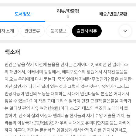
리뷰/한줄평
도서정보
배송/반품/교환
0
저자 소개
관련분류
품목정보
출판사 리뷰
책소개
인간은 답을 찾기 이전에 물음을 던지는 존재이다. 2,500년 전 밀레토스
의 해변에서, 아테네의 광장에서, 에피쿠로스의 정원에서 시작된 물음들
이 오늘 우리에게 다시 묻는다. 죽음 앞에서 지혜란 무엇인가? 좋은 삶이란
어떤 삶인가? 나에게 달려 있는 것과 그렇지 않은 것은 무엇인가? 그리고
인공지능이 인간의 노동을 대체하는 시대에 인간다움의 본질은 어디에서
찾을 수 있는가? 이 책은 고대 그리스 철학이 던진 근원적 물음들을 따라가
는 열다섯 편의 사유 여정(旅程)이다. 소크라테스의 백조의 노래에서 출
발하여, 관조적 삶의 이상과 헬레니즘 현자들의 자기 수양 기술을 거쳐, 플
라톤의 이상국가(理想國家)가 우리 시대에도 유의미한지를 묻는 자리에
까지 이른다. 저자는 문헌학적 엄밀성과 해석학적 깊이를 견지하면서도,