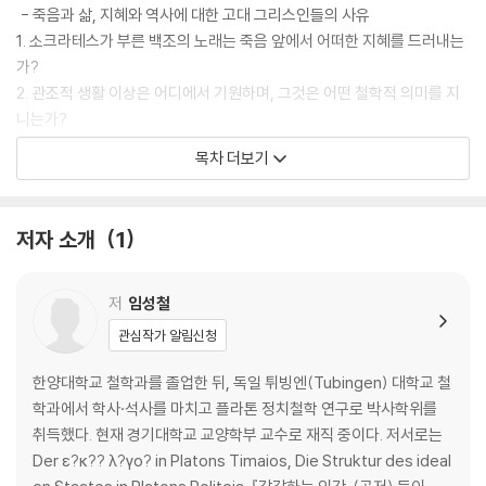
- 죽음과 삶, 지혜와 역사에 대한 고대 그리스인들의 사유
1. 소크라테스가 부른 백조의 노래는 죽음 앞에서 어떠한 지혜를 드러내는
가?
2. 관조적 생활 이상은 어디에서 기원하며, 그것은 어떤 철학적 의미를 지
니는가?
3. 헤라클레이토스에게서 수학과 로고스는 어떤 관계를 맺는가?
목차 더보기
4. 고대 그리스인은 인간을 어떻게 이해했는가?
5. 플라톤은 역사를 어떻게 이해했으며, 그의 사상은 역사철학에 어떤 의
의를 지니는가?
저자 소개
1
6. 플라톤에게 우연이란 무엇이며, 그것은 그의 철학 체계에서 어떤 위상
을 점하는가?
7. 고대 그리스 여성철학자들은 어떤 철학적 목소리를 냈는가?
저
임성철
관심작가 알림신청
제2부 헬레니즘 사상의 실천적 지혜와 내면성
- 나를 다스리는 삶의 기술과 관계의 거리
한양대학교 철학과를 졸업한 뒤, 독일 튀빙엔(Tubingen) 대학교 철
1. 고대인에게 자기 자신 안으로 물러남은 무엇을 말하며, 그것은 헬레니즘
학과에서 학사·석사를 마치고 플라톤 정치철학 연구로 박사학위를
정신사에서 어떤 철학적·종교적 지평을 여는가?
취득했다. 현재 경기대학교 교양학부 교수로 재직 중이다. 저서로는
2. 노예 철학자 에픽테토스는 폭정의 시대에 어떻게 내적 자유를 쟁취했는
Der ε?κ?? λ?γο? in Platons Timaios, Die Struktur des ideal
가?