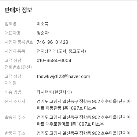
꼭 한번 해보고는 싶었지만 막상 어디로 가야할지 무얼 먹어야 할지 몰라
판매자 정보
서 망설였던 도쿄 싱글 여행. 이 책을 읽고 나서야 비로소 훌훌 배낭을 쌀
수 있을 것 같다. 감각적인 도쿄의 풍경 속에 혼자만의 여행을 꿈꾸는 싱글
업체명
미소북
여행족이라면 친구보다도, 애인보다도 이 책이 꼭 필요하지 않을까?
대표자명
정순자
송경아 (패션모델, <뉴욕을 훔치다> 저자)
사업자 등록번호
746-96-01428
사업자 종목
전자상거래(도서, 중고도서)
고객 상담
010-9584-6004
전화번호(유선)
고객 상담
tnswkwjd123@naver.com
이메일
배송 방법
타사택배(한진택배)
본사 소재지
경기도 고양시 일산동구 장항동 902 호수마을1단지아
파트 제동관동 1층 1087호 미소북
발송지 주소
경기도 고양시 일산동구 장항동 902 호수마을1단지아
파트 대우로얄마트 1층 1087호 미소북
반품지 주소
경기도 고양시 일산동구 장항동 902 호수마을1단지아