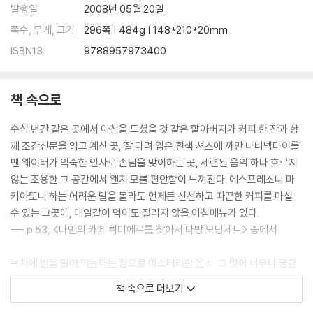
고마운 종이 앞치마 -카레우동
발행일
2008년 05월 20일
저, 바보 아니거든요? -쯔께멘
쪽수, 무게, 크기
296쪽 | 484g | 148*210*20mm
[Tokyo Sweets 05] 도쿄 베스트셀러 <푸딩>
ISBN13
9788957973400
#6_東京日記
아줌마, 잘못했어요 -몬쟈야끼
책 속으로
친구가 콕 찍은 도쿄 완소남 -모스버거
지도 볼 줄 모르는 여자 -카츠산도
수십 년간 같은 곳에서 아침을 드셨을 것 같은 할아버지가 커피 한 잔과 함
오모테산도, 길 위의 추억 -커피 브레이크
께 조간신문을 읽고 계신 곳, 잘 다려 입은 흰색 셔츠에 까만 나비넥타이를
처녀들의 도쿄몸살 -우나쥬
맨 웨이터가 익숙한 인사로 손님을 맞이하는 곳, 세련된 음악 하나 흐르지
[Tokyo Sweets 06] <맛차 파르페>& <맛차 바바로아>
않는 조용한 그 공간에서 왠지 모를 편안함이 느껴진다. 에스프레소니 마
◎ 알아두면 손해 안 보는 <식탁 일본어>
키아또니 하는 어려운 말을 몰라도 언제든 신선하고 따끈한 커피를 마실
수 있는 그곳에, 매일같이 먹어도 질리지 않을 아침메뉴가 있다.
# 한눈에 보는 <일본음식의 감초들>
--- p.53, <나만의 카페 뤼미에르를 찾아서 다방 모닝세트> 중에서
녹차에 밥을 말아 먹는다는 참으로 미스터리한 음식. 그 맛이 너무나 궁금
해 집에 가자마자 봉투 겉에 쓰여 있는 조리법을 따라해보았다. 와사비 색
책 속으로 더보기
깔을 띠는 국물 안에서 반신욕에 돌입한 하얀 쌀밥, 그리고 그 위엔 정체 모