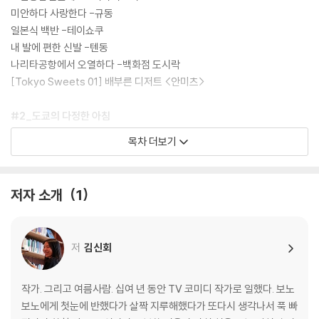
미안하다 사랑한다 -규동
일본식 백반 -테이쇼쿠
내 발에 편한 신발 -텐동
나리타공항에서 오열하다 -백화점 도시락
[Tokyo Sweets 01] 배부른 디저트 <안미츠>
#2_도쿄의 다정한 아침
나만의 카페 뤼미에르를 찾아서 -다방 모닝세트
목차 더보기
도심 정원에서 스프 한 그릇 -모닝스프
안 돼요 돼요 돼요 -오이나리즈시
이른 아침 정크푸드 -아사마꾸
저자 소개
1
날카로운 첫인상의 추억 -오챠즈케
[Tokyo Sweets 02] 건강한 아침의 선택 <플레인요거트>
◎ 싱글의 소박한 도쿄나들이 <슈퍼마켓 장보기>
저
김신회
#3_산책하기 좋은 날
4월 이야기 -야끼소바
작가. 그리고 여름사람. 십여 년 동안 TV 코미디 작가로 일했다. 보노
관광객과 생활인 사이 -고로케
보노에게 첫눈에 반했다가 살짝 지루해했다가 또다시 생각나서 푹 빠