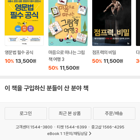
영문법 필수 공식
마음으로 떠나는 그림
점프력의 비밀
다
책 여행 3
10
13,500
50
11,500
3
%
%
원
원
50
11,500
%
원
이 책을 구입하신 분들이 산 분야 책
로그인
최근 본 상품
주문/배송
고객센터 1544-3800
티켓 1544-6399
중고샵 1566-4295
eBook 1:1문의/채팅상담