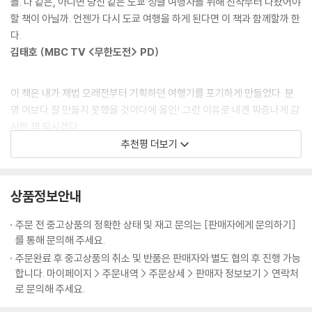
들. 나 같은, 아니면 당신 같은 도쿄 싱글 여행자를 위해 진작부터 나왔어야
워하고 약도와 친하지 않은 여행자라도 쉽게 찾을 수 있는 곳, 혼자 온 손님
할 책이 아닐까. 언젠가 다시 도쿄 여행을 하게 된다면 이 책과 함께할까 한
쇼핑 가방이 적당히 무거웠졌을 때쯤이면 어느새 점심시간이 되어 있다.
을 무심한 듯 반겨주는 도쿄의 다정한 식탁을 찾아보았다. 그러는 동안 자
다.
그때가 되면 어김없이 포장마차로 달려가 타코야끼 한 팩을 산다. 초콜릿
연스레 떠오른 도쿄에서의 추억들. 그 모든 얘기들엔 어김없이 인간미 폴
김태호 (MBC TV <무한도전> PD)
색 소스와 마요네즈가 X선을 그리고 있는 타코야끼 위에 소복이 뿌려진 초
폴 풍기는 도쿄의 한 그릇 음식이 있다.
록 김가루. 반가운 마음에 얼른 하나를 입에 넣으면 입천장과 혀와 어금니
가 동시에 뜨거워지며, 통통한 문어가 입 안에서 춤을 춘다.
이 책은 내가 제법 오래전부터 기획하던 여행기를 포기하게 만들었다. 분
가깝지만 먼 여행지 도쿄는 아무리 봐도 마음을 표현하는 데 서툰 도시다.
--- p.167, <한낮의 맥주타임 타코야끼>
명 이보다 잘 만들지 못했을 것이다에 올인! 그런 이유로 내겐 짜증나게 감
그래서일까, 도쿄는 가끔 우리에게 몸으로 말을 건다.
사한 책 되시겠다.
그리고 그 어리둥절한 아픔 이후 우리는 조금씩 달라져 있다.
인연이란 참 묘하다. 한 번으로 끝날 것 같은 그 만남이 몇 년 후 또 한 번 반
신정구 (시트콤 <안녕, 프란체스카>, 영화 <작업의 정석> 시나리오 작
추천평 더보기
빈틈 없어 보여도 허점투성이,
복되었으니까. 그 도쿄 여행 몇 년 후, 서울 대형서점 일본 서적코너를 구경
가)
하지만 그 허점을 꽁꽁 싸매고 무표정으로 가장한 도시.
하던 중 일본 거리 아티스트들에 관한 인터뷰 잡지를 발견했다. 일본엔 이
그래서 도쿄가 유난히 싱글에게 잘 어울리는 건 아닐까.
런 잡지도 다 나오는구나 싶어 신기한 마음에 한장 한장 넘기다 눈에 들어
상품정보안내
-본문 중에서
코미디 대본이 아닌 책으로 만난 신회는 내가 수년간 알던 그녀가 아니었
온 낯익은 얼굴! 바로 그때 그 오모테산도에서 만난 아티스트의 모습이었
다. 회의 때마다 아이디어 내놓으라며 다 큰 어른을 구박하던 히스테릭한
다.
주문 전 중고상품의 정확한 상태 및 재고 문의는 [판매자에게 문의하기]
모습은 없고, 에쿠니 가오리의 필 충만한 동경처녀가 되어 나타난 느낌?
를 통해 문의해 주세요.
--- p.263, <오모테산도, 길 위의 추억 커피 브레이크> 중에서
이 책을 읽고 나면 여러분도 분명 나처럼 도쿄와 도쿄음식에 반하고 말 거
주문완료 후 중고상품의 취소 및 반품은 판매자와 별도 협의 후 진행 가능
다!
합니다. 마이페이지 > 주문내역 > 주문상세 > 판매자 정보보기 > 연락처
정준하 (코미디언 겸 연기자)
로 문의해 주세요.