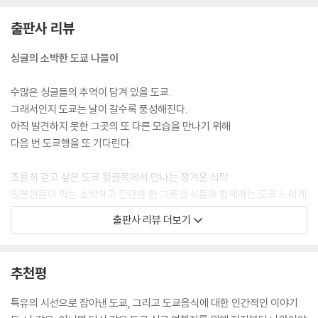
를 건더기들이 올라가 있었다. 일단 비주얼은 비호감. 근데 맛있는 거니까
줬겠지? 점점 사그라드는 기대감을 무시하고 얼른 한 숟가락 떠 먹어봤다.
출판사 리뷰
--- p.83, <날카로운 첫인상의 추억 오챠즈케>
싱글의 소박한 도쿄 나들이
자그마한 포장마차 가득 김을 뿜어내고 있던 야끼소바. 널찍한 철판 위에
서 타닥타닥 듣기 좋은 소리로 볶이며 저절로 입맛을 자극하던 그것. 하지
수많은 싱글들의 추억이 담겨 있을 도쿄.
만 조금 어색한 그 분위기에서 젓가락으로 면을 들어 후루룩거리며 먹는
그래서인지 도쿄는 날이 갈수록 풍성해진다.
모습은 아무리 생각해봐도 로맨틱과는 거리가 멀었다. 그리고 잠깐의 침묵
아직 발견하지 못한 그곳의 또 다른 모습을 만나기 위해
동안 나는 머릿속으로 엉뚱한 계획을 세우고 있었다. ‘내년 이맘 때 또 도쿄
다음 번 도쿄행을 또 기다린다.
에 와야지. 그땐 꼭 함께 야끼소바를 먹어야지.’
--- p.102, <4월 이야기 야끼소바> 중에서
조용히 걷고 싶은 도쿄 뒷골목에서 만나는 정겨운 식탁
일본인들이 먹는 소박하고 간단한 한 그릇 음식들과 함께하는 도쿄 느리게
사람이 북적대지 않는 평범한 주택가 역에 일단 내려, 역 주변을 어슬렁거
걷기 여행. 도쿄 여행의 추억어린 잔잔한 에피소드들과 함께 간편하고 저
출판사 리뷰 더보기
리거나 골목을 굽이굽이 걸어가다 보면 아줌마들 자전거가 나란히 세워져
렴하게, 그리고 맛있게 먹을 수 있는 도쿄의 정겨운 한 그릇 음식을 소개한
있는 슈퍼마켓이나 상점가가 나온다. 힘든 여행 일정에 아무리 지쳤어도
다.
그때부터 내 눈은 반짝거리고 발걸음은 한껏 가벼워진다. 상점가에서 좋~
추천평
다고 채소를 구경하고, 슈퍼마켓 육류코너를 유심히 들여다보는 나를 그
싱글 여행자를 위한 도쿄에서의 한 끼, <도쿄 싱글 식탁>
동네 아이들은 희한하다는 듯 쳐다본다.
도쿄 여행과 맛있는 건 좋아하지만 아쉽게도 길치인 안타까운 싱글 여행객
특유의 시선으로 잡아낸 도쿄, 그리고 도쿄음식에 대한 인간적인 이야기
--- p.130, <내가 편애하는 동네 델리세트> 중에서
을 위해, 맛은 물론이고 혼자서도 맘 편히 들어갈 수 있는 식당, 지도를 미