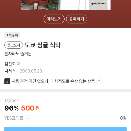
미리보기
공유하기
소득공제
도쿄 싱글 식탁
중고도서
혼자라도 즐거운
김신회
저
넥서스
2008.05.20.
사용 흔적 약간 있으나, 대체적으로 손상 없는 상품
상
12,800
원
96
500
YES포인트
0원