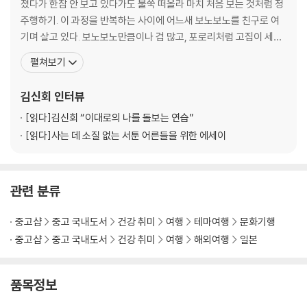
여자들의 피크닉 도시락 -오니기리
졌다가 한참 안 보고 있다가도 불쑥 떠올라 마치 처음 보는 것처럼 정
한밤중의 산책 편의점 -오뎅
주행하기. 이 과정을 반복하는 사이에 어느새 보노보노를 친구로 여
내가 편애하는 동네 -델리세트
기며 살고 있다. 보노보노만큼이나 겁 많고, 포로리처럼 고집이 세고,
[Tokyo Sweets 03] 아사쿠사 간식 <센베 & 아게만쥬>
너부리인 양 자주 직언을 하는 사람. 전반적인 성격은 너부리에 가깝
펼쳐보기
다는 것을 자각하고 가끔 반성하면서 지낸다. 다정하지만 시니컬하
#4_하루의 중심, 런치
고, 대범해 보이지만 시도 때도 없이 긴장한다. 웃기다는 말을 자주 듣
김신회
인터뷰
혼자 밥 먹기 연습 -카페 런치
지만 그 말을 듣지 않는 대부분의 시간
반성의 식탁 -함바가
[읽다]
김신회 “이대로의 나를 돌보는 연습”
위험한 독신녀 -카레라이스
[읽다]
사는 데 소질 없는 서툰 어른들을 위한 에세이
한낮의 맥주타임 -타코야끼
싱글 여행의 애로사항 -스끼야끼벤또
[Tokyo Sweets 04] 하라주쿠 터줏대감 <크레페>
관련 분류
◎ 싱글의 소박한 도쿄나들이 <새벽 수산시장 가는 날>
중고샵
중고 국내도서
건강 취미
여행
테마여행
문화기행
#5_도쿄의 어떤 면(麵)이 좋아?
중고샵
중고 국내도서
건강 취미
여행
해외여행
일본
그날 밤은 지진이었나? -키츠네소바
도쿄에서 설렁탕 먹기 -돈코츠라멘
어느 외국인 노동자의 한 끼 -멘타이코 스파게티
품목정보
사실, 저 처음이에요 -쇼유라멘