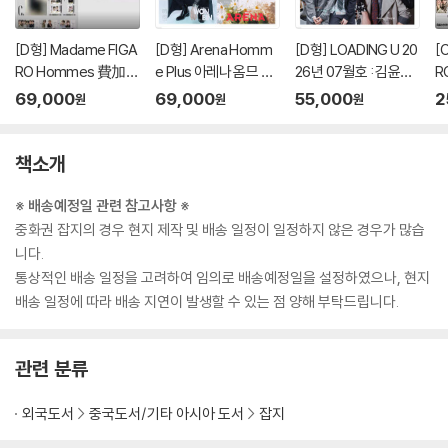
[D형] Madame FIGA
[D형] Arena Homm
[D형] LOADING U 20
[
RO Hommes 費加
e Plus 아레나 옴므 플
26년 07월호 : 김윤식
R
羅男士 마담 피가로 옴
러스 중국 2026년 05
&박시우 커버 (A형 잡
羅
69,000
69,000
55,000
2
원
원
원
므 비가라남사 중국 20
월 : 라이즈 (RIIZE) 원
지+B형 잡지+C형 잡
므
26년 08월 : 김윤식&
빈 커버 (A형 잡지+B
지+카드 18장)
2
박시우 커버 (A형 잡지
형 잡지+C형 잡지+애
박
책소개
+B형 잡지+C형 잡지
장판 잡지+카드 15장
/
+랜덤 카드 35장+인
+인생네컷 1장)
8
※ 배송예정일 관련 참고사항 ※
생 네컷 1장)
+
중화권 잡지의 경우 현지 제작 및 배송 일정이 일정하지 않은 경우가 많습
각
니다.
통상적인 배송 일정을 고려하여 임의로 배송예정일을 설정하였으나, 현지
배송 일정에 따라 배송 지연이 발생할 수 있는 점 양해 부탁드립니다.
관련 분류
외국도서
중국도서/기타 아시아 도서
잡지