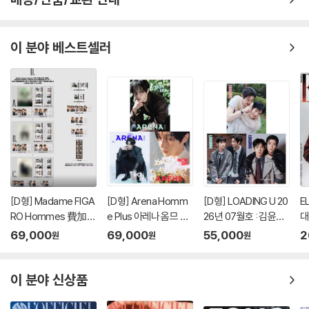
이 분야 베스트셀러
[D형] Madame FIGA
[D형] Arena Homm
[D형] LOADING U 20
E
RO Hommes 費加
e Plus 아레나 옴므 플
26년 07월호 : 김윤식
대
羅男士 마담 피가로 옴
러스 중국 2026년 05
&박시우 커버 (A형 잡
호
69,000
69,000
55,000
2
원
원
원
므 비가라남사 중국 20
월 : 라이즈 (RIIZE) 원
지+B형 잡지+C형 잡
랜
26년 08월 : 김윤식&
빈 커버 (A형 잡지+B
지+카드 18장)
뷰
박시우 커버 (A형 잡지
형 잡지+C형 잡지+애
이 분야 신상품
+B형 잡지+C형 잡지
장판 잡지+카드 15장
+랜덤 카드 35장+인
+인생네컷 1장)