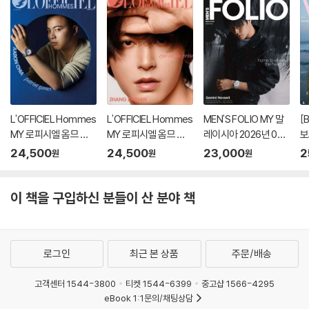
생 네컷 1장)
L'OFFICIEL Hommes
L'OFFICIEL Hommes
MEN'S FOLIO MY 말
[
MY 로피시엘 옴므 말
MY 로피시엘 옴므 말
레이시아 2026년 08
보
레이시아 2026년 08
레이시아 2026년 07
월 : GEMINI 커버
월
24,500
24,500
23,000
2
원
원
원
월호 : Aaron Chia 커
월호 : 장철한 (Zhang
형
버
Zhehan) 커버
이 책을 구입하신 분들이 산 분야 책
로그인
최근 본 상품
주문/배송
고객센터 1544-3800
티켓 1544-6399
중고샵 1566-4295
eBook 1:1문의/채팅상담