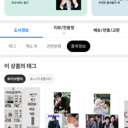
리뷰/한줄평
도서정보
배송/반품/교환
0
태그
책소개
관련분류
품목정보
이 상품의 태그
#어덕행덕
#니가내별이다