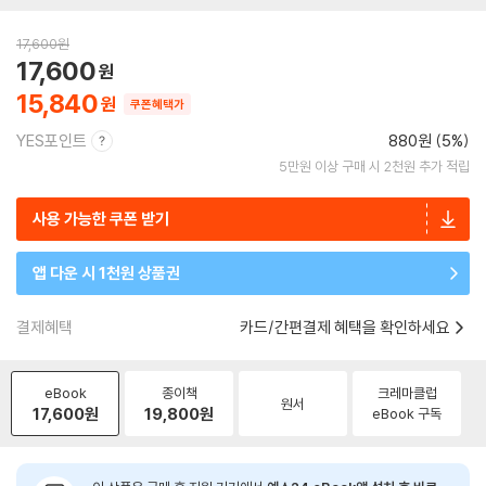
17,600
원
17,600
15,840
쿠폰혜택가
YES포인트
880원 (5%)
5만원 이상 구매 시 2천원 추가 적립
사용 가능한 쿠폰 받기
앱 다운 시 1천원 상품권
결제혜택
카드/간편결제 혜택을 확인하세요
eBook
종이책
크레마클럽
원서
17,600
원
19,800
원
eBook 구독