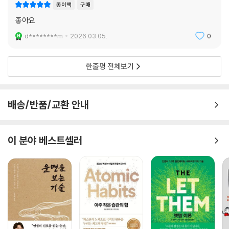
종이책
구매
좋아요
d********m
2026.03.05.
0
한줄평 전체보기
배송/반품/교환 안내
이 분야 베스트셀러