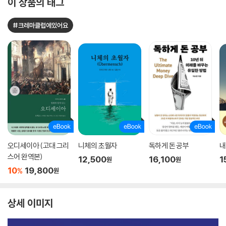
이 상품의 태그
#크레마클럽에있어요
오디세이아 (고대 그리
니체의 초월자
독하게 돈 공부
내
스어 완역본)
12,500
16,100
1
원
원
10
19,800
%
원
상세 이미지