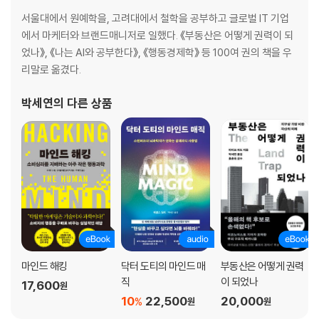
서울대에서 원예학을, 고려대에서 철학을 공부하고 글로벌 IT 기업
에서 마케터와 브랜드매니저로 일했다. 《부동산은 어떻게 권력이 되
었나》, 《나는 AI와 공부한다》, 《행동경제학》 등 100여 권의 책을 우
리말로 옮겼다.
박세연
의 다른 상품
마인드 해킹
닥터 도티의 마인드 매
부동산은 어떻게 권력
직
이 되었나
17,600
원
10
22,500
20,000
%
원
원