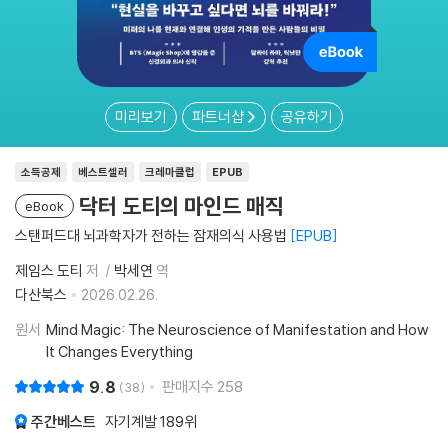
미리보기
파트너샵
공유하기
소득공제
베스트셀러
크레마클럽
EPUB
닥터 도티의 마인드 매직
eBook
스탠퍼드대 뇌과학자가 전하는 잠재의식 사용법
EPUB
제임스 도티
저
박세연
역
다산북스
2026.02.26.
원서
Mind Magic: The Neuroscience of Manifestation and How
It Changes Everything
9.8
판매지수
258
38
주간베스트
자기계발
189위