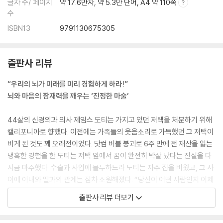
글자 수/ 페이지
약 17.6만자, 약 5.3만 단어, A4 약 110쪽
수
ISBN13
9791130675305
출판사 리뷰
“우리의 뇌가 미래를 미리 경험하게 하라!”
뇌와 마음의 잠재력을 깨우는 ‘진정한 마술’
44살의 신경외과 의사 제임스 도티는 가지고 있던 저택을 처분하기 위해
캘리포니아로 향했다. 이전에는 가족들의 웃음소리로 가득했던 그 저택이
비게 된 것도 꽤 오래전이었다. 닷컴 버블 붕괴로 6주 만에 전 재산을 잃는
냉혹한 경험을 한 도티는 저택 앞에서 꿈이 완전히 박살 났다는 진실을 다
시금 마주했다. 수술과 사업에 몰두하느라 도티는 자주 집을 비웠고, 그 사
이에 아내와 딸과의 관계는 점차 소원해졌다. “당신이 어떤 사람인지 이제
도무지 모르겠어”라고 중얼거리던 아내와 “제가 이 집을 그리워할 일은 영
출판사 리뷰 더보기
영 없을 거예요”라고 단언하던 딸의 목소리가 귓가에 맴도는 듯했다.