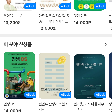
운명을 보는 기술
아주 작은 습관의 힘(5
렛뎀 이론
부
0만 부 기념 스페셜 에
보
13,200
14,000
원
원
디션)
12,600
1
원
이 분야 신상품
인생 OS
선인류 탄생과 후천의
번아웃, 다시 나를 채우
생
시작
는 시간
14,000
1
원