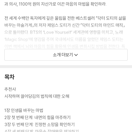
과 의사, 1100억 원의 자산가로 이끈 마음의 마법을 확인하라.
전 세계 수백만 독자에게 깊은 울림을 전한 베스트셀러 『닥터 도티의 삶을
바꾸는 마술가게』의 저자 제임스 도티가 신간 『닥터 도티의 마인드 매직』
으로 돌아왔다. BTS의 ‘Love Yourself’ 세계관에 영향을 미치고, 노래
‘Magic Shop’에 영감을 주며 국내에서도 이름을 알렸던 제임스 도티는
이번 책에서 뇌와 마음의 힘을 활용해 인생을 변화시킬 방법을 전한다. 특
히 이번 신간에서는 전 세계 최초로 ‘끌어당김의 법칙’을 뇌과학적으로 증
소개 더보기
명하며, 잠재의식을 통해 목표를 이루는 법을 담아냈다. 또한 저자 개인의
이야기에서 나아가 독자들이 어떻게 ‘현실화’를 이룰 수 있는지 구체적인
방법을 제시한다.
목차
“끌어당김의 법칙에 관한 편견과 오해가 팽배하다. 가장 흔히 알려진 오해
추천사
는 ‘우주의 힘이 우리를 돕는다’라는 것이다. 누군가는 우주의 기운이 자신
시작하며 끌어당김의 법칙에 대한 오해
을 엄청난 행운으로 이끌기를 바라기도 하고, 소원을 이뤄주는 지니 같은
존재가 나타나기를 꿈꾸기도 한다. 그러나 진실은 단순하다. 우주는 우리
1장 인생을 바꾸는 마법
한 사람, 한 사람에게 관심이 없다. 또 과학적으로 증명할 수 없는 신비한
2장 첫 번째 단계: 내면의 힘을 마주하기
힘이 우리 인생에 개입할 여지도 없다.
3장 두 번째 단계: 진정한 소망을 확인하기
우리의 인생을 좌우하는 건 우리 자신이다. 우리의 뇌와 마음이 우리 인생
4장 세 번째 단계: 마음속 장애물을 제거하기