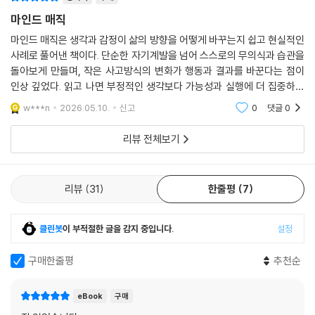
문이라고 말한다. 오늘과 다른 내일을 꿈꾸는 사람, 성공을 절실히 바라지
마인드 매직
만 방향을 잡지 못한 사람, 자신의 가능성을 다시 믿고 싶은 사람에게 이 책
이 새로운 출발점이 되어줄 것이다.
마인드 매직은 생각과 감정이 삶의 방향을 어떻게 바꾸는지 쉽고 현실적인
사례로 풀어낸 책이다. 단순한 자기계발을 넘어 스스로의 무의식과 습관을
돌아보게 만들며, 작은 사고방식의 변화가 행동과 결과를 바꾼다는 점이
인상 깊었다. 읽고 나면 부정적인 생각보다 가능성과 실행에 더 집중하게
되는 힘을 준다.
w***n
2026.05.10.
신고
0
댓글
0
리뷰 전체보기
리뷰
31
한줄평
7
클린봇
이 부적절한 글을 감지 중입니다.
설정
구매한줄평
추천순
eBook
구매