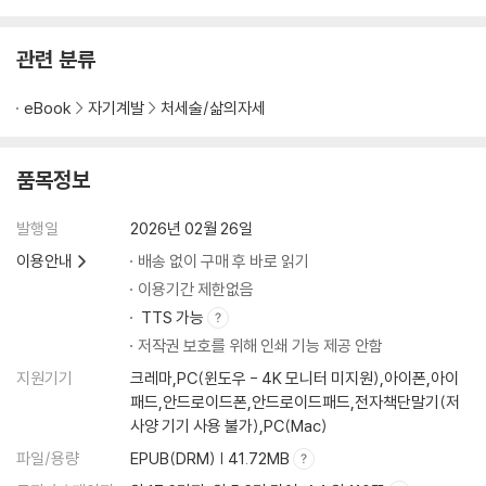
관련 분류
eBook
자기계발
처세술/삶의자세
품목정보
발행일
2026년 02월 26일
이용안내
배송 없이 구매 후 바로 읽기
이용기간 제한없음
TTS 가능
저작권 보호를 위해 인쇄 기능 제공 안함
지원기기
크레마,PC(윈도우 - 4K 모니터 미지원),아이폰,아이
패드,안드로이드폰,안드로이드패드,전자책단말기(저
사양 기기 사용 불가),PC(Mac)
파일/용량
EPUB(DRM) | 41.72MB