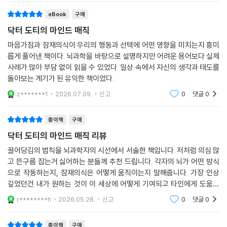
스로의 실수를 수용할 것. 『닥터 도티의 마인드 매직』은 ‘끌어당김의 법
칙’으로 알려진 개념을 뇌과학적 관점에서 입증하고, 이를 누구나 실천 가
eBook
구매
능한 훈련법으로 제시했다는 점에서 주목할 만하다.
닥터 도티의 마인드 매직
마음가짐과 잠재의식이 우리의 행동과 선택에 어떤 영향을 미치는지 흥미
이 책은 막연한 낙관이나 행운을 약속하지 않는다. 대신, 매일의 마음가짐
롭게 풀어낸 책이다. 뇌과학을 바탕으로 설명하지만 어려운 용어보다 실제
과 생각, 감정과 선택이 어떻게 우리의 뇌를 바꾸고 결국 삶의 방향을 변화
사례가 많아 부담 없이 읽을 수 있었다. 일상 속에서 자신의 생각과 태도를
시키는지 설명한다. 성공은 운이 아닌 반복된 사고의 결과이며, 변화는 우
돌아보는 계기가 된 유익한 책이었다.
연이 아닌 행동의 산물이라는 것이다.
z*******1
2026.07.09.
신고
0
댓글
0
“자신이 원하는 삶을 이루려면, 먼저 ‘나의 의지와 행동이 결과에 영향을
종이책
구매
미칠 수 있다’라는 사실을 믿어야 한다. 내면의 고유한 힘을 이해하고 신뢰
하는 것에서 변화는 시작된다. 하지만 스쳐 지나가는 찰나의 신뢰만으로는
닥터 도티의 마인드 매직 리뷰
현실을 바꾸기 어렵다. 우리의 마음은 두려움과 비판에 쉽게 흔들리고 무
끌어당김의 법칙을 뇌과학자의 시선에서 서술한 책입니다. 저처럼 의심 많
너지는 특성이 있기 때문이다. 그래서 뇌와 마음에 목표를 새기기 위해서
고 뜬구름 잡는거 싫어하는 분들께 추천 드립니다. 각자의 뇌가 어떤 방식
는 꾸준한 훈련과 행동이 반드시 뒤따라야 한다.”
으로 작동하는지, 잠재의식은 어떻게 움직이는지 말해줍니다. 가장 인상
깊었던건 내가 원하는 것이 이 세상에 어떻게 기여되고 타인에게 도움이
더욱 커진 불확실성 속에 끝없이 경쟁을 이어가야 하는 시대, 많은 이들이
될 수 있는지가 중요하다고 본 것입니다. 우주가 연결되어있듯이 나 혼자
r********h
2026.05.28.
신고
0
댓글
0
만의 부와 명성이
목표를 세우지만 끝까지 밀어붙이지 못하고 포기하고는 한다. 도티는 그
이유가 우리의 의지 부족이 아닌 ‘마음과 뇌의 사용법’을 배우지 못했기 때
종이책
구매