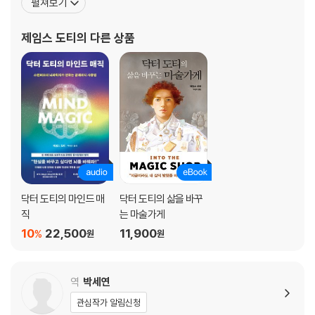
펼쳐보기
를 하고 여러 대학에 학생 장학금과 특별 교수직 기금을 기부해 온 자
선활동가로 명성이 높으며, 현재 ‘컴패션 인터내셔널(Charter for C
제임스 도티
의 다른 상품
ompassion Inter
닥터 도티의 마인드 매
닥터 도티의 삶을 바꾸
직
는 마술가게
10
22,500
11,900
%
원
원
역
박세연
관심작가 알림신청