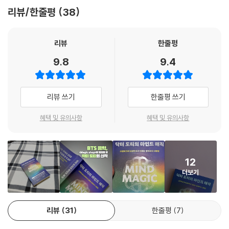
실패의 밑바닥에 홀로 남겨진 도티는 어쩌다 모든 부와 명예, 나아가 가정
리뷰/한줄평
38
의 평화와 행복까지 한꺼번에 잃게 된 것인지 돌아보았다. 그는 자신이 동
네 마술가게에서 루스 할머니에게 배운 ‘마음의 마법’을 완전히 잊고 살아
왔다는 걸 깨달았다. 가난하고 불행했던 열두 살의 도티를 의사이자 사업
리뷰
한줄평
가로 이끈 마법의 세계로 다시 돌아가야만 했다. 그때 익힌 마음 훈련을 중
9.8
9.4
단했기에 모든 걸 물거품처럼 잃게 된 것이다.
“나는 루스 할머니 앞에 섰던 열두 살의 불우한 소년으로 돌아가야 했다.
리뷰 쓰기
한줄평 쓰기
할머니의 조언에 힘을 얻어 고향집을 떠나 의대에 진학하고, 신경외과 의
사가 되고, 의료 사업에 도전했던 그 모든 여정을 다시 떠올려야 했다. 나는
혜택 및 유의사항
혜택 및 유의사항
내 마음과의 연결고리를 어디서 잃어버렸는지 되짚어 보았다. 어떤 성공을
꿈꾸든, 어떤 고상한 목표를 세우든 중요한 건 ‘변화에 대한 확신을 가지고
꿈을 현실에서 실현하는 것’이라는 루스 할머니의 목소리가 어디선가 들리
12
는 듯했다.”
더보기
제임스 도티는 이 책에서 그가 삶으로 증명한 ‘현실화’의 방법을 전한다. 원
리는 단순하고 명쾌하다. 자신의 소망을 가능한 한 선명하고 반복적으로
리뷰
31
한줄평
7
떠올려, 뇌에 새로운 신경회로를 형성하라는 것이다. 잠재의식에 목표가
새겨지면, 우리가 인지하지 못하는 순간에도 우리의 뇌와 마음은 그 방향