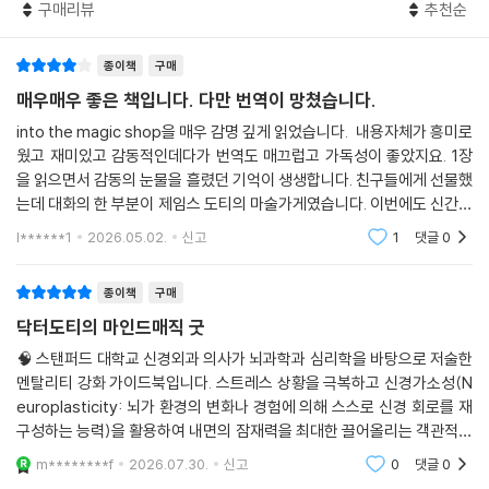
구매리뷰
추천순
으로 선택과 행동을 조정하기 시작한다. 의식과 잠재의식이 같은 방향을
바라볼 때, 우리의 인생은 서서히 그러나 분명히 달라질 것이다.
종이책
구매
“끌어당김의 법칙은 미신이나 환상이 아닌, 과학이다!”
매우매우 좋은 책입니다. 다만 번역이 망쳤습니다.
마음의 근력을 기르는 기적의 6주 설계
into the magic shop을 매우 감명 깊게 읽었습니다. 내용자체가 흥미로
웠고 재미있고 감동적인데다가 번역도 매끄럽고 가독성이 좋았지요. 1장
“끌어당김의 법칙을 주장하는 이들을 잘 믿지 않는다.
을 읽으면서 감동의 눈물을 흘렸던 기억이 생생합니다. 친구들에게 선물했
그러나 이 책은 다르다. 나는 실제로 사업에서 성과를 냈고, 재정적으로 훨
는데 대화의 한 부분이 제임스 도티의 마술가게였습니다. 이번에도 신간이
씬 여유로워졌다.”- 아마존 독자평
나와서 기대를 품고 사봤는데 기대하던 것 보다 더 좋았습니다. 내 행동의
l******1
2026.05.02.
신고
1
댓글
0
의미를 더 풍부하
제임스 도티는 6주간의 6단계 훈련법으로 ‘현실화’를 이루는 방법을 구체
종이책
구매
적으로 제시한다. 저자가 정리한 6단계를 찬찬히 따르다 보면 자연스레 마
닥터도티의 마인드매직 굿
음의 변화를 느끼게 될 것이다. 1단계, 망각하고 있던 자기주도성을 인지하
여 삶의 운전대를 잡을 것. 2단계, 성공, 꿈, 부와 같은 추상적인 표현이 아
🧠 스탠퍼드 대학교 신경외과 의사가 뇌과학과 심리학을 바탕으로 저술한
멘탈리티 강화 가이드북입니다. 스트레스 상황을 극복하고 신경가소성(N
닌 구체적인 소망을 정립할 것. 3단계, ‘할 수 없다’라는 말로 행동과 실천
europlasticity: 뇌가 환경의 변화나 경험에 의해 스스로 신경 회로를 재
을 방해하는 부정적인 목소리를 이겨낼 것. 4단계, 반복적인 훈련으로 잠
구성하는 능력)을 활용하여 내면의 잠재력을 최대한 끌어올리는 객관적이
재의식에 목표를 분명히 새길 것. 5단계, 나의 목표가 사회에 어떤 영향을
고 실증적인 마음챙김 기법을 심도 있게 서술하고 있습니다.
미치게 될지 가늠해 볼 것. 6단계, 내가 통제할 수 없는 영역을 인정하고 스
m********f
2026.07.30.
신고
0
댓글
0