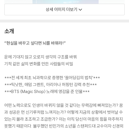
상세 이미지 더보기
소개
“현실을 바꾸고 싶다면 뇌를 바꿔라!”
운에 기대지 않고 오로지 생각의 구조를 바꿔
기적 같은 삶의 변화를 만든 사람들의 비밀
***전 세계 최초 뇌과학으로 증명한 ‘끌어당김의 법칙’***
***틱낫한, 애덤 그랜트, 아리아나 허핑턴 강력 추천***
***BTS 〈Magic Shop〉 노래에 영감을 준 인물***
어떤 노력으로도 인생이 바뀌지 않을 것 같다는 무력감에 빠져있는가? 꿈
과 성공은 먼 신기루처럼 느껴지는가? 어떻게 지금의 상황에서 벗어날 수
있는지 몰라 초조하고 조급한가? 이는 아직 당신이 마음의 힘을 마주하지
못했기 때문이다. 불우했던 빈민가의 소년을 스탠퍼드대 교수이자 신경외