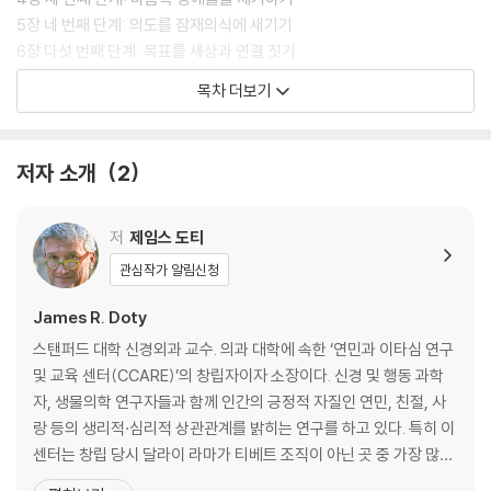
의 우주이며, 우리를 어려움에 빠뜨리는 것도, 우리를 구하는 것도 모두 우
5장 네 번째 단계: 의도를 잠재의식에 새기기
리 자신이다. 이것이 진정한 마법의 시작이다.
6장 다섯 번째 단계: 목표를 세상과 연결 짓기
뇌와 마음을 바꿔야 비로소 변화가 이루어진다.”
7장 여섯 번째 단계: 새로운 기회를 받아들이기
목차 더보기
마치며 집으로 돌아가는 길
현실을 바꾸는 기적의 6주 훈련법
저자 소개
2
현실화를 더 깊이 이해하기
감사의 글
저
제임스 도티
참고문헌
관심작가 알림신청
James R. Doty
스탠퍼드 대학 신경외과 교수. 의과 대학에 속한 ‘연민과 이타심 연구
및 교육 센터(CCARE)’의 창립자이자 소장이다. 신경 및 행동 과학
자, 생물의학 연구자들과 함께 인간의 긍정적 자질인 연민, 친절, 사
랑 등의 생리적·심리적 상관관계를 밝히는 연구를 하고 있다. 특히 이
센터는 창립 당시 달라이 라마가 티베트 조직이 아닌 곳 중 가장 많은
돈을 후원한 사실로도 유명하다. 또한 전 세계 여러 의료 시설에 기부