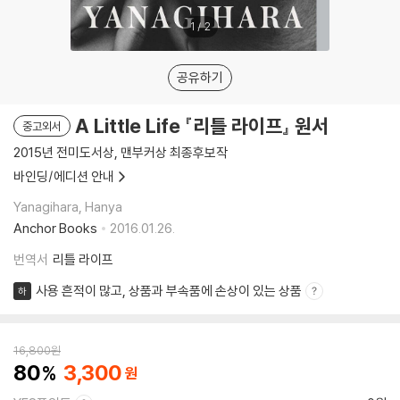
1
/
2
공유하기
A Little Life 『리틀 라이프』 원서
중고외서
2015년 전미도서상, 맨부커상 최종후보작
바인딩/에디션 안내
Yanagihara, Hanya
Anchor Books
2016.01.26.
번역서
리틀 라이프
사용 흔적이 많고, 상품과 부속품에 손상이 있는 상품
하
16,800
원
80
3,300