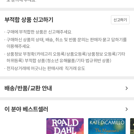
께 살고 있다. 윌렘은 백인이고 주드는 인종을 알 수 없는 외모, 말콤은 흑
인과 백인의 혼혈, JB는 아이티계 ‘정통 흑인’이다. 이들의 삶, 성격, 가정사
는 인종만큼이나 제각각으로 펼쳐진다.
부적합 상품 신고하기
신고하기
말콤은 종종 친구들의 결핍이 부럽다. 주드와 윌렘이 작은 것들에, 그에겐
구매에 부적합한 상품은 신고해주세요.
어렸을 때부터 당연했던 것들에 기뻐할 때 마다 나이가 들어도 날마다 새
구매하신 상품의 상태, 배송, 취소 및 반품 문의는 판매자 묻고 답하기를
로운 기쁨이 있다는 것은 얼마나 행복한 일일까 생각한다. 흑인 아버지의
이용해주세요.
인생은 거의 모든 행보에 ‘최초’라는 수식어가 붙었다. 훌륭한 부모님과 똑
상품정보 부정확(카테고리 오등록/상품오등록/상품정보 오등록/기타
똑한 사촌을 보면 주눅이 들곤 했다. 졸업 후 부유한 친구들과 함께 건축사
허위등록) 부적합 상품(청소년 유해물품/기타 법규위반 상품)
사무소를 차리지 않고 굳이 내키지 않은 취직을 한 것은 자신을 증명하기
전자상거래에 어긋나는 판매사례: 직거래 유도
위해서가 아니라 손님들이 있는 저녁자리에서 아버지가 ‘아들 놈이 내 도
움 없이 회사에 들어갔다’는 말 한마디가 듣고 싶어서였다.
배송/반품/교환 안내
윌렘은 브로드웨이 주변 식당에서 일하는 수많은 웨이터들처럼 훤칠한 배
우 지망생이다. 덴마크를 떠나 이민자로 살아온 그의 부모는 미국 중부에
이 분야 베스트셀러
자리를 잡은 무뚝뚝한 농부였다. 첫째 아이를 태어나자마자 잃고 둘째 아
이 마저 장애를 갖고 태어나자 셋째인 윌렘에게는 어떠한 애정도 기대도
주지 않았다. 자식에게 해야 할 기본적인 도리만 지켰던 부모와 달리 그는
다정다감한 성격으로 형을 사랑했고 떠나기 전까지 진심을 다해 보살폈다.