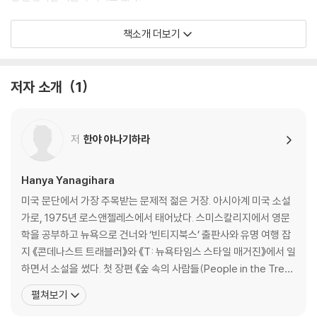
현대 소설로는 드물게 요약본과 해설서가 등장하고, 서평 사이트 ‘굿리
책소개 더보기
즈’에 4만 명이 넘는 독자들이 별점 4점 이상의 평점을 남기고 있으며, 영
화 [캐롤]의 배우 루니 마라가 추천 도서로 꼽는 등, 출간된 지 일 년이 넘
은 지금도 여전히 독자들의 가슴에 큰 반향을 일으키고 있다.
저자 소개
1
ONE OF THE BEST BOOKS OF THE YEAR
저
한야 야나기하라
"The New York Times" "The Washington Post" "The Wall Stree
t Journal" NPR "Vanity Fair" "Vogue " "Minneapolis Star Tribune"
Hanya Yanagihara
"St. Louis Post-Dispatch" "The Guardian" "O, The Oprah Magaz
ine " Slate "Newsday " Buzzfeed "The Economist " "Newsweek
미국 문단에서 가장 주목받는 문제적 젊은 거장. 아시아계 미국 소설
" "People " "Kansas City Star" Shelf Awareness "Time Out New
가로, 1975년 로스앤젤레스에서 태어났다. 스미스칼리지에서 영문
York" "Huffington Post" Book Riot Refinery29 "Bookpage " "Pu
학을 공부하고 뉴욕으로 건너와 ‘빈티지북스’ 출판사와 유명 여행 잡
blishers Weekly" "Kirkus"
지 《콘데나스트 트래블러》와 《T: 뉴욕타임스 스타일 매거진》에서 일
하면서 소설을 썼다. 첫 장편 《숲 속의 사람들(People in the Tree
WINNER OF THE KIRKUS PRIZE
s)》(2013)로 뛰어난 데뷔소설에 주어지는 ‘펜/로버트 W. 빙햄’ 상
펼쳐보기
A MAN BOOKER PRIZE FINALIST
최종후보에 올랐고, 2015년 두 번째 장편 《리틀 라이프(A Little Lif