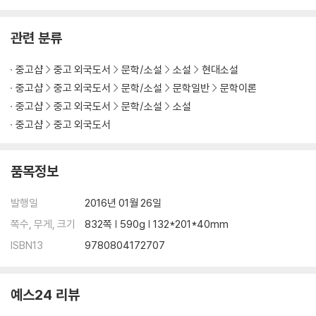
A NATIONAL BOOK AWARD FINALIST
e)》로 독자와 평단 모두에서 커다란 주목을 받았다. 1천 페이지가 넘
는 분량임에도
관련 분류
"A Little Life" follows four college classmates broke, adrift, an
d buoyed only by their friendship and ambition as they move t
중고샵
중고 외국도서
문학/소설
소설
현대소설
o New York in search of fame and fortune. While their relations
hips, which are tinged by addiction, success, and pride, deepe
중고샵
중고 외국도서
문학/소설
문학일반
문학이론
n over the decades, the men are held together by their devoti
중고샵
중고 외국도서
문학/소설
소설
on to the brilliant, enigmatic Jude, a man scarred by an unspea
중고샵
중고 외국도서
kable childhood trauma. A hymn to brotherly bonds and a mas
terful depiction of love in the twenty-first century, Hanya Yan
품목정보
agihara s stunning novel is about the families we are born into,
and those that we make for ourselves.
발행일
2016년 01월 26일
쪽수, 무게, 크기
832쪽 | 590g | 132*201*40mm
ISBN13
9780804172707
예스24 리뷰