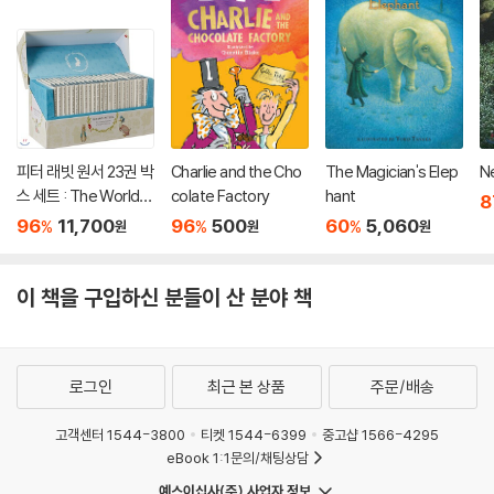
때로 그는 다정이 지나쳐 주변 사람에게 뒷통수를 맞고 중요한 배역을 뺏
겨도 그들이 잘 했기 때문이라고 진심으로 믿었다. 거친 엔터테인먼트 세
계에 발을 디뎠지만 야망 대신 성실함만 가진 그에게 꿈은 저 멀리 있는 것
만 같다.
아기 주드는 약국 앞 쓰레기통 속 아니면 그 옆에서 발견되었다. 수도원에
피터 래빗 원서 23권 박
Charlie and the Cho
The Magician's Elep
N
보내진 아기는 궁금증과 소유욕 같은 당연한 본능과 욕망을 가진 소년으로
스 세트 : The World o
colate Factory
hant
8
자랐고 형제들은 자신의 과거를 궁금해하는 주드에게 멸시를 던진다. 이해
f Peter Rabbit
96
11,700
96
500
60
5,060
%
%
%
와 설명 대신 엄격한 규율만 존재하는 폐쇄된 수도원에서 그의 사소한 욕
원
원
원
망이 죄에 이르도록 커지는 순간 형제들은 그에게 벌을 내리고 벌은 곧 학
대로 변한다. 소년 주드는 함부로 다뤄지고 성적으로 소모 당한 채 껍데기
이 책을 구입하신 분들이 산 분야 책
가 되어간다. 그를 구원해줄 것 같던 이 조차도 다른 형제들과 다르지 않다
는 것을 알게 된다.
어른 주드는 남몰래 팔뚝에 면도칼을 긋는 버릇이 있다. 과거의 일로 불구
로그인
최근 본 상품
주문/배송
의 다리를 갖게 된 자신을 견딜 수 없을 때 마다, 겨우 얻게 된 사랑하는 사
고객센터 1544-3800
티켓 1544-6399
중고샵 1566-4295
람들로부터 버림받을 것 같다고 느낄 때 마다 자해로 스스로를 확인한다.
eBook 1:1문의/채팅상담
가끔은 너무 깊게 상처를 내는 바람에 대학 시절 친구인 소아과 의사 앤디
의 도움을 받는다. 부모나 가족, 어린 시절 등 자신에 대해서는 아무런 이야
예스이십사(주) 사업자 정보