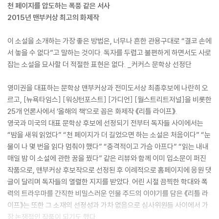
천 페이지를 압도하는 폭풍 같은 서사
2015년 맨부커상 최고의 화제작
이 소설을 소개하는 가장 좋은 방법은, 너무나 흔한 관용구대로 “결코 손에
서 놓을 수 없다”고 말하는 것이다. 독자를 두렵고 불편하게 하면서도 사로
잡는 소설을 묘사할 더 적절한 표현은 없다. _커커스 문학상 선정단
영미권을 대표하는 문학상 맨부커상과 전미도서상 최종후보에 나란히 오
르고, [뉴욕타임스] [워싱턴포스트] [가디언] [월스트리트저널]을 비롯한
25개 언론사에서 ‘올해의 책’으로 꼽은 화제작 《리틀 라이프》.
영국과 미국의 대표 문학상 후보에 선정되기 전부터 독자들 사이에서는
“밤을 새워 읽었다” “천 페이지가 더 길었으면 하는 소설은 처음이다” “눈
물이 나 몇 번을 읽다 멈춰야 했다” “충격적이고 가슴 아프다” “읽는 내내
매일 밤 이 소설에 관한 꿈을 꿨다” 같은 리뷰와 함께 이미 입소문이 퍼진
작품으로, 맨부커상 후보작으로 선정된 후 이례적으로 홈페이지에 응원 댓
글이 달리며 독자들의 열렬한 지지를 받았다. 어린 시절 끔찍한 학대와 폭
력의 트라우마를 간직한 비밀스러운 인물 주드의 이야기를 담은 《리틀 라
이프》는 또한 그 소재의 선정성과 가차 없음으로 심사위원들 사이에서 가
장 논쟁적인 작품이 되기도 했다.