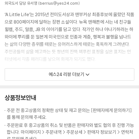
외국도서 담당 유서영 (berrius@yes24.com)
‘A Little Life’는 2015년 전미도서상과 맨부커상 최종후보에 올랐던 작품
으로 800페이지에 달하는 장편 소설이다. 뉴욕 맨해튼에 사는 네 친구들
윌렘, 주드, 말콤, JB 의 이야기를 담고 있다. 작가인 하냐 야나기하라는 하
와이에 뿌리를 둔 일본계 미국인으로 인종과 계층, 행복과 불행을 넘나드
는 삶의 다양한 층위를 때로는 유머러스하게 때로는 혹독하게 그려낸다.
주인공들의 삶을 예고하는 듯 청년의 잔뜩 찌푸린 표정을 실은 표지는 인
터넷에서 각종 패러디를 낳으며 화제가 되기도 했다.
스물 몇 살 그들은 별로다 하면서도 습관처럼 오게 되는 동네 식당에 모여
예스24 리뷰 더보기
있다. 말콤은 으레 자기가 먹을 수 있는 양보다 많이 시키고 항상 배가 고픈
윌렘과 주드는 말콤이 먹지 못한 음식을 슬금슬금 깨끗이 비운다. JB는 자
기 이야기를 하느라 시끄럽다. 윌렘과 주드는 맨해튼의 구석 골목에 가난
상품정보안내
한 학생 형편에 딱 맞는 집을 구한다. 풍족하게 자란 말콤과 JB가 보기엔
주문 전 중고상품의 정확한 상태 및 재고 문의는 [판매자에게 문의하기]
집이라고 부르기 뭣한 곳이었지만 살 사람들은 그럭저럭 살만하다고 생각
를 통해 문의해 주세요.
하는 것 같다.
주문완료 후 중고상품의 취소 및 반품은 판매자와 별도 협의 후 진행 가능
합니다. 마이페이지 > 주문내역 > 주문상세 > 판매자 정보보기 > 연락처
윌렘과 주드에게는 부모님이 없다. 말콤은 부모님, JB는 엄마, 할머니와 함
로 문의해 주세요.