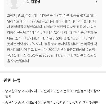
그림
김동성
그림책, 광고, 카툰, 애니메이션 등 다양한 작품 활동을 펼치고 있는
일러스트레이터. 1970년 부산에서 태어나 홍익대학교 미술대학에
서 동양화를 공부했습니다. 섬세하고 세련된 묘사로 정평이 나 있는
김동성 선생님은 『메아리』 『비나리 달이네 집』 『엄마 마중』 『책과 노
니는 집』 『나이팅게일』 『고향의 봄』 『오빠 생각』 『들꽃 아이』 『날지
못하는 반딧불이』 『노도새』 등을 통해 동서양을 넘나드는 독특한 작
품 세계를 보여 주고 있습니다. 2004년 백상출판문화상을 수상했
고, 《꽃에 미친 김 군》으로 2025년 대한민국 그림책상 특별 장관상
을 수상했습니다.
관련 분류
중고샵
중고 국내도서
어린이
어린이 문학
그림/동화책
창작
동화
중고샵
중고 국내도서
어린이
5-6학년
5-6학년 그림/동화책