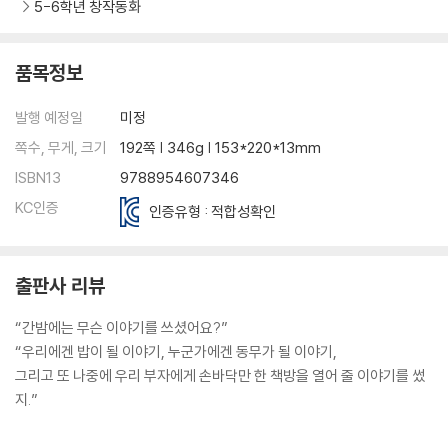
5-6학년 창작동화
품목정보
발행 예정일
미정
쪽수, 무게, 크기
192쪽 | 346g | 153*220*13mm
ISBN13
9788954607346
KC인증
인증유형 : 적합성확인
출판사 리뷰
“간밤에는 무슨 이야기를 쓰셨어요?”
“우리에겐 밥이 될 이야기, 누군가에겐 동무가 될 이야기,
그리고 또 나중에 우리 부자에게 손바닥만 한 책방을 열어 줄 이야기를 썼
지.”