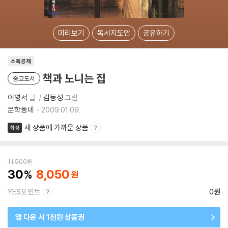
미리보기
독서지도안
공유하기
소득공제
책과 노니는 집
중고도서
이영서
글
김동성
그림
문학동네
2009.01.09.
새 상품에 가까운 상품
최상
11,500
원
30
8,050
YES포인트
0원
앱 다운 시 1천원 상품권