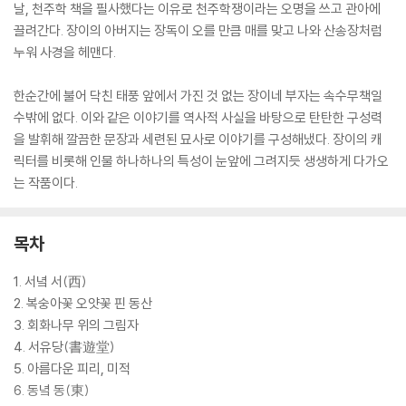
날, 천주학 책을 필사했다는 이유로 천주학쟁이라는 오명을 쓰고 관아에
끌려간다. 장이의 아버지는 장독이 오를 만큼 매를 맞고 나와 산송장처럼
누워 사경을 헤맨다.
한순간에 불어 닥친 태풍 앞에서 가진 것 없는 장이네 부자는 속수무책일
수밖에 없다. 이와 같은 이야기를 역사적 사실을 바탕으로 탄탄한 구성력
을 발휘해 깔끔한 문장과 세련된 묘사로 이야기를 구성해냈다. 장이의 캐
릭터를 비롯해 인물 하나하나의 특성이 눈앞에 그려지듯 생생하게 다가오
는 작품이다.
목차
1. 서녘 서(西)
2. 복숭아꽃 오얏꽃 핀 동산
3. 회화나무 위의 그림자
4. 서유당(書遊堂)
5. 아름다운 피리, 미적
6. 동녘 동(東)