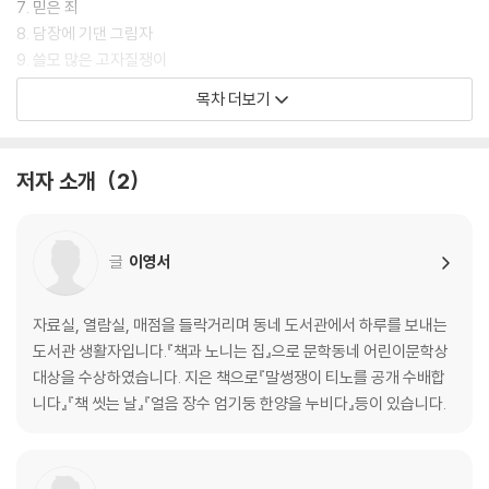
7. 믿은 죄
8. 담장에 기댄 그림자
9. 쓸모 많은 고자질쟁이
10. 필사쟁이, 장이
목차 더보기
11. 마음 시중
12. 봄밤의 이야기 연회
13. 해 기우는 서쪽 창
저자 소개
2
14. 낙심이
15. 책과 노니는 집
글
이영서
심사평 : 새로운 역사동화의 장을 열다
자료실, 열람실, 매점을 들락거리며 동네 도서관에서 하루를 보내는
도서관 생활자입니다.『책과 노니는 집』으로 문학동네 어린이문학상
대상을 수상하였습니다. 지은 책으로『말썽쟁이 티노를 공개 수배합
니다』『책 씻는 날』『얼음 장수 엄기둥 한양을 누비다』등이 있습니다.