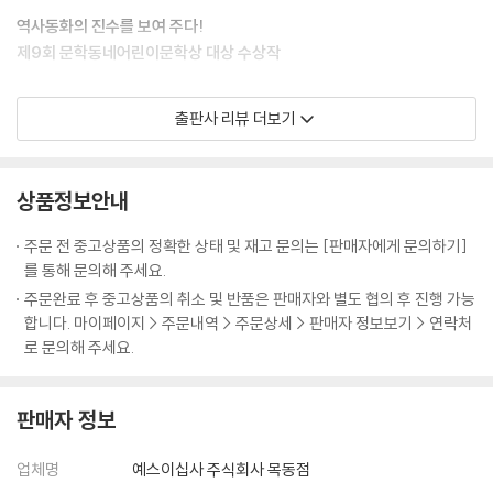
역사동화의 진수를 보여 주다!
제9회 문학동네어린이문학상 대상 수상작
『책과 노니는 집』은 “역사물의 교훈주의를 깨끗하게 뛰어넘어 본격적인
출판사 리뷰 더보기
역사동화의 장을 열고 있다.”는 평을 받으며 문학동네어린이문학상 대상
을 거머쥐었다. 조선 시대 천주교 탄압이라는 역사적 사건을 배경으로 한
이 작품은 필사쟁이의 삶을 통해 사회와 개인의 이데올로기, 지식계층과
상품정보안내
일반 백성들의 생활사 및 문제의식 등을 내밀하면서도 섬세하게 그려내고
있다.
주문 전 중고상품의 정확한 상태 및 재고 문의는 [판매자에게 문의하기]
보통 역사동화들은 어린이 독자를 위한 문학성 향상보다는 업적이 돋보이
를 통해 문의해 주세요.
는 주인공을 내세워 학습적 효과와 연결 지으려는 경우가 많다. 하지만 『책
주문완료 후 중고상품의 취소 및 반품은 판매자와 별도 협의 후 진행 가능
과 노니는 집』은 안일한 구성과 상투적인 이야기 전개를 벗어 던진 독창적
합니다. 마이페이지 > 주문내역 > 주문상세 > 판매자 정보보기 > 연락처
인 역사동화이다. 무엇보다 주인공 ‘문장’의 어린 시절을 통해 어린아이의
로 문의해 주세요.
시각을 끝까지 놓치지 않고 있는 점이 그렇다. 한 아이의 눈으로 혼란에 휩
싸인 시대상을 잔잔하지만 정밀하게 그리고 있다는 것은, 작가의 역사적
판매자 정보
안목과 작가적 내공이 만만치 않음을 의미한다.
고난과 역경 속에서도 밝고 건강하게 살아가는 주인공 장이를 보며, 오늘
업체명
예스이십사 주식회사 목동점
을 사는 어린이들이 보다 깊고 따듯한 마음으로 우리 사회와 역사에 눈을