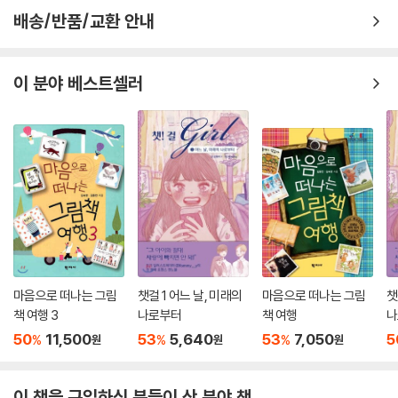
주인공 장이의 아버지는 필사쟁이로, 밤낮 가리지 않고 언문(한글) 이야기
배송/반품/교환 안내
책을 비롯해 수많은 한자 책을 베껴 쓰며 생활을 이어 나간다. 그런데 어느
날, 천주학 책을 필사했다는 이유로 천주학쟁이라는 오명을 쓰고 관아에
끌려간다. 천주학 책을 사간 사람들에 대한 신의를 끝까지 지키며 장이의
이 분야 베스트셀러
아버지는 장독이 오를 만큼 매를 맞고 나와 산송장처럼 누워 사경을 헤맨
다. 이처럼 아버지와 장이에게 ‘필사’라는 일은 꿈과 시련을 동시에 안겨 주
는 것이다. 손이 펴지지 않을 정도로 밤새 필사를 하며 꿈을 잃지 않았던 아
버지. 한순간에 불어 닥친 태풍 앞에서 가진 것 없는 장이네 부자는 속수무
책일 수밖에 없다.
책방 심부름꾼 장이, 세상 밖에 발을 내딛다
장이는 책방 주인 최 서쾌의 말에 따라 책방 심부름꾼 생활을 시작한다. 새
로 들어온 이야기책을 정리하고, 주문 받은 책들을 배달하며 장이는 바쁜
마음으로 떠나는 그림
챗걸 1 어느 날, 미래의
마음으로 떠나는 그림
챗
나날을 보낸다. 외롭고 고된 생활 속에서도 늘 호기심 가득한 눈으로 세상
책 여행 3
나로부터
책 여행
나
을 보며 영특하고 의젓하게 성장해 나간다.
50
11,500
53
5,640
53
7,050
5
%
%
%
원
원
원
장이는 최 서쾌의 심부름으로 홍 교리를 찾아가게 된다. 홍 교리는 조선에
서 알아주는 수재로 일찍이 높은 벼슬을 받은, 장이 같은 사람이 쉽게 만날
이 책을 구입하신 분들이 산 분야 책
수 없는 대단한 사람인 것이다. 홍 교리의 서고를 찾아 사랑으로 간 장이는