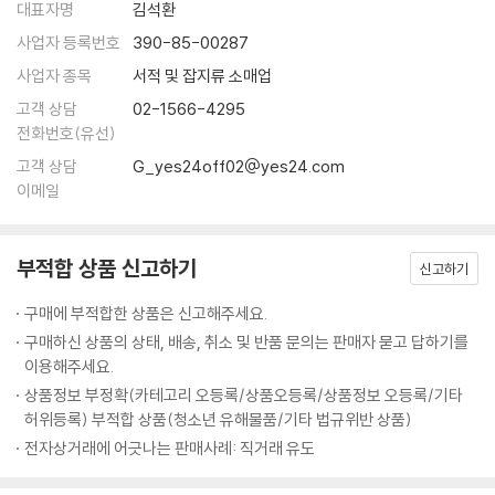
돌릴 수 있을 것으로 기대된다.
대표자명
김석환
사업자 등록번호
390-85-00287
대개 문제적인 역사 시기를 다룰 때 작가는 그 시대 문제를 더 전면으로 드
사업자 종목
서적 및 잡지류 소매업
러내고 싶은 유혹에 끊임없이 시달리기 마련이고 일정 정도는 그 유혹에
고객 상담
02-1566-4295
넘어가기도 한다. 그러나 이 작품의 작가는 그러한 유혹에서 냉정하게 느
전화번호(유선)
껴질 정도로 벗어나 있다. 장이라는 어린아이가 보고 이해할 수 있는 범위
고객 상담
G_yes24off02@yes24.com
에서 정확하게 그 시대 삶을 그리고 있다. 상당한 문학적 훈련의 결과라 여
이메일
겨졌다._심사평 중에서
부적합 상품 신고하기
신고하기
천주교 탄압, 그리고 필사쟁이의 굴곡 많은 삶
조선 시대에 중요한 사건 가운데 하나가 서학(천주학) 금단이다. 서학은
구매에 부적합한 상품은 신고해주세요.
명나라에서 들여온 『천주실의』라는 책이 전파되면서 나중에는 신앙으로
구매하신 상품의 상태, 배송, 취소 및 반품 문의는 판매자 묻고 답하기를
까지 받아들여졌으며 상민, 부녀자, 기생, 양반 등 신분에 상관없이 퍼져
이용해주세요.
나갔다. 서학에서는 세상 모든 사람의 평등을 주장하고 제사 의식 등을 금
상품정보 부정확(카테고리 오등록/상품오등록/상품정보 오등록/기타
지하며 기존 성리학 중심의 사회를 부정했다. 이때 나라에서는 서학, 천주
허위등록) 부적합 상품(청소년 유해물품/기타 법규위반 상품)
교를 쫓는 건 기존 질서를 무너뜨리고 잘못된 문화를 전파하는 거라 여겨
전자상거래에 어긋나는 판매사례: 직거래 유도
가혹한 탄압을 일삼게 되었다.
『책과 노니는 집』은 이러한 시대적 상황을 중심으로 이야기가 전개된다.