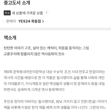
중고도서 소개
새 상품에 가까운 상품
최상
판매자 :
YES24 목동점
책소개
탄탄한 이야기 구조, 살아 있는 캐릭터, 마음을 움직이는 그림
교훈주의에 함몰되지 않은 역사동화의 진수
제9회 문학동네어린이문학상 대상 수상작. 조선 시대 천주교 탄압이라는
역사적 사건을 배경으로 한 이 작품은 필사쟁이의 삶을 통해 사회와 개인
의 이데올로기, 지식계층과 일반 백성들의 생활사 및 문제의식 등을 내밀
하면서도 섬세하게 그려낸 역사 동화책이다.
주인공 장이의 아버지는 필사쟁이로, 밤낮 가리지 않고 언문(한글) 이야기
책을 비롯해 수많은 한자 책을 베껴 쓰며 생활을 이어 나간다. 그런데 어느