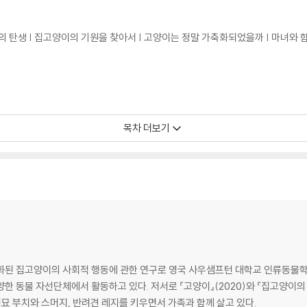
의 탄생 | 집고양이의 기원을 찾아서 | 고양이는 정말 가축화되었을까 | 마녀와 
새는 집사의 숙명 | 고양이가 소파를 긁는 진짜 이유 | 집사의 후각도 그렇게 나
목차 더보기
| 고양이에게 말 거는 법 | 집사를 매료하는 목소리 | 아직 할 말이 남았다옹
기원 | 머리부터 꼬리까지, 온몸으로 말해요 | 꼬리가 보내는 의외의 메시지들
화된 집고양이의 사회적 행동에 관한 연구로 영국 사우샘프턴 대학교 인류동물학
동물 자선단체에서 활동하고 있다. 저서로 『고양이』(2020)와 『집고양이의 행동The 
 반려묘 부치와 스머지, 반려견 레지를 키우면서 가족과 함께 살고 있다.