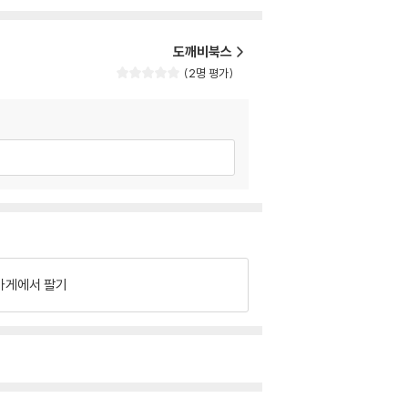
도깨비북스
2명 평가
가게에서 팔기