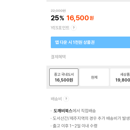
22,000
원
25
16,500
YES포인트
앱 다운 시 1천원 상품권
결제혜택
중고 국내도서
새상품
원제
16,500
원
19,80
배송비
도깨비북스
에서 직접배송
도서산간/제주지역의 경우 추가 배송비가 발생
출고 이후 1~2일 이내 수령