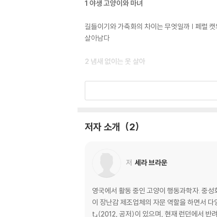
1 야생 고양이와 마녀
길들이기와 가축화의 차이는 무엇일까 | 페럴 캣
살아남다
2 냄새 없이는 못 살아
고양이의 아주 독특한 후각 세계 | 끔찍한 오줌 냄
3 고양이는 오늘도 말한다
저자 소개
2
고양이가 야옹거리는 이유 | 무슨 말을 하는 걸까 
4 수다스러운 꼬리와 표정이 풍부한 귀
저
세라 브라운
꼬리가 말하는 것들 | 꼬리를 치켜세우는 행동의 
영국에서 활동 중인 고양이 행동과학자. 중성
5 스킨십의 마법
이 장난감 제조업체의 자문 역할을 하면서 다양한 
t』(2012, 공저)이 있으며, 현재 런던에서