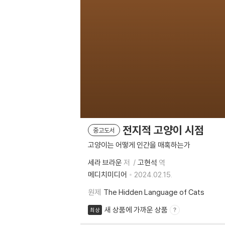
전지적 고양이 시점
중고도서
고양이는 어떻게 인간을 매혹하는가
세라 브라운
저
고현석
역
메디치미디어
2024.02.15.
원제
The Hidden Language of Cats
새 상품에 가까운 상품
최상