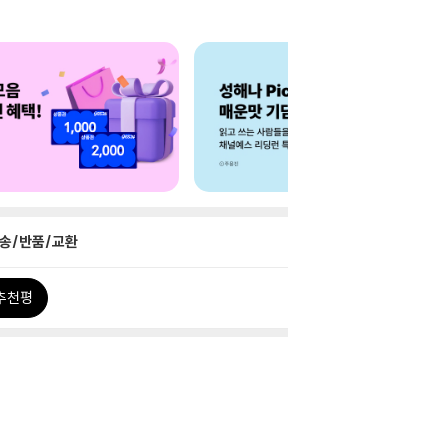
송/반품/교환
추천평