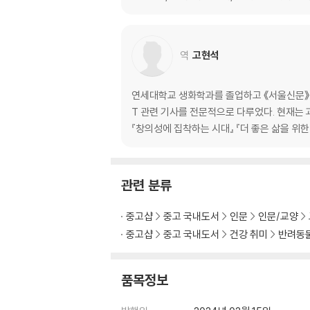
고양이의 알로그루밍이 가진 반전 | 알로러빙으로
6 눈으로 나누는 대화
역
고현석
눈을 통해 배워요 | 고양이와 까꿍 놀이 | 절대 
눈을 깜빡이면
연세대학교 생화학과를 졸업하고 《서울신문》 과
T 관련 기사를 전문적으로 다루었다. 현재는 
7 고양이의 성격을 파헤치다
『창의성에 집착하는 시대』 『더 좋은 삶을 위한
동물도 성격이 있을까 | 고양이의 다섯 가지 성격 
라 달라지는 성격
관련 분류
8 함께라서 더 즐거운
중고샵
중고 국내도서
인문
인문/교양
중고샵
중고 국내도서
건강 취미
반려동
낯선 고양이와 친해지는 법 | 우리가 고양이를 키
집사의 표정을 보고 감정 알아맞히기
품목정보
에필로그: 그 어느 동물보다 뛰어난 고양이의 
감사의 말