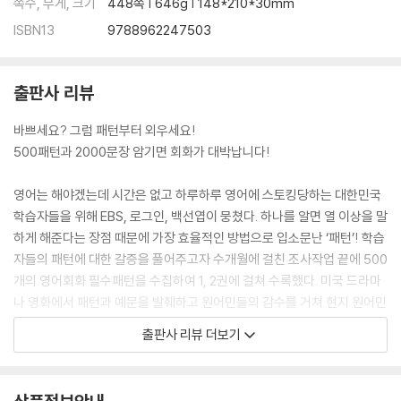
쪽수, 무게, 크기
448쪽 | 646g | 148*210*30mm
027 There's nothing... ~한 건 아무것도 없어
028 There's no one... ~는 아무도 없어
ISBN13
9788962247503
029 There's no time to... ~할 시간이 없어
030 There's no need to... ~할 필요 없어
출판사 리뷰
Day 08. 있는지 묻기
031 Is there...? ~가 있어?
바쁘세요? 그럼 패턴부터 외우세요!
032 Is there any...? ~가 좀 있니?
500패턴과 2000문장 암기면 회화가 대박납니다!
033 Is there anything...? ~한 게 있나요?
034 Is there anyone who...? ~하는 사람 있어?
영어는 해야겠는데 시간은 없고 하루하루 영어에 스토킹당하는 대한민국
035 Are there many...? ~가 많나요?
학습자들을 위해 EBS, 로그인, 백선엽이 뭉쳤다. 하나를 알면 열 이상을 말
Day 09. 방법이 있는지 묻고 답하기
하게 해준다는 장점 때문에 가장 효율적인 방법으로 입소문난 ‘패턴’! 학습
036 Is there any way...? ~할 방법이 없을까요?
자들의 패턴에 대한 갈증을 풀어주고자 수개월에 걸친 조사작업 끝에 500
037 There's no way... ~하는 건 불가능해
개의 영어회화 필수패턴을 수집하여 1, 2권에 걸쳐 수록했다. 미국 드라마
038 There's no way I can... 내가 ~하는 건 불가능해
나 영화에서 패턴과 예문을 발췌하고 원어민들의 감수를 거쳐 현지 원어민
039 There's a 비교급 way to... 더 ~하는 방법이 있어
들이 자주 사용하는, 암기할 가치가 높은 패턴과 예문만을 담았다.
040 What's the best way to...? ~하기에 가장 좋은 방법이 뭐예요?
출판사 리뷰 더보기
‘칭찬할 때 쓰는 패턴’, ‘변명할 때 쓰는 패턴’ 등과 같이 패턴을 100개 기능
3rd Week_원하는 것 말하기 / 제안하기
별로 5개씩 그룹지어서, 학습자들이 패턴을 쉽게 익히고 활용할 수 있게
Day 11 원하는 것 말하기