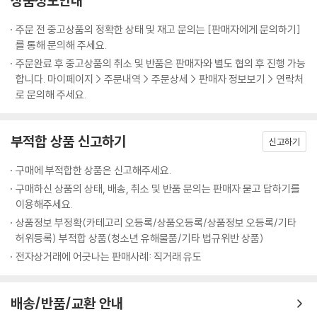
상품정보안내
한 것이 특징이다. MP3에는 모든 예문이 〈우리말 1회 - 영어 2회〉로 녹음
041 I want to... ~하고 싶어
되어 있어, MP3만 들으면서도 표현을 암기할 수 있고, 우리말을 듣고 즉
042 I just wanted to... 난 단지 ~하고 싶었어
주문 전 중고상품의 정확한 상태 및 재고 문의는 [판매자에게 문의하기]
각적으로 영어로 말해보는 연습을 통해 회화실력을 크게 향상시킬 수 있
043 I don't want to... ~하고 싶지 않아
를 통해 문의해 주세요.
다.
044 I'd like to... ~하고 싶어요
주문완료 후 중고상품의 취소 및 반품은 판매자와 별도 협의 후 진행 가능
045 I'm dying to.. 난 정말 ~하고 싶어
합니다. 마이페이지 > 주문내역 > 주문상세 > 판매자 정보보기 > 연락처
이 책을 교재로 한 EBSlang(www.ebslang.co.kr) 동영상강좌 《2000
로 문의해 주세요.
Day 12 원하는 것 묻기
문장 STalking 암기코스》를 함께 들으면, 강의.전화영어.패턴송 등으로
046 Do you want to...? ~할래?
더욱 즐겁고 확실하게 학습할 수 있다.
047 Don't you wanna...? ~하지 않을래?
부적합 상품 신고하기
신고하기
048 What do you want to...? 뭘 ~하고 싶어?
★ EBS.로그인.백선엽이 뭉쳤다!
049 Why do you want to...? 왜 ~하고 싶니?
구매에 부적합한 상품은 신고해주세요.
EBS 연구진과 어학전문출판사인 로그인, 패턴의 대가 백선엽이 합동으로
050 When do you want to...? 언제 ~하고 싶어?
구매하신 상품의 상태, 배송, 취소 및 반품 문의는 판매자 묻고 답하기를
기획하여, 영어회화 학습의 효율을 극대화한 패턴교재를 개발했다.
Day 13 제안하기 ①
이용해주세요.
051 How about...? ~ 어때?
상품정보 부정확(카테고리 오등록/상품오등록/상품정보 오등록/기타
★ 영어회화패턴이 무려 500개!
052 What about...? ~ 어때?
허위등록) 부적합 상품(청소년 유해물품/기타 법규위반 상품)
기존 패턴 교재들이 패턴을 100~200여개를 다룬 데 그쳤다면, 이 책은
053 Let's... ~하자
전자상거래에 어긋나는 판매사례: 직거래 유도
패턴에 대한 학습자들의 갈증을 풀어주고자 심혈을 기울인 조사작업 끝에
054 Let's not... ~하지 말자
500개의 패턴을 수집하여 2권에 걸쳐 수록했다.
055 We'd better... ~하는 게 좋겠어
Day 14 제안하기 ②
배송/반품/교환 안내
★ 하루 6쪽씩 5개월만 투자해라!
056 Why don't you...? ~하지 그래?