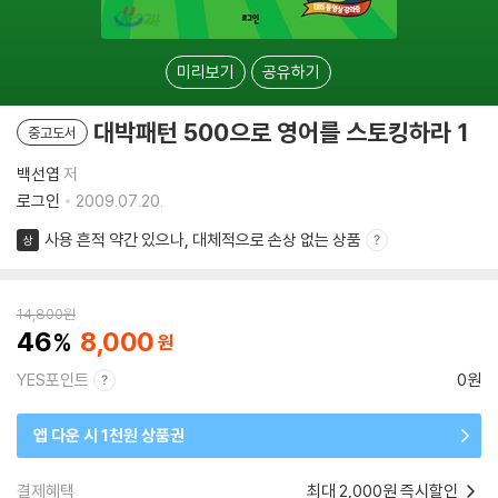
미리보기
공유하기
대박패턴 500으로 영어를 스토킹하라 1
중고도서
백선엽
저
로그인
2009.07.20.
사용 흔적 약간 있으나, 대체적으로 손상 없는 상품
상
14,800
원
46
8,000
YES포인트
0원
앱 다운 시 1천원 상품권
결제혜택
최대 2,000원 즉시할인