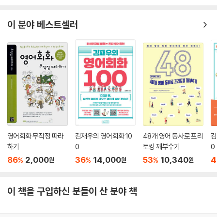
이 시리즈는 하루에 5개 패턴씩, 5개월 동안 500개 패턴을 학습하도록 구
057 Why don't we...? ~하는 게 어때요?
성되어 있다. 하루 학습분량이 정해져 학습을 계획하고 실천하기가 쉽다.
058 Maybe we should... 우리 ~해야 할지도 몰라
이 분야 베스트셀러
059 I suggest we... 우리 ~하자
★ 사과.칭찬.제안 등 기능별로 묶었다!
060 May I suggest...? 제가 ~를 제안해도 될까요?
‘칭찬할 때 쓰는 패턴’, ‘변명할 때 쓰는 패턴’과 같이 패턴을 기능별로 5개
씩 그룹지어서, 학습자들이 패턴의 어감을 제대로 익히고 쉽게 활용할 수
4th Week_감정 표현하기
있게 했다. 타 도서들이 패턴을 형태별이나 수준별로만 제시했던 것에 그
Day 16 감정·상태 표현하기
쳤다면, 이 책은 특정 기능을 갖고 있는 패턴을 함께 학습할 수 있다는 것이
061 I'm kind of... 난 좀 ~해
큰 장점이다.
062 I'm really... 난 정말 ~해
063 I'm absolutely... 난 완전히 ~해
★ 실용패턴과 실용예문만 담았다!
064 It's a little... 그건 좀 ~해
영어회화 무작정 따라
김재우의 영어회화 10
48개 영어 동사로 프리
김
서점에는 아직도 잘 쓰지도 않는 패턴, 평생 가야 한번 쓸까말까한 예문들
065 This is totally... 이건 완전히 ~야
하기
0
토킹 깨부수기
0
이 버젓이 실려있는 영어책이 넘쳐난다. 이 책은 미국 드라마와 영화에서
Day 17 기쁨 표현하기
86
2,000
36
14,000
53
10,340
4
패턴을 발췌하고 원어민들의 감수를 거쳐 생생한 패턴과 예문만을 수록하
%
%
%
원
원
원
066 I'm happy with... ~에 만족해
여 실용성을 최대한 높였다.
067 I'm so glad... ~해서 정말 기뻐
068 It's nice to... ~해서 잘됐어
이 책을 구입하신 분들이 산 분야 책
★ 듣기만 해도 외워지는 MP3라고?
069 I'd be happy to... 기꺼이 ~할게
이 책에 수록된 모든 표현이 〈우리말 1회 - 영어 2회〉의 순서로 녹음되어
070 I'm willing to... ~할 용의가 있어