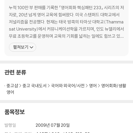
014 I don't know what... 무엇을 ~할지 모르겠어
누적 100만 부 판매를 기록한 『영어회화 핵심패턴 233』 시리즈의 저
015 I don't know anything about... ~에 대해서는 전혀 몰라
자로, 20년 넘게 영어 교육에 힘써왔다. 미국 스탠퍼드 대학교에서
Day 04 아는지 묻기
저널리즘을 전공했다. 현재는 태국 방콕의 타마삿 대학교(Thamma
016 Do you know...? ~를 아니?
sat University)에서 커뮤니케이션학을 가르치며, 인도 뉴델리에서
017 Do you know what...? ~가 뭔지 아니?
무료 초등학교를 운영하며 교육의 기회를 넓히는 일에도 힘쓰고 있
018 Do you know why...? 왜 ~하는지 알아?
다. 언어를 학습할 과제가 아니라 사람의 생각과 삶을 이끄는 도구라
펼쳐보기
019 Do you know when...? 언제 ~하는지 알아?
믿는다. 오랜 시간 좋은 문장을 읽고 가르쳐온 경험을 바탕으로, 시대
020 Do you know if...? ~인지 아닌지 아니?
를 이끄는 현대 리더들의 문장을 엄선해 『DAILY WRITING(데일리
라이팅)』에 담았다. 최근 저서
2nd Week_‘있다?없다’ 묻고 답하기
관련 분류
Day 06 ‘있다’ 표현하기
021 There's... ~가 있어
중고샵
중고 국내도서
국어와 외국어/사전
영어
영어회화/생활
022 There are so many... ~가 무척 많아
영어
023 There has been... 계속 ~가 있었어
024 There will be... ~가 있을 거야
품목정보
025 There must be... 분명 ~가 있을 거야
Day 07 ‘없다’ 표현하기
발행일
2009년 07월 20일
026 There's no... ~가 없어