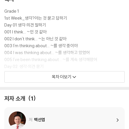
Grade 1
1st Week_생각?아는 것 묻고 답하기
Day 01 생각·의견 말하기
001 I think... ~인 것 같아
002 I don't think... ~는 아닌 것 같아
003 I'm thinking about... ~를 생각 중이야
004 I was thinking about... ~를 생각하고 있었어
005 I've been thinking about... ~를 계속 생각해왔어
Day 02. 생각·의견 묻기
006 Do you think...? ~라고 생각하니?
목차 더보기
007 Don't you think...? ~인 것 같지 않아?
008 What do you think of...? ~에 대해 어떻게 생각해?
009 What do you think about...? ~에 대해 어떻게 생각해?
저자 소개
1
010 How do you like...? ~는 어때?
Day 03 아는 것 말하기
011 I know... ~를 알아
저
백선엽
012 I've known... 전부터 ~를 알고 있었어
013 I don't know if... ~인지 아닌지 모르겠어