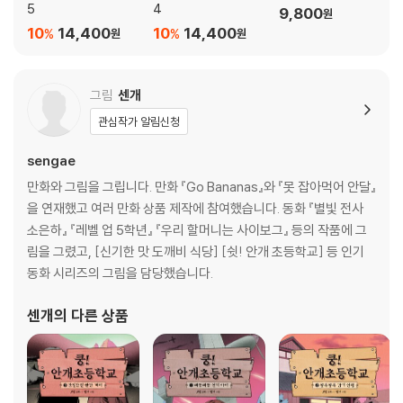
5
4
9,800
원
10
14,400
10
14,400
%
%
원
원
그림
센개
관심작가 알림신청
sengae
만화와 그림을 그립니다. 만화 『Go Bananas』와 『못 잡아먹어 안달』
을 연재했고 여러 만화 상품 제작에 참여했습니다. 동화 『별빛 전사
소은하』 『레벨 업 5학년』 『우리 할머니는 사이보그』 등의 작품에 그
림을 그렸고, [신기한 맛 도깨비 식당] [쉿! 안개 초등학교] 등 인기
동화 시리즈의 그림을 담당했습니다.
센개
의 다른 상품