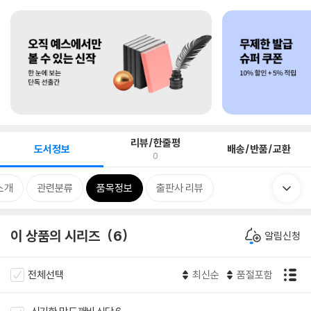
리뷰/한줄평
도서정보
배송/반품/교환
0
소개
관련분류
품목정보
출판사 리뷰
이 상품의 시리즈
6
알림신청
전체선택
최신순
품절포함