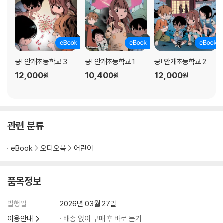
쿵! 안개초등학교 3
쿵! 안개초등학교 1
쿵! 안개초등학교 2
12,000
10,400
12,000
원
원
원
관련 분류
eBook
오디오북
어린이
품목정보
발행일
2026년 03월 27일
이용안내
배송 없이 구매 후 바로 듣기