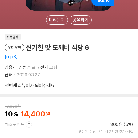
미리듣기
공유하기
소득공제
신기한 맛 도깨비 식당 6
오디오북
mp3
김용세
김병섭
글
센개
그림
꿈터
2026.03.27.
첫번째 리뷰어가 되어주세요
16,000
원
10
14,400
YES포인트
800원 (5%)
5만원 이상 구매 시 2천원 추가 적립