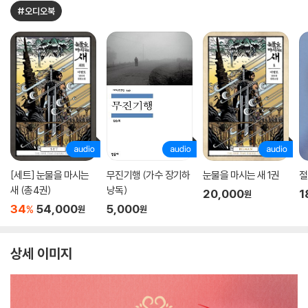
#오디오북
[세트] 눈물을 마시는
무진기행 (가수 장기하
눈물을 마시는 새 1권
절
새 (총4권)
낭독)
20,000
1
원
34
54,000
5,000
%
원
원
상세 이미지