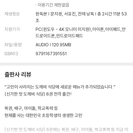
이용기간 제한없음
재생정보
완독본 | 문자경, 서유진, 전애 낭독 | 총 2시간 11분 53
초
지원기기
PC(윈도우 - 4K 모니터 미지원),아이폰,아이패드,안
드로이드폰,안드로이드패드
파일/용량
AUDIO | 120.95MB
ISBN13
9791167391551
출판사 리뷰
“고민이 사라지는 도깨비 식당에 새로운 메뉴가 추가되었습니다.”
[신기한 맛 도깨비 식당] 6권 전격 출간!
복권, 배구, 아이돌, 학교폭력 등
현재를 사는 대한민국 초등학생의 생생한 고민
[신기한 맛 도깨비 식당] 6권에는 복권, 배구, 아이돌, 학교폭력 등 지금 이