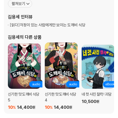
『신기한 맛 도깨비 식당』 시리즈, 『어린이 수사대 넘버스』 시리즈,
펼쳐보기
『경태의 병아리』, 『12개의 황금쇠』, 『수학빵』, 『갈릴레오 아저씨네 비
밀 천문대』, 『브레인 서바이벌 미로 탈출』, 『교실에서 빛나는 나』, 『수
김용세
인터뷰
학 소년, 보물을 찾아라!』 등이 있
[읽다]
걱정이 있는 사람에게만 보이는 도깨비 식당
김용세
의 다른 상품
신기한 맛 도깨비 식당
신기한 맛 도깨비 식당
네 컷 사진 찰칵! 괴담
5
4
10,500
원
10
14,400
10
14,400
%
%
원
원