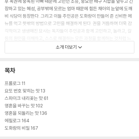
후 복권에 중독된 아빠 때문에 고민인 소유, 중요한 배구 시합을 앞두고 긴
장하고 있는 혜성, 공부밖에 모르는 엄마 때문에 힘든 채아의 눈앞에 도깨
비 식당이 등장한다. 그리고 이들 주인공은 도화랑이 만들어 준 신비한 메
뉴를 먹고 뜻밖의 방법으로 고민을 해결하게 된다. 권을 거듭하며 더욱 감
각적이고 생생해진 묘사는 독자들이 주인공과 함께 고민하고, 놀라고, 갈
등의 원인을 이해하고, 스스로 해결하는 모든 과정을 함께하는 것처럼 느
끼게 해 준다. 또한 책 뒤에 ‘외전’처럼 만화 형식으로 조금씩 연재되는 ‘도
소개 더보기
화랑의 비밀’ 편은 어린이들의 궁금증을 자아내면서 상상력을 발휘하게 해
줄 것이다.
목차
프롤로그 11
요또 번호 맞히는 맛 13
스파이크 내리꽂는 맛 61
영혼을 바꾸는 맛 102
영혼을 되돌리는 맛 136
에필로그 164
도화랑의 비밀 167