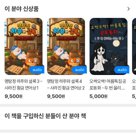
을 사라지게 한다. 도화랑이 요리를 하는 도중 미실이 비녀를 만지며 수상
이 분야 신상품
한 가루를 넣으려고 하는 것을 목격한 왕자는 기지를 발휘해 미실을 가로
막는데…. 과연 사륜 왕자와 도화랑의 앞날은 어떻게 될 것인지, 두 사람은
어떤 인연으로 엮인 것인지 손에 땀을 쥐게 하는 긴박감을 선사한다. 이 책
의 또 다른 재미인 [도화랑의 비밀]은 다음 권에서도 계속 이어진다.
명탐정 하푸와 셜록 3 -
명탐정 하푸와 셜록 4
오싹오싹! 여름특집 공
오
사라진 황금 연어상 1
- 사라진 황금 연어상 2
포동화 - 두 번 울리는
포
쉬는 종
9,500
9,500
5,000
5
원
원
원
이 책을 구입하신 분들이 산 분야 책