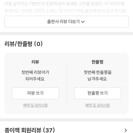
곳을 살아가는 대한민국 초등학생의 생생한 고민을 담았다. 이 시리즈에
등장하는 이러한 고민의 소재는 ‘내 이야기’처럼 몰입해 읽게 되고 독자들
이 다음 권을 기다리게 되는 커다란 이유 중에 하나다. 이와 관련해 저자는
출판사 리뷰 더보기
어른들의 머릿속에서 상상하거나 언론에 보도되는 이슈가 아니라, 실제 초
등학생들의 사연을 받아 집필하고 있다고 귀띔했다.
리뷰/한줄평
0
마라탕, 탕수육, 치킨 등
초등학생 최고 인기 음식이 도깨비 식당 메뉴로 등장
리뷰
한줄평
도화랑이 이번 권에서 선보이는 요리는 탕수육, 마라탕, 치킨이다. 요즘 초
첫번째 리뷰어가
첫번째 한줄평을
등학생에게 최고 인기 있는 메뉴다. 어린이들이 좋아하는 이 메뉴들은 푸
되어주세요.
남겨주세요.
른 바다에서 건져 올린 무시무시한 아귀, 황금 비녀에서 떨어지는 신비한
황금 가루 등 환상적인 재료와 소스를 만나 세상에 하나뿐인 특별한 맞춤
리뷰 쓰기
한줄평 쓰기
요리로 탄생한다. 특히 오감과 상상력을 자극하는 요리 과정, 군침이 절로
넘어가게 하는 요리에 대한 생생한 묘사는 이 책의 즐거움 중 하나다.
혜택 및 유의사항
혜택 및 유의사항
도화랑의 요리로 위로받고 한 뼘씩 자라는 아이들
종이책 회원리뷰
37
도화랑의 요리는 마법의 힘으로 주인공들의 고민을 해결해 주는 데 그치지