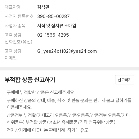
· 거듭 흔들어 무너뜨려라 - 오자서의 복수
송에 있다. 장거리 운송은 필연적으로 백성을 가난하게 만든다. 군대가 지
많은 이들이 손자를 승리의 기술자로 오해한다. 그러나 그는 싸움마다 이
대표자명
김석환
· 적이 판 함정을 발판으로 삼아라 - 정국의 진나라 수로 건설
나가는 지역에서는 물가가 폭등하고, 물가가 폭등하면 백성의 재물이 고갈
기는 것을 최고라 하지 않았다. 손자가 강조한 것은 백 번 싸워도 위태롭지
사업자 등록번호
390-85-00287
· 리더의 지혜는 경청에서 나온다 - 두 사람의 항명, 서로 다른 처벌
되며, 재물이 고갈되면 세금과 노역이 가중된다. … 전쟁에서 귀중함은 신
않은 ‘백전불태’였다. 손자는 승리를 갈망하지 않았다. 그는 “이겨놓고 싸
사업자 종목
서적 및 잡지류 소매업
속한 승리에 있으며 결코 오래 끄는 데 있지 않다. 진정으로 용병의 도를 터
워라”라고 냉정하게 말했다. 싸움에 뛰어들고 나서 이기려는 것은 도박이
요행을 바라지 말고 역량을 쌓아라
득하고 그 이익을 통찰하는 장수야말로, 백성의 생사 운명을 결정하고 국
고객 상담
02-1566-4295
지만, 미리 승리의 조건을 만들어 놓고 싸우는 것은 전략이다. 오늘날의 경
· 과신은 스스로를 망친다 - 천하영웅 항우의 몰락
가 안위와 존망을 주재하는 존재다.
전화번호(유선)
쟁 사회에서 이 가르침은 더욱 무겁게 다가온다. 성급한 성공은 쉽게 무너
--- p.57-65 「제2편│작전」 중에서
고객 상담
G_yes24off02@yes24.com
지고, 단기 실적만 추구하는 기업은 지속되지 않는다. 오히려 불필요한 싸
제9편│행군 行軍 적의 움직임에 답이 있다
이메일
움을 피하고, 싸우지 않고 이기는 자가 진정한 승자다. 『손자병법』은 단순
무릇 용병의 규율은 물의 흐름과도 같다. 물이 높은 곳을 피해 낮은 곳으로
한 전쟁서가 아니라, 삶을 버티는 철학이다.
좋은 자리를 차지하는 자가 승리를 차지한다
흘러가듯, 용병의 규율은 적의 견실한 실(實)을 피해 취약한 허(虛)를 공
· 적이 대응하지 못할 판을 짜라 - 강 한가운데서 패한 조구
략하는 데 있다. 물은 지세에 근거하여 흘러가고, 용병은 상이한 적정에 근
부적합 상품 신고하기
신고하기
백 번 싸워도 위태롭지 않은 ‘불태’ 전략
거하여 각기 다른 승리의 책략을 구사한다. 용병은 변하지 않는 상세(常
97가지 스토리텔링으로 되살리다
구매에 부적합한 상품은 신고해주세요.
적의 동태를 파악하는 방법
勢)가 없고, 물은 변하지 않는 상형(常形)이 없다. 적정의 변화에 근거하
· 적의 의도를 역이용하라 - 한신이 패전한 척 후퇴한 이유
구매하신 상품의 상태, 배송, 취소 및 반품 문의는 판매자 묻고 답하기를
여 능히 승리를 거두는 것을 곧 신과 같은 용병이라고 한다.
『손자병법』의 핵심은 바로 이 지점에 있다. 손자는 단순히 “어떻게 이길 것
이용해주세요.
--- p.167-168 「제6편│허실」 중에서
인가”가 아니라 “어떻게 순간의 성취가 아닌, 오래 지속되는 기반을 마련
승리하는 군대를 다스리는 법
상품정보 부정확(카테고리 오등록/상품오등록/상품정보 오등록/기타
할 것인가”를 묻는다.
허위등록) 부적합 상품(청소년 유해물품/기타 법규위반 상품)
· 리더는 때로는 너그럽고, 때로는 엄격해야 한다 - 문무를 겸비한 황제, 강
실상을 감추고 허를 꿰뚫어라: 원수의 손으로 자신의 이름을 빛낸 손빈
희제
전자상거래에 어긋나는 판매사례: 직거래 유도
“날이 저물면 이 나무 아래 불이 켜질 것이다. 그 불빛을 향해 일제히 활을
그래서 손자는 백 번 싸워 백 번 이기는 ‘백전백승’(百戰百勝)이 아닌 백
· 믿음을 주면 사람은 절로 따른다 - 신의로 다스린 제갈량의 군대
쏘아라.”