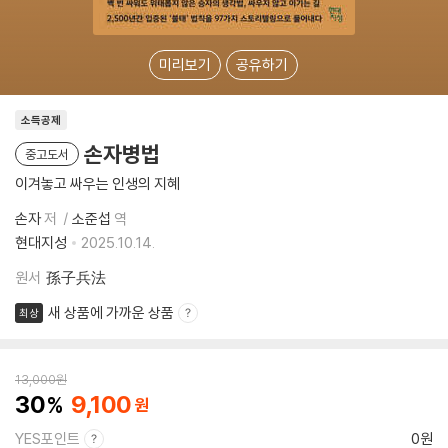
미리보기
공유하기
소득공제
손자병법
중고도서
이겨놓고 싸우는 인생의 지혜
손자
저
소준섭
역
현대지성
2025.10.14.
원서
孫子兵法
새 상품에 가까운 상품
최상
13,000
원
30
9,100
YES포인트
0원