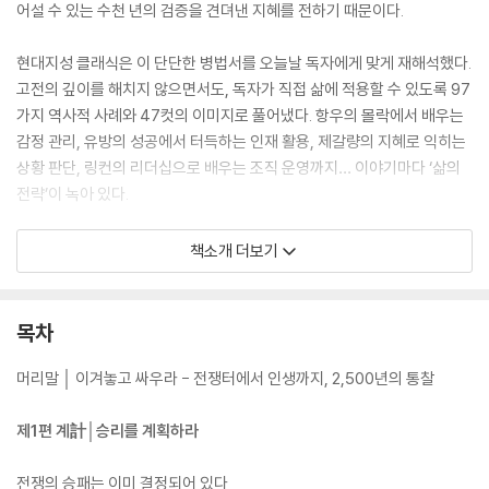
어설 수 있는 수천 년의 검증을 견뎌낸 지혜를 전하기 때문이다.
현대지성 클래식은 이 단단한 병법서를 오늘날 독자에게 맞게 재해석했다.
고전의 깊이를 해치지 않으면서도, 독자가 직접 삶에 적용할 수 있도록 97
가지 역사적 사례와 47컷의 이미지로 풀어냈다. 항우의 몰락에서 배우는
감정 관리, 유방의 성공에서 터득하는 인재 활용, 제갈량의 지혜로 익히는
상황 판단, 링컨의 리더십으로 배우는 조직 운영까지… 이야기마다 ‘삶의
전략’이 녹아 있다.
특히 이번 판본은 각 편마다 상세한 해설과 원문 대조, 현대적 적용을 곁들
책소개 더보기
여 독자들이 손자의 사상을 단순히 읽는 데 그치지 않고 실천 지침으로 전
환할 수 있도록 구성했다. 또한 노자의 사상, 병법으로 읽는 비즈니스 전략,
삼십육계 해설을 담은 부록은 『손자병법』을 한층 넓고 깊게 확장시킨다.
목차
빌 게이츠, 일론 머스크, 손정의가 이 책에서 삶과 경영의 지혜를 길어 올린
이유는 여기에 있다. 『손자병법』은 고대의 전쟁사가 아니라, 지금 이 순간
머리말 │ 이겨놓고 싸우라 - 전쟁터에서 인생까지, 2,500년의 통찰
에도 흔들리지 않는 삶의 기반을 마련해 주는 최고의 전략 교과서다. 오늘
이 책을 집어든다면, 당신도 “싸우지 않고 이기는 법”을 손에 넣게 될 것이
제1편 계計│승리를 계획하라
다.
전쟁의 승패는 이미 결정되어 있다