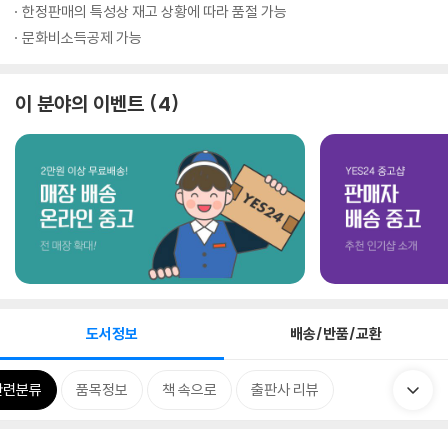
한정판매의 특성상 재고 상황에 따라 품절 가능
문화비소득공제 가능
이 분야의 이벤트
4
도서정보
배송/반품/교환
관련분류
품목정보
책 속으로
출판사 리뷰