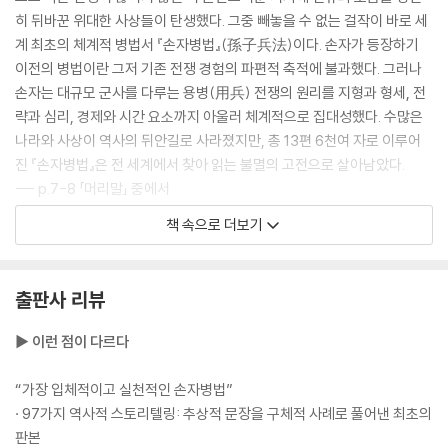
히 뒤바꾼 위대한 사상들이 탄생했다. 그중 빼놓을 수 없는 걸작이 바로 세
흐름을 지배하는 자가 싸움을 지배한다
계 최초의 체계적 병법서 『손자병법』(孫子兵法)이다. 손자가 등장하기
· 적임자를 골라 믿고 맡겨라 - 제갈량과 조조의 용인술
이전의 병법이란 그저 기존 전쟁 경험의 파편적 축적에 불과했다. 그러나
· 배경이 아닌 능력을 보라 - 세종대왕의 인재 등용
손자는 대규모 군사를 다루는 용병(用兵) 전쟁의 원리를 지형과 형세, 전
· 경영의 근본은 인재를 얻는 데 있다 - 당 태종의 믿음과 보답
략과 심리, 경제와 시간 요소까지 아울러 체계적으로 집대성했다. 수많은
· 사람의 일이 곧 모든 일을 좌우한다 - 측천무후의 군자만조(君子滿朝)
나라와 사상이 역사의 뒤안길로 사라졌지만, 총 13편 6천여 자로 이루어
· 허물보다 본질에 집중하라 - 술주정꾼을 사령관에 임용한 링컨
진 『손자병법』은 전 세계에서 찾아 읽는 불멸의 고전으로 살아남았다.
--- p.7-8 「머리말」 중에서
제6편│허실虛實 허실을 꿰뚫어 주도권을 잡아라
책 속으로 더보기
『손자병법』의 핵심 사상은 “먼저 필승의 형세를 갖춘 뒤에야 싸움을 시작
적의 운명을 설계하라
한다[先勝而後求戰 선승이후구전]라는 구절에 압축되어 있다. 즉, 싸운
· 내가 원하는 대로 상대를 움직여라 - 당 태종이 아낀 병법의 백미 「허실」
후 승리를 바라지 말고 ‘이겨놓고 싸우라’는 것이다. 손자는 「계」를 비롯한
출판사 리뷰
· 상대가 원하는 대로 끌려다니지 마라 - 영락제의 몽골 원정
전편에 걸쳐 일관적으로 승산 없는 전쟁을 시작해서는 안 되며, 반드시 유
리한 형세를 조성한 뒤에 작전을 실행해야 한다는 확고한 원칙을 제시한
▶ 이런 점이 다르다
나를 감추어 적을 드러내라
다.
· 속내를 감추고 결정타를 날려라 - 일곱 나라의 반란을 제압한 주아부
--- p. 24「제1편│계」 중에서
“가장 입체적이고 실천적인 손자병법”
· 97가지 역사적 스토리텔링: 추상적 문장을 구체적 사례로 풀어낸 최초의
흐름을 읽고 허를 찔러라
전쟁이란 국가의 대사이다. 수많은 사람의 생사와 국가의 존망이 달린 일
판본