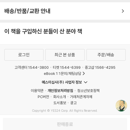
번 싸워도 위태롭지 않은 ‘백전불태’(百戰不殆)의 원리를 말한다. 싸움에
· 믿음을 저버리면 대가가 따른다 - 폭정으로 허망한 최후를 맞은 장비
과연 그날 밤, 방연은 껍질이 벗겨진 나무 아래에 도착했다. 그는 나무에 무
뛰어들고 나서 이기려 하지 말고, 상대를 파악하고 나의 약점을 보완해 승
배송/반품/교환 안내
언가 새겨져 있는 것을 발견하고는, 그 글자를 확인하려 불을 밝히게 했다.
리의 조건을 먼저 갖춘 뒤 움직여야 한다는 것이다.
[부록] 사업은 전쟁이다 - 병법에서 배우는 비즈니스의 원리
이윽고 불이 타오르자 글자를 채 다 읽기도 전에 제나라 병사들의 화살이
비 오듯 쏟아졌다. 위나라 군대는 어둠 속에서 대혼란에 빠졌다. 방연은 이
2,500년 전에 쓰인 책이지만, 손자의 통찰은 정치·경제·비즈니스·인간관
이 책을 구입하신 분들이 산 분야 책
제10편│지형 地形 지형을 꿰뚫는 자가 전장을 지배한다
미 손쓸 도리가 없음을 깨닫고 칼을 빼어 자결하며, 죽기 직전 이렇게 탄식
계까지 현대 사회에도 여전히 유효하다. 그는 『손자병법』에서 단 13편, A
했다.
4 용지 5장 분량의 6천 자 속에서 진정한 승리의 의미를 묻고, 전쟁의 모
내가 있는 곳을 올바로 이해하라
“결국 내가 저 아이의 이름을 빛내주는구나!”
든 것을 집대성했다. 그 주제는 승패 예측, 지형 파악과 주도권 장악, 지휘
· 지형을 읽어야 승리할 수 있다 - 제갈량의 읍참마속
제나라는 이 기세를 몰아 위나라 군을 궤멸시키고 위나라 태자마저 포로로
로그인
최근 본 상품
주문/배송
체계와 병사들의 사기 관리, 첩자와 심리전 운용까지 총망라한다. 그 본질
사로잡아 귀환했다.
은 오늘날의 인간 행동과 심리 분석, 조직 경영과 다르지 않다.
고객센터 1544-3800
티켓 1544-6399
중고샵 1566-4295
실패에서 배워라
--- p.171 「제6편│허실」 중에서
eBook 1:1문의/채팅상담
· 공동체에 이로운 길을 따라가라 - 도를 지킨 문공, 명성을 탐한 자옥
읽는 고전에서 체험하는 고전으로
· 허울뿐인 명분은 일을 그르친다 - 송나라 양공의 지나친 인의
장수가 자신의 군대만 파악하고 적의 군대를 파악하지 못하면 승리할 가능
예스이십사(주) 사업자 정보
성은 반반이다. 적의 군대만 파악하고 자신의 군대는 파악하지 못하면 승
이용약관
개인정보처리방침
청소년보호정책
현대지성 클래식은 『손자병법』을 단순한 번역서가 아닌 스토리텔링 중심
적을 알고 나를 알면 승리를 거두는 데 위태로움이 없다
리할 가능성은 역시 반반이다. 적의 정황을 파악하고 자신의 정황도 파악
PC버전
회사소개
거래처관계자께
해석서로 선보인다. 고전의 묵직한 울림을 살리면서도, 현대 독자들이 흥
· 허울이 아닌 진심으로 대하라 - 오기 장군이 병사의 종기를 빨아준 까닭
도서홍보
광고
했지만 지형이 작전에 불리한 것을 파악하지 못한다면, 승리할 가능성은
미롭게 읽고 일상에 당장 적용할 수 있는 실천적 전략서로 다듬었다.
· 때와 자리를 모르면 승리할 수 없다 - 효산에서 무너진 진목공의 원정
절반에 지나지 않는다. 진정으로 용병에 통달한 장수는 행동에 미혹함이
Copyright © YES24 Corp. All Rights Reserved.
MATOM6
· 때와 자리를 파악하면 승리는 나의 것이다 - 적벽의 불길이 증명한 원칙
없고, 그 전술과 조치는 무궁무진하다. 그러므로 적을 알고 자신을 알면 승
무엇보다 손자의 가르침을 97가지 역사 속 사례로 풀어냈다. 항우의 비극
판매종료
리를 거두는 데 위태로움이 없고, 천시(天時)와 지리(地利)를 모두 터득
에서 배우는 감정 관리법, 유방의 성공에서 얻는 인재 활용법, 제갈량의 전