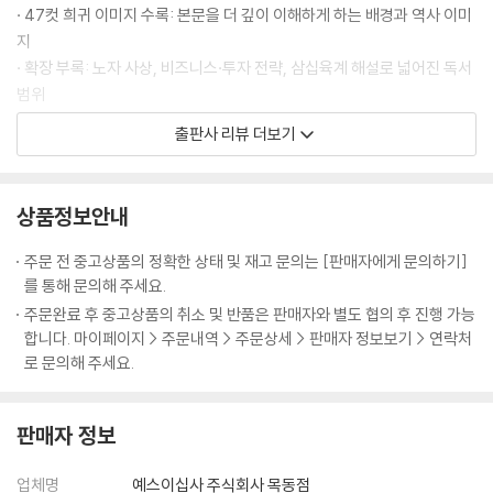
· 실상을 감추고 허를 꿰뚫어라 - 원수의 손으로 자신의 이름을 빛낸 손빈
이므로, 반드시 신중하게 살피지 않으면 안 된다. 이를 위해서는 다섯 가지
· 47컷 희귀 이미지 수록: 본문을 더 깊이 이해하게 하는 배경과 역사 이미
요소를 기준 삼아 적과 아군 양측의 여러 상황을 비교함으로써 승패를 파
지
제7편│군쟁軍爭 주도권 경쟁의 기술
악해야 한다. … 도(道)란 백성들로 하여금 윗사람과 한마음 한뜻이 되어
· 확장 부록: 노자 사상, 비즈니스·투자 전략, 삼십육계 해설로 넓어진 독서
공생공사하고 두려워하거나 의심하지 않게 만드는 것이다. … 장수는 이
범위
주도권 경쟁이 승패를 결정한다
다섯 가지 요소를 모두 깊이 파악해야 한다. 오직 이를 파악한 자만이 전쟁
· 충실한 주석과 원문 병기: 초심자·전문가 모두 만족할 수 있는 엄밀성과
출판사 리뷰 더보기
· 때로는 돌아가는 길이 가장 빠르다 - 위나라 등애의 우회 전략
에서 승리를 획득할 수 있다.
가독성의 균형
· 이로움의 이면에는 해로움이 있다 - 진시황의 만리장성 축조
--- p.25-26 「제1편│계」 중에서
· 실용성: 조직·관계·투자·삶 전반의 전략적 사고를 가능하게 하는 구성
· 지나친 주도권 경쟁은 화를 부른다 - 맹강녀의 비극과 진나라의 몰락
상품정보안내
불멸의 병법서, 『손자병법』이 첫 장에서 가장 먼저 강조한 일성(一聲)은
매번 이기는 것보다 중요한 것은
주도권 싸움에서 지켜야 할 원칙
바로 전쟁의 엄중함이다. 실로 전쟁처럼 인간을 깊숙한 고통 속으로 몰아
무너져도 다시 일어설 수 있게 하는 인생의 기반
주문 전 중고상품의 정확한 상태 및 재고 문의는 [판매자에게 문의하기]
· 이익으로 적을 움직여라 - 낙양의 두 군웅을 물리친 당 태종
넣는 일도 없다. 따라서 전쟁을 함부로 일으켜서는 안 되며, 불가피한 경우
를 통해 문의해 주세요.
에도 신중하고 또 신중히 임해야 한다. … 전쟁은 이처럼 국민의 생사를 뒤
우리는 모두 인생의 전쟁터 한가운데 서 있다. 시험에서 떨어지고, 면접에
주문완료 후 중고상품의 취소 및 반품은 판매자와 별도 협의 후 진행 가능
나를 다스리고 적을 다루는 방법
흔들고 국가의 존속과 멸망을 좌우하는 중대한 일이다. 그러므로 전쟁에
서 좌절하고, 믿었던 관계가 깨지고, 투자에서 손실을 보며 삶의 기반이 흔
합니다. 마이페이지 > 주문내역 > 주문상세 > 판매자 정보보기 > 연락처
· 힘을 비축해 피로한 적을 상대하라 - 풍이 장군의 외효 진압
나서기 전에는 반드시 그 승패를 면밀히 따져보아야만 한다. 삶에서도 마
들린다. 그 순간 인간은 절실히 깨닫는다. 한 번의 승리가 모든 것을 보장하
로 문의해 주세요.
찬가지이다. 되도록 전쟁에 나서지 말되, 피치 못할 순간에는 싸움을 시작
지 않으며, 매번 이기는 것보다 중요한 것은 무너져도 다시 일어설 수 있는
제8편│구변 九變 상황이 달라지면 전략도 달라져야 한다
한 후 이기려 하지 말고 이겨놓고 싸워야 한다.
기반이라는 사실이다. 손자가 말한 ‘백전불태’(百戰不殆)는 바로 이 진실
--- p.28-29 「제1편│계」 중에서
판매자 정보
을 꿰뚫는다. 백 번 싸워도 위태롭지 않은 자리에 선 자만이 흔들리지 않는
원칙은 유지하되 유연하게 대응하라
다.
· 이로움과 해로움을 함께 살펴라 - 정나라 명재상 자산의 혜안
국가가 군사를 일으켜 빈곤해지는 까닭은 군사 원정에 수반되는 장거리 운
업체명
예스이십사 주식회사 목동점