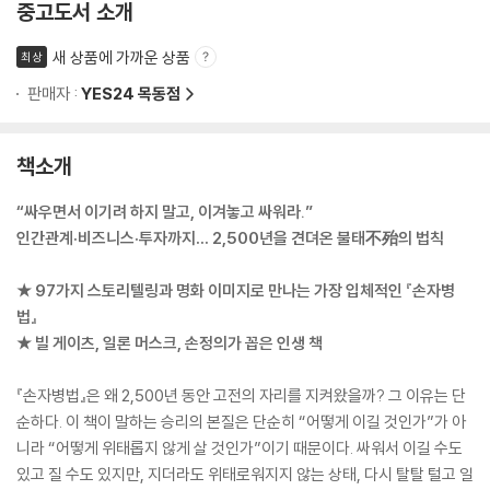
중고도서 소개
새 상품에 가까운 상품
최상
판매자 :
YES24 목동점
책소개
“싸우면서 이기려 하지 말고, 이겨놓고 싸워라.”
인간관계·비즈니스·투자까지… 2,500년을 견뎌온 불태不殆의 법칙
★ 97가지 스토리텔링과 명화 이미지로 만나는 가장 입체적인 『손자병
법』
★ 빌 게이츠, 일론 머스크, 손정의가 꼽은 인생 책
『손자병법』은 왜 2,500년 동안 고전의 자리를 지켜왔을까? 그 이유는 단
순하다. 이 책이 말하는 승리의 본질은 단순히 “어떻게 이길 것인가”가 아
니라 “어떻게 위태롭지 않게 살 것인가”이기 때문이다. 싸워서 이길 수도
있고 질 수도 있지만, 지더라도 위태로워지지 않는 상태, 다시 탈탈 털고 일