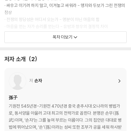
· 싸우고 이기려 하지 말고, 이겨놓고 싸워라 - 맹자와 두보가 그린 전쟁의
참상
· 전쟁의 정당성은 어디서 오는가 - 명분이 아닌 마음의 힘
· 마음을 얻는 자가 승리를 얻는다 - 유방과 항우의 결정적 차이
· 사람의 뜻이 곧 하늘의 뜻이다 - 민심으로 천하를 얻은 성탕
목차 더보기
치밀한 계산이 승리를 부른다
· 전쟁은 계략이다 - 손자의 과감한 선포
저자 소개
2
· 실력을 숨겨 판을 흔들어라 - 무능을 가장한 장군 이목
· 자신을 낮춰 방심을 유도하라 - 오왕 부차와 월왕 구천의 복수혈전
· 감정을 파고들어 균열을 만들어라 - 유방의 책사 진평의 이간책
저
손자
· 상대의 예측을 설계하라 - 묵돌선우의 심리전
제2편 작전作戰│전쟁에서 살아남는 법
孫子
기원전 545년경-기원전 470년경 중국 춘추시대 오나라의 병법가
모든 전쟁에는 대가가 따른다
로, 동서양을 아울러 고대 최고의 전략가로 꼽힌다. 본명은 손무(孫
· 전쟁의 생명은 속승이다 - 진나라 재상 범저의 실책
武)이며, ‘손자’는 그를 높여 부르는 이름이다. 그의 집안은 대대로 병
· 장기전은 자멸을 부른다 - 고구려 원정으로 나라를 잃은 수양제
법에 뛰어났으며, ‘손’(孫)이라는 성씨 또한 조부가 공을 세워 하사받