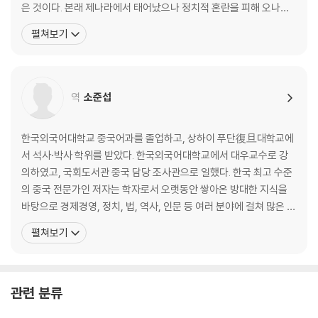
은 것이다. 본래 제나라에서 태어났으나 정치적 혼란을 피해 오나라
이기는 지도자는 어떻게 다른가
로 망명해 은거하며 불후의 저서 『손자병법』을 집필했다. 오나라 재
펼쳐보기
· 무능한 지휘관은 참패를 부른다 - 40만 명의 목숨을 앗아간 조나라의 오
상 오자서의 천거로 합려 왕의 부름을 받아 군사(軍師)로 등용되었
판
다. 손자는 자신의 병법을 실전에 펼쳐 보이며 대국 초나라를 무너뜨
· 승리할수록 강해지는 조직 - 반란 세력마저 포용한 광무제 유수
리고, 오나라를 춘추시대의 패자로 끌어올렸다.
· 분노를 연료로 활용하라 - 제나라 장군 전단의 계책
역
소준섭
· 인재에게 인색하면 승리할 수 없다 - 스스로 패망을 부른 항우
· 인재를 통해 승리의 씨앗을 뿌려라 - 한무제의 능력 중심 인재 등용
한국외국어대학교 중국어과를 졸업하고, 상하이 푸단復旦대학교에
제3편 모공謀攻│싸우지 않고 이기는 법
서 석사·박사 학위를 받았다. 한국외국어대학교에서 대우교수로 강
의하였고, 국회도서관 중국 담당 조사관으로 일했다. 한국 최고 수준
싸우지 않고 이기는 것이 최고의 전략이다
의 중국 전문가인 저자는 학자로서 오랫동안 쌓아온 방대한 지식을
· 싸우지 않고 승리하는 길을 찾아서 - 『손자병법』은 비전쟁론이다
바탕으로 경제경영, 정치, 법, 역사, 인문 등 여러 분야에 걸쳐 많은 저
· 온전한 승리를 추구하라 - 전(全)을 모르면 『손자병법』을 알 수 없다
서가 있으며, 다수의 한·중 매체에 폭넓으면서도 깊이 있는 글들을 기
펼쳐보기
· 한발 빠른 정보가 판세를 바꾼다 - 조국을 구한 상인의 꾀
고하여 많은 독자들의 사랑을 받고 있다. 지은 책으로는 『중국을 말한
· 강자를 이기려면 연합하라 - 진나라의 발을 묶은 소진의 합종책
다』(2011 문광부 우수학술도서), 『왕의 서재』(2012 문광부 우수교
· 작은 틈이 큰 균열을 만든다 - 진나라의 통일을 이끈 장의의 연횡책
양도서), 『사마천 경제학』(2012 문광부
관련 분류
· 적을 교란해 스스로 무너지게 하라 - 위나라 사신으로 간 상앙