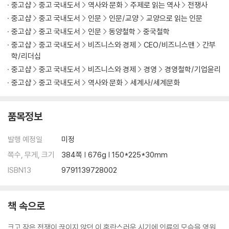
중고샵
중고 국내도서
역사와 문화
주제로 읽는 역사
전쟁사
적을 알고 나를 알면 위태롭지 않다
· 적과 나의 역량을 올바로 진단하라 - 이신의 자만과 왕전의 통찰
중고샵
중고 국내도서
인문
인문/교양
교양으로 읽는 인문
중고샵
중고 국내도서
인문
동양철학
중국철학
[부록] 전장에서 피어난 노자의 철학 - 평화를 꿈꾼 손자의 병법
중고샵
중고 국내도서
비즈니스와 경제
CEO/비즈니스맨
간부
학/리더십
제4편 형形│형세를 읽는 자가 승리를 거둔다
중고샵
중고 국내도서
비즈니스와 경제
경영
경영철학/기업윤리
중고샵
중고 국내도서
역사와 문화
세계사/세계문화
불패의 조건을 설계하라
· 무너지지 않는 지반을 다져라 - 진나라가 천하를 제패한 비결
품목정보
· 적이 이기지 못할 싸움을 하라 - 제갈량과 장비의 내기
발행 예정일
미정
승자는 이겨놓고 싸우며, 패자는 싸우면서 이기려 든다
· 승리하는 조직의 비결 - 사마양저의 공명정대한 정치
쪽수, 무게, 크기
384쪽 | 676g | 150*225*30mm
· 전략 없는 전술은 실패한다 - 일본의 진주만 공격
ISBN13
9791139728002
제5편│세勢 흐름을 장악하라
책 속으로
정공으로 맞서고 기습으로 승리하라
· 적의 의표를 찌르다 - 제나라 전단의 계책
크고 작은 전쟁이 끊이지 않던 이 혼란스러운 시기에 인류의 모습을 영원