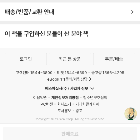
번 싸워도 위태롭지 않은 ‘백전불태’(百戰不殆)의 원리를 말한다. 싸움에
· 믿음을 저버리면 대가가 따른다 - 폭정으로 허망한 최후를 맞은 장비
과연 그날 밤, 방연은 껍질이 벗겨진 나무 아래에 도착했다. 그는 나무에 무
뛰어들고 나서 이기려 하지 말고, 상대를 파악하고 나의 약점을 보완해 승
배송/반품/교환 안내
언가 새겨져 있는 것을 발견하고는, 그 글자를 확인하려 불을 밝히게 했다.
리의 조건을 먼저 갖춘 뒤 움직여야 한다는 것이다.
[부록] 사업은 전쟁이다 - 병법에서 배우는 비즈니스의 원리
이윽고 불이 타오르자 글자를 채 다 읽기도 전에 제나라 병사들의 화살이
비 오듯 쏟아졌다. 위나라 군대는 어둠 속에서 대혼란에 빠졌다. 방연은 이
2,500년 전에 쓰인 책이지만, 손자의 통찰은 정치·경제·비즈니스·인간관
이 책을 구입하신 분들이 산 분야 책
제10편│지형 地形 지형을 꿰뚫는 자가 전장을 지배한다
미 손쓸 도리가 없음을 깨닫고 칼을 빼어 자결하며, 죽기 직전 이렇게 탄식
계까지 현대 사회에도 여전히 유효하다. 그는 『손자병법』에서 단 13편, A
했다.
4 용지 5장 분량의 6천 자 속에서 진정한 승리의 의미를 묻고, 전쟁의 모
내가 있는 곳을 올바로 이해하라
“결국 내가 저 아이의 이름을 빛내주는구나!”
든 것을 집대성했다. 그 주제는 승패 예측, 지형 파악과 주도권 장악, 지휘
· 지형을 읽어야 승리할 수 있다 - 제갈량의 읍참마속
제나라는 이 기세를 몰아 위나라 군을 궤멸시키고 위나라 태자마저 포로로
로그인
최근 본 상품
주문/배송
체계와 병사들의 사기 관리, 첩자와 심리전 운용까지 총망라한다. 그 본질
사로잡아 귀환했다.
은 오늘날의 인간 행동과 심리 분석, 조직 경영과 다르지 않다.
고객센터 1544-3800
티켓 1544-6399
중고샵 1566-4295
실패에서 배워라
--- p.171 「제6편│허실」 중에서
eBook 1:1문의/채팅상담
· 공동체에 이로운 길을 따라가라 - 도를 지킨 문공, 명성을 탐한 자옥
읽는 고전에서 체험하는 고전으로
· 허울뿐인 명분은 일을 그르친다 - 송나라 양공의 지나친 인의
장수가 자신의 군대만 파악하고 적의 군대를 파악하지 못하면 승리할 가능
예스이십사(주) 사업자 정보
성은 반반이다. 적의 군대만 파악하고 자신의 군대는 파악하지 못하면 승
이용약관
개인정보처리방침
청소년보호정책
현대지성 클래식은 『손자병법』을 단순한 번역서가 아닌 스토리텔링 중심
적을 알고 나를 알면 승리를 거두는 데 위태로움이 없다
리할 가능성은 역시 반반이다. 적의 정황을 파악하고 자신의 정황도 파악
PC버전
회사소개
거래처관계자께
해석서로 선보인다. 고전의 묵직한 울림을 살리면서도, 현대 독자들이 흥
· 허울이 아닌 진심으로 대하라 - 오기 장군이 병사의 종기를 빨아준 까닭
도서홍보
광고
했지만 지형이 작전에 불리한 것을 파악하지 못한다면, 승리할 가능성은
미롭게 읽고 일상에 당장 적용할 수 있는 실천적 전략서로 다듬었다.
· 때와 자리를 모르면 승리할 수 없다 - 효산에서 무너진 진목공의 원정
절반에 지나지 않는다. 진정으로 용병에 통달한 장수는 행동에 미혹함이
Copyright © YES24 Corp. All Rights Reserved.
MATOM2
· 때와 자리를 파악하면 승리는 나의 것이다 - 적벽의 불길이 증명한 원칙
없고, 그 전술과 조치는 무궁무진하다. 그러므로 적을 알고 자신을 알면 승
무엇보다 손자의 가르침을 97가지 역사 속 사례로 풀어냈다. 항우의 비극
판매종료
리를 거두는 데 위태로움이 없고, 천시(天時)와 지리(地利)를 모두 터득
에서 배우는 감정 관리법, 유방의 성공에서 얻는 인재 활용법, 제갈량의 전