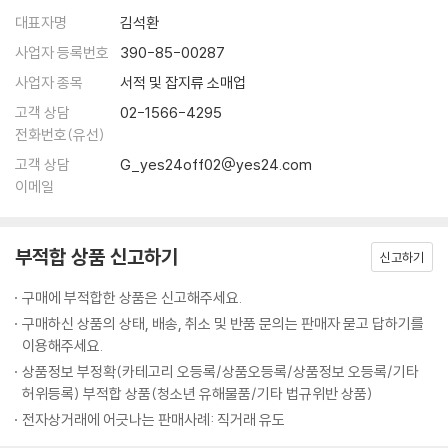
· 거듭 흔들어 무너뜨려라 - 오자서의 복수
송에 있다. 장거리 운송은 필연적으로 백성을 가난하게 만든다. 군대가 지
많은 이들이 손자를 승리의 기술자로 오해한다. 그러나 그는 싸움마다 이
대표자명
김석환
· 적이 판 함정을 발판으로 삼아라 - 정국의 진나라 수로 건설
나가는 지역에서는 물가가 폭등하고, 물가가 폭등하면 백성의 재물이 고갈
기는 것을 최고라 하지 않았다. 손자가 강조한 것은 백 번 싸워도 위태롭지
사업자 등록번호
390-85-00287
· 리더의 지혜는 경청에서 나온다 - 두 사람의 항명, 서로 다른 처벌
되며, 재물이 고갈되면 세금과 노역이 가중된다. … 전쟁에서 귀중함은 신
않은 ‘백전불태’였다. 손자는 승리를 갈망하지 않았다. 그는 “이겨놓고 싸
사업자 종목
서적 및 잡지류 소매업
속한 승리에 있으며 결코 오래 끄는 데 있지 않다. 진정으로 용병의 도를 터
워라”라고 냉정하게 말했다. 싸움에 뛰어들고 나서 이기려는 것은 도박이
요행을 바라지 말고 역량을 쌓아라
득하고 그 이익을 통찰하는 장수야말로, 백성의 생사 운명을 결정하고 국
고객 상담
02-1566-4295
지만, 미리 승리의 조건을 만들어 놓고 싸우는 것은 전략이다. 오늘날의 경
· 과신은 스스로를 망친다 - 천하영웅 항우의 몰락
가 안위와 존망을 주재하는 존재다.
전화번호(유선)
쟁 사회에서 이 가르침은 더욱 무겁게 다가온다. 성급한 성공은 쉽게 무너
--- p.57-65 「제2편│작전」 중에서
고객 상담
G_yes24off02@yes24.com
지고, 단기 실적만 추구하는 기업은 지속되지 않는다. 오히려 불필요한 싸
제9편│행군 行軍 적의 움직임에 답이 있다
이메일
움을 피하고, 싸우지 않고 이기는 자가 진정한 승자다. 『손자병법』은 단순
무릇 용병의 규율은 물의 흐름과도 같다. 물이 높은 곳을 피해 낮은 곳으로
한 전쟁서가 아니라, 삶을 버티는 철학이다.
좋은 자리를 차지하는 자가 승리를 차지한다
흘러가듯, 용병의 규율은 적의 견실한 실(實)을 피해 취약한 허(虛)를 공
· 적이 대응하지 못할 판을 짜라 - 강 한가운데서 패한 조구
략하는 데 있다. 물은 지세에 근거하여 흘러가고, 용병은 상이한 적정에 근
부적합 상품 신고하기
신고하기
백 번 싸워도 위태롭지 않은 ‘불태’ 전략
거하여 각기 다른 승리의 책략을 구사한다. 용병은 변하지 않는 상세(常
97가지 스토리텔링으로 되살리다
구매에 부적합한 상품은 신고해주세요.
적의 동태를 파악하는 방법
勢)가 없고, 물은 변하지 않는 상형(常形)이 없다. 적정의 변화에 근거하
· 적의 의도를 역이용하라 - 한신이 패전한 척 후퇴한 이유
구매하신 상품의 상태, 배송, 취소 및 반품 문의는 판매자 묻고 답하기를
여 능히 승리를 거두는 것을 곧 신과 같은 용병이라고 한다.
『손자병법』의 핵심은 바로 이 지점에 있다. 손자는 단순히 “어떻게 이길 것
이용해주세요.
--- p.167-168 「제6편│허실」 중에서
인가”가 아니라 “어떻게 순간의 성취가 아닌, 오래 지속되는 기반을 마련
승리하는 군대를 다스리는 법
상품정보 부정확(카테고리 오등록/상품오등록/상품정보 오등록/기타
할 것인가”를 묻는다.
허위등록) 부적합 상품(청소년 유해물품/기타 법규위반 상품)
· 리더는 때로는 너그럽고, 때로는 엄격해야 한다 - 문무를 겸비한 황제, 강
실상을 감추고 허를 꿰뚫어라: 원수의 손으로 자신의 이름을 빛낸 손빈
희제
전자상거래에 어긋나는 판매사례: 직거래 유도
“날이 저물면 이 나무 아래 불이 켜질 것이다. 그 불빛을 향해 일제히 활을
그래서 손자는 백 번 싸워 백 번 이기는 ‘백전백승’(百戰百勝)이 아닌 백
· 믿음을 주면 사람은 절로 따른다 - 신의로 다스린 제갈량의 군대
쏘아라.”