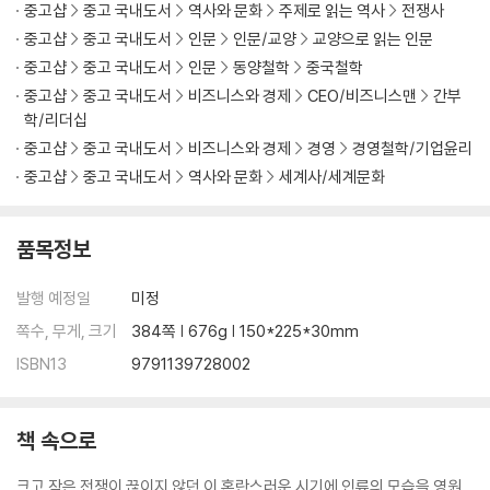
중고샵
중고 국내도서
역사와 문화
주제로 읽는 역사
전쟁사
적을 알고 나를 알면 위태롭지 않다
· 적과 나의 역량을 올바로 진단하라 - 이신의 자만과 왕전의 통찰
중고샵
중고 국내도서
인문
인문/교양
교양으로 읽는 인문
중고샵
중고 국내도서
인문
동양철학
중국철학
[부록] 전장에서 피어난 노자의 철학 - 평화를 꿈꾼 손자의 병법
중고샵
중고 국내도서
비즈니스와 경제
CEO/비즈니스맨
간부
학/리더십
제4편 형形│형세를 읽는 자가 승리를 거둔다
중고샵
중고 국내도서
비즈니스와 경제
경영
경영철학/기업윤리
중고샵
중고 국내도서
역사와 문화
세계사/세계문화
불패의 조건을 설계하라
· 무너지지 않는 지반을 다져라 - 진나라가 천하를 제패한 비결
품목정보
· 적이 이기지 못할 싸움을 하라 - 제갈량과 장비의 내기
발행 예정일
미정
승자는 이겨놓고 싸우며, 패자는 싸우면서 이기려 든다
· 승리하는 조직의 비결 - 사마양저의 공명정대한 정치
쪽수, 무게, 크기
384쪽 | 676g | 150*225*30mm
· 전략 없는 전술은 실패한다 - 일본의 진주만 공격
ISBN13
9791139728002
제5편│세勢 흐름을 장악하라
책 속으로
정공으로 맞서고 기습으로 승리하라
· 적의 의표를 찌르다 - 제나라 전단의 계책
크고 작은 전쟁이 끊이지 않던 이 혼란스러운 시기에 인류의 모습을 영원