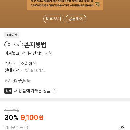
미리보기
공유하기
소득공제
손자병법
중고도서
이겨놓고 싸우는 인생의 지혜
손자
저
소준섭
역
현대지성
2025.10.14.
원서
孫子兵法
새 상품에 가까운 상품
최상
13,000
원
30
9,100
YES포인트
0원