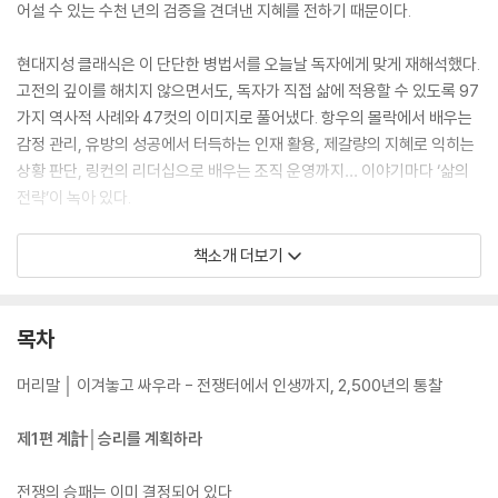
어설 수 있는 수천 년의 검증을 견뎌낸 지혜를 전하기 때문이다.
현대지성 클래식은 이 단단한 병법서를 오늘날 독자에게 맞게 재해석했다.
고전의 깊이를 해치지 않으면서도, 독자가 직접 삶에 적용할 수 있도록 97
가지 역사적 사례와 47컷의 이미지로 풀어냈다. 항우의 몰락에서 배우는
감정 관리, 유방의 성공에서 터득하는 인재 활용, 제갈량의 지혜로 익히는
상황 판단, 링컨의 리더십으로 배우는 조직 운영까지… 이야기마다 ‘삶의
전략’이 녹아 있다.
특히 이번 판본은 각 편마다 상세한 해설과 원문 대조, 현대적 적용을 곁들
책소개 더보기
여 독자들이 손자의 사상을 단순히 읽는 데 그치지 않고 실천 지침으로 전
환할 수 있도록 구성했다. 또한 노자의 사상, 병법으로 읽는 비즈니스 전략,
삼십육계 해설을 담은 부록은 『손자병법』을 한층 넓고 깊게 확장시킨다.
목차
빌 게이츠, 일론 머스크, 손정의가 이 책에서 삶과 경영의 지혜를 길어 올린
이유는 여기에 있다. 『손자병법』은 고대의 전쟁사가 아니라, 지금 이 순간
머리말 │ 이겨놓고 싸우라 - 전쟁터에서 인생까지, 2,500년의 통찰
에도 흔들리지 않는 삶의 기반을 마련해 주는 최고의 전략 교과서다. 오늘
이 책을 집어든다면, 당신도 “싸우지 않고 이기는 법”을 손에 넣게 될 것이
제1편 계計│승리를 계획하라
다.
전쟁의 승패는 이미 결정되어 있다