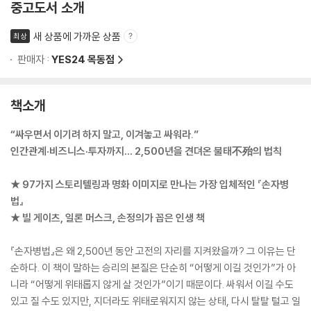
중고도서 소개
새 상품에 가까운 상품
최상
판매자 :
YES24 목동점
책소개
“싸우면서 이기려 하지 말고, 이겨놓고 싸워라.”
인간관계·비즈니스·투자까지… 2,500년을 견뎌온 불태不殆의 법칙
★ 97가지 스토리텔링과 명화 이미지로 만나는 가장 입체적인 『손자병
법』
★ 빌 게이츠, 일론 머스크, 손정의가 꼽은 인생 책
『손자병법』은 왜 2,500년 동안 고전의 자리를 지켜왔을까? 그 이유는 단
순하다. 이 책이 말하는 승리의 본질은 단순히 “어떻게 이길 것인가”가 아
니라 “어떻게 위태롭지 않게 살 것인가”이기 때문이다. 싸워서 이길 수도
있고 질 수도 있지만, 지더라도 위태로워지지 않는 상태, 다시 탈탈 털고 일