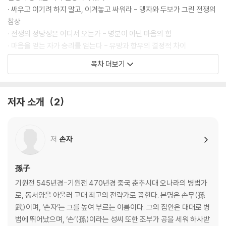
· 싸우고 이기려 하지 말고, 이겨놓고 싸워라 - 맹자와 두보가 그린 전쟁의
참상
· 전쟁의 정당성은 어디서 오는가 - 명분이 아닌 마음의 힘
· 마음을 얻는 자가 승리를 얻는다 - 유방과 항우의 결정적 차이
· 사람의 뜻이 곧 하늘의 뜻이다 - 민심으로 천하를 얻은 성탕
목차 더보기
치밀한 계산이 승리를 부른다
· 전쟁은 계략이다 - 손자의 과감한 선포
저자 소개
2
· 실력을 숨겨 판을 흔들어라 - 무능을 가장한 장군 이목
· 자신을 낮춰 방심을 유도하라 - 오왕 부차와 월왕 구천의 복수혈전
· 감정을 파고들어 균열을 만들어라 - 유방의 책사 진평의 이간책
저
손자
· 상대의 예측을 설계하라 - 묵돌선우의 심리전
제2편 작전作戰│전쟁에서 살아남는 법
孫子
기원전 545년경-기원전 470년경 중국 춘추시대 오나라의 병법가
모든 전쟁에는 대가가 따른다
로, 동서양을 아울러 고대 최고의 전략가로 꼽힌다. 본명은 손무(孫
· 전쟁의 생명은 속승이다 - 진나라 재상 범저의 실책
武)이며, ‘손자’는 그를 높여 부르는 이름이다. 그의 집안은 대대로 병
· 장기전은 자멸을 부른다 - 고구려 원정으로 나라를 잃은 수양제
법에 뛰어났으며, ‘손’(孫)이라는 성씨 또한 조부가 공을 세워 하사받