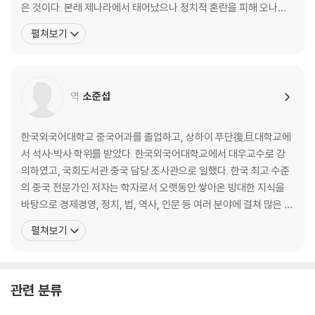
은 것이다. 본래 제나라에서 태어났으나 정치적 혼란을 피해 오나라
이기는 지도자는 어떻게 다른가
로 망명해 은거하며 불후의 저서 『손자병법』을 집필했다. 오나라 재
펼쳐보기
· 무능한 지휘관은 참패를 부른다 - 40만 명의 목숨을 앗아간 조나라의 오
상 오자서의 천거로 합려 왕의 부름을 받아 군사(軍師)로 등용되었
판
다. 손자는 자신의 병법을 실전에 펼쳐 보이며 대국 초나라를 무너뜨
· 승리할수록 강해지는 조직 - 반란 세력마저 포용한 광무제 유수
리고, 오나라를 춘추시대의 패자로 끌어올렸다.
· 분노를 연료로 활용하라 - 제나라 장군 전단의 계책
역
소준섭
· 인재에게 인색하면 승리할 수 없다 - 스스로 패망을 부른 항우
· 인재를 통해 승리의 씨앗을 뿌려라 - 한무제의 능력 중심 인재 등용
한국외국어대학교 중국어과를 졸업하고, 상하이 푸단復旦대학교에
제3편 모공謀攻│싸우지 않고 이기는 법
서 석사·박사 학위를 받았다. 한국외국어대학교에서 대우교수로 강
의하였고, 국회도서관 중국 담당 조사관으로 일했다. 한국 최고 수준
싸우지 않고 이기는 것이 최고의 전략이다
의 중국 전문가인 저자는 학자로서 오랫동안 쌓아온 방대한 지식을
· 싸우지 않고 승리하는 길을 찾아서 - 『손자병법』은 비전쟁론이다
바탕으로 경제경영, 정치, 법, 역사, 인문 등 여러 분야에 걸쳐 많은 저
· 온전한 승리를 추구하라 - 전(全)을 모르면 『손자병법』을 알 수 없다
서가 있으며, 다수의 한·중 매체에 폭넓으면서도 깊이 있는 글들을 기
펼쳐보기
· 한발 빠른 정보가 판세를 바꾼다 - 조국을 구한 상인의 꾀
고하여 많은 독자들의 사랑을 받고 있다. 지은 책으로는 『중국을 말한
· 강자를 이기려면 연합하라 - 진나라의 발을 묶은 소진의 합종책
다』(2011 문광부 우수학술도서), 『왕의 서재』(2012 문광부 우수교
· 작은 틈이 큰 균열을 만든다 - 진나라의 통일을 이끈 장의의 연횡책
양도서), 『사마천 경제학』(2012 문광부
관련 분류
· 적을 교란해 스스로 무너지게 하라 - 위나라 사신으로 간 상앙