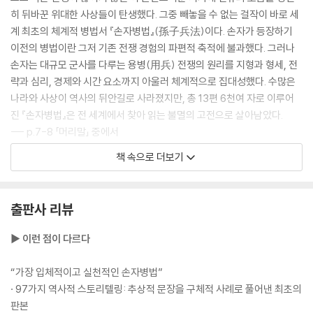
히 뒤바꾼 위대한 사상들이 탄생했다. 그중 빼놓을 수 없는 걸작이 바로 세
흐름을 지배하는 자가 싸움을 지배한다
계 최초의 체계적 병법서 『손자병법』(孫子兵法)이다. 손자가 등장하기
· 적임자를 골라 믿고 맡겨라 - 제갈량과 조조의 용인술
이전의 병법이란 그저 기존 전쟁 경험의 파편적 축적에 불과했다. 그러나
· 배경이 아닌 능력을 보라 - 세종대왕의 인재 등용
손자는 대규모 군사를 다루는 용병(用兵) 전쟁의 원리를 지형과 형세, 전
· 경영의 근본은 인재를 얻는 데 있다 - 당 태종의 믿음과 보답
략과 심리, 경제와 시간 요소까지 아울러 체계적으로 집대성했다. 수많은
· 사람의 일이 곧 모든 일을 좌우한다 - 측천무후의 군자만조(君子滿朝)
나라와 사상이 역사의 뒤안길로 사라졌지만, 총 13편 6천여 자로 이루어
· 허물보다 본질에 집중하라 - 술주정꾼을 사령관에 임용한 링컨
진 『손자병법』은 전 세계에서 찾아 읽는 불멸의 고전으로 살아남았다.
--- p.7-8 「머리말」 중에서
제6편│허실虛實 허실을 꿰뚫어 주도권을 잡아라
책 속으로 더보기
『손자병법』의 핵심 사상은 “먼저 필승의 형세를 갖춘 뒤에야 싸움을 시작
적의 운명을 설계하라
한다[先勝而後求戰 선승이후구전]라는 구절에 압축되어 있다. 즉, 싸운
· 내가 원하는 대로 상대를 움직여라 - 당 태종이 아낀 병법의 백미 「허실」
후 승리를 바라지 말고 ‘이겨놓고 싸우라’는 것이다. 손자는 「계」를 비롯한
출판사 리뷰
· 상대가 원하는 대로 끌려다니지 마라 - 영락제의 몽골 원정
전편에 걸쳐 일관적으로 승산 없는 전쟁을 시작해서는 안 되며, 반드시 유
리한 형세를 조성한 뒤에 작전을 실행해야 한다는 확고한 원칙을 제시한
▶ 이런 점이 다르다
나를 감추어 적을 드러내라
다.
· 속내를 감추고 결정타를 날려라 - 일곱 나라의 반란을 제압한 주아부
--- p. 24「제1편│계」 중에서
“가장 입체적이고 실천적인 손자병법”
· 97가지 역사적 스토리텔링: 추상적 문장을 구체적 사례로 풀어낸 최초의
흐름을 읽고 허를 찔러라
전쟁이란 국가의 대사이다. 수많은 사람의 생사와 국가의 존망이 달린 일
판본