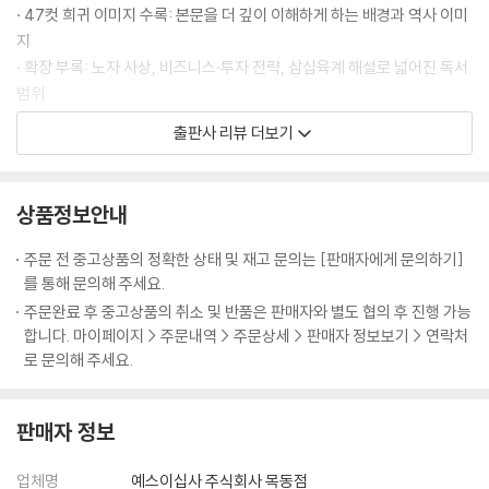
· 실상을 감추고 허를 꿰뚫어라 - 원수의 손으로 자신의 이름을 빛낸 손빈
이므로, 반드시 신중하게 살피지 않으면 안 된다. 이를 위해서는 다섯 가지
· 47컷 희귀 이미지 수록: 본문을 더 깊이 이해하게 하는 배경과 역사 이미
요소를 기준 삼아 적과 아군 양측의 여러 상황을 비교함으로써 승패를 파
지
제7편│군쟁軍爭 주도권 경쟁의 기술
악해야 한다. … 도(道)란 백성들로 하여금 윗사람과 한마음 한뜻이 되어
· 확장 부록: 노자 사상, 비즈니스·투자 전략, 삼십육계 해설로 넓어진 독서
공생공사하고 두려워하거나 의심하지 않게 만드는 것이다. … 장수는 이
범위
주도권 경쟁이 승패를 결정한다
다섯 가지 요소를 모두 깊이 파악해야 한다. 오직 이를 파악한 자만이 전쟁
· 충실한 주석과 원문 병기: 초심자·전문가 모두 만족할 수 있는 엄밀성과
출판사 리뷰 더보기
· 때로는 돌아가는 길이 가장 빠르다 - 위나라 등애의 우회 전략
에서 승리를 획득할 수 있다.
가독성의 균형
· 이로움의 이면에는 해로움이 있다 - 진시황의 만리장성 축조
--- p.25-26 「제1편│계」 중에서
· 실용성: 조직·관계·투자·삶 전반의 전략적 사고를 가능하게 하는 구성
· 지나친 주도권 경쟁은 화를 부른다 - 맹강녀의 비극과 진나라의 몰락
상품정보안내
불멸의 병법서, 『손자병법』이 첫 장에서 가장 먼저 강조한 일성(一聲)은
매번 이기는 것보다 중요한 것은
주도권 싸움에서 지켜야 할 원칙
바로 전쟁의 엄중함이다. 실로 전쟁처럼 인간을 깊숙한 고통 속으로 몰아
무너져도 다시 일어설 수 있게 하는 인생의 기반
주문 전 중고상품의 정확한 상태 및 재고 문의는 [판매자에게 문의하기]
· 이익으로 적을 움직여라 - 낙양의 두 군웅을 물리친 당 태종
넣는 일도 없다. 따라서 전쟁을 함부로 일으켜서는 안 되며, 불가피한 경우
를 통해 문의해 주세요.
에도 신중하고 또 신중히 임해야 한다. … 전쟁은 이처럼 국민의 생사를 뒤
우리는 모두 인생의 전쟁터 한가운데 서 있다. 시험에서 떨어지고, 면접에
주문완료 후 중고상품의 취소 및 반품은 판매자와 별도 협의 후 진행 가능
나를 다스리고 적을 다루는 방법
흔들고 국가의 존속과 멸망을 좌우하는 중대한 일이다. 그러므로 전쟁에
서 좌절하고, 믿었던 관계가 깨지고, 투자에서 손실을 보며 삶의 기반이 흔
합니다. 마이페이지 > 주문내역 > 주문상세 > 판매자 정보보기 > 연락처
· 힘을 비축해 피로한 적을 상대하라 - 풍이 장군의 외효 진압
나서기 전에는 반드시 그 승패를 면밀히 따져보아야만 한다. 삶에서도 마
들린다. 그 순간 인간은 절실히 깨닫는다. 한 번의 승리가 모든 것을 보장하
로 문의해 주세요.
찬가지이다. 되도록 전쟁에 나서지 말되, 피치 못할 순간에는 싸움을 시작
지 않으며, 매번 이기는 것보다 중요한 것은 무너져도 다시 일어설 수 있는
제8편│구변 九變 상황이 달라지면 전략도 달라져야 한다
한 후 이기려 하지 말고 이겨놓고 싸워야 한다.
기반이라는 사실이다. 손자가 말한 ‘백전불태’(百戰不殆)는 바로 이 진실
--- p.28-29 「제1편│계」 중에서
판매자 정보
을 꿰뚫는다. 백 번 싸워도 위태롭지 않은 자리에 선 자만이 흔들리지 않는
원칙은 유지하되 유연하게 대응하라
다.
· 이로움과 해로움을 함께 살펴라 - 정나라 명재상 자산의 혜안
국가가 군사를 일으켜 빈곤해지는 까닭은 군사 원정에 수반되는 장거리 운
업체명
예스이십사 주식회사 목동점