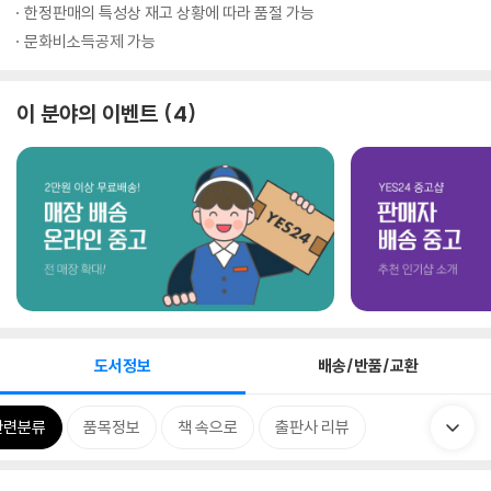
한정판매의 특성상 재고 상황에 따라 품절 가능
문화비소득공제 가능
이 분야의 이벤트
4
도서정보
배송/반품/교환
관련분류
품목정보
책 속으로
출판사 리뷰