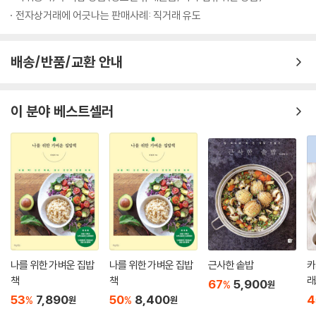
치즈 듬풍 토스트
을 보는 재미까지 쏠쏠하다.
전자상거래에 어긋나는 판매사례: 직거래 유도
힘을 내요 슈퍼 나베
연복풍 덮밥
이길 만두 하자냐
배송/반품/교환 안내
토달토달
다이김
이 분야 베스트셀러
7. Chef 이원일
낙지 호로록
냉장고탕
감자봤수란
한식 브런찜
초코 모찌 맛있찌
이것이 원윌이닭
LA 떡다져스
옥돔이 맛있돔
나를 위한 가벼운 집밥
나를 위한 가벼운 집밥
근사한 솥밥
카
책
책
래
67
5,900
%
원
8. Chef 박준우
53
7,890
50
8,400
4
%
%
원
원
허달달