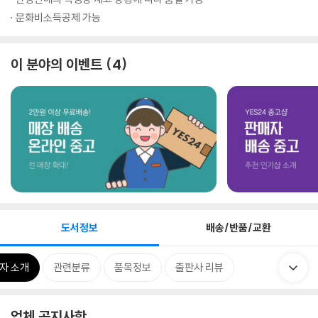
문화비소득공제 가능
이 분야의 이벤트
4
도서정보
배송/반품/교환
자 소개
관련분류
품목정보
출판사 리뷰
업체 공지사항