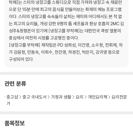
탁해]는 스타의 냉장고를 스튜디오로 직접 가져와 냉장고 속 재료만
봉선아 시집 가자미
으로 단 15분 만에 최고의 음식을 만들어보는 화제의 예능 프로그램
곤봉 (곤약봉골레)
이다. 스타의 냉장고를 속속들이 살피는 재미와 어디에서도 본 적 없
보굴보굴
는 최고의 요리들, 개성 강한 9명의 톱 셰프들과 환상 호흡의 2MC 김
안심하드라고
성주&정형돈이 있기에 [냉장고를 부탁해]는 대한민국 쿡방 열풍의
삼고마비
중심에서 여전히 시청률 고공행진 중이다.
치튀치튀뱅뱅
[냉장고를 부탁해] 제작팀은 PD 성희성, 이건영, 소수정, 전휘제, 작
스푼파스타
가 강윤정, 민동숙, 이희수, 천진영, 하경진, 박은지, 강귀영 등으로
김마삼
구성되어 있다.
부드러어
만두렀써니
관련 분류
2. Chef 샘킴
치킨 요로케
중고샵
중고 국내도서
가정과 생활
요리
개인요리책
요리전문
앤초비파스타
가
Mr.콩chu
스키니 신
로맨티스튜
품목정보
마이 러블리 튀밥