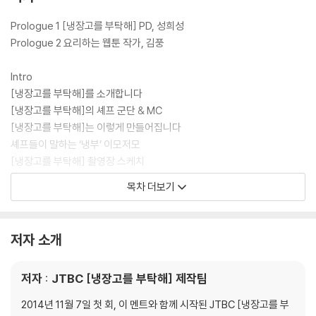
상세 레시피를 셰프들의 쿠킹 팁 및 조리 분량과 함께 담아 낸 [냉장고를
부탁해] 공식 레시피북이다.
Prologue 1 [냉장고를 부탁해] PD, 성희성
Prologue 2 요리하는 웹툰 작가, 김풍
Intro
[냉장고를 부탁해]를 소개합니다
[냉장고를 부탁해]의 셰프 군단 & MC
[냉장고를 부탁해]는 이렇게 만들어집니다
셰프들이 말하는 ‘냉부’ 이모저모
[냉장고를 부탁해] 촬영장 스케치
[냉장고를 부탁해] 최고의 인기 메뉴
목차 더보기
: 셰프가 뽑은 최고의 메뉴 10 | ‘냉부’ 제작진이 뽑은 최고의 메뉴 10 | SN
S에서 가장 많이 따라 한 메뉴
대진별 메뉴 찾아보기
저자 소개
일러두기
저자 : JTBC [냉장고를 부탁해] 제작팀
1. Chef 최현석
닭딸
2014년 11월 7일 첫 회, 이 멘트와 함께 시작된 JTBC [냉장고를 부
For덕