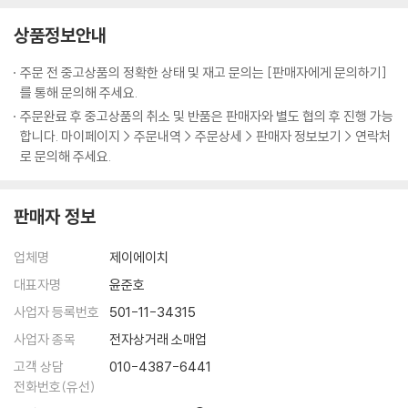
커룽지
가치 높은 책이 될 것이다.
상품정보안내
동파면
셰프 9인의 시크릿 쿠킹 팁 & 비하인드 스토리까지
주문 전 중고상품의 정확한 상태 및 재고 문의는 [판매자에게 문의하기]
4. Chef 홍석천
‘냉부’의 대표 셰프 9인이 방송에서 다 전하지 못한 요리 비법과 방송 뒷이
를 통해 문의해 주세요.
다 줄게라면
야기 등을 이 책을 통해 몽땅 공개했다. 메뉴 각각, 조리 과정 하나하나를
주문완료 후 중고상품의 취소 및 반품은 판매자와 별도 협의 후 진행 가능
불닭 소시지
리뷰하며 ‘이때 냉장고에는 없었지만 이 재료를 더 넣으면…’, ‘그때는 실수
합니다. 마이페이지 > 주문내역 > 주문상세 > 판매자 정보보기 > 연락처
아이 러브 유부
했지만 제대로 만들었으면…’, ‘시간이 없어서 그렇게 했지만 집에서 다시
로 문의해 주세요.
렛잇컵
제대로 만든다면…’, 등 저마다의 요리 비법을 깨알같이 전해주는 식이다.
홍런볼
또한 녹화당시의 상황과 에피소드, 못다한 이야기 등을 생생하고 재미있게
삼국회담
판매자 정보
알려준다. 이러한 시크릿 쿠킹 팁과 비하인드 스토리 등은 오직 이 책의 독
털업 샐러드
자들을 위해 셰프들이 특별히 공개한 것이다. 방송 중 조리 팁까지 담은 것
수픈데 오믈렛
업체명
제이에이치
은 물론이다.
치사의 사탑
대표자명
윤준호
행사의 완자님
요리 초보를 위한 정확한 조리 분량 수록
사업자 등록번호
501-11-34315
채면차림
방송을 본 후 아쉬운 것은 정확한 조리 분량을 알 수 없다는 점이다. 녹화가
키스버거
사업자 종목
전자상거래 소매업
끝난 뒤 셰프들은 ‘제가 거기에 설탕을 넣었다고요?’라고 제작진에게 되물
고객 상담
010-4387-6441
을 정도로 15분이라는 짧은 시간에 오직 혀의 감각과 손재간만으로 본능
5. Chef 미카엘
전화번호(유선)
에 가까운 요리를 한다. 평소 사용하는 식재료가 아니라 그때그때 맛을 보
브로콜리 치킨