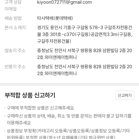
고객 상담
kiyoon072711@gmail.com
고 재료를 가감할 때가 많고 게스트의 입맛과 취향을 고려해 일반적인 레
프로틴 스틱
이메일
시피와 다르게 요리하기도 한다. 때문에 셰프들은 물론이고 제작진, 시청
마이 스위트 베이비
자 모두 조리 분량을 가늠하기가 어렵다는 한계가 있다.
배송 방법
타사택배(롯데택배)
가희에게 반하나
하지만 요리 초보에게 조리 분량은 반드시 필요하다. ‘정확한 분량을 알 수
본사 소재지
경기도 용인시 기흥구 구갈동 578-3 구갈주차전용건
오순도순
없어 폭망했다'며 볼멘소리를 하는 이들을 위해 셰프들이 만든 요리를 기
물 3층 301호-c370(구길동)공급면적3.3m(구길동,
가슴이 콩닭콩닭
반으로 요리 연구가 문인영 씨가 조리 분량(2인분 기준)을 재구성했다. 방
구갈주차전용건물)
백 투 더 치킨
송 중에는 게스트의 입맛을 반영해 지나치게 맵거나 달게 만들어지기도 했
발송지 주소
충청남도 천안시 서북구 쌍용동 828 삼환빌딩 2층 20
비어 슈림프
는데 책 속 조리 분량은 보편적인 입맛에 맞춘 것이 특징이며, 일단 ‘간이
2호 와이앤제이컴퍼니
소테미너
맞는 음식’으로 만드는 데 주력했다. 이를 기준 삼아 각자 입맛에 맞게 재료
치킨마요랑깨
반품지 주소
충청남도 천안시 서북구 쌍용동 828 삼환빌딩 2층 20
를 가감하다 보면 나만의 레시피를 완성할 수 있을 것이다.
따라미소
2호 와이앤제이컴퍼니
뽀빠이롤
방송 조리 과정을 캡처 컷으로 담아 더욱 리얼하게
소고기가 살아 있네
이 책의 요리 과정 컷은 새로이 촬영한 것이 아니다. 실제 방송분을 앵글별
부적합 상품 신고하기
신고하기
로 꼼꼼하게 캡처 및 수록, 순식간에 흘러가버린 방송 장면을 하나하나 붙
6. Chef 김풍
잡아 둔 듯 한 느낌을 얻을 수 있다. 또한 최대한 많은 컷, 조리 상 가장 중요
구매에 부적합한 상품은 신고해주세요.
갸루상 케이크
한 컷 등을 골라 담아 캡처 컷만 보고도 셰프들의 요리를 어느정도 재현할
구매하신 상품의 상태, 배송, 취소 및 반품 문의는 판매자 묻고 답하기를
자투리타타
수 있도록 구성했다. 다시 말해 이 과정 컷들을 잘 따라가다 보면 셰프들이
이용해주세요.
섹시 한 컵
어떤 재료를 어떻게 손질해서 어느 정도 넣었는지, 또 어떤 상태가 될 때까
상품정보 부정확(카테고리 오등록/상품오등록/상품정보 오등록/기타
와풍 주니어 버거
지 조리했는지 등을 대략 가늠할 수 있다. 중간중간 셰프들의 다양한 모습
허위등록) 부적합 상품(청소년 유해물품/기타 법규위반 상품)