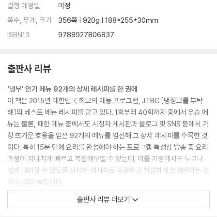
달.고.나 (달콤한 고기 나들이)
발행 예정일
미정
연양만점
쪽수, 무게, 크기
356쪽 | 920g | 188*255*30mm
샘앤치즈그라탱
ISBN13
9788927806837
아빠손 피자
오리 감자 너엇~!
오겹시대
출판사 리뷰
샐러드 올리오
‘냉부’ 인기 메뉴 92개의 상세 레시피를 한 권에
3. Chef 정창욱
이 책은 2015년 대한민국 최고의 예능 프로그램, JTBC [냉장고를 부탁
심쿵 오믈렛
해]의 베스트 메뉴 레시피를 담고 있다. 1회부터 40회까지 중에서 우승 메
삼겹살 플레이트
뉴는 물론, 패한 메뉴 중에서도 시청자 게시판과 블로그 및 SNS 등에서 가
엑소 떡볶이
장 뜨거운 호응을 얻은 92개의 메뉴를 엄선해 그 상세 레시피를 수록한 것
괜찮아, 목심이야
이다. 특히 15분 만에 요리를 완성해야 하는 프로그램 특성상 방송 중 요리
타코 리턴
과정이 지나치게 빠르고 복잡해보일 수 있는데, 이를 가정에서도 누구나
미소볼
쉽게 따라할 수 있도록 상세한 레시피로 꼼꼼하고 친절하게 알려준다는 것
의기양양
이 이 책의 특징이다.
순결한 튀김
방송만 보고는 도무지 따라 만들 수 없었던 이들, 일일이 홈페이지에서 불
출판사 리뷰 더보기
섬섬옥수수
편하게 레시피를 확인해야 했던 이들, 기존 레시피가 너무 간략해 제대로
우와한 양갈비
요리할 수 없었던 이들에게 단 한 권으로 엮인 이 레시피북은 충분히 활용