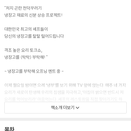
"처지 곤란 천덕꾸러기
냉장고 재료의 신분 상승 프로젝트!
대한민국 최고의 셰프들이
당신의 냉장고를 탈탈 털어드립니다
격조 높은 요리 토크쇼,
냉장고를 (탁탁) 부탁해! "
- 냉장고를 부탁해 오프닝 멘트 중 -
이제 월요일 밤이면 으레 ‘냉부’를 보기 위해 TV 앞에 앉는다. 매주 네 가지
요리가 새로이 탄생해 우리의 침샘을 자극하고,‘아침이 밝으면 반드시 저
요리를 먹어보리라’ 마음먹는다. 셰프의 레스토랑을 직접 찾아가기도 하
고, 아쉬운 대로 비슷한 메뉴를 사 먹기도 한다. 그런가 하면 냉장고를 뒤져
책소개 더보기
직접 만들어 먹는 이들도 참 많다. 안타까운 건 어제 분명 본방 사수하며 재
미있게 본 그 요리법이 잘 기억나지 않는다는 점이다. 방송은 너무 빠르게
흘러가버린다. 이 책이 필요한 이유다! 이 책은 ‘냉부’ 속 인기 메뉴 92개의
목차