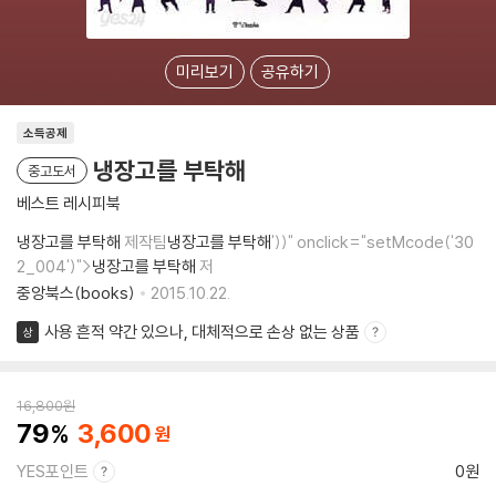
미리보기
공유하기
소득공제
냉장고를 부탁해
중고도서
베스트 레시피북
냉장고를 부탁해
제작팀
냉장고를 부탁해
'))" onclick="setMcode('30
2_004')">
냉장고를 부탁해
저
중앙북스(books)
2015.10.22.
사용 흔적 약간 있으나, 대체적으로 손상 없는 상품
상
16,800
원
79
3,600
YES포인트
0원