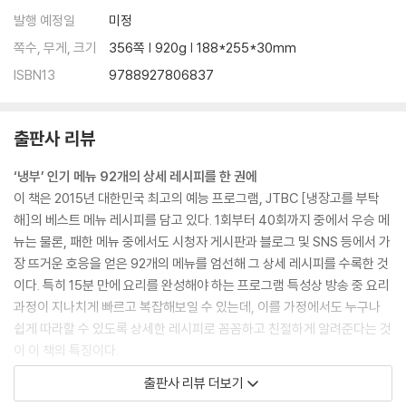
달.고.나 (달콤한 고기 나들이)
발행 예정일
미정
연양만점
쪽수, 무게, 크기
356쪽 | 920g | 188*255*30mm
샘앤치즈그라탱
ISBN13
9788927806837
아빠손 피자
오리 감자 너엇~!
오겹시대
출판사 리뷰
샐러드 올리오
‘냉부’ 인기 메뉴 92개의 상세 레시피를 한 권에
3. Chef 정창욱
이 책은 2015년 대한민국 최고의 예능 프로그램, JTBC [냉장고를 부탁
심쿵 오믈렛
해]의 베스트 메뉴 레시피를 담고 있다. 1회부터 40회까지 중에서 우승 메
삼겹살 플레이트
뉴는 물론, 패한 메뉴 중에서도 시청자 게시판과 블로그 및 SNS 등에서 가
엑소 떡볶이
장 뜨거운 호응을 얻은 92개의 메뉴를 엄선해 그 상세 레시피를 수록한 것
괜찮아, 목심이야
이다. 특히 15분 만에 요리를 완성해야 하는 프로그램 특성상 방송 중 요리
타코 리턴
과정이 지나치게 빠르고 복잡해보일 수 있는데, 이를 가정에서도 누구나
미소볼
쉽게 따라할 수 있도록 상세한 레시피로 꼼꼼하고 친절하게 알려준다는 것
의기양양
이 이 책의 특징이다.
순결한 튀김
방송만 보고는 도무지 따라 만들 수 없었던 이들, 일일이 홈페이지에서 불
출판사 리뷰 더보기
섬섬옥수수
편하게 레시피를 확인해야 했던 이들, 기존 레시피가 너무 간략해 제대로
우와한 양갈비