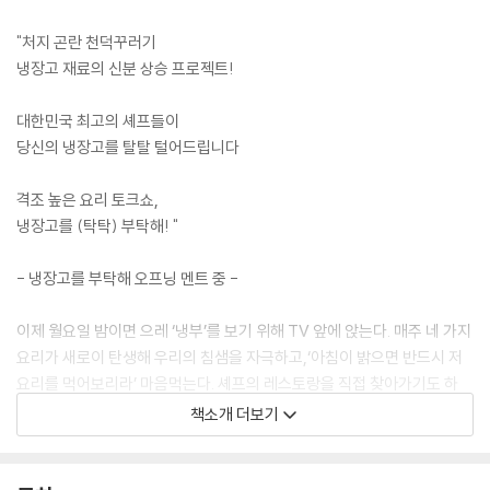
"처지 곤란 천덕꾸러기
냉장고 재료의 신분 상승 프로젝트!
대한민국 최고의 셰프들이
당신의 냉장고를 탈탈 털어드립니다
격조 높은 요리 토크쇼,
냉장고를 (탁탁) 부탁해! "
- 냉장고를 부탁해 오프닝 멘트 중 -
이제 월요일 밤이면 으레 ‘냉부’를 보기 위해 TV 앞에 앉는다. 매주 네 가지
요리가 새로이 탄생해 우리의 침샘을 자극하고,‘아침이 밝으면 반드시 저
요리를 먹어보리라’ 마음먹는다. 셰프의 레스토랑을 직접 찾아가기도 하
고, 아쉬운 대로 비슷한 메뉴를 사 먹기도 한다. 그런가 하면 냉장고를 뒤져
책소개 더보기
직접 만들어 먹는 이들도 참 많다. 안타까운 건 어제 분명 본방 사수하며 재
미있게 본 그 요리법이 잘 기억나지 않는다는 점이다. 방송은 너무 빠르게
흘러가버린다. 이 책이 필요한 이유다! 이 책은 ‘냉부’ 속 인기 메뉴 92개의