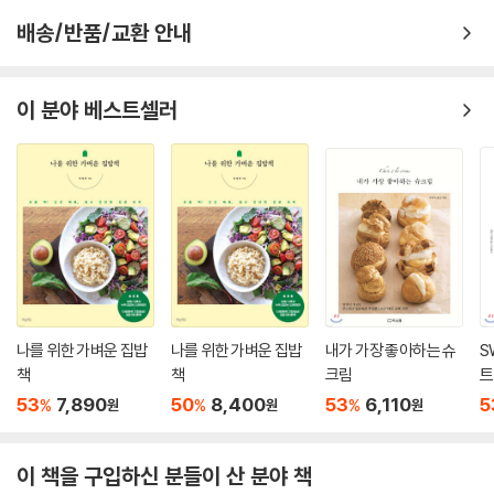
브로콜리 치킨
고 재료를 가감할 때가 많고 게스트의 입맛과 취향을 고려해 일반적인 레
배송/반품/교환 안내
프로틴 스틱
시피와 다르게 요리하기도 한다. 때문에 셰프들은 물론이고 제작진, 시청
마이 스위트 베이비
자 모두 조리 분량을 가늠하기가 어렵다는 한계가 있다.
가희에게 반하나
하지만 요리 초보에게 조리 분량은 반드시 필요하다. ‘정확한 분량을 알 수
이 분야 베스트셀러
오순도순
없어 폭망했다'며 볼멘소리를 하는 이들을 위해 셰프들이 만든 요리를 기
가슴이 콩닭콩닭
반으로 요리 연구가 문인영 씨가 조리 분량(2인분 기준)을 재구성했다. 방
백 투 더 치킨
송 중에는 게스트의 입맛을 반영해 지나치게 맵거나 달게 만들어지기도 했
비어 슈림프
는데 책 속 조리 분량은 보편적인 입맛에 맞춘 것이 특징이며, 일단 ‘간이
소테미너
맞는 음식’으로 만드는 데 주력했다. 이를 기준 삼아 각자 입맛에 맞게 재료
치킨마요랑깨
를 가감하다 보면 나만의 레시피를 완성할 수 있을 것이다.
따라미소
뽀빠이롤
방송 조리 과정을 캡처 컷으로 담아 더욱 리얼하게
소고기가 살아 있네
이 책의 요리 과정 컷은 새로이 촬영한 것이 아니다. 실제 방송분을 앵글별
나를 위한 가벼운 집밥
나를 위한 가벼운 집밥
내가 가장 좋아하는 슈
S
로 꼼꼼하게 캡처 및 수록, 순식간에 흘러가버린 방송 장면을 하나하나 붙
책
책
크림
트
6. Chef 김풍
잡아 둔 듯 한 느낌을 얻을 수 있다. 또한 최대한 많은 컷, 조리 상 가장 중요
53
7,890
50
8,400
53
6,110
5
갸루상 케이크
%
%
%
원
원
원
한 컷 등을 골라 담아 캡처 컷만 보고도 셰프들의 요리를 어느정도 재현할
자투리타타
수 있도록 구성했다. 다시 말해 이 과정 컷들을 잘 따라가다 보면 셰프들이
섹시 한 컵
어떤 재료를 어떻게 손질해서 어느 정도 넣었는지, 또 어떤 상태가 될 때까
이 책을 구입하신 분들이 산 분야 책
와풍 주니어 버거