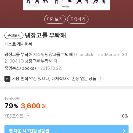
미리보기
공유하기
냉장고를 부탁해
중고도서
베스트 레시피북
냉장고를 부탁해
제작팀
냉장고를 부탁해
'))" onclick="setMcode('30
2_004')">
냉장고를 부탁해
저
중앙북스(books)
2015.10.22.
사용 흔적 약간 있으나, 대체적으로 손상 없는 상품
상
16,800
원
79
3,600
YES포인트
0원
앱 다운 시 1천원 상품권