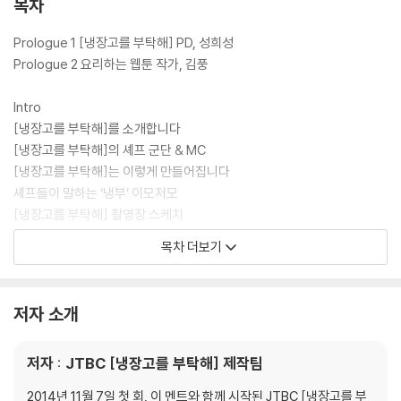
목차
상세 레시피를 셰프들의 쿠킹 팁 및 조리 분량과 함께 담아 낸 [냉장고를
부탁해] 공식 레시피북이다.
Prologue 1 [냉장고를 부탁해] PD, 성희성
Prologue 2 요리하는 웹툰 작가, 김풍
Intro
[냉장고를 부탁해]를 소개합니다
[냉장고를 부탁해]의 셰프 군단 & MC
[냉장고를 부탁해]는 이렇게 만들어집니다
셰프들이 말하는 ‘냉부’ 이모저모
[냉장고를 부탁해] 촬영장 스케치
[냉장고를 부탁해] 최고의 인기 메뉴
목차 더보기
: 셰프가 뽑은 최고의 메뉴 10 | ‘냉부’ 제작진이 뽑은 최고의 메뉴 10 | SN
S에서 가장 많이 따라 한 메뉴
대진별 메뉴 찾아보기
저자 소개
일러두기
저자 : JTBC [냉장고를 부탁해] 제작팀
1. Chef 최현석
닭딸
2014년 11월 7일 첫 회, 이 멘트와 함께 시작된 JTBC [냉장고를 부