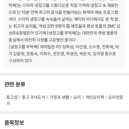
For덕
탁해]는 스타의 냉장고를 스튜디오로 직접 가져와 냉장고 속 재료만
봉선아 시집 가자미
으로 단 15분 만에 최고의 음식을 만들어보는 화제의 예능 프로그램
곤봉 (곤약봉골레)
이다. 스타의 냉장고를 속속들이 살피는 재미와 어디에서도 본 적 없
보굴보굴
는 최고의 요리들, 개성 강한 9명의 톱 셰프들과 환상 호흡의 2MC 김
안심하드라고
성주&정형돈이 있기에 [냉장고를 부탁해]는 대한민국 쿡방 열풍의
삼고마비
중심에서 여전히 시청률 고공행진 중이다.
치튀치튀뱅뱅
[냉장고를 부탁해] 제작팀은 PD 성희성, 이건영, 소수정, 전휘제, 작
스푼파스타
가 강윤정, 민동숙, 이희수, 천진영, 하경진, 박은지, 강귀영 등으로
김마삼
구성되어 있다.
부드러어
만두렀써니
관련 분류
2. Chef 샘킴
치킨 요로케
중고샵
중고 국내도서
가정과 생활
요리
개인요리책
요리전문
앤초비파스타
가
Mr.콩chu
스키니 신
로맨티스튜
품목정보
마이 러블리 튀밥