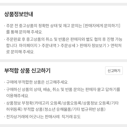
요리할 수 없었던 이들에게 단 한 권으로 엮인 이 레시피북은 충분히 활용
커룽지
가치 높은 책이 될 것이다.
상품정보안내
동파면
셰프 9인의 시크릿 쿠킹 팁 & 비하인드 스토리까지
주문 전 중고상품의 정확한 상태 및 재고 문의는 [판매자에게 문의하기]
4. Chef 홍석천
‘냉부’의 대표 셰프 9인이 방송에서 다 전하지 못한 요리 비법과 방송 뒷이
를 통해 문의해 주세요.
다 줄게라면
야기 등을 이 책을 통해 몽땅 공개했다. 메뉴 각각, 조리 과정 하나하나를
주문완료 후 중고상품의 취소 및 반품은 판매자와 별도 협의 후 진행 가능
불닭 소시지
리뷰하며 ‘이때 냉장고에는 없었지만 이 재료를 더 넣으면…’, ‘그때는 실수
합니다. 마이페이지 > 주문내역 > 주문상세 > 판매자 정보보기 > 연락처
아이 러브 유부
했지만 제대로 만들었으면…’, ‘시간이 없어서 그렇게 했지만 집에서 다시
로 문의해 주세요.
렛잇컵
제대로 만든다면…’, 등 저마다의 요리 비법을 깨알같이 전해주는 식이다.
홍런볼
또한 녹화당시의 상황과 에피소드, 못다한 이야기 등을 생생하고 재미있게
삼국회담
부적합 상품 신고하기
알려준다. 이러한 시크릿 쿠킹 팁과 비하인드 스토리 등은 오직 이 책의 독
신고하기
털업 샐러드
자들을 위해 셰프들이 특별히 공개한 것이다. 방송 중 조리 팁까지 담은 것
수픈데 오믈렛
구매에 부적합한 상품은 신고해주세요.
은 물론이다.
치사의 사탑
구매하신 상품의 상태, 배송, 취소 및 반품 문의는 판매자 묻고 답하기를
행사의 완자님
이용해주세요.
요리 초보를 위한 정확한 조리 분량 수록
채면차림
상품정보 부정확(카테고리 오등록/상품오등록/상품정보 오등록/기타
방송을 본 후 아쉬운 것은 정확한 조리 분량을 알 수 없다는 점이다. 녹화가
키스버거
허위등록) 부적합 상품(청소년 유해물품/기타 법규위반 상품)
끝난 뒤 셰프들은 ‘제가 거기에 설탕을 넣었다고요?’라고 제작진에게 되물
전자상거래에 어긋나는 판매사례: 직거래 유도
을 정도로 15분이라는 짧은 시간에 오직 혀의 감각과 손재간만으로 본능
5. Chef 미카엘
에 가까운 요리를 한다. 평소 사용하는 식재료가 아니라 그때그때 맛을 보