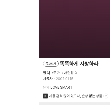
똑똑하게 사랑하라
중고도서
필 맥그로
저
서현정
역
시공사
2007.01.15.
원제
LOVE SMART
사용 흔적 많이 있으나, 손상 없는 상품
중