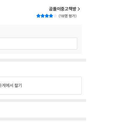
곰돌이중고책방
18명 평가
가게에서 팔기