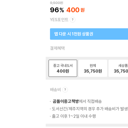
9,500
원
96
400
YES포인트
앱 다운 시 1천원 상품권
결제혜택
중고 국내도서
원제
새상품
400
원
35,750
원
35,75
배송비
곰돌이중고책방
에서 직접배송
도서산간/제주지역의 경우 추가 배송비가 발생
출고 이후 1~2일 이내 수령