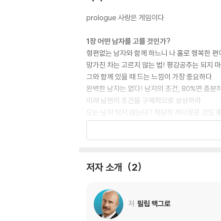
prologue 사랑은 게임이다
1장 어떤 남자를 고를 것인가?
형편없는 남자와 함께 하느니 나 홀로 행복한 편
망가진 차는 고르지 않는 법! 평강공주는 되지 
그와 함께 있을 때 드는 느낌이 가장 중요하다
완벽한 남자는 없다! 남자의 조건, 80%면 충분
미래 남편의 조건을 구체적으로 상상하라
오는 남자 막지 않는다? 적당히 까다로운 것도 
2장 자신을 사랑하면 그도 당신을 사랑한다
최고의 모습을 찾아라, 찾지 못하면 게임 끝이다
자신을 사랑해라, 그러면 그도 당신을 사랑하게 
저자 소개
2
개성을 나타내라, 기억에 남는 존재가 돼야 한다
자신감을 보여라, 남자가 스스로 쫓아오도록!
자기 생각을 말해라, 예스 걸은 지루할 뿐이다
저
필립 맥그로
3장 사랑 앞에서 절박한 모습은 보이지 마라