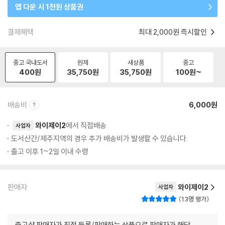
앱 다운 시 1천원 상품권
결제혜택
최대 2,000원 즉시할인
중고 국내도서
원제
새상품
중고
400
원
35,750
원
35,750
원
100
원~
배송비
6,000원
와이제이2
에서 직접배송
사업자
도서산간/제주지역의 경우 추가 배송비가 발생할 수 있습니다.
출고 이후 1~2일 이내 수령
판매자
와이제이2
사업자
13명 평가
중고샵 판매자가 직접 등록/판매하는 상품으로 판매자가 해당