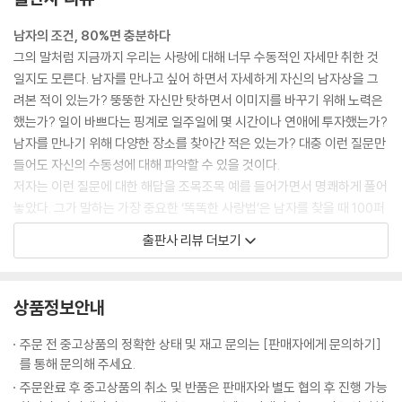
이 남자한테 심각한 문제가 있는 건 아닐까?
남자의 조건, 80%면 충분하다
내가 바라는 남자의 조건에 얼마나 맞을까?
그의 말처럼 지금까지 우리는 사랑에 대해 너무 수동적인 자세만 취한 것
그를 파악하는 지름길은 진실한 대화다
일지도 모른다. 남자를 만나고 싶어 하면서 자세하게 자신의 남자상을 그
려본 적이 있는가? 뚱뚱한 자신만 탓하면서 이미지를 바꾸기 위해 노력은
8장 평생 후회 없는 남자 선택하기
했는가? 일이 바쁘다는 핑계로 일주일에 몇 시간이나 연애에 투자했는가?
결혼 후 후회하지 않는 최선의 남자 고르기
남자를 만나기 위해 다양한 장소를 찾아간 적은 있는가? 대충 이런 질문만
확실히 내 남자로 만드는 마지막 협상 기술
들어도 자신의 수동성에 대해 파악할 수 있을 것이다.
저자는 이런 질문에 대한 해답을 조목조목 예를 들어가면서 명쾌하게 풀어
9장 오래된 사랑 재충전하기
놓았다. 그가 말하는 가장 중요한 ‘똑똑한 사랑법’은 남자를 찾을 때 100퍼
차갑게 식어버린 사이, 다시 불을 지펴라
센트 완벽남을 찾기보다는 80퍼센트 조건의 남자를 찾으라고 충고하고
오래된 연인일수록 서로의 욕구를 파악하라
출판사 리뷰 더보기
있다. 눈을 낮추라는 것이 아니다. 눈높이는 더욱 까다롭게 높이되 그 조건
연인 관계를 더욱 돈독하게 만드는 방법
의 80퍼센트만 충족하는 남자를 찾고 나머지 20퍼센트 자신이 채워 넣으
완벽할 정도로 행복한 커플은 세상에 없다
라고 말하고 있다.
남녀 사이에는 항상 갈등과 사랑이 공존한다
상품정보안내
100퍼센트 완벽한 사람을 찾는 시간에 80퍼센트는 남자도 놓치고, 결국
60퍼센트도 충족시키지 못하는 사람을 만나 한탄하며 살지도 모르는 일
epilogue
주문 전 중고상품의 정확한 상태 및 재고 문의는 [판매자에게 문의하기]
이기 때문이다. 완벽한 남자는 존재하지 않는다. 닥터 필의 똑똑한 사랑법
를 통해 문의해 주세요.
은 서로의 부족함을 함께 채워가면서 영원히 노력하며 살아가는 것이지,
주문완료 후 중고상품의 취소 및 반품은 판매자와 별도 협의 후 진행 가능
있지도 않는 완벽남을 찾아 인생을 허비하거나 허상의 남자를 만나 후회하