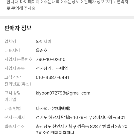
합니다. 마이페이지 > 주문내역 > 주문상세 > 판매자 정보보기 > 연락처
지는 말라는 것이다.
로 문의해 주세요.
판매자 정보
남자가 쓴 진정한 여자연애백서
아는 것이 힘이다. 이 책에는 남자들이 여자한테 공개하기 싫어하는 그들
업체명
와이제이
만의 욕구와 두려움이 소개되어 있다. 뿐만 아니라 남자들의 말과 행동을
분석하는 법도 담겨 있다. 남자들의 실체 폭로(?)야말로 여자들이 꼭 읽어
대표자명
윤준호
야 할 여자연애방법이 아닐까.
사업자 등록번호
790-10-02610
또한 이 책은 솔로 여성들의 연애론만을 다루고 있지는 않다. 사랑이 돈 문
사업자 종목
전자상거래 소매업
제, 직장 문제, 일상의 자잘한 문제들에 치이다 보면 예전의 두근거림은 어
고객 상담
010-4387-6441
느새 사라지기 마련이다. 그것은 더 이상 사랑이 아니다. 필 박사는 사랑의
전화번호(유선)
현재 상태를 파악하고 더욱 깊은 관계로 나아갈 수 있는 방법도 제시해 주
고객 상담
kiyoon072798@gmail.com
고 있다.
이메일
누구나 짝은 있다. 그리고 누구나 사랑과 기쁨으로 충만한 관계를 맺을 수
있다. 『똑똑하게 사랑하라』에는 서로에게 충실하고, 서로 사랑하고, 기쁨
배송 방법
타사택배(롯데택배)
으로 가득한 관계를 이룰 수 있는 비법이 숨겨져 있으며, 이미 사랑을 하고
본사 소재지
경기도 하남시 망월동 1079-1 우성미사타워 -c401
있는 사람들이 새로운 열정을 불태울 수 있는 방법까지 소개되어 있다.
발송지 주소
충청남도 천안시 서북구 쌍용동 828 삼환빌딩 2층 20
2호 와이앤제이컴퍼니