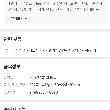
5장 남자의 진짜 속마음 엿보기
레일 헤드』, 『철도 네트워크 제국 2: 블랙 라이트 특급열차』, 『널 잊지
남자의 생각을 이해해야 마음도 사로잡는 법이다
않을게』, 『엔들링1-마지막 하나』, 『전사들 제3부: 셋의 힘1. 보이는
남자의 속마음을 쏙쏙 파헤친 남자의 진실 혹은 거짓!
것』 등 다수가 있다. 사막을 바다로 바꿔 준 은하수를 올려다보며 오
펼쳐보기
좀처럼 파악 안 되는 남자의 유별난 행동 양식
늘을 살아가고 싶은 한 사람. 겨울곰과 달콤슈가와 나를 아끼며 건강
짐승 같은 남자의 천성, 이해하고 받아들여라
하게 지치지 않고 번역하려 애쓰고 있다. 이화여자대학교를 졸업했으
며 명지대학교 사회교육원 번역
관련 분류
6장 최고의 애인을 만드는 6단계 전략
남자 만들기 1단계 _적당한 때와 장소 찾기
중고샵
중고 국내도서
자기관리
인간관계
남녀관계/연애
남자 만들기 2단계 _남녀친구 활용하기
남자 만들기 3단계 _대화로 접근하기
남자 만들기 4단계 _호감 주는 연기하기
품목정보
남자 만들기 5단계 _애 타게 만들기
남자 만들기 6단계 _신비감 유지하기
발행일
2007년 01월 15일
쪽수, 무게, 크기
282쪽 | 432g | 153*224*20mm
7장 남자의 사람됨을 판단하라
여자의 본능적인 안목으로 남자를 보자
ISBN13
9788952748096
내가 만난 남자, 나와 결혼은 할까?
사랑이 넘치는 자상한 아버지가 될 수 있을까?
출판사 리뷰
항상 나를 존중하고 소중하게 대할까?