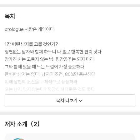
목차
prologue 사랑은 게임이다
1장 어떤 남자를 고를 것인가?
형편없는 남자와 함께 하느니 나 홀로 행복한 편이 낫다
망가진 차는 고르지 않는 법! 평강공주는 되지 마라
그와 함께 있을 때 드는 느낌이 가장 중요하다
완벽한 남자는 없다! 남자의 조건, 80%면 충분하다
미래 남편의 조건을 구체적으로 상상하라
오는 남자 막지 않는다? 적당히 까다로운 것도 좋다
목차 더보기
2장 자신을 사랑하면 그도 당신을 사랑한다
최고의 모습을 찾아라, 찾지 못하면 게임 끝이다!
자신을 사랑해라, 그러면 그도 당신을 사랑하게 된다.
저자 소개
2
개성을 나타내라, 기억에 남는 존재가 돼야 한다
자신감을 보여라, 남자가 스스로 쫓아오도록!