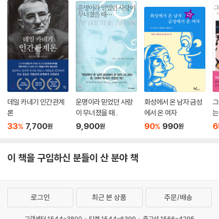
데일 카네기 인간관계
운명이라 믿었던 사랑
화성에서 온 남자 금성
그
론
이 무너졌을 때...
에서 온 여자
는
33
7,700
9,900
90
990
6
%
%
원
원
원
이 책을 구입하신 분들이 산 분야 책
로그인
최근 본 상품
주문/배송
고객센터 1544-3800
티켓 1544-6399
중고샵 1566-4295