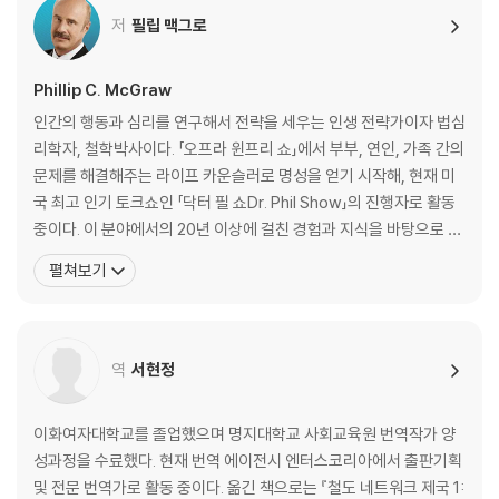
자기 생각을 말해라, 예스 걸은 지루할 뿐이다
저
필립 맥그로
3장 사랑 앞에서 절박한 모습은 보이지 마라
일주일에 몇 시간을 연애에 투자하는가?
Phillip C. McGraw
과거 상처에 대한 두려움부터 떨쳐버려라
인간의 행동과 심리를 연구해서 전략을 세우는 인생 전략가이자 법심
남자 앞에서 절대 절박한 모습을 보이지 마라
리학자, 철학박사이다. 「오프라 윈프리 쇼」에서 부부, 연인, 가족 간의
사랑 게임의 승자처럼 생각하고 느끼고 행동하라
문제를 해결해주는 라이프 카운슬러로 명성을 얻기 시작해, 현재 미
항상 자신의 모습을 있는 그대로 받아들이자
국 최고 인기 토크쇼인 「닥터 필 쇼Dr. Phil Show」의 진행자로 활동
이제 달라진 생각만큼 달라진 사랑을 시작하자
중이다. 이 분야에서의 20년 이상에 걸친 경험과 지식을 바탕으로 한
인생 전략과 변화 프로그램을 통해 지금까지 수만 명의 사람들이 스
펼쳐보기
4장 그의 머릿속에 나를 각인시켜라
스로 정말 원하는 삶을 살 수 있도록 도와주었다. 미국 최고의 법률 컨
나의 진짜 모습, 남들에게는 어떻게 보일까?
설팅 사인 코트룸 사이언스Courtroom Sciences, Inc.의 공동 설
남과 잘 어울리는 스타일인가? 기억에 남는 모습을 보여라
립자이자 대표로
남을 보살펴 주는 성격인가? 자신의 장점으로 남자를 감싸라
역
서현정
자신의 관심사는 무엇인가? 남다른 가치관을 가져라
눈에 띄는 개성이 있는가? 보이는 것이 전부는 아니다
남자들의 관심을 끄는 긍정적인 자기 모습 5가지
이화여자대학교를 졸업했으며 명지대학교 사회교육원 번역작가 양
기억에 남느냐 남지 못하느냐, 그것이 문제이다
성과정을 수료했다. 현재 번역 에이전시 엔터스코리아에서 출판기획
및 전문 번역가로 활동 중이다. 옮긴 책으로는 『철도 네트워크 제국 1: