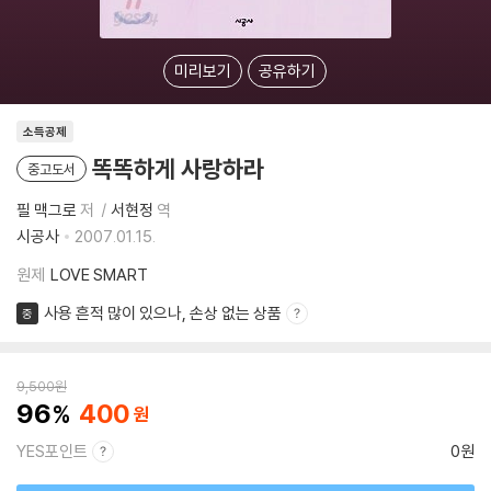
미리보기
공유하기
소득공제
똑똑하게 사랑하라
중고도서
필 맥그로
저
서현정
역
시공사
2007.01.15.
원제
LOVE SMART
사용 흔적 많이 있으나, 손상 없는 상품
중
9,500
원
96
400
YES포인트
0원