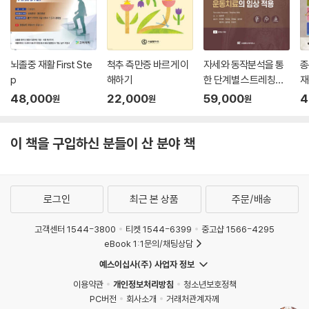
뇌졸중 재활 First Ste
척추 측만증 바르게 이
자세와 동작분석을 통
종
p
해하기
한 단계별 스트레칭과
재
운동치료의 임상 적용
48,000
22,000
59,000
4
원
원
원
이 책을 구입하신 분들이 산 분야 책
로그인
최근 본 상품
주문/배송
고객센터 1544-3800
티켓 1544-6399
중고샵 1566-4295
eBook 1:1문의/채팅상담
예스이십사(주) 사업자 정보
이용약관
개인정보처리방침
청소년보호정책
PC버전
회사소개
거래처관계자께