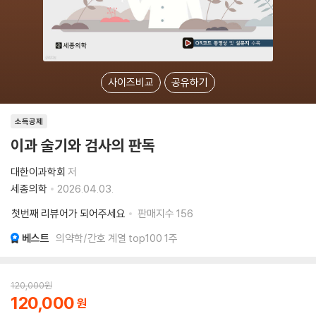
사이즈비교
공유하기
소득공제
이과 술기와 검사의 판독
대한이과학회
저
세종의학
2026.04.03.
첫번째 리뷰어가 되어주세요
판매지수
156
베스트
의약학/간호 계열 top100 1주
120,000
원
120,000