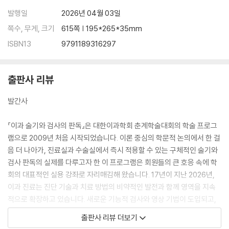
발행일
2026년 04월 03일
Section IV 이명 술기와 검사의 판독 181
쪽수, 무게, 크기
615쪽 | 195*265*35mm
17. 이명진료를 위한 다양한 설문지와 판독 183
ISBN13
9791189316297
18. 이명환자를 위한 청각검사의 판독 199
19. 혈관성 이명의 검사 209
20. 근경련성 이명의 보톡스 치료 219
출판사 리뷰
21. 이비인후과 의사가 하는 이명 상담치료 227
22. 이명의 소리 치료 237
발간사
23. 이명연구회에서 제안하는 이명 환자 진료 프로토콜 247
『이과 술기와 검사의 판독』은 대한이과학회 춘계학술대회의 학술 프로그
Section V 어지럼 술기와 검사의 판독 263
램으로 2009년 처음 시작되었습니다. 이론 중심의 학문적 논의에서 한 걸
24. 어지럼증 신체검사 및 소뇌기능검사 265
음 더 나아가, 진료실과 수술실에서 즉시 적용할 수 있는 구체적인 술기와
25. 비디오안진검사와 온도안진검사 273
검사 판독의 실제를 다루고자 한 이 프로그램은 회원들의 큰 호응 속에 학
26. 비디오두부충동검사 291
회의 대표적인 실용 강좌로 자리매김해 왔습니다. 17년이 지난 2026년,
27. 회전의자검사 297
이과 진료는 진단 기술과 치료 방법의 비약적인 발전과 함께 영역을 지속
28. 자세검사 311
적으로 확장하고 있습니다. 새로운 기능적 검사와 영상 기법이 도입되고,
29. 이석기능검사 323
재활 및 수술적 치료 전략이 세분화되면서 임상 현장에서 요구되는 술기와
출판사 리뷰 더보기
30. 자주쓰는 어지럼 설문지와 판독 335
다양한 검사에 대한 판독 능력 또한 더욱 정교해지고 있습니다. 이러한 변