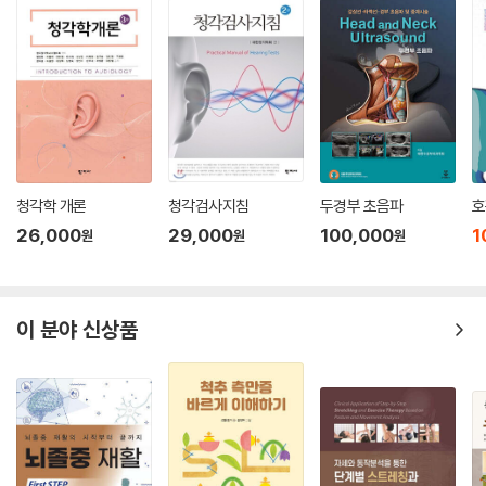
44. 내시경을 이용한 귀 처치 및 수술의 준비 491
니다. 본 책의 발간 이 학회의 미션을 실천하는 의미 있는 한 걸음이 되기를
45. 내시경을 활용한 다양한 외래 술기 505
기대합니다. 감사합니다.
46. 내시경을 통해서 보는 중이 구조 513
47. 내시경을 이용한 고막성형술과 고실성형술 521
2026년 4월
48. 내시경을 이용한 이소골성형술 531
대한이과학회 회장 박시내
Section IX 이식형청각기기 술기와 검사의 판독 539
49. 최신 이식형청각기기의 종류 및 기기에 대한 이해 541
청각학 개론
청각검사지침
두경부 초음파
호
50. 이식형청각기기 대상자를 위한 청력검사의 판독 및 적응증 549
26,000
29,000
100,000
1
원
원
원
51. 인공와우이식술 중 검사의 판독 559
52. 인공와우 매핑기법과 술 후 평가의 판독 569
53. 중이이식기 및 골도 이식형 보청기: 적응증과 술기 581
이 분야 신상품
54. 능동형 중이이식기, 골도 이식형 보청기의 피팅 및 술 후 평가와 판독
595
찾아보기 605