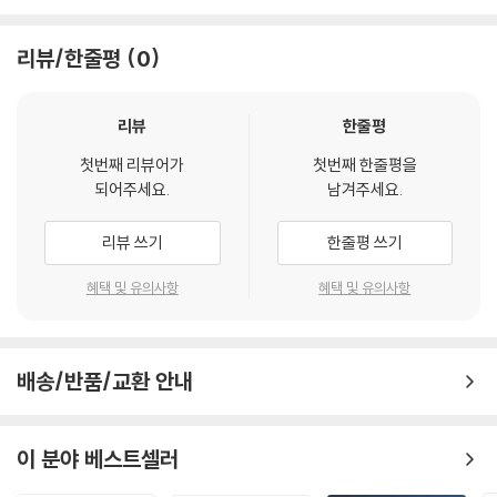
화 속에서 구체적이고 체계적인 진료 기법에 대한 교육적 요구는 그 어느
Section VI 외이 술기와 검사의 판독 351
때보다 높아지고 있습니다.
리뷰/한줄평
0
31. 외래에서 귀 모양 쉽게 분석하기 353
32. 비수술적 귀 기형 교정법 365
이에 대한이과학회는 그간 축적해 온 학술 프로그램의 내용을 정리하여 한
33. 이개 켈로이드의 외래 처치와 치료 375
권의 책자로 엮게 되었습니다. 특히 외래와 수술 현장에서 실제로 활용할
리뷰
한줄평
34. 이개 혈종의 처치와 치료 381
수 있는 기본 술기와 검사 해석, 그리고 임상 경험에서 도출된 진료의 실제
첫번째 리뷰어가
첫번째 한줄평을
35. 돌출귀 수술적 교정 387
적 노하우를 공유하고자 하였습니다. 이는 난청, 이명, 어지럼, 안면마비를
되어주세요.
남겨주세요.
36. 전이개누공의 치료 397
비롯한 다양한 이과 질환의 진료에 대한 보다 체계적이고 실질적인 접근을
돕는 중요한 지침이 될 것입니다.
리뷰 쓰기
한줄평 쓰기
Section VII 안면신경질환 술기와 검사의 판독 411
37. 안면마비 평가법 413
본 책자는 이과학회의 임상 연구의 한 축을 담당하고 있는 8개 임상연구회
혜택 및 유의사항
혜택 및 유의사항
38. 안면신경마비의 전기생리학적 검사 판독: ENoG와 EMG 421
의 기획과 참여, 그리고 학회 간행위원회의 헌신적인 지원을 통해 완성되
39. 안면마비의 영상검사와 판독 431
었습니다. 매우 힘든 시기에 여러 임상연구회와 집필진의 노력이 모여 맺
40. 안면마비 환자를 위한 초음파 검사 445
은 소중한 결실입니다. 모든 집필진과 임상연구회 회장을 비롯한 임원진,
배송/반품/교환 안내
41. 안면마비 환자의 고실 내 스테로이드 주입술 461
학회 간행 위원회 위원 및 이효정 간행 이사의 노고에 깊은 감사를 드립니
42. 안면마비 환자의 보툴리눔 독소 및 기타 물질 주입술 469
다.
43. 안면마비의 재활치료: 자가 재활치료 및 전문 재활치료 479
이 분야 베스트셀러
대한이과학회는 “인류의 귀 건강을 위해 헌신한다”는 미션을 바탕으로 학
Section VIII 귀내시경 술기와 검사의 판독 489
문적 발전과 교류, 회원들의 연구 및 임상 역량 강화를 동시에 추구해 왔습