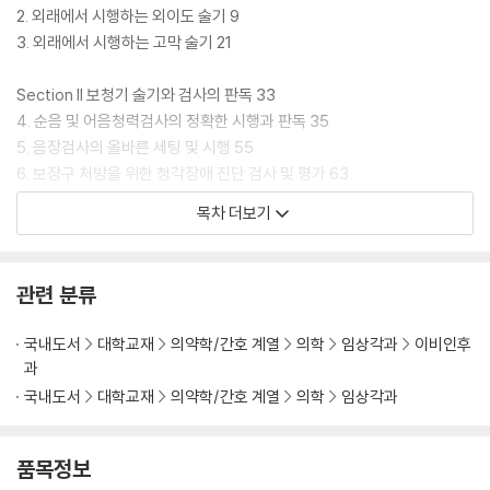
2. 외래에서 시행하는 외이도 술기 9
3. 외래에서 시행하는 고막 술기 21
Section II 보청기 술기와 검사의 판독 33
4. 순음 및 어음청력검사의 정확한 시행과 판독 35
5. 음장검사의 올바른 세팅 및 시행 55
6. 보장구 처방을 위한 청각장애 진단 검사 및 평가 63
7. 보청기 피팅(Fitting) 실전 가이드 71
목차 더보기
8. 실이 측정 실전 가이드 79
9. 보청기 성능 점검 방법 및 문제 해결 87
10. 꼭 필요한 난청 및 보청기 평가 설문지와 판독 99
관련 분류
11. 보청기연구회에서 제안하는 난청 환자 진료 프로토콜 111
국내도서
대학교재
의약학/간호 계열
의학
임상각과
이비인후
Section III 이관질환 술기와 검사의 판독 121
과
12. 임피던스 청력검사: 원리와 임상적 활용 123
국내도서
대학교재
의약학/간호 계열
의학
임상각과
13. 이관기능검사: 평가 방법과 임상적 활용 135
14. 중이 환기관 삽입술: 적응증과 술기 157
15. 이관풍선확장술: 적응증과 술기 165
품목정보
16. 이관 개방증의 치료: 술기와 관리 173