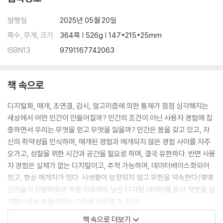
발행일
2025년 05월 20일
쪽수, 무게, 크기
364쪽 | 526g | 147*215*25mm
ISBN13
9791167742063
책 속으로
디지털화, 매개, 초연결, 감시, 알고리즘에 의한 통제가 점점 심각해지는
세상에서 어떤 인간이 만들어질까? 인간의 조건이 아닌 사용자 경험에 집
중하면서 우리는 무엇을 얻고 무엇을 잃을까? 인간은 몸을 갖고 있고, 자
신의 취약성을 인식하며, 매개된 경험과 매개되지 않은 경험 사이를 자주
오가고, 성찰을 위한 시간과 공간을 필요로 하며, 결국 유한하다. 반면 사용
자 경험은 실체가 없는 디지털이고, 추적 가능하며, 데이터베이스화되어
있고, 항상 매개자가 있다. 사생활이 보장되지 않고 무한을 약속한다(몇몇
신기술이 장담하듯이 죽음 이후에도 남은 디지털 데이터를 모아 챗봇을 설
계함으로써 비통해하는 가족을 위로할 수 있다).
--- p.16
책 속으로 더보기