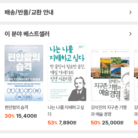
스러운 공간이다. 그러나 저자는 그런 현실을 옹호해야 한다고 역설한다.
배송/반품/교환 안내
그 혼란과 실패가 인간적인 삶의 핵심이기 때문이다. 우리는 불편함과 동
시에 인간의 조건이 되는 그 현실의 경험들까지 함께 제거해나가고 있다.
책을 읽지 않고 기기에게 요약해달라고 하는 일은 독서의 종말을, 문서 작
이 분야 베스트셀러
성을 인공지능에게 맡기는 일은 생각의 종말을, 지시어만을 입력해 그림을
얻는 일은 창작의 종말을 앞당길 수 있다. 우리가 인간의 영역이라고 불렀
던 모든 경험을 기술에 맡기게 된다면 우리는 인간을 어떻게 정의해야 할
수 있을까? 저자는 가장 근본적이고 중대한 질문을 던진다.
이 데이터화된 세계에서 벗어날 수 있을까
: 공동체의 회복과 우리의 선택이 필요한 순간
저자는 이 책에서 ‘우리’라는 집합 명사를 사용한다. 이 책에서 ‘우리’란 실
체를 가진 모든 인간을 포함하는 공동체를 지칭하는 말이다. 기술 사용이
편안함의 습격
나는 나를 지배하고 싶
강석진의 지구촌 기행
강
광범위하게 퍼진 현실을 감안했을 때, 다양한 디지털 기술을 받아들이지
다
과 예술 경영
과
않기로 결심한 사람조차도 타인의 기술 사용에 영향을 받지 않을 수 없기
30
15,400
%
원
53
7,890
50
25,000
5
때문이다. 우리는 집단적으로 기술의 영향을 받는 만큼, 집단적으로 이 문
%
%
원
원
제에 대응할 필요가 있다고 저자는 주장한다. 그러나 기술적 필요 때문에
공적 공간이 낱낱이 분할됨에 따라 ‘우리’는 점점 사라지고 있다. 기술로 매