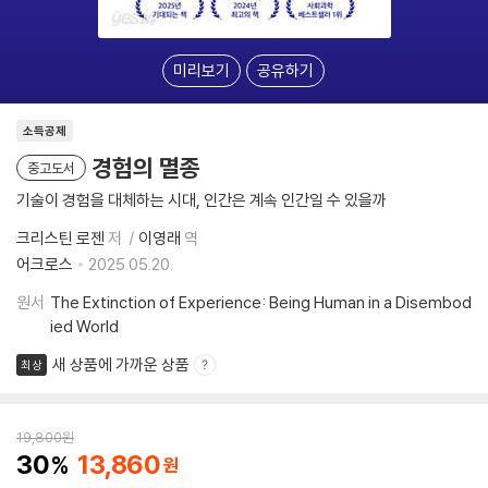
미리보기
공유하기
소득공제
경험의 멸종
중고도서
기술이 경험을 대체하는 시대, 인간은 계속 인간일 수 있을까
크리스틴 로젠
저
이영래
역
어크로스
2025.05.20.
원서
The Extinction of Experience: Being Human in a Disembod
ied World
새 상품에 가까운 상품
최상
19,800
원
30
13,860