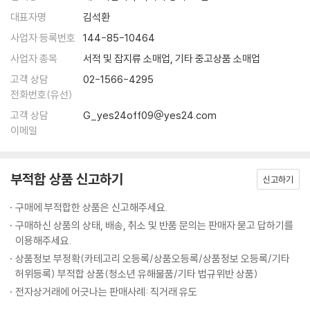
고통과 실패가 삭제된 경험으로 실제 경험을 대체한다. 체계화되지 않은
람이 되기를 바란다.” 그는 기계에 연결하는 것을 “일종의 자살”에 비유했
대표자명
김석환
현실의 경험보다 균질화된 매개 경험이 더 가치 있게 여겨진다.
다.
사업자 등록번호
144-85-10464
--- p.265
이에 더해, 저자는 우리가 빅테크 기업들이 기술을 발전시키는 이유를 망
사업자 종목
서적 및 잡지류 소매업, 기타 중고상품 소매업
각했다는 점을 지적한다. 그 목표란 이윤 추구다. 빅테크 기업들은 자신들
고객 상담
02-1566-4295
의 이윤을 추구하기 위해서 기술 사용자들에게 유토피아와 같은 세계를 약
전화번호(유선)
속하고, 이로써 현실 경험을 대체해 나간다. “자동적이고 수월하며 매끄러
고객 상담
G_yes24off09@yes24.com
운” 곳을 약속한다는 이 슬로건은 애플의 광고에서 들어 있는 말이다. 저자
이메일
는 이 기술 세계가 과연 우리가 살고 싶은 곳인지를 묻는다.
경험이 멸종된 시대, 인간다움은 가능한가
부적합 상품 신고하기
신고하기
: 기기가 대신 요약해준 글, 인공지능이 정리한 문서, 지시어로 만들어낸
그림….
구매에 부적합한 상품은 신고해주세요.
기술이 경험을 대신하는 세상이 위협하는 호모 사피엔스의 미래
구매하신 상품의 상태, 배송, 취소 및 반품 문의는 판매자 묻고 답하기를
이용해주세요.
《불안 세대》의 저자인 조너선 하이트는 《경험의 멸종》을 추천하며 다음과
상품정보 부정확(카테고리 오등록/상품오등록/상품정보 오등록/기타
같이 말했다. “인공지능이 모든 것을 쉽고, 마찰 없고, 실체 없게 만들겠다
허위등록) 부적합 상품(청소년 유해물품/기타 법규위반 상품)
고 위협하는 지금, 이 책의 메시지는 더욱 절실하다.” 매끄럽고 자동화된
전자상거래에 어긋나는 판매사례: 직거래 유도
매개 경험에 비해서 실제 현실은 언제나 실패의 가능성이 존재하는, 혼란