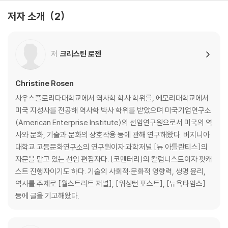
저자 소개
2
3장 손으로 써야만 배울 수 있는 것
손 글씨의 나비 효과 | 물성의 힘 | 그림 그리기의 쇠퇴 | 만지고 느끼고 소
저
크리스틴 로젠
비하고 | 어린이들의 학습에는 사람이 필요하다 | 육체성의 소멸 앞에서
4장 기다림과 지루함의 기능
Christine Rosen
사우스플로리다대학교에서 역사학 학사 학위를, 에모리대학교에서
디즈니월드에서 배운 줄 서기의 논리 | 성급하게 화가 난 사람들 | 지루함
미국 지성사를 전공해 역사학 박사 학위를 받았으며 미국기업연구소
을 없앤 대가 | 인내의 열매 | 회전 극장에서
(American Enterprise Institute)의 선임연구원으로서 미국의 역
사와 문화, 기술과 문화의 상호작용 등에 관해 연구해왔다. 버지니아
5장 감정 길들이기
대학교 고등문화연구소의 연구원이자 과학저널 [뉴 아틀란티스]의
자문을 맡고 있는 선임 편집자다. [코멘터리]의 칼럼니스트이자 팟캐
인간이라는 감정적 존재 | 우리 내부의, 숨겨진, 우리 자신 | 여섯 번째 감각
스트 진행자이기도 하다. 기술의 사회적·문화적 영향력, 생명 윤리,
| 감정 아웃소싱의 결과
역사를 주제로 [월스트리트 저널], [워싱턴 포스트], [뉴욕타임스]
등에 글을 기고해왔다.
6장 기술로 매개된 쾌락