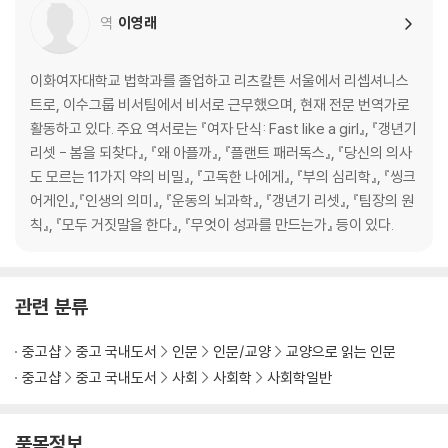
데이터로 축소된 쾌락 | 기록되기 위한 여행과 픽셀화된 예술 | 포르노로
역
이영래
대체된 섹스 | 미식 없는 식사, 현장 없는 경기 | 다시 도래한 쾌락주의 | 사
진 안에 박제된 경험 | 대체 불가능한 쾌락
이화여자대학교 법학과를 졸업하고 리츠칼튼 서울에서 리셉셔니스
7장 소멸하는 장소, 개인화된 공간
트로, 이수그룹 비서팀에서 비서로 근무했으며, 현재 전문 번역가로
활동하고 있다. 주요 역서로는 『여자 단식: Fast like a girl』, 『갱년기
장소가 뿌리뽑힌 사회 | 공간의 규칙 | 연결되지 않은 사람들 | 우리는 같이
리셋 - 봄을 되찾다』, 『왜 아플까』, 『플랜트 패러독스』, 『당신의 의사
있지 않다 | 우리가 서 있는 곳은 어딘가
도 모르는 11가지 약의 비밀』, 『고독한 나에게』, 『부의 심리학』, 『씽크
어게인』,『인생의 의미』, 『운동의 뇌과학』, 『갱년기 리셋』, 『팀장의 원
에필로그 이 혼란에 저항하라
칙』, 『모두 거짓말을 한다』, 『무엇이 성과를 만드는가』 등이 있다.
감사의 말
주
관련 분류
중고샵
중고 국내도서
인문
인문/교양
교양으로 읽는 인문
중고샵
중고 국내도서
사회
사회학
사회학일반
품목정보