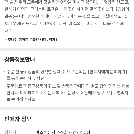
"기술은 우리 모두에게 광범위한 영향을 미치고 있으며, 그 영향은 말로 표
보고, 서로의 몸짓에 공감하는 것은 우리를 인간답게 만드는 핵심 요소다.
접 경험을 추월하는 시대가 도래했다고 선언한다. 직접 경험이 매개 경험
현하기 어렵다. 크리스틴 로젠은 내가 찾아 헤매던 말을 찾아냈다. 《경험의
다른 사람에게 관심을 주려면 그의 물리적 존재에 시간을 할애해야만 한
으로 대체됨에 따라 경험은 ‘겪는’ 일에서 ‘보는’ 일로 옮겨가고 있다. 여행
멸종》은 매우 중요한 책이다. 인공지능이 모든 것을 쉽고, 마찰이 없고, 실
다. 아무리 뛰어난 기술이라도 이런 모든 요구를 충족시킬 수는 없다.
지의 모습보다 여행에 떠난 자신의 모습을 중계하고, 동영상을 보는 자신
체가 없게 만들겠다고 위협하는 지금, 이 책의 그 메시지는 더욱 절실하
--- p.87
의 모습을 다시 촬영한 리액션 영상을 게시한다. 이는 직접 경험이 박탈된
다.”
사회에서 간접적으로나마 직접 경험을 체험해 보려는 시도들이기도 하다.
몽테뉴는 수세기 전에 이렇게 경고했다. “모든 사람이 다른 곳으로, 미래로
- 조너선 하이트 (『불안 세대』 저자)
우리는 더 이상 경험으로부터 현실을 배우지 않는다. 대신 가상의 체험을
서둘러 움직인다. 아무도 자기 자신에게 이르지 못했기 때문이다.” 자신의
통해서 실제 경험을 모방한다는 것이 저자의 생각이다.
내면으로 들어가서 자신이 누구인지, 무엇을 좋아하는지, 세상과 사람들
상품정보안내
에 대해 어떻게 생각하는지 파악하려면 시간, 인내, 지루함, 백일몽, 발견
이 매끄러운 세계는 우리가 살고 싶은 곳인가
에 대한 기대가 필요하다. 이것들이 없다면 우리는 그저 시간을 죽이고 있
: 기술과 자본이 만든 ‘안전한 유토피아’
주문 전 중고상품의 정확한 상태 및 재고 문의는 [판매자에게 문의하기]
는 것이다.
를 통해 문의해 주세요.
--- p.169
기술로 매개된 경험이 직접 경험을 압도하게 된 원인은 크게 두 가지다. 하
주문완료 후 중고상품의 취소 및 반품은 판매자와 별도 협의 후 진행 가능
나는 ‘매끄러움’과 ‘최적화’를 선호하는 기술 사용자들의 선호이고, 다른 하
합니다. 마이페이지 > 주문내역 > 주문상세 > 판매자 정보보기 > 연락처
철학자 로버트 노직은 그의 책 《아나키에서 유토피아로》 에서 간단한 질문
로 문의해 주세요.
나는 기술을 설계한 빅테크 기업들의 이익 추구다. 현실 세계는 혼란과 마
을 던짐으로써 쾌락주의에 도전했다. 기계에 연결되었다는 기억 없이 끊임
찰로 가득 차 있다. 실제 경험은 언제나 우연적이고 계산되지 않으며, 따라
없는 쾌락을 제공하는 기계를 만들 수만 있다면 그 기계에 연결되고 싶은
서 자신의 시도가 실패할 가능성이 존재한다. 데이터를 통해서 최적화된
판매자 정보
가? 대부분의 사람이 “아니오”라고 답하리라는 것이 일반적인 믿음이었
기술 경험은 다르다. 기술 세계는 사용자가 실패할 가능성이 최소화된, 현
다. 노직은 “우리는 어떤 것을 하는 경험만 원하는 것이 아니라 그것을 실
실에는 존재하지 않는 유토피아다. 기술 사용자들은 이 매끄러운 세계에서
업체명
예스이십사 주식회사 강서NC점
제로 하는 것을 원한다”고 주장했다. “우리는 특정한 방식으로, 특정한 사