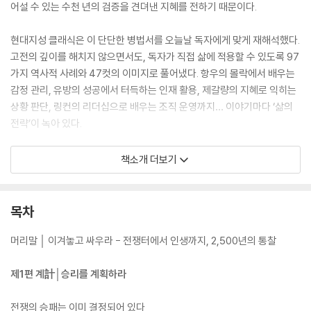
어설 수 있는 수천 년의 검증을 견뎌낸 지혜를 전하기 때문이다.
현대지성 클래식은 이 단단한 병법서를 오늘날 독자에게 맞게 재해석했다.
고전의 깊이를 해치지 않으면서도, 독자가 직접 삶에 적용할 수 있도록 97
가지 역사적 사례와 47컷의 이미지로 풀어냈다. 항우의 몰락에서 배우는
감정 관리, 유방의 성공에서 터득하는 인재 활용, 제갈량의 지혜로 익히는
상황 판단, 링컨의 리더십으로 배우는 조직 운영까지… 이야기마다 ‘삶의
전략’이 녹아 있다.
특히 이번 판본은 각 편마다 상세한 해설과 원문 대조, 현대적 적용을 곁들
책소개 더보기
여 독자들이 손자의 사상을 단순히 읽는 데 그치지 않고 실천 지침으로 전
환할 수 있도록 구성했다. 또한 노자의 사상, 병법으로 읽는 비즈니스 전략,
삼십육계 해설을 담은 부록은 『손자병법』을 한층 넓고 깊게 확장시킨다.
목차
빌 게이츠, 일론 머스크, 손정의가 이 책에서 삶과 경영의 지혜를 길어 올린
이유는 여기에 있다. 『손자병법』은 고대의 전쟁사가 아니라, 지금 이 순간
머리말 │ 이겨놓고 싸우라 - 전쟁터에서 인생까지, 2,500년의 통찰
에도 흔들리지 않는 삶의 기반을 마련해 주는 최고의 전략 교과서다. 오늘
이 책을 집어든다면, 당신도 “싸우지 않고 이기는 법”을 손에 넣게 될 것이
제1편 계計│승리를 계획하라
다.
전쟁의 승패는 이미 결정되어 있다