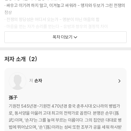
· 싸우고 이기려 하지 말고, 이겨놓고 싸워라 - 맹자와 두보가 그린 전쟁의
참상
· 전쟁의 정당성은 어디서 오는가 - 명분이 아닌 마음의 힘
· 마음을 얻는 자가 승리를 얻는다 - 유방과 항우의 결정적 차이
· 사람의 뜻이 곧 하늘의 뜻이다 - 민심으로 천하를 얻은 성탕
목차 더보기
치밀한 계산이 승리를 부른다
· 전쟁은 계략이다 - 손자의 과감한 선포
저자 소개
2
· 실력을 숨겨 판을 흔들어라 - 무능을 가장한 장군 이목
· 자신을 낮춰 방심을 유도하라 - 오왕 부차와 월왕 구천의 복수혈전
· 감정을 파고들어 균열을 만들어라 - 유방의 책사 진평의 이간책
저
손자
· 상대의 예측을 설계하라 - 묵돌선우의 심리전
제2편 작전作戰│전쟁에서 살아남는 법
孫子
기원전 545년경-기원전 470년경 중국 춘추시대 오나라의 병법가
모든 전쟁에는 대가가 따른다
로, 동서양을 아울러 고대 최고의 전략가로 꼽힌다. 본명은 손무(孫
· 전쟁의 생명은 속승이다 - 진나라 재상 범저의 실책
武)이며, ‘손자’는 그를 높여 부르는 이름이다. 그의 집안은 대대로 병
· 장기전은 자멸을 부른다 - 고구려 원정으로 나라를 잃은 수양제
법에 뛰어났으며, ‘손’(孫)이라는 성씨 또한 조부가 공을 세워 하사받