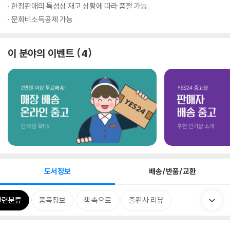
한정판매의 특성상 재고 상황에 따라 품절 가능
문화비소득공제 가능
이 분야의 이벤트
4
도서정보
배송/반품/교환
관련분류
품목정보
책 속으로
출판사 리뷰