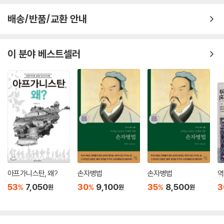
번 싸워도 위태롭지 않은 ‘백전불태’(百戰不殆)의 원리를 말한다. 싸움에
· 믿음을 저버리면 대가가 따른다 - 폭정으로 허망한 최후를 맞은 장비
과연 그날 밤, 방연은 껍질이 벗겨진 나무 아래에 도착했다. 그는 나무에 무
뛰어들고 나서 이기려 하지 말고, 상대를 파악하고 나의 약점을 보완해 승
배송/반품/교환 안내
언가 새겨져 있는 것을 발견하고는, 그 글자를 확인하려 불을 밝히게 했다.
리의 조건을 먼저 갖춘 뒤 움직여야 한다는 것이다.
[부록] 사업은 전쟁이다 - 병법에서 배우는 비즈니스의 원리
이윽고 불이 타오르자 글자를 채 다 읽기도 전에 제나라 병사들의 화살이
비 오듯 쏟아졌다. 위나라 군대는 어둠 속에서 대혼란에 빠졌다. 방연은 이
2,500년 전에 쓰인 책이지만, 손자의 통찰은 정치·경제·비즈니스·인간관
이 분야 베스트셀러
제10편│지형 地形 지형을 꿰뚫는 자가 전장을 지배한다
미 손쓸 도리가 없음을 깨닫고 칼을 빼어 자결하며, 죽기 직전 이렇게 탄식
계까지 현대 사회에도 여전히 유효하다. 그는 『손자병법』에서 단 13편, A
했다.
4 용지 5장 분량의 6천 자 속에서 진정한 승리의 의미를 묻고, 전쟁의 모
내가 있는 곳을 올바로 이해하라
“결국 내가 저 아이의 이름을 빛내주는구나!”
든 것을 집대성했다. 그 주제는 승패 예측, 지형 파악과 주도권 장악, 지휘
· 지형을 읽어야 승리할 수 있다 - 제갈량의 읍참마속
제나라는 이 기세를 몰아 위나라 군을 궤멸시키고 위나라 태자마저 포로로
체계와 병사들의 사기 관리, 첩자와 심리전 운용까지 총망라한다. 그 본질
사로잡아 귀환했다.
은 오늘날의 인간 행동과 심리 분석, 조직 경영과 다르지 않다.
실패에서 배워라
--- p.171 「제6편│허실」 중에서
· 공동체에 이로운 길을 따라가라 - 도를 지킨 문공, 명성을 탐한 자옥
읽는 고전에서 체험하는 고전으로
· 허울뿐인 명분은 일을 그르친다 - 송나라 양공의 지나친 인의
장수가 자신의 군대만 파악하고 적의 군대를 파악하지 못하면 승리할 가능
성은 반반이다. 적의 군대만 파악하고 자신의 군대는 파악하지 못하면 승
현대지성 클래식은 『손자병법』을 단순한 번역서가 아닌 스토리텔링 중심
적을 알고 나를 알면 승리를 거두는 데 위태로움이 없다
리할 가능성은 역시 반반이다. 적의 정황을 파악하고 자신의 정황도 파악
해석서로 선보인다. 고전의 묵직한 울림을 살리면서도, 현대 독자들이 흥
아프가니스탄, 왜?
손자병법
손자병법
역
· 허울이 아닌 진심으로 대하라 - 오기 장군이 병사의 종기를 빨아준 까닭
했지만 지형이 작전에 불리한 것을 파악하지 못한다면, 승리할 가능성은
미롭게 읽고 일상에 당장 적용할 수 있는 실천적 전략서로 다듬었다.
53
7,050
30
9,100
35
8,500
3
%
%
%
원
원
원
· 때와 자리를 모르면 승리할 수 없다 - 효산에서 무너진 진목공의 원정
절반에 지나지 않는다. 진정으로 용병에 통달한 장수는 행동에 미혹함이
· 때와 자리를 파악하면 승리는 나의 것이다 - 적벽의 불길이 증명한 원칙
없고, 그 전술과 조치는 무궁무진하다. 그러므로 적을 알고 자신을 알면 승
무엇보다 손자의 가르침을 97가지 역사 속 사례로 풀어냈다. 항우의 비극
리를 거두는 데 위태로움이 없고, 천시(天時)와 지리(地利)를 모두 터득
에서 배우는 감정 관리법, 유방의 성공에서 얻는 인재 활용법, 제갈량의 전