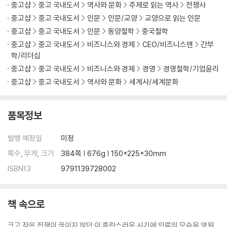
중고샵
중고 국내도서
역사와 문화
주제로 읽는 역사
전쟁사
적을 알고 나를 알면 위태롭지 않다
· 적과 나의 역량을 올바로 진단하라 - 이신의 자만과 왕전의 통찰
중고샵
중고 국내도서
인문
인문/교양
교양으로 읽는 인문
중고샵
중고 국내도서
인문
동양철학
중국철학
[부록] 전장에서 피어난 노자의 철학 - 평화를 꿈꾼 손자의 병법
중고샵
중고 국내도서
비즈니스와 경제
CEO/비즈니스맨
간부
학/리더십
제4편 형形│형세를 읽는 자가 승리를 거둔다
중고샵
중고 국내도서
비즈니스와 경제
경영
경영철학/기업윤리
중고샵
중고 국내도서
역사와 문화
세계사/세계문화
불패의 조건을 설계하라
· 무너지지 않는 지반을 다져라 - 진나라가 천하를 제패한 비결
품목정보
· 적이 이기지 못할 싸움을 하라 - 제갈량과 장비의 내기
발행 예정일
미정
승자는 이겨놓고 싸우며, 패자는 싸우면서 이기려 든다
· 승리하는 조직의 비결 - 사마양저의 공명정대한 정치
쪽수, 무게, 크기
384쪽 | 676g | 150*225*30mm
· 전략 없는 전술은 실패한다 - 일본의 진주만 공격
ISBN13
9791139728002
제5편│세勢 흐름을 장악하라
책 속으로
정공으로 맞서고 기습으로 승리하라
· 적의 의표를 찌르다 - 제나라 전단의 계책
크고 작은 전쟁이 끊이지 않던 이 혼란스러운 시기에 인류의 모습을 영원