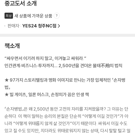
중고도서 소개
새 상품에 가까운 상품
최상
판매자 :
YES24 청주NC점
책소개
“싸우면서 이기려 하지 말고, 이겨놓고 싸워라.”
인간관계·비즈니스·투자까지… 2,500년을 견뎌온 불태不殆의 법칙
★ 97가지 스토리텔링과 명화 이미지로 만나는 가장 입체적인 『손자병
법』
★ 빌 게이츠, 일론 머스크, 손정의가 꼽은 인생 책
『손자병법』은 왜 2,500년 동안 고전의 자리를 지켜왔을까? 그 이유는 단
순하다. 이 책이 말하는 승리의 본질은 단순히 “어떻게 이길 것인가”가 아
니라 “어떻게 위태롭지 않게 살 것인가”이기 때문이다. 싸워서 이길 수도
있고 질 수도 있지만, 지더라도 위태로워지지 않는 상태, 다시 탈탈 털고 일