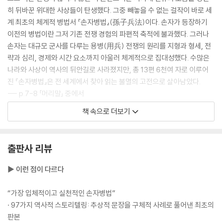
히 뒤바꾼 위대한 사상들이 탄생했다. 그중 빼놓을 수 없는 걸작이 바로 세
흐름을 지배하는 자가 싸움을 지배한다
계 최초의 체계적 병법서 『손자병법』(孫子兵法)이다. 손자가 등장하기
· 적임자를 골라 믿고 맡겨라 - 제갈량과 조조의 용인술
이전의 병법이란 그저 기존 전쟁 경험의 파편적 축적에 불과했다. 그러나
· 배경이 아닌 능력을 보라 - 세종대왕의 인재 등용
손자는 대규모 군사를 다루는 용병(用兵) 전쟁의 원리를 지형과 형세, 전
· 경영의 근본은 인재를 얻는 데 있다 - 당 태종의 믿음과 보답
략과 심리, 경제와 시간 요소까지 아울러 체계적으로 집대성했다. 수많은
· 사람의 일이 곧 모든 일을 좌우한다 - 측천무후의 군자만조(君子滿朝)
나라와 사상이 역사의 뒤안길로 사라졌지만, 총 13편 6천여 자로 이루어
· 허물보다 본질에 집중하라 - 술주정꾼을 사령관에 임용한 링컨
진 『손자병법』은 전 세계에서 찾아 읽는 불멸의 고전으로 살아남았다.
--- p.7-8 「머리말」 중에서
제6편│허실虛實 허실을 꿰뚫어 주도권을 잡아라
책 속으로 더보기
『손자병법』의 핵심 사상은 “먼저 필승의 형세를 갖춘 뒤에야 싸움을 시작
적의 운명을 설계하라
한다[先勝而後求戰 선승이후구전]라는 구절에 압축되어 있다. 즉, 싸운
· 내가 원하는 대로 상대를 움직여라 - 당 태종이 아낀 병법의 백미 「허실」
후 승리를 바라지 말고 ‘이겨놓고 싸우라’는 것이다. 손자는 「계」를 비롯한
출판사 리뷰
· 상대가 원하는 대로 끌려다니지 마라 - 영락제의 몽골 원정
전편에 걸쳐 일관적으로 승산 없는 전쟁을 시작해서는 안 되며, 반드시 유
리한 형세를 조성한 뒤에 작전을 실행해야 한다는 확고한 원칙을 제시한
▶ 이런 점이 다르다
나를 감추어 적을 드러내라
다.
· 속내를 감추고 결정타를 날려라 - 일곱 나라의 반란을 제압한 주아부
--- p. 24「제1편│계」 중에서
“가장 입체적이고 실천적인 손자병법”
· 97가지 역사적 스토리텔링: 추상적 문장을 구체적 사례로 풀어낸 최초의
흐름을 읽고 허를 찔러라
전쟁이란 국가의 대사이다. 수많은 사람의 생사와 국가의 존망이 달린 일
판본