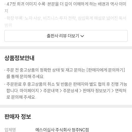
· 실상을 감추고 허를 꿰뚫어라 - 원수의 손으로 자신의 이름을 빛낸 손빈
이므로, 반드시 신중하게 살피지 않으면 안 된다. 이를 위해서는 다섯 가지
· 47컷 희귀 이미지 수록: 본문을 더 깊이 이해하게 하는 배경과 역사 이미
요소를 기준 삼아 적과 아군 양측의 여러 상황을 비교함으로써 승패를 파
지
제7편│군쟁軍爭 주도권 경쟁의 기술
악해야 한다. … 도(道)란 백성들로 하여금 윗사람과 한마음 한뜻이 되어
· 확장 부록: 노자 사상, 비즈니스·투자 전략, 삼십육계 해설로 넓어진 독서
공생공사하고 두려워하거나 의심하지 않게 만드는 것이다. … 장수는 이
범위
주도권 경쟁이 승패를 결정한다
다섯 가지 요소를 모두 깊이 파악해야 한다. 오직 이를 파악한 자만이 전쟁
· 충실한 주석과 원문 병기: 초심자·전문가 모두 만족할 수 있는 엄밀성과
출판사 리뷰 더보기
· 때로는 돌아가는 길이 가장 빠르다 - 위나라 등애의 우회 전략
에서 승리를 획득할 수 있다.
가독성의 균형
· 이로움의 이면에는 해로움이 있다 - 진시황의 만리장성 축조
--- p.25-26 「제1편│계」 중에서
· 실용성: 조직·관계·투자·삶 전반의 전략적 사고를 가능하게 하는 구성
· 지나친 주도권 경쟁은 화를 부른다 - 맹강녀의 비극과 진나라의 몰락
상품정보안내
불멸의 병법서, 『손자병법』이 첫 장에서 가장 먼저 강조한 일성(一聲)은
매번 이기는 것보다 중요한 것은
주도권 싸움에서 지켜야 할 원칙
바로 전쟁의 엄중함이다. 실로 전쟁처럼 인간을 깊숙한 고통 속으로 몰아
무너져도 다시 일어설 수 있게 하는 인생의 기반
주문 전 중고상품의 정확한 상태 및 재고 문의는 [판매자에게 문의하기]
· 이익으로 적을 움직여라 - 낙양의 두 군웅을 물리친 당 태종
넣는 일도 없다. 따라서 전쟁을 함부로 일으켜서는 안 되며, 불가피한 경우
를 통해 문의해 주세요.
에도 신중하고 또 신중히 임해야 한다. … 전쟁은 이처럼 국민의 생사를 뒤
우리는 모두 인생의 전쟁터 한가운데 서 있다. 시험에서 떨어지고, 면접에
주문완료 후 중고상품의 취소 및 반품은 판매자와 별도 협의 후 진행 가능
나를 다스리고 적을 다루는 방법
흔들고 국가의 존속과 멸망을 좌우하는 중대한 일이다. 그러므로 전쟁에
서 좌절하고, 믿었던 관계가 깨지고, 투자에서 손실을 보며 삶의 기반이 흔
합니다. 마이페이지 > 주문내역 > 주문상세 > 판매자 정보보기 > 연락처
· 힘을 비축해 피로한 적을 상대하라 - 풍이 장군의 외효 진압
나서기 전에는 반드시 그 승패를 면밀히 따져보아야만 한다. 삶에서도 마
들린다. 그 순간 인간은 절실히 깨닫는다. 한 번의 승리가 모든 것을 보장하
로 문의해 주세요.
찬가지이다. 되도록 전쟁에 나서지 말되, 피치 못할 순간에는 싸움을 시작
지 않으며, 매번 이기는 것보다 중요한 것은 무너져도 다시 일어설 수 있는
제8편│구변 九變 상황이 달라지면 전략도 달라져야 한다
한 후 이기려 하지 말고 이겨놓고 싸워야 한다.
기반이라는 사실이다. 손자가 말한 ‘백전불태’(百戰不殆)는 바로 이 진실
--- p.28-29 「제1편│계」 중에서
판매자 정보
을 꿰뚫는다. 백 번 싸워도 위태롭지 않은 자리에 선 자만이 흔들리지 않는
원칙은 유지하되 유연하게 대응하라
다.
· 이로움과 해로움을 함께 살펴라 - 정나라 명재상 자산의 혜안
국가가 군사를 일으켜 빈곤해지는 까닭은 군사 원정에 수반되는 장거리 운
업체명
예스이십사 주식회사 청주NC점