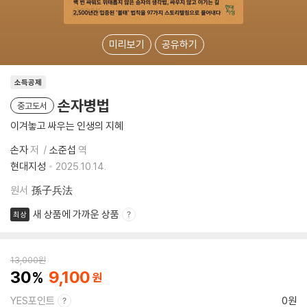
미리보기
공유하기
소득공제
손자병법
중고도서
이겨놓고 싸우는 인생의 지혜
손자
저
소준섭
역
현대지성
2025.10.14.
원서
孫子兵法
새 상품에 가까운 상품
최상
13,000
원
30
9,100
YES포인트
0원