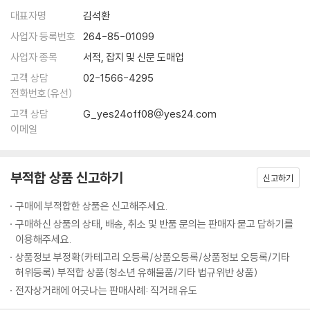
· 거듭 흔들어 무너뜨려라 - 오자서의 복수
송에 있다. 장거리 운송은 필연적으로 백성을 가난하게 만든다. 군대가 지
많은 이들이 손자를 승리의 기술자로 오해한다. 그러나 그는 싸움마다 이
대표자명
김석환
· 적이 판 함정을 발판으로 삼아라 - 정국의 진나라 수로 건설
나가는 지역에서는 물가가 폭등하고, 물가가 폭등하면 백성의 재물이 고갈
기는 것을 최고라 하지 않았다. 손자가 강조한 것은 백 번 싸워도 위태롭지
사업자 등록번호
264-85-01099
· 리더의 지혜는 경청에서 나온다 - 두 사람의 항명, 서로 다른 처벌
되며, 재물이 고갈되면 세금과 노역이 가중된다. … 전쟁에서 귀중함은 신
않은 ‘백전불태’였다. 손자는 승리를 갈망하지 않았다. 그는 “이겨놓고 싸
사업자 종목
서적, 잡지 및 신문 도매업
속한 승리에 있으며 결코 오래 끄는 데 있지 않다. 진정으로 용병의 도를 터
워라”라고 냉정하게 말했다. 싸움에 뛰어들고 나서 이기려는 것은 도박이
요행을 바라지 말고 역량을 쌓아라
득하고 그 이익을 통찰하는 장수야말로, 백성의 생사 운명을 결정하고 국
고객 상담
02-1566-4295
지만, 미리 승리의 조건을 만들어 놓고 싸우는 것은 전략이다. 오늘날의 경
· 과신은 스스로를 망친다 - 천하영웅 항우의 몰락
가 안위와 존망을 주재하는 존재다.
전화번호(유선)
쟁 사회에서 이 가르침은 더욱 무겁게 다가온다. 성급한 성공은 쉽게 무너
--- p.57-65 「제2편│작전」 중에서
고객 상담
G_yes24off08@yes24.com
지고, 단기 실적만 추구하는 기업은 지속되지 않는다. 오히려 불필요한 싸
제9편│행군 行軍 적의 움직임에 답이 있다
이메일
움을 피하고, 싸우지 않고 이기는 자가 진정한 승자다. 『손자병법』은 단순
무릇 용병의 규율은 물의 흐름과도 같다. 물이 높은 곳을 피해 낮은 곳으로
한 전쟁서가 아니라, 삶을 버티는 철학이다.
좋은 자리를 차지하는 자가 승리를 차지한다
흘러가듯, 용병의 규율은 적의 견실한 실(實)을 피해 취약한 허(虛)를 공
· 적이 대응하지 못할 판을 짜라 - 강 한가운데서 패한 조구
략하는 데 있다. 물은 지세에 근거하여 흘러가고, 용병은 상이한 적정에 근
부적합 상품 신고하기
신고하기
백 번 싸워도 위태롭지 않은 ‘불태’ 전략
거하여 각기 다른 승리의 책략을 구사한다. 용병은 변하지 않는 상세(常
97가지 스토리텔링으로 되살리다
구매에 부적합한 상품은 신고해주세요.
적의 동태를 파악하는 방법
勢)가 없고, 물은 변하지 않는 상형(常形)이 없다. 적정의 변화에 근거하
· 적의 의도를 역이용하라 - 한신이 패전한 척 후퇴한 이유
구매하신 상품의 상태, 배송, 취소 및 반품 문의는 판매자 묻고 답하기를
여 능히 승리를 거두는 것을 곧 신과 같은 용병이라고 한다.
『손자병법』의 핵심은 바로 이 지점에 있다. 손자는 단순히 “어떻게 이길 것
이용해주세요.
--- p.167-168 「제6편│허실」 중에서
인가”가 아니라 “어떻게 순간의 성취가 아닌, 오래 지속되는 기반을 마련
승리하는 군대를 다스리는 법
상품정보 부정확(카테고리 오등록/상품오등록/상품정보 오등록/기타
할 것인가”를 묻는다.
허위등록) 부적합 상품(청소년 유해물품/기타 법규위반 상품)
· 리더는 때로는 너그럽고, 때로는 엄격해야 한다 - 문무를 겸비한 황제, 강
실상을 감추고 허를 꿰뚫어라: 원수의 손으로 자신의 이름을 빛낸 손빈
희제
전자상거래에 어긋나는 판매사례: 직거래 유도
“날이 저물면 이 나무 아래 불이 켜질 것이다. 그 불빛을 향해 일제히 활을
그래서 손자는 백 번 싸워 백 번 이기는 ‘백전백승’(百戰百勝)이 아닌 백
· 믿음을 주면 사람은 절로 따른다 - 신의로 다스린 제갈량의 군대
쏘아라.”