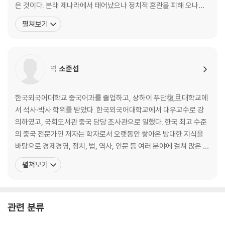
은 것이다. 본래 제나라에서 태어났으나 정치적 혼란을 피해 오나라
이기는 지도자는 어떻게 다른가
로 망명해 은거하며 불후의 저서 『손자병법』을 집필했다. 오나라 재
펼쳐보기
· 무능한 지휘관은 참패를 부른다 - 40만 명의 목숨을 앗아간 조나라의 오
상 오자서의 천거로 합려 왕의 부름을 받아 군사(軍師)로 등용되었
판
다. 손자는 자신의 병법을 실전에 펼쳐 보이며 대국 초나라를 무너뜨
· 승리할수록 강해지는 조직 - 반란 세력마저 포용한 광무제 유수
리고, 오나라를 춘추시대의 패자로 끌어올렸다.
· 분노를 연료로 활용하라 - 제나라 장군 전단의 계책
역
소준섭
· 인재에게 인색하면 승리할 수 없다 - 스스로 패망을 부른 항우
· 인재를 통해 승리의 씨앗을 뿌려라 - 한무제의 능력 중심 인재 등용
한국외국어대학교 중국어과를 졸업하고, 상하이 푸단復旦대학교에
제3편 모공謀攻│싸우지 않고 이기는 법
서 석사·박사 학위를 받았다. 한국외국어대학교에서 대우교수로 강
의하였고, 국회도서관 중국 담당 조사관으로 일했다. 한국 최고 수준
싸우지 않고 이기는 것이 최고의 전략이다
의 중국 전문가인 저자는 학자로서 오랫동안 쌓아온 방대한 지식을
· 싸우지 않고 승리하는 길을 찾아서 - 『손자병법』은 비전쟁론이다
바탕으로 경제경영, 정치, 법, 역사, 인문 등 여러 분야에 걸쳐 많은 저
· 온전한 승리를 추구하라 - 전(全)을 모르면 『손자병법』을 알 수 없다
서가 있으며, 다수의 한·중 매체에 폭넓으면서도 깊이 있는 글들을 기
펼쳐보기
· 한발 빠른 정보가 판세를 바꾼다 - 조국을 구한 상인의 꾀
고하여 많은 독자들의 사랑을 받고 있다. 지은 책으로는 『중국을 말한
· 강자를 이기려면 연합하라 - 진나라의 발을 묶은 소진의 합종책
다』(2011 문광부 우수학술도서), 『왕의 서재』(2012 문광부 우수교
· 작은 틈이 큰 균열을 만든다 - 진나라의 통일을 이끈 장의의 연횡책
양도서), 『사마천 경제학』(2012 문광부
관련 분류
· 적을 교란해 스스로 무너지게 하라 - 위나라 사신으로 간 상앙