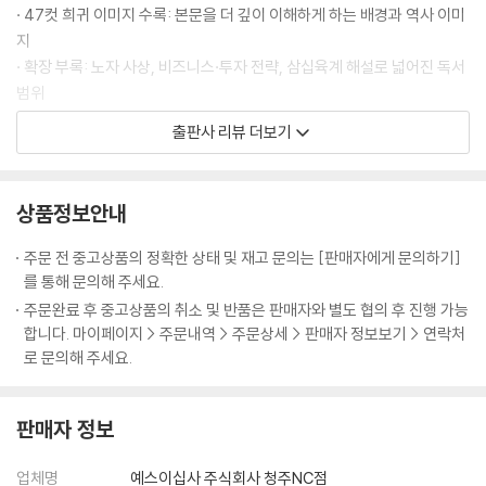
· 실상을 감추고 허를 꿰뚫어라 - 원수의 손으로 자신의 이름을 빛낸 손빈
이므로, 반드시 신중하게 살피지 않으면 안 된다. 이를 위해서는 다섯 가지
· 47컷 희귀 이미지 수록: 본문을 더 깊이 이해하게 하는 배경과 역사 이미
요소를 기준 삼아 적과 아군 양측의 여러 상황을 비교함으로써 승패를 파
지
제7편│군쟁軍爭 주도권 경쟁의 기술
악해야 한다. … 도(道)란 백성들로 하여금 윗사람과 한마음 한뜻이 되어
· 확장 부록: 노자 사상, 비즈니스·투자 전략, 삼십육계 해설로 넓어진 독서
공생공사하고 두려워하거나 의심하지 않게 만드는 것이다. … 장수는 이
범위
주도권 경쟁이 승패를 결정한다
다섯 가지 요소를 모두 깊이 파악해야 한다. 오직 이를 파악한 자만이 전쟁
· 충실한 주석과 원문 병기: 초심자·전문가 모두 만족할 수 있는 엄밀성과
출판사 리뷰 더보기
· 때로는 돌아가는 길이 가장 빠르다 - 위나라 등애의 우회 전략
에서 승리를 획득할 수 있다.
가독성의 균형
· 이로움의 이면에는 해로움이 있다 - 진시황의 만리장성 축조
--- p.25-26 「제1편│계」 중에서
· 실용성: 조직·관계·투자·삶 전반의 전략적 사고를 가능하게 하는 구성
· 지나친 주도권 경쟁은 화를 부른다 - 맹강녀의 비극과 진나라의 몰락
상품정보안내
불멸의 병법서, 『손자병법』이 첫 장에서 가장 먼저 강조한 일성(一聲)은
매번 이기는 것보다 중요한 것은
주도권 싸움에서 지켜야 할 원칙
바로 전쟁의 엄중함이다. 실로 전쟁처럼 인간을 깊숙한 고통 속으로 몰아
무너져도 다시 일어설 수 있게 하는 인생의 기반
주문 전 중고상품의 정확한 상태 및 재고 문의는 [판매자에게 문의하기]
· 이익으로 적을 움직여라 - 낙양의 두 군웅을 물리친 당 태종
넣는 일도 없다. 따라서 전쟁을 함부로 일으켜서는 안 되며, 불가피한 경우
를 통해 문의해 주세요.
에도 신중하고 또 신중히 임해야 한다. … 전쟁은 이처럼 국민의 생사를 뒤
우리는 모두 인생의 전쟁터 한가운데 서 있다. 시험에서 떨어지고, 면접에
주문완료 후 중고상품의 취소 및 반품은 판매자와 별도 협의 후 진행 가능
나를 다스리고 적을 다루는 방법
흔들고 국가의 존속과 멸망을 좌우하는 중대한 일이다. 그러므로 전쟁에
서 좌절하고, 믿었던 관계가 깨지고, 투자에서 손실을 보며 삶의 기반이 흔
합니다. 마이페이지 > 주문내역 > 주문상세 > 판매자 정보보기 > 연락처
· 힘을 비축해 피로한 적을 상대하라 - 풍이 장군의 외효 진압
나서기 전에는 반드시 그 승패를 면밀히 따져보아야만 한다. 삶에서도 마
들린다. 그 순간 인간은 절실히 깨닫는다. 한 번의 승리가 모든 것을 보장하
로 문의해 주세요.
찬가지이다. 되도록 전쟁에 나서지 말되, 피치 못할 순간에는 싸움을 시작
지 않으며, 매번 이기는 것보다 중요한 것은 무너져도 다시 일어설 수 있는
제8편│구변 九變 상황이 달라지면 전략도 달라져야 한다
한 후 이기려 하지 말고 이겨놓고 싸워야 한다.
기반이라는 사실이다. 손자가 말한 ‘백전불태’(百戰不殆)는 바로 이 진실
--- p.28-29 「제1편│계」 중에서
판매자 정보
을 꿰뚫는다. 백 번 싸워도 위태롭지 않은 자리에 선 자만이 흔들리지 않는
원칙은 유지하되 유연하게 대응하라
다.
· 이로움과 해로움을 함께 살펴라 - 정나라 명재상 자산의 혜안
국가가 군사를 일으켜 빈곤해지는 까닭은 군사 원정에 수반되는 장거리 운
업체명
예스이십사 주식회사 청주NC점