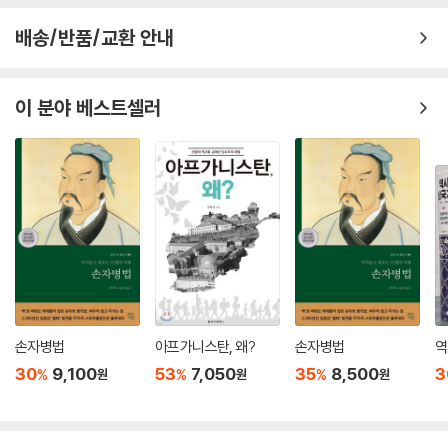
번 싸워도 위태롭지 않은 ‘백전불태’(百戰不殆)의 원리를 말한다. 싸움에
· 믿음을 저버리면 대가가 따른다 - 폭정으로 허망한 최후를 맞은 장비
과연 그날 밤, 방연은 껍질이 벗겨진 나무 아래에 도착했다. 그는 나무에 무
뛰어들고 나서 이기려 하지 말고, 상대를 파악하고 나의 약점을 보완해 승
배송/반품/교환 안내
언가 새겨져 있는 것을 발견하고는, 그 글자를 확인하려 불을 밝히게 했다.
리의 조건을 먼저 갖춘 뒤 움직여야 한다는 것이다.
[부록] 사업은 전쟁이다 - 병법에서 배우는 비즈니스의 원리
이윽고 불이 타오르자 글자를 채 다 읽기도 전에 제나라 병사들의 화살이
비 오듯 쏟아졌다. 위나라 군대는 어둠 속에서 대혼란에 빠졌다. 방연은 이
2,500년 전에 쓰인 책이지만, 손자의 통찰은 정치·경제·비즈니스·인간관
이 분야 베스트셀러
제10편│지형 地形 지형을 꿰뚫는 자가 전장을 지배한다
미 손쓸 도리가 없음을 깨닫고 칼을 빼어 자결하며, 죽기 직전 이렇게 탄식
계까지 현대 사회에도 여전히 유효하다. 그는 『손자병법』에서 단 13편, A
했다.
4 용지 5장 분량의 6천 자 속에서 진정한 승리의 의미를 묻고, 전쟁의 모
내가 있는 곳을 올바로 이해하라
“결국 내가 저 아이의 이름을 빛내주는구나!”
든 것을 집대성했다. 그 주제는 승패 예측, 지형 파악과 주도권 장악, 지휘
· 지형을 읽어야 승리할 수 있다 - 제갈량의 읍참마속
제나라는 이 기세를 몰아 위나라 군을 궤멸시키고 위나라 태자마저 포로로
체계와 병사들의 사기 관리, 첩자와 심리전 운용까지 총망라한다. 그 본질
사로잡아 귀환했다.
은 오늘날의 인간 행동과 심리 분석, 조직 경영과 다르지 않다.
실패에서 배워라
--- p.171 「제6편│허실」 중에서
· 공동체에 이로운 길을 따라가라 - 도를 지킨 문공, 명성을 탐한 자옥
읽는 고전에서 체험하는 고전으로
· 허울뿐인 명분은 일을 그르친다 - 송나라 양공의 지나친 인의
장수가 자신의 군대만 파악하고 적의 군대를 파악하지 못하면 승리할 가능
성은 반반이다. 적의 군대만 파악하고 자신의 군대는 파악하지 못하면 승
현대지성 클래식은 『손자병법』을 단순한 번역서가 아닌 스토리텔링 중심
적을 알고 나를 알면 승리를 거두는 데 위태로움이 없다
리할 가능성은 역시 반반이다. 적의 정황을 파악하고 자신의 정황도 파악
해석서로 선보인다. 고전의 묵직한 울림을 살리면서도, 현대 독자들이 흥
손자병법
아프가니스탄, 왜?
손자병법
역
· 허울이 아닌 진심으로 대하라 - 오기 장군이 병사의 종기를 빨아준 까닭
했지만 지형이 작전에 불리한 것을 파악하지 못한다면, 승리할 가능성은
미롭게 읽고 일상에 당장 적용할 수 있는 실천적 전략서로 다듬었다.
30
9,100
53
7,050
35
8,500
3
%
%
%
원
원
원
· 때와 자리를 모르면 승리할 수 없다 - 효산에서 무너진 진목공의 원정
절반에 지나지 않는다. 진정으로 용병에 통달한 장수는 행동에 미혹함이
· 때와 자리를 파악하면 승리는 나의 것이다 - 적벽의 불길이 증명한 원칙
없고, 그 전술과 조치는 무궁무진하다. 그러므로 적을 알고 자신을 알면 승
무엇보다 손자의 가르침을 97가지 역사 속 사례로 풀어냈다. 항우의 비극
리를 거두는 데 위태로움이 없고, 천시(天時)와 지리(地利)를 모두 터득
에서 배우는 감정 관리법, 유방의 성공에서 얻는 인재 활용법, 제갈량의 전