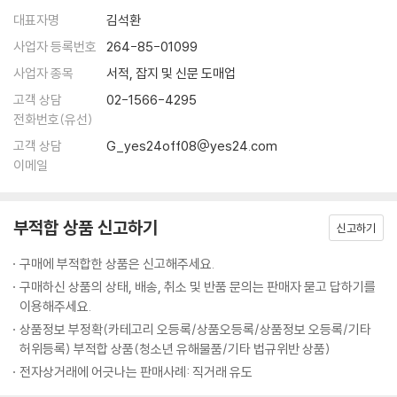
· 거듭 흔들어 무너뜨려라 - 오자서의 복수
송에 있다. 장거리 운송은 필연적으로 백성을 가난하게 만든다. 군대가 지
많은 이들이 손자를 승리의 기술자로 오해한다. 그러나 그는 싸움마다 이
대표자명
김석환
· 적이 판 함정을 발판으로 삼아라 - 정국의 진나라 수로 건설
나가는 지역에서는 물가가 폭등하고, 물가가 폭등하면 백성의 재물이 고갈
기는 것을 최고라 하지 않았다. 손자가 강조한 것은 백 번 싸워도 위태롭지
사업자 등록번호
264-85-01099
· 리더의 지혜는 경청에서 나온다 - 두 사람의 항명, 서로 다른 처벌
되며, 재물이 고갈되면 세금과 노역이 가중된다. … 전쟁에서 귀중함은 신
않은 ‘백전불태’였다. 손자는 승리를 갈망하지 않았다. 그는 “이겨놓고 싸
사업자 종목
서적, 잡지 및 신문 도매업
속한 승리에 있으며 결코 오래 끄는 데 있지 않다. 진정으로 용병의 도를 터
워라”라고 냉정하게 말했다. 싸움에 뛰어들고 나서 이기려는 것은 도박이
요행을 바라지 말고 역량을 쌓아라
득하고 그 이익을 통찰하는 장수야말로, 백성의 생사 운명을 결정하고 국
고객 상담
02-1566-4295
지만, 미리 승리의 조건을 만들어 놓고 싸우는 것은 전략이다. 오늘날의 경
· 과신은 스스로를 망친다 - 천하영웅 항우의 몰락
가 안위와 존망을 주재하는 존재다.
전화번호(유선)
쟁 사회에서 이 가르침은 더욱 무겁게 다가온다. 성급한 성공은 쉽게 무너
--- p.57-65 「제2편│작전」 중에서
고객 상담
G_yes24off08@yes24.com
지고, 단기 실적만 추구하는 기업은 지속되지 않는다. 오히려 불필요한 싸
제9편│행군 行軍 적의 움직임에 답이 있다
이메일
움을 피하고, 싸우지 않고 이기는 자가 진정한 승자다. 『손자병법』은 단순
무릇 용병의 규율은 물의 흐름과도 같다. 물이 높은 곳을 피해 낮은 곳으로
한 전쟁서가 아니라, 삶을 버티는 철학이다.
좋은 자리를 차지하는 자가 승리를 차지한다
흘러가듯, 용병의 규율은 적의 견실한 실(實)을 피해 취약한 허(虛)를 공
· 적이 대응하지 못할 판을 짜라 - 강 한가운데서 패한 조구
략하는 데 있다. 물은 지세에 근거하여 흘러가고, 용병은 상이한 적정에 근
부적합 상품 신고하기
신고하기
백 번 싸워도 위태롭지 않은 ‘불태’ 전략
거하여 각기 다른 승리의 책략을 구사한다. 용병은 변하지 않는 상세(常
97가지 스토리텔링으로 되살리다
구매에 부적합한 상품은 신고해주세요.
적의 동태를 파악하는 방법
勢)가 없고, 물은 변하지 않는 상형(常形)이 없다. 적정의 변화에 근거하
· 적의 의도를 역이용하라 - 한신이 패전한 척 후퇴한 이유
구매하신 상품의 상태, 배송, 취소 및 반품 문의는 판매자 묻고 답하기를
여 능히 승리를 거두는 것을 곧 신과 같은 용병이라고 한다.
『손자병법』의 핵심은 바로 이 지점에 있다. 손자는 단순히 “어떻게 이길 것
이용해주세요.
--- p.167-168 「제6편│허실」 중에서
인가”가 아니라 “어떻게 순간의 성취가 아닌, 오래 지속되는 기반을 마련
승리하는 군대를 다스리는 법
상품정보 부정확(카테고리 오등록/상품오등록/상품정보 오등록/기타
할 것인가”를 묻는다.
허위등록) 부적합 상품(청소년 유해물품/기타 법규위반 상품)
· 리더는 때로는 너그럽고, 때로는 엄격해야 한다 - 문무를 겸비한 황제, 강
실상을 감추고 허를 꿰뚫어라: 원수의 손으로 자신의 이름을 빛낸 손빈
희제
전자상거래에 어긋나는 판매사례: 직거래 유도
“날이 저물면 이 나무 아래 불이 켜질 것이다. 그 불빛을 향해 일제히 활을
그래서 손자는 백 번 싸워 백 번 이기는 ‘백전백승’(百戰百勝)이 아닌 백
· 믿음을 주면 사람은 절로 따른다 - 신의로 다스린 제갈량의 군대
쏘아라.”