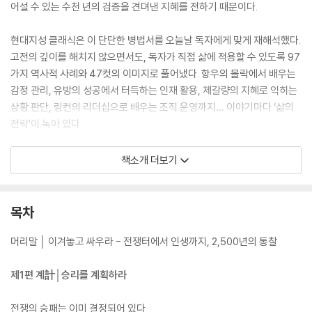
어설 수 있는 수천 년의 검증을 견뎌낸 지혜를 전하기 때문이다.
현대지성 클래식은 이 단단한 병법서를 오늘날 독자에게 맞게 재해석했다.
고전의 깊이를 해치지 않으면서도, 독자가 직접 삶에 적용할 수 있도록 97
가지 역사적 사례와 47컷의 이미지로 풀어냈다. 항우의 몰락에서 배우는
감정 관리, 유방의 성공에서 터득하는 인재 활용, 제갈량의 지혜로 익히는
상황 판단, 링컨의 리더십으로 배우는 조직 운영까지… 이야기마다 ‘삶의
전략’이 녹아 있다.
특히 이번 판본은 각 편마다 상세한 해설과 원문 대조, 현대적 적용을 곁들
책소개 더보기
여 독자들이 손자의 사상을 단순히 읽는 데 그치지 않고 실천 지침으로 전
환할 수 있도록 구성했다. 또한 노자의 사상, 병법으로 읽는 비즈니스 전략,
삼십육계 해설을 담은 부록은 『손자병법』을 한층 넓고 깊게 확장시킨다.
목차
빌 게이츠, 일론 머스크, 손정의가 이 책에서 삶과 경영의 지혜를 길어 올린
이유는 여기에 있다. 『손자병법』은 고대의 전쟁사가 아니라, 지금 이 순간
머리말 │ 이겨놓고 싸우라 - 전쟁터에서 인생까지, 2,500년의 통찰
에도 흔들리지 않는 삶의 기반을 마련해 주는 최고의 전략 교과서다. 오늘
이 책을 집어든다면, 당신도 “싸우지 않고 이기는 법”을 손에 넣게 될 것이
제1편 계計│승리를 계획하라
다.
전쟁의 승패는 이미 결정되어 있다