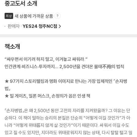
중고도서 소개
새 상품에 가까운 상품
최상
판매자 :
YES24 청주NC점
책소개
“싸우면서 이기려 하지 말고, 이겨놓고 싸워라.”
인간관계·비즈니스·투자까지… 2,500년을 견뎌온 불태不殆의 법칙
★ 97가지 스토리텔링과 명화 이미지로 만나는 가장 입체적인 『손자병
법』
★ 빌 게이츠, 일론 머스크, 손정의가 꼽은 인생 책
『손자병법』은 왜 2,500년 동안 고전의 자리를 지켜왔을까? 그 이유는 단
순하다. 이 책이 말하는 승리의 본질은 단순히 “어떻게 이길 것인가”가 아
니라 “어떻게 위태롭지 않게 살 것인가”이기 때문이다. 싸워서 이길 수도
있고 질 수도 있지만, 지더라도 위태로워지지 않는 상태, 다시 탈탈 털고 일