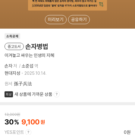
미리보기
공유하기
소득공제
손자병법
중고도서
이겨놓고 싸우는 인생의 지혜
손자
저
소준섭
역
현대지성
2025.10.14.
원서
孫子兵法
새 상품에 가까운 상품
최상
13,000
원
30
9,100
YES포인트
0원