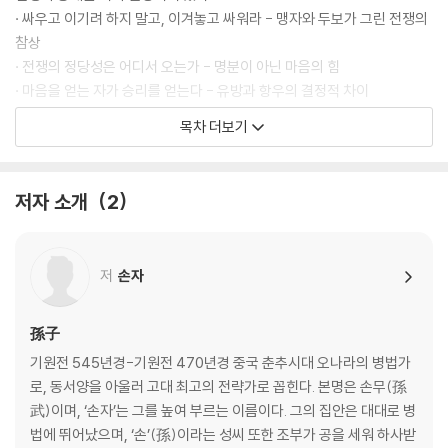
· 싸우고 이기려 하지 말고, 이겨놓고 싸워라 - 맹자와 두보가 그린 전쟁의
참상
· 전쟁의 정당성은 어디서 오는가 - 명분이 아닌 마음의 힘
· 마음을 얻는 자가 승리를 얻는다 - 유방과 항우의 결정적 차이
· 사람의 뜻이 곧 하늘의 뜻이다 - 민심으로 천하를 얻은 성탕
목차 더보기
치밀한 계산이 승리를 부른다
· 전쟁은 계략이다 - 손자의 과감한 선포
저자 소개
2
· 실력을 숨겨 판을 흔들어라 - 무능을 가장한 장군 이목
· 자신을 낮춰 방심을 유도하라 - 오왕 부차와 월왕 구천의 복수혈전
· 감정을 파고들어 균열을 만들어라 - 유방의 책사 진평의 이간책
저
손자
· 상대의 예측을 설계하라 - 묵돌선우의 심리전
제2편 작전作戰│전쟁에서 살아남는 법
孫子
기원전 545년경-기원전 470년경 중국 춘추시대 오나라의 병법가
모든 전쟁에는 대가가 따른다
로, 동서양을 아울러 고대 최고의 전략가로 꼽힌다. 본명은 손무(孫
· 전쟁의 생명은 속승이다 - 진나라 재상 범저의 실책
武)이며, ‘손자’는 그를 높여 부르는 이름이다. 그의 집안은 대대로 병
· 장기전은 자멸을 부른다 - 고구려 원정으로 나라를 잃은 수양제
법에 뛰어났으며, ‘손’(孫)이라는 성씨 또한 조부가 공을 세워 하사받