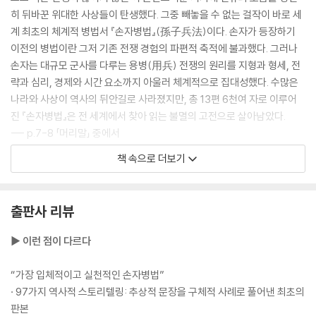
히 뒤바꾼 위대한 사상들이 탄생했다. 그중 빼놓을 수 없는 걸작이 바로 세
흐름을 지배하는 자가 싸움을 지배한다
계 최초의 체계적 병법서 『손자병법』(孫子兵法)이다. 손자가 등장하기
· 적임자를 골라 믿고 맡겨라 - 제갈량과 조조의 용인술
이전의 병법이란 그저 기존 전쟁 경험의 파편적 축적에 불과했다. 그러나
· 배경이 아닌 능력을 보라 - 세종대왕의 인재 등용
손자는 대규모 군사를 다루는 용병(用兵) 전쟁의 원리를 지형과 형세, 전
· 경영의 근본은 인재를 얻는 데 있다 - 당 태종의 믿음과 보답
략과 심리, 경제와 시간 요소까지 아울러 체계적으로 집대성했다. 수많은
· 사람의 일이 곧 모든 일을 좌우한다 - 측천무후의 군자만조(君子滿朝)
나라와 사상이 역사의 뒤안길로 사라졌지만, 총 13편 6천여 자로 이루어
· 허물보다 본질에 집중하라 - 술주정꾼을 사령관에 임용한 링컨
진 『손자병법』은 전 세계에서 찾아 읽는 불멸의 고전으로 살아남았다.
--- p.7-8 「머리말」 중에서
제6편│허실虛實 허실을 꿰뚫어 주도권을 잡아라
책 속으로 더보기
『손자병법』의 핵심 사상은 “먼저 필승의 형세를 갖춘 뒤에야 싸움을 시작
적의 운명을 설계하라
한다[先勝而後求戰 선승이후구전]라는 구절에 압축되어 있다. 즉, 싸운
· 내가 원하는 대로 상대를 움직여라 - 당 태종이 아낀 병법의 백미 「허실」
후 승리를 바라지 말고 ‘이겨놓고 싸우라’는 것이다. 손자는 「계」를 비롯한
출판사 리뷰
· 상대가 원하는 대로 끌려다니지 마라 - 영락제의 몽골 원정
전편에 걸쳐 일관적으로 승산 없는 전쟁을 시작해서는 안 되며, 반드시 유
리한 형세를 조성한 뒤에 작전을 실행해야 한다는 확고한 원칙을 제시한
▶ 이런 점이 다르다
나를 감추어 적을 드러내라
다.
· 속내를 감추고 결정타를 날려라 - 일곱 나라의 반란을 제압한 주아부
--- p. 24「제1편│계」 중에서
“가장 입체적이고 실천적인 손자병법”
· 97가지 역사적 스토리텔링: 추상적 문장을 구체적 사례로 풀어낸 최초의
흐름을 읽고 허를 찔러라
전쟁이란 국가의 대사이다. 수많은 사람의 생사와 국가의 존망이 달린 일
판본