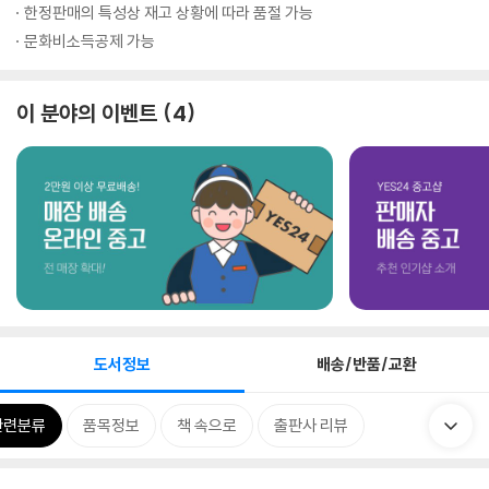
한정판매의 특성상 재고 상황에 따라 품절 가능
문화비소득공제 가능
이 분야의 이벤트
4
도서정보
배송/반품/교환
관련분류
품목정보
책 속으로
출판사 리뷰