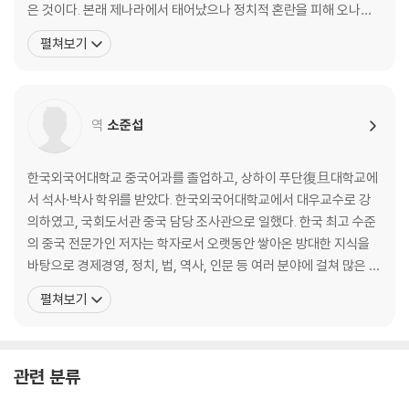
은 것이다. 본래 제나라에서 태어났으나 정치적 혼란을 피해 오나라
이기는 지도자는 어떻게 다른가
로 망명해 은거하며 불후의 저서 『손자병법』을 집필했다. 오나라 재
펼쳐보기
· 무능한 지휘관은 참패를 부른다 - 40만 명의 목숨을 앗아간 조나라의 오
상 오자서의 천거로 합려 왕의 부름을 받아 군사(軍師)로 등용되었
판
다. 손자는 자신의 병법을 실전에 펼쳐 보이며 대국 초나라를 무너뜨
· 승리할수록 강해지는 조직 - 반란 세력마저 포용한 광무제 유수
리고, 오나라를 춘추시대의 패자로 끌어올렸다.
· 분노를 연료로 활용하라 - 제나라 장군 전단의 계책
역
소준섭
· 인재에게 인색하면 승리할 수 없다 - 스스로 패망을 부른 항우
· 인재를 통해 승리의 씨앗을 뿌려라 - 한무제의 능력 중심 인재 등용
한국외국어대학교 중국어과를 졸업하고, 상하이 푸단復旦대학교에
제3편 모공謀攻│싸우지 않고 이기는 법
서 석사·박사 학위를 받았다. 한국외국어대학교에서 대우교수로 강
의하였고, 국회도서관 중국 담당 조사관으로 일했다. 한국 최고 수준
싸우지 않고 이기는 것이 최고의 전략이다
의 중국 전문가인 저자는 학자로서 오랫동안 쌓아온 방대한 지식을
· 싸우지 않고 승리하는 길을 찾아서 - 『손자병법』은 비전쟁론이다
바탕으로 경제경영, 정치, 법, 역사, 인문 등 여러 분야에 걸쳐 많은 저
· 온전한 승리를 추구하라 - 전(全)을 모르면 『손자병법』을 알 수 없다
서가 있으며, 다수의 한·중 매체에 폭넓으면서도 깊이 있는 글들을 기
펼쳐보기
· 한발 빠른 정보가 판세를 바꾼다 - 조국을 구한 상인의 꾀
고하여 많은 독자들의 사랑을 받고 있다. 지은 책으로는 『중국을 말한
· 강자를 이기려면 연합하라 - 진나라의 발을 묶은 소진의 합종책
다』(2011 문광부 우수학술도서), 『왕의 서재』(2012 문광부 우수교
· 작은 틈이 큰 균열을 만든다 - 진나라의 통일을 이끈 장의의 연횡책
양도서), 『사마천 경제학』(2012 문광부
관련 분류
· 적을 교란해 스스로 무너지게 하라 - 위나라 사신으로 간 상앙