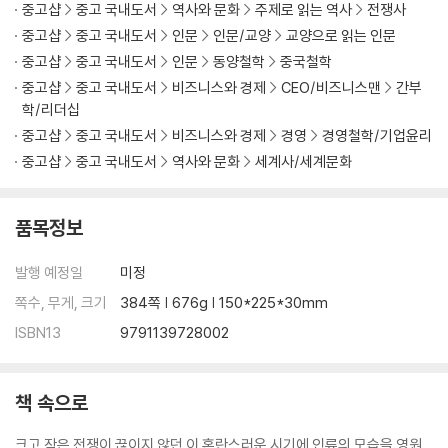
중고샵
중고 국내도서
역사와 문화
주제로 읽는 역사
전쟁사
적을 알고 나를 알면 위태롭지 않다
· 적과 나의 역량을 올바로 진단하라 - 이신의 자만과 왕전의 통찰
중고샵
중고 국내도서
인문
인문/교양
교양으로 읽는 인문
중고샵
중고 국내도서
인문
동양철학
중국철학
[부록] 전장에서 피어난 노자의 철학 - 평화를 꿈꾼 손자의 병법
중고샵
중고 국내도서
비즈니스와 경제
CEO/비즈니스맨
간부
학/리더십
제4편 형形│형세를 읽는 자가 승리를 거둔다
중고샵
중고 국내도서
비즈니스와 경제
경영
경영철학/기업윤리
중고샵
중고 국내도서
역사와 문화
세계사/세계문화
불패의 조건을 설계하라
· 무너지지 않는 지반을 다져라 - 진나라가 천하를 제패한 비결
품목정보
· 적이 이기지 못할 싸움을 하라 - 제갈량과 장비의 내기
발행 예정일
미정
승자는 이겨놓고 싸우며, 패자는 싸우면서 이기려 든다
· 승리하는 조직의 비결 - 사마양저의 공명정대한 정치
쪽수, 무게, 크기
384쪽 | 676g | 150*225*30mm
· 전략 없는 전술은 실패한다 - 일본의 진주만 공격
ISBN13
9791139728002
제5편│세勢 흐름을 장악하라
책 속으로
정공으로 맞서고 기습으로 승리하라
· 적의 의표를 찌르다 - 제나라 전단의 계책
크고 작은 전쟁이 끊이지 않던 이 혼란스러운 시기에 인류의 모습을 영원