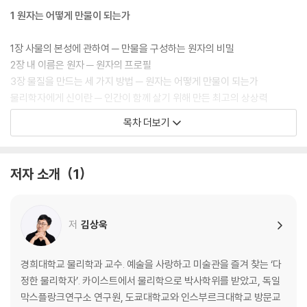
1 원자는 어떻게 만물이 되는가
1장 사물의 본성에 관하여 ─ 만물을 구성하는 원자의 비밀
2장 내 이름은 원자 ─ 원자의 프로필
3장 물질을 만드는 세 가지 방법 ─ 원자는 어떻게 만물이 되는가
물리학자에게 신이란 ─ 인간이 함께 살기 위해 만든 최고의 상상력
목차 더보기
2 별은 어떻게 우리가 되는가
4장 물리학의 관점으로 본 지구 ─ 지구에 존재하는 대부분의 만물
저자 소개
1
5장 핵과 별 그리고 에너지의 근원 ─ 지구 에너지의 근원을 찾아서
6장 기본 입자가 빚어내는 우주의 신비 ─ 가장 작은 것은 가장 큰 것과 통
한다?
저
김상욱
물리학자에게 죽음이란 ─ 우주는 죽음으로 충만하고 우리는 원자로 영생
한다
경희대학교 물리학과 교수. 예술을 사랑하고 미술관을 즐겨 찾는 ‘다
3 생명, 우주에서 피어난 경이로운 우연
정한 물리학자’. 카이스트에서 물리학으로 박사학위를 받았고, 독일
막스플랑크연구소 연구원, 도쿄대학교와 인스부르크대학교 방문교