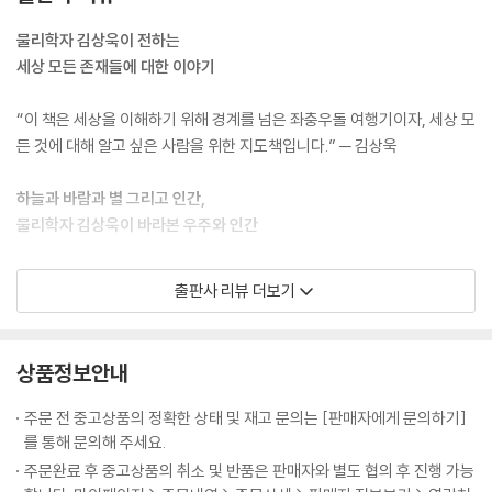
우리는 죽으면 흙으로, 즉 지구로 돌아간다. 이것은 시적인 표현이 아니라
가 가장 많습니다. 수소와 산소가 결합한 것이 물이고, 수소, 산소 원자에
과학적 사실이다. 이렇게 만물은 원자로 되어 있다.
탄소와 질소 원자를 더하면 우리 몸을 이루는 원자의 97%가 넘습니다. 원
물리학자 김상욱이 전하는
---「4장 물리학의 관점으로 본 지구 144쪽」중에서
자는 인간이 간접적으로나마 느낄 수 있고, 우리가 지각할 수 있는 모든 물
세상 모든 존재들에 대한 이야기
질과 직접적으로 관련되어 있습니다. 그래서 "만물은 원자로 되어 있다"라
우리 몸을 이루는 원자핵은 변하지 않는 물질의 토대가 되지만, 별의 원자
고 말해도 큰 무리는 없습니다. 물리학의 시작은 원자입니다. 물리학자가
“이 책은 세상을 이해하기 위해 경계를 넘은 좌충우돌 여행기이자, 세상 모
핵은 쪼개지고 합쳐지며 우주를 움직이는 에너지를 만들어낸다. 어떤 원자
보는 모든 이야기의 시작점 역시 원자입니다. 원자는 '원자에서 분자로, 분
든 것에 대해 알고 싶은 사람을 위한 지도책입니다.” ─ 김상욱
핵의 희생으로 만들어진 에너지는 또 다른 원자핵으로 만들어진 물질들의
자에서 생명으로, 생명에서 인간으로, 인간에서 사회로' 연결되는 시작점
움직임을 추동한다. 이렇게 우주는 원자들로 이루어진 하나의 거대한 유기
입니다. 고로 원자에 대한 이해는 세상 존재에 대한 이해로 연결됩니다.
하늘과 바람과 별 그리고 인간,
체와 같다.
물리학자 김상욱이 바라본 우주와 인간
---「5장 핵과 별 그리고 에너지의 근원 166쪽」중에서
5년간의 작업을 통해서 돌아온 다정한 물리학자 김상욱이 과학의 언어를
출판사 리뷰 더보기
원자를 이해하자 인류 문명의 모습 자체가 바뀌게 된다. 19세기에는 존재
세상을 이해하기 위한 물리학자의 좌충우돌 여행기
통해 세상 모든 존재들에 대한 이야기를 들려준다. 윤동주 시인의 시집에
하지 않았던 컴퓨터, TV, 플라스틱, 스마트폰, 인터넷, 형광등, 합성 섬유,
서 영감을 받은 이 책의 제목 ‘하늘과 바람과 별과 인간’은 존재하는 모든
항생제, 인공위성, 생명 공학 기술 등이 20세기에 나타난 것은 20세기 초
세상 만물이 원자로 되어 있다면, 세상을 이해하는 데 물리학만 있으면 될
것을 이해하고 싶었던 저자의 마음을 담고 있다. 저자에게 하늘은 우주와
상품정보안내
인간이 원자를 이해했기 때문이다.
까요? 김상욱 교수는 오히려 물리학의 경계를 넘어야 한다고 말합니다. 원
법칙을, 바람은 시간과 공간을, 별은 물질과 에너지로 다가온다고 한다. 여
---「6장 기본 입자가 빚어내는 우주의 신비 190쪽」중에서
자, 분자, 생물, 인간, 지구와 태양, 우주까지 세상은 다양한 층위로 구성되
기에 인간을 더한 ‘하늘과 바람과 별과 인간’은 물리학자 김상욱이 이 책에
주문 전 중고상품의 정확한 상태 및 재고 문의는 [판매자에게 문의하기]
어 있습니다. 각 층위는 자기만의 특성을 가지기 때문에 상위 층위의 특성
서 다루고자 하는 모든 대상들을 포괄한다. 저자는 에두르지 않고 원자에
를 통해 문의해 주세요.
지금까지 살펴봤듯이 호흡으로 에너지를 만드는 과정은 연쇄 화학 반응에
을 이해한다고 해도 하위 층위를 이해하지 못합니다. 하위 층위를 모두 이
서 시작해, 원자에서 분자로, 분자에서 물질로, 다시 물질에서 생명으로,
주문완료 후 중고상품의 취소 및 반품은 판매자와 별도 협의 후 진행 가능
불과하다. 우리는 화학 반응이 이렇게 순차적으로 일어나는 것을 살아 있
해한다 한들 전체를 이해할 수도 없습니다. 각 층위는 오를 때마다 새로운
그리고 생명에서 인간으로 존재의 층위를 오르며 평소 그가 말하는 “모든