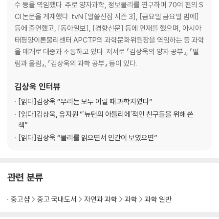
7장 생물은 화학 기계다 ─ 물리학자의 눈으로 본 생명의 화학
수 등을 역임했다. 주로 양자과학, 정보물리를 연구하며 70여 편의 S
8장 생물은 정보 처리 기계인가 ─ 사람은 사람을 낳고, 고양이는 고양이를
CI 논문을 게재했다. tvN [알쓸신잡 시즌 3], [금요일 금요일 밤에]
낳는 이유
등에 출연했고, [동아일보], [경향신문] 등에 연재를 했으며, 아시아
9장 최초의 생명체와 진화 ─ 변화의 누적이 만든 기적
태평양이론물리센터 APCTP의 과학문화위원장을 역임하는 등 과학
10장 다세포 생물에서 인간까지 ─ 지구상 생물의 장대한 역사
을 매개로 대중과 소통하고 있다. 저서로 『김상욱의 양자 공부』, 『떨
물리학자에게 사랑이란 ─ 필연의 우주와 궁극의 우연
림과 울림』, 『김상욱의 과학 공부』 등이 있다.
4 느낌을 넘어 상상으로
김상욱
인터뷰
[읽다]
김상욱 “우리는 모두 어릴 때 과학자였다”
11장 우리는 어떻게 호모 사피엔스가 되었는가 ─ 물리학자가 본 호모 사피
[읽다]
김상욱, 유지원 “'뉴턴의 아틀리에'적인 친구들을 위해 쓴
엔스의 특성
책”
12장 나는 존재한다, 더구나 생각도 한다 ─ 정보란 무엇인가
[읽다]
김상욱 “물리를 읽으면서 인간이 보였으면”
13장 느낌과 상상, 인간을 특별하게 만드는 것들 ─ 느낌에서 상상 그리고
문화로
관련 분류
나오는 글
부분과 전체
중고샵
중고 국내도서
자연과 과학
과학
과학 일반