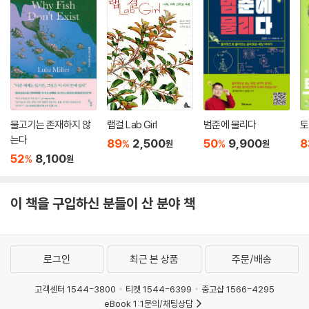
리학자의 관점에서 세상을 이해한다는 것이 무엇인지 독자들에게 이야기
런 기후 변화는 생태계를 훨씬 극적으로 교란할 가능성이 크다. 물론 생물
를 들려준다. 이 책은 세상을 이해하기 위해 경계를 넘은 물리학자의 좌충
은 새로운 환경에 적응할 것이다. 하지만 대멸종이 일어날 때, 최상위 포식
우돌 여행기이자, 세상 모든 것에 대해 알고 싶은 사람을 위한 지도책이다.
자는 언제나 멸종했다. 참고로 지금 최상위 포식자는 인간이다.
---「10장 다세포 생물에서 인간까지 304쪽」중에서
물리학자가 본 세상은 원자와 분자의 차가운 운동으로만 가득할 듯하다.
하지만 김상욱이 과학의 언어로 그리는 세상은 그렇지 않다. 이 책은 인간
인지 혁명과 허구를 믿는 능력에 대한 이야기는 물리학자에게 대단히 흥미
적이지 않은 원자에서 출발하지만, 원자가 별, 지구, 생명, 그리고 우리와
롭다. 물리는 기본적으로 물질에 기초하여 세상을 이해하려고 노력한다.
어떤 관계를 맺고 있는지 다각도로 드러내면서 세상을 보는 새로운 관점과
물고기는 존재하지 않
랩걸 Lab Girl
범준에 물리다
토
유물론적이란 뜻이다. 모든 물리량은 직접 측정이 가능하고 정량적으로 다
때로는 위안을 전한다. 저자는 원자의 관점에서 본 죽음에 대해 다음과 같
는다
89
2,500
50
9,900
8
%
%
원
원
룰 수 있다. 사랑, 정의, 도덕 같은 개념과 비교하면 위치, 속도, 질량, 에너
이 말한다. “죽음이란 원자의 소멸이 아니라 원자의 재배열이다. 내가 죽어
52
8,100
%
원
지, 전하 같은 물리량이 얼마나 물질적인지 알 수 있다. 인간은 인지 혁명을
도 내 몸을 이루는 원자들은 흩어져 다른 것의 일부가 된다. ‘인간은 흙에서
통해 물리학이 미치지 못하는 허구의 영역을 만들었다. 허구는 인간이 사
와서 흙으로 돌아간다’라는 말은 아름다운 은유가 아니라 과학적 사실이
회를 이루고 문명을 건설하는 토대가 된다.
이 책을 구입하신 분들이 산 분야 책
다. 이렇게 우리는 원자를 통해 영원히 존재한다.” 인간의 가장 근본적인
---「11장 우리는 어떻게 호모 사피엔스가 되었는가 330쪽」중에서
문제인 죽음에 대해 이보다 멋지게 과학의 언어로 표현할 수 있을까? 원자
에서 인간까지 김상욱이 안내하는 존재의 그물을 따라가다 보면 마치 과학
의식이 무엇인지, 생각이 무엇인지 아직 알지 못한다. 하지만 의식과 생각
이 삶 속에서 춤을 추듯 이런 표현들이 단지 수사에 그치지 않는다는 것을
로그인
최근 본 상품
주문/배송
이 존재하도록 하는 과정에서 의미는 필요 없다. 정보 과학이 알아낸 놀라
알 수 있다.
운 결론이다.
고객센터 1544-3800
티켓 1544-6399
중고샵 1566-4295
---「12장 나는 존재한다, 더구나 생각도 한다 360쪽」중에서
새로운 시대의 새로운 교양
eBook 1:1문의/채팅상담