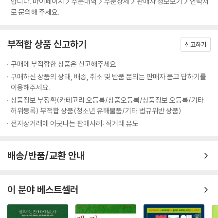
합니다. 마이페이지 > 주문내역 > 주문상세 > 판매자 정보보기 > 연락처
다고 말한다. 생명에 쓰이는 원자는 무생물에 쓰이는 원자와 동일하다. 생
특성들이 창발됩니다. 그렇기에 물리학에서 화학으로, 화학에서 생물학으
것은 원자로 되어 있다”라는 말의 의미가 무엇인지 세밀히 그려나간다. 물
로 문의해 주세요.
명은 원자로 만들어진 화학 기계다.
로, 생물학에서 인문학으로 경계를 확장해나가야 층위 전체에 대한 이해를
리학자의 시각으로 이 담대한 여정을 안내하지만 모든 것을 물리로 환원할
---「7장 생물은 화학 기계다 228쪽」중에서
한 층씩 쌓을 수 있으며, 세상을 이해할 수 있습니다.
수 있다는 물리제국주의적 태도는 아니다. 오히려 그는 세상 모든 것을 이
부적합 상품 신고하기
해하기 위해 물리학을 넘어서야 할 필요가 있다고 말한다. 왜냐하면 각 층
신고하기
생물학의 중심 원리를 알아내는 데에 물리학자들이 지대한 공헌을 했다는
이 책은 세상을 이해하기 위해 경계를 넘은 물리학자의 여행기입니다. 원
위를 오를 때마다 존재의 새로운 특성들이 창발하기 때문이다. 이는 전체
사실은 널리 알려져 있지 않다. 1953년 4월 25일 DNA 구조에 대한 논문
구매에 부적합한 상품은 신고해주세요.
자에서 시작해 존재의 층위들이 서로 얽혀 있는지 조망하고, 우주에서 피
가 부분의 합일 수 없는 이유이기도 하다. 저자는 필연의 우주에서 피어난
이 《네이처》에 발표되었다. 같은 해 7월 왓슨과 크릭은 조지 가모프라는
구매하신 상품의 상태, 배송, 취소 및 반품 문의는 판매자 묻고 답하기를
어난 다양한 존재들에 대해 따뜻한 시선을 건냅니다. 원자에서 인간까지,
다양한 존재들의 가치를 긍정하며 세상에 존재하는 모든 것들에 대해 따뜻
물리학자의 편지를 받는다. 가모프는 DNA를 구성하는 4개의 염기를 4비
이용해주세요.
물리학에서 인문학까지 세상을 이해하기 위한 김상욱 교수의 지적 세계로
한 시선을 건낸다.
트의 문자열로 볼 수 있으며 정수론이나 조합론 같은 수학을 이용하면 생
상품정보 부정확(카테고리 오등록/상품오등록/상품정보 오등록/기타
여러분을 초대합니다.
명의 암호를 알아낼 수 있을 것이라 제안했다.
허위등록) 부적합 상품(청소년 유해물품/기타 법규위반 상품)
원자에서 인간까지,
---「8장 생물은 정보 처리 기계인가 256쪽」중에서
전자상거래에 어긋나는 판매사례: 직거래 유도
한 권으로 관통하는 삶과 과학의 향연
오류를 포함한 복제가 존재한다면 진화는 필연이다. 여기에 어떤 의도나
저자는 세상을 이해하고 싶어 물리학자가 됐지만, 오랜 공부 끝에 도달한
배송/반품/교환 안내
목적은 없다. 좋은 것이 좋은 결과를 내고, 많은 것이 많다는 당연한 말을
결론은 세상을 이해하려면 물리를 넘어 다양한 학문이 필요하다는 것이었
하는 것뿐이다. 물리학자에게 진화는 그냥 당연한 이야기다. 원래 위대한
다고 한다. 물리와 우주는 인간적이지 않고, 오히려 인간을 배제해야 더 잘
아이디어는 알고 나면 당연하다.
이해할 수 있다. 이는 역으로 인간을 이해하기 위해서는 물리와는 완전히
이 분야 베스트셀러
---「9장 최초의 생명체와 진화 268쪽」중에서
다른 방법이 필요하다는 말이다. 저자는 물리학에서 화학으로, 화학에서
다시 생물학으로, 그리고 생물학에서 인간학으로 다시 경계를 확장하며 물
더욱더 나쁜 것은 인간의 활동으로 지구의 평균 온도가 높아지고 있다. 이