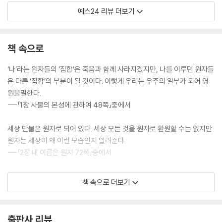
예스24 리뷰 더보기
세상에 존재하는 모든 것들을 이해하고 싶었던 한 소년이 있었습니다. 호
기심이 많던 소년은 고등학생 시절 『양자역학의 세계』란 책을 읽으며 의문
에 대한 해결이 물리학과에 있다고 생각합니다. 물리학과에 진학한 그는
책 속으로
물리학자가 됩니다. 세상의 모든 존재를 이해하고 싶었던 이 소년은 ‘다정
한 물리학자’로 널리 알려진 김상욱 교수입니다. 김상욱 교수가 신간 『하늘
‘나’라는 원자들의 ‘집합’은 죽음과 함께 사라지겠지만, 나를 이루던 원자들
과 바람과 별과 인간』으로 5년 만에 독자들을 찾아왔습니다. 이번 책의 제
은 다른 ‘집합’의 부분이 될 것이다. 이렇게 우리는 우주의 일부가 되어 영
목은 윤동주 시인의 유고 시집 ‘하늘과 바람과 별과 시’에서 영감을 받았다
원불멸한다.
고 합니다. 저자에게 하늘은 우주와 법칙, 바람은 시간과 공간, 별은 물질과
---「1장 사물의 본성에 관하여 48쪽」중에서
에너지로 다가온다고 합니다. 즉, 하늘과 바람과 별은 물리적으로 존재하
는 모든 것입니다. 존재하는 모든 것을 이해하고 싶은 호기심 많은 소년의
세상 만물은 원자로 되어 있다. 세상 모든 것을 원자로 환원할 수는 없지만
마음이 느껴지는 제목입니다.
원자는 세상이 왜 이런 모습인지 알려준다.
---「2장 내 이름은 원자 72쪽」중에서
결국 우리는 층위에 따라 다른 법칙을 적용하는 것이 최선이라는 결론에
"세상 만물은 원자로 되어 있다. 세상 모든 것을 원자로 환원할 수는 없지
책 속으로 더보기
도달한다. 많은 것은 다르다.
만 원자는 세상이 왜 이런 모습인지 알려준다."
---「3장 물질을 만드는 세 가지 방법 99쪽」중에서
우주에서 가장 많은 원자는 수소입니다. 발을 딛고 있는 땅에는 산소 원자
출판사 리뷰