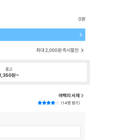
0원
최대 2,000원 즉시할인
중고
2,350
원~
여백의 서재
14명 평가