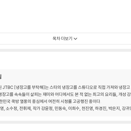
목차 더보기
 뽑은 최고의 메뉴 10 | SNS에서 가장 많이 따라 한 메뉴
팀
 시작된 JTBC [냉장고를 부탁해]는 스타의 냉장고를 스튜디오로 직접 가져와 냉장고
장고를 속속들이 살피는 재미와 어디에서도 본 적 없는 최고의 요리들, 개성 강한
한민국 쿡방 열풍의 중심에서 여전히 시청률 고공행진 중이다.
영, 소수정, 전휘제, 작가 강윤정, 민동숙, 이희수, 천진영, 하경진, 박은지, 강