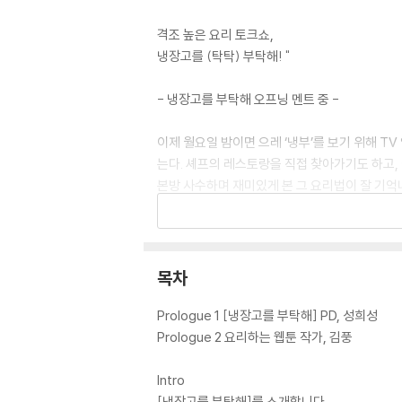
격조 높은 요리 토크쇼,
냉장고를 (탁탁) 부탁해! "
- 냉장고를 부탁해 오프닝 멘트 중 -
이제 월요일 밤이면 으레 ‘냉부’를 보기 위해 T
는다. 셰프의 레스토랑을 직접 찾아가기도 하고, 
본방 사수하며 재미있게 본 그 요리법이 잘 기억나
피를 셰프들의 쿠킹 팁 및 조리 분량과 함께 담아
목차
Prologue 1 [냉장고를 부탁해] PD, 성희성
Prologue 2 요리하는 웹툰 작가, 김풍
Intro
[냉장고를 부탁해]를 소개합니다