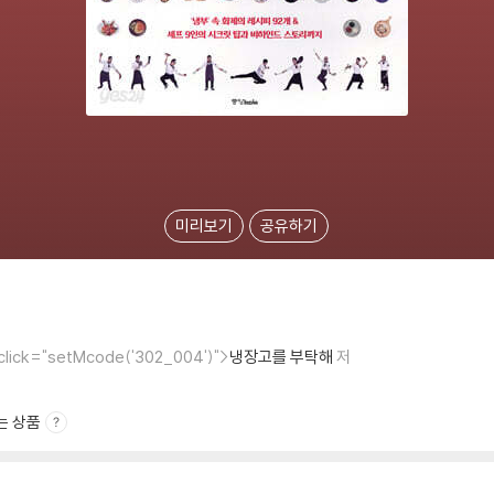
미리보기
공유하기
onclick="setMcode('302_004')">
냉장고를 부탁해
저
는 상품