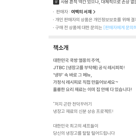
사용 흔적 약간 있으나, 대체적으로 손상 없
상
판매자 :
여백의 서재
개인 판매자의 상품은 개인정보보호를 위해 결제
구매 전 상품에 대한 문의는
[판매자에게 문의
책소개
대한민국 쿡방 열풍의 주역,
JTBC [냉장고를 부탁해] 공식 레시피북!
‘냉부’ 속 바로 그 메뉴,
가정식 레시피로 직접 만들어보세요~
훌륭한 요리 재료는 이미 집 안에 다 있습니다!
"처지 곤란 천덕꾸러기
냉장고 재료의 신분 상승 프로젝트!
대한민국 최고의 셰프들이
당신의 냉장고를 탈탈 털어드립니다