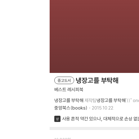
냉장고를 부탁해
중고도서
베스트 레시피북
냉장고를 부탁해
제작팀
냉장고를 부탁해
'))" 
중앙북스(books)
2015.10.22.
사용 흔적 약간 있으나, 대체적으로 손상 없
상