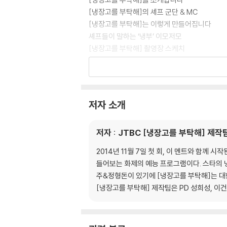
[냉장고를 부탁해]의 셰프 군단 & MC
[냉장고를 부탁해]는 이렇게 만들어집니다
셰프들이 말하는 ‘냉부’ 이모저모
[냉장고를 부탁해] 촬영장 스케치
[냉장고를 부탁해] 최고의 인기 메뉴
: 셰프가 뽑은 최고의 메뉴 10 | ‘냉부’ 제작진이
대진별 메뉴 찾아보기
일러두기
저자 소개
1. Chef 최현석
저자 : JTBC [냉장고를 부탁해] 제작
닭딸
For덕
2014년 11월 7일 첫 회, 이 멘트와 함께
봉선아 시집 가자미
들어보는 화제의 예능 프로그램이다. 스타의 냉
곤봉 (곤약봉골레)
주&정형돈이 있기에 [냉장고를 부탁해]는 대
보굴보굴
[냉장고를 부탁해] 제작팀은 PD 성희성, 이건
안심하드라고
삼고마비
치튀치튀뱅뱅