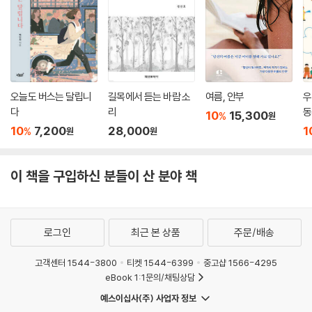
돌아오는 길 151
군생활 중반 152
낮엔 시위현장에, 밤엔 거리에 있었다 153
··경찰서 관내 154
파출소에서 시작되는 밤 155
오늘도 버스는 달립니
길목에서 듣는 바람 소
여름, 안부
우
의경도 단속하고 검거했다 156
다
리
동
10
15,300
%
혼잡경비의 기억 157
원
10
7,200
28,000
1
%
원
원
지금의 거리, 그리고 생각 158
보호수경 ‘스모’ 159
기억 속의 선임 161
이 책을 구입하신 분들이 산 분야 책
선임이 되다 162
날짜를 세기 시작하다 163
전역을 앞둔 마음 164
로그인
최근 본 상품
주문/배송
마지막 근무가 다가오다 165
마지막 밤 166
고객센터 1544-3800
티켓 1544-6399
중고샵 1566-4295
돌아오는 길 167
eBook 1:1문의/채팅상담
끝났다는 사실 168
예스이십사(주) 사업자 정보
26개월 동안 만난 사람들 169