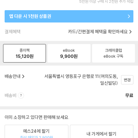
5만원 이상 구매 시 2천원 추가 적립
앱 다운 시 1천원 상품권
결제혜택
카드/간편결제 혜택을 확인하세요
종이책
eBook
크레마클럽
15,120
원
9,900
원
eBook 구독
배송안내
서울특별시 영등포구 은행로 11(여의도동,
변경
일신빌딩)
배송비
무료
이미 소장하고 있다면 판매해 보세요.
예스24에 팔기
내 가게에서 팔기
최상 매입가 2,900원