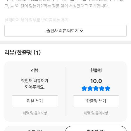
고, 늘 ‘이 길이 맞는가?’라는 질문 앞에 서성였다고 고백합니다.
남겨진 감정 072
사랑을 남겨두고 073
실패마저 삶의 일부로 받아들이는 용기
함께였던 사람들 074
같은 출발선, 다른 길 075
출판사 리뷰 더보기
이 책의 후반부는 고향 군수에 도전했다가 갑작스러운 교통사고로 꿈을 접
다시 만난 인연 078
어야 했던 뼈아픈 실패의 기록을 담고 있습니다. 저자는 이 예기치 못한 사
관계가 남긴 것 079
고를 ‘가던 길을 멈추고 삶의 방향을 다시 묻게 한 경고’로 받아들입니다.
책과 칠판 사이의 대학 080
리뷰/한줄평
1
비록 결과는 실패였지만, 그는 그 과정을 통해 자신을 더 분명히 알게 되었
교수님들이 남긴 것 084
으며 그 시간을 결코 후회하지 않는다고 말합니다.
다시, 사랑의 중심으로 086
함께한 계절 088
리뷰
한줄평
마치지 못한 고백, 그리고 가능성
입대라는 그림자 090
10.0
첫번째 리뷰어가
마지막 계절 092
되어주세요.
‘아직 끝나지 않았다’는 제목은 미련이 아닌 미래를 향한 가능성을 의미합
사랑을 남겨두고 094
니다. 저자는 교수가 되기까지 열 번 넘게 문 앞에서 돌아섰던 경험을 통해,
편지라는 유일한 통로 096
리뷰 쓰기
한줄평 쓰기
어떤 일은 단 한 번의 도전으로 끝나지 않는다는 것을 잘 알고 있습니다. 그
들어가는 길 097
는 지금 돌아가고 있는 이들에게 “그건 실패가 아니라 당신만의 경로일지
머리를 밀다 099
혜택 및 유의사항
혜택 및 유의사항
도 모른다”는 따뜻한 위로를 건넵니다.
논산의 겨울 101
기억에 남은 장면들 103