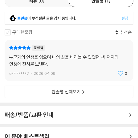
리뷰
0
한줄평
1
중앙경찰학교로 가다 104
잠깐의 숨 105
다시 이동 107
클린봇
이 부적절한 글을 감지 중입니다.
설정
눈이 오던 퇴소식 108
서울로 간다는 말 110
구매한줄평
추천순
기동단이라는 이름 112
또다시 교육 114
종이책
장비를 받다 116
누군가의 인생을 읽으며 나의 삶을 바라볼 수 있었던 책. 저자의
배치 118
인생에 찬사를 보낸다.
첫날의 공기 120
e*******7
2026.04.09.
0
하늘 같은 고참들 121
암기사항 122
낮과 밤이 붙어 있던 생활 123
한줄평 전체보기
‘여기서는’이라는 말 125
기억에서 지워지지 않는 밤 126
옥상으로 끌려가다 127
배송/반품/교환 안내
이름이 남아 있다 128
쓰러진 동기들 129
이를 악물다 130
이 분야 베스트셀러