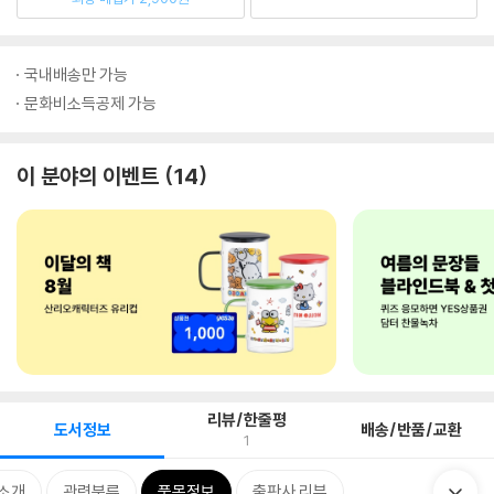
국내배송만 가능
문화비소득공제 가능
이 분야의 이벤트
14
리뷰/한줄평
도서정보
배송/반품/교환
1
 소개
관련분류
품목정보
출판사 리뷰