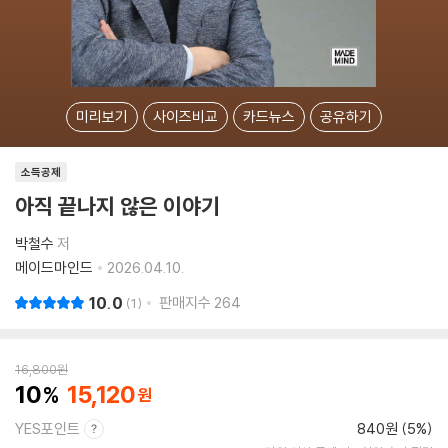
미리보기
사이즈비교
카드뉴스
공유하기
소득공제
아직 끝나지 않은 이야기
박철수
저
메이드마인드
2026.04.10.
10.0
판매지수
264
1
16,800
원
10
15,120
YES포인트
840원 (5%)