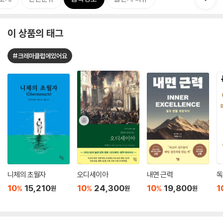
이 상품의 태그
#크레마클럽에있어요
니체의 초월자
오디세이아
내면 근력
독
10
15,210
10
24,300
10
19,800
1
%
%
%
원
원
원