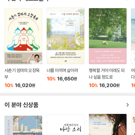
그 시절의 군대 131
그래도 남겨야 할 이야기 132
출동이라는 단어 133
방패를 쥐다 134
처음 본 시위의 얼굴 135
공포는 생각보다 빠르다 136
밀고, 밀리고 137
턱끈을 물다 138
끝나고 나서야 오는 감각 139
다시 밤 근무로 140
사춘기 엄마의 오장육
너를 아끼며 살아라
행복할 거야 이래도 되
어
시작이었다 141
부
나 싶을 정도로
다
10
16,650
%
원
출동은 일상이 되었다 142
10
16,020
10
16,200
1
%
%
원
원
파견 143
광주에서 145
이 분야 신상품
울산과 김해 146
양산의 밤 147
덕적도로 가다 148
무뎌짐 149
동기들과의 거리 150