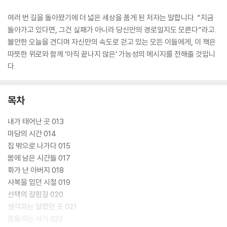
여러 번 길을 돌아왔기에 더 넓은 세상을 품게 된 저자는 말합니다. “지금
돌아가고 있다면, 그건 실패가 아니라 당신만의 경로일지도 모른다”라고.
불안한 오늘을 견디며 자신만의 속도로 걷고 있는 모든 이들에게, 이 책은
따뜻한 위로와 함께 ‘아직 끝나지 않은’ 가능성의 메시지를 전해줄 것입니
다.
목차
내가 태어난 곳 013
마당의 시간 014
집 밖으로 나가다 015
몸에 남은 시간들 017
화가 난 아버지 018
사복을 입던 시절 019
선택의 갈림길 020
생각과는 달랐던 곳 021
흔들리는 시기 022