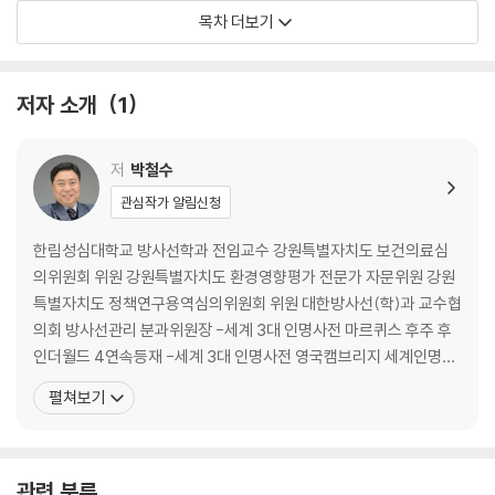
교실 안의 얼굴들 023
목차 더보기
이름을 붙이지 못한 마음 024
친구라는 이름 026
끝나기 직전의 시간 028
저자 소개
1
마지막 며칠 029
말하지 않은 인사 031
졸업식 032
저
박철수
집으로 돌아오는 길 033
관심작가 알림신청
결과를 기다리는 시간 035
시험이라는 문 앞에서 037
한림성심대학교 방사선학과 전임교수 강원특별자치도 보건의료심
선지원 후시험 039
의위원회 위원 강원특별자치도 환경영향평가 전문가 자문위원 강원
재수는 필수, 삼수는 선택 040
특별자치도 정책연구용역심의위원회 위원 대한방사선(학)과 교수협
잠시 멈춘 자리 041
의회 방사선관리 분과위원장 -세계 3대 인명사전 마르퀴스 후주 후
상경 042
인더월드 4연속등재 -세계 3대 인명사전 영국캠브리지 세계인명사
떡볶이와 도시락 043
전(IBC) 4연속등재 -한국자기학회(국제학술지) 학술이사 -한국보
펼쳐보기
재수생이라는 이름 045
건의료인국가시험원 방사선사 면허시험 문항검증, 출제위원 -서울
재수생의 하루 047
시 지방공무원 공채시험 시험문제 출제 및 검증위원 -충청북도 지방
경쟁자들 속에서 048
공무원 공채시험 시험문제 출제위원 -국립 공주대학교 신임교수 공
숫자에 눌리는 밤 049
관련 분류