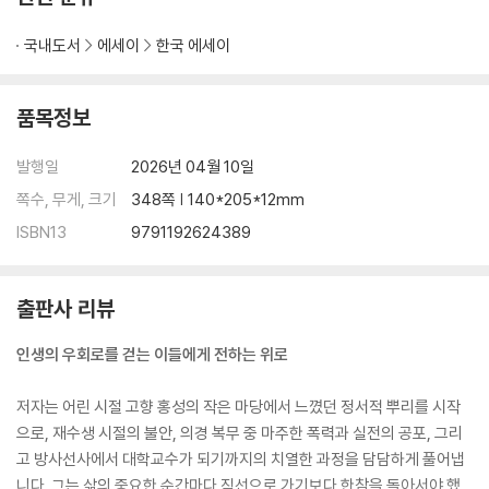
다시 돌아보는 집 050
포기와 선택 사이 051
국내도서
에세이
한국 에세이
재수의 끝자락 052
외삼촌네 집 053
품목정보
민폐라는 단어 054
떠나야 한다는 직감 056
발행일
2026년 04월 10일
대학생들 사이의 하숙생 057
쪽수, 무게, 크기
348쪽 | 140*205*12mm
돌아오는 길에서 배운 것 058
시간이 지나서야 보이는 것들 060
ISBN13
9791192624389
지나간 자리에 남은 감각 061
결국, 대학생이 되었다. 062
새내기라는 이름 063
출판사 리뷰
방송국이라는 공간 065
인생의 우회로를 걷는 이들에게 전하는 위로
다시 만난 얼굴들 066
사랑의 시작을 앞두고 067
저자는 어린 시절 고향 홍성의 작은 마당에서 느꼈던 정서적 뿌리를 시작
처음이라는 자리 068
으로, 재수생 시절의 불안, 의경 복무 중 마주한 폭력과 실전의 공포, 그리
같이 보낸 시간들 069
고 방사선사에서 대학교수가 되기까지의 치열한 과정을 담담하게 풀어냅
마음이 앞서는 대신, 생각이 많아진다. 070
니다. 그는 삶의 중요한 순간마다 직선으로 가기보다 한참을 돌아서야 했
편지 071