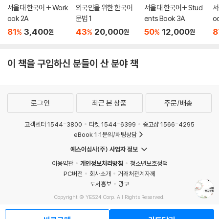
서울대 한국어 + Work
외국인을 위한 한국어
서울대 한국어+ Stud
서
ook 2A
문법 1
ents Book 3A
o
81
3,400
43
20,000
50
12,000
8
%
%
%
원
원
원
이 책을 구입하신 분들이 산 분야 책
로그인
최근 본 상품
주문/배송
고객센터 1544-3800
티켓 1544-6399
중고샵 1566-4295
eBook 1:1문의/채팅상담
예스이십사(주) 사업자 정보
이용약관
개인정보처리방침
청소년보호정책
PC버전
회사소개
거래처관계자께
도서홍보
광고
Copyright © YES24 Corp. All Rights Reserved.
MATOM2