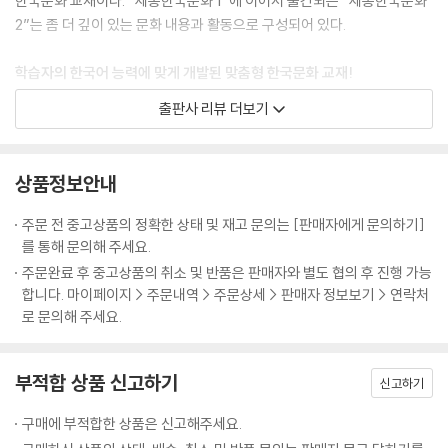
한국문화 교재이다. “세종한국문화 1”에 이어서 출간되는 “세종한국문화
2”는 좀 더 깊이 있는 문화 내용과 활동으로 구성되어 있다.
학습자의 한국어 능력에 맞게 개발된 맞춤형 한국문화 교재!
출판사 리뷰 더보기
“세종한국어 3,4”에서 다루고 있는 문화 항목을 기반으로 하되, 언어 교
육의 일부였던 문화 부문을 문화 교육 영역으로 확대, 학습자가 자신의 언
어 수준에 맞는 한국문화 학습을 통해 한국문화와 한국에 대한 이해를 넓
상품정보안내
힘과 동시에 한국어 학습을 위한 문화적 배경지식을 넓힐 수 있도록 하였
다.
주문 전 중고상품의 정확한 상태 및 재고 문의는 [판매자에게 문의하기]
를 통해 문의해 주세요.
주문완료 후 중고상품의 취소 및 반품은 판매자와 별도 협의 후 진행 가능
전통문화와 현대 문화를 아우르는 한국문화 전반을 다룬 포괄적인 문화 교
합니다. 마이페이지 > 주문내역 > 주문상세 > 판매자 정보보기 > 연락처
재!
로 문의해 주세요.
한국문화라고 하면 떠올리게 되는 ‘전통문화’의 범주에서 벗어나 실제 외
부적합 상품 신고하기
국인 학습자들이 한국에서 생활하면서 경험하게 되는 생활 전반의 모습과
신고하기
다양한 현대 문화적 측면을 다룸으로써, 한국인의 현실적인 삶의 모습을
구매에 부적합한 상품은 신고해주세요.
세계에 알리는 문화 교재의 역할을 하도록 하였다.