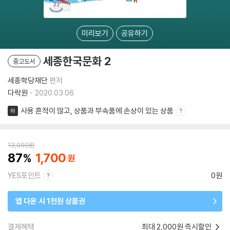
미리보기
공유하기
세종한국문화 2
중고도서
세종학당재단
편저
다락원
2020.03.06.
사용 흔적이 많고, 상품과 부속품에 손상이 있는 상품
하
13,000
원
87
1,700
YES포인트
0원
앱 다운 시 1천원 상품권
결제혜택
최대 2,000원 즉시할인