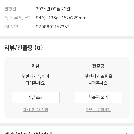
발행일
2024년 09월 23일
쪽수, 무게, 크기
84쪽 | 136g | 152*229mm
ISBN13
9798893157253
리뷰/한줄평
0
리뷰
한줄평
첫번째 리뷰어가
첫번째 한줄평을
되어주세요.
남겨주세요.
리뷰 쓰기
한줄평 쓰기
혜택 및 유의사항
혜택 및 유의사항