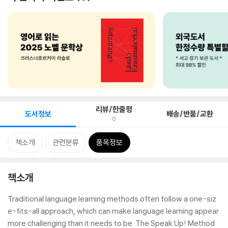
리뷰/한줄평
도서정보
배송/반품/교환
0
책소개
관련분류
품목정보
책소개
Traditional language learning methods often follow a one-siz
e-fits-all approach, which can make language learning appear
more challenging than it needs to be. The Speak Up! Method