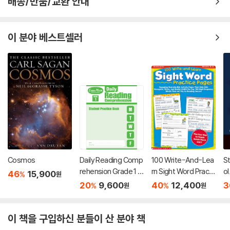
배송/반품/교환 안내
이 분야 베스트셀러
Cosmos
Daily Reading Comp
100 Write-And-Lea
St
rehension Grade 1 :
rn Sight Word Practi
ol
46
15,900
%
원
Student Practice Bo
ce Pages: Engaging
20
9,600
40
12,400
3
%
%
원
원
ok (2018 ver. 신판)
Reproducible Activit
y Pages That Help K
ids Recognize, Writ
이 책을 구입하신 분들이 산 분야 책
e, and Really Learn t