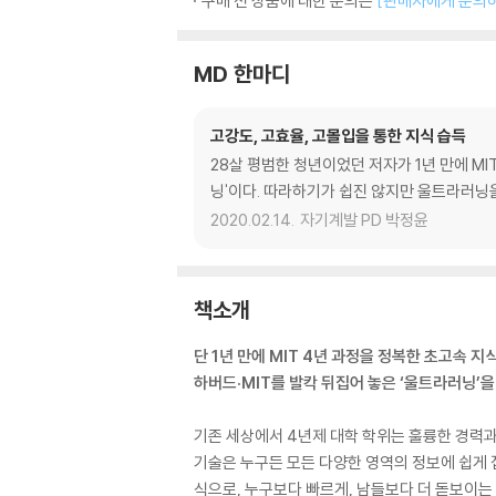
구매 전 상품에 대한 문의는
[판매자에게 문의
MD 한마디
고강도, 고효율, 고몰입을 통한 지식 습득
28살 평범한 청년이었던 저자가 1년 만에 MI
닝'이다. 따라하기가 쉽진 않지만 울트라러닝을
2020.02.14.
자기계발 PD 박정윤
책소개
단 1년 만에 MIT 4년 과정을 정복한 초고속 지
하버드·MIT를 발칵 뒤집어 놓은 ‘울트라러닝’을
기존 세상에서 4년제 대학 학위는 훌륭한 경력과
기술은 누구든 모든 다양한 영역의 정보에 쉽게 
식으로, 누구보다 빠르게, 남들보다 더 돋보이는