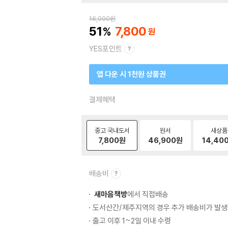
16,000
원
51
7,800
YES포인트
앱 다운 시 1천원 상품권
결제혜택
중고 국내도서
원서
새상품
7,800
원
46,900
원
14,40
배송비
새마음책방
에서 직접배송
도서산간/제주지역의 경우 추가 배송비가 발생
출고 이후 1~2일 이내 수령