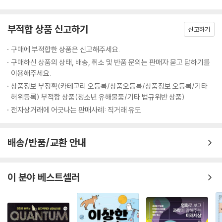
은 새로운 환경에 적응할 것이다. 하지만 대멸종이 일어날 때, 최상위 포식
우돌 여행기이자, 세상 모든 것에 대해 알고 싶은 사람을 위한 지도책이다.
자는 언제나 멸종했다. 참고로 지금 최상위 포식자는 인간이다.
부적합 상품 신고하기
---「10장 다세포 생물에서 인간까지 304쪽」중에서
신고하기
물리학자가 본 세상은 원자와 분자의 차가운 운동으로만 가득할 듯하다.
하지만 김상욱이 과학의 언어로 그리는 세상은 그렇지 않다. 이 책은 인간
구매에 부적합한 상품은 신고해주세요.
인지 혁명과 허구를 믿는 능력에 대한 이야기는 물리학자에게 대단히 흥미
적이지 않은 원자에서 출발하지만, 원자가 별, 지구, 생명, 그리고 우리와
구매하신 상품의 상태, 배송, 취소 및 반품 문의는 판매자 묻고 답하기를
롭다. 물리는 기본적으로 물질에 기초하여 세상을 이해하려고 노력한다.
어떤 관계를 맺고 있는지 다각도로 드러내면서 세상을 보는 새로운 관점과
이용해주세요.
유물론적이란 뜻이다. 모든 물리량은 직접 측정이 가능하고 정량적으로 다
때로는 위안을 전한다. 저자는 원자의 관점에서 본 죽음에 대해 다음과 같
상품정보 부정확(카테고리 오등록/상품오등록/상품정보 오등록/기타
룰 수 있다. 사랑, 정의, 도덕 같은 개념과 비교하면 위치, 속도, 질량, 에너
이 말한다. “죽음이란 원자의 소멸이 아니라 원자의 재배열이다. 내가 죽어
허위등록) 부적합 상품(청소년 유해물품/기타 법규위반 상품)
지, 전하 같은 물리량이 얼마나 물질적인지 알 수 있다. 인간은 인지 혁명을
도 내 몸을 이루는 원자들은 흩어져 다른 것의 일부가 된다. ‘인간은 흙에서
전자상거래에 어긋나는 판매사례: 직거래 유도
통해 물리학이 미치지 못하는 허구의 영역을 만들었다. 허구는 인간이 사
와서 흙으로 돌아간다’라는 말은 아름다운 은유가 아니라 과학적 사실이
회를 이루고 문명을 건설하는 토대가 된다.
다. 이렇게 우리는 원자를 통해 영원히 존재한다.” 인간의 가장 근본적인
---「11장 우리는 어떻게 호모 사피엔스가 되었는가 330쪽」중에서
문제인 죽음에 대해 이보다 멋지게 과학의 언어로 표현할 수 있을까? 원자
배송/반품/교환 안내
에서 인간까지 김상욱이 안내하는 존재의 그물을 따라가다 보면 마치 과학
의식이 무엇인지, 생각이 무엇인지 아직 알지 못한다. 하지만 의식과 생각
이 삶 속에서 춤을 추듯 이런 표현들이 단지 수사에 그치지 않는다는 것을
이 존재하도록 하는 과정에서 의미는 필요 없다. 정보 과학이 알아낸 놀라
알 수 있다.
이 분야 베스트셀러
운 결론이다.
---「12장 나는 존재한다, 더구나 생각도 한다 360쪽」중에서
새로운 시대의 새로운 교양
김상욱과 함께라면 과학도 이제 교양이 된다