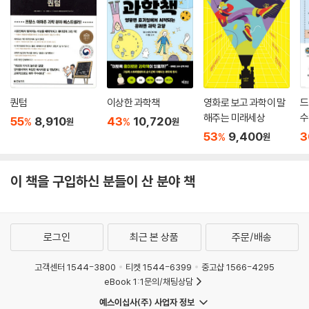
과학은 왜 교양이 될 수 없을까. 이는 저자가 가지고 있는 문제의식 중 하나
이며 대중과 활발하게 소통하는 주된 이유기도 하다. 저자는 과학이 이제
전문가에게만 한정할 수 없는, 민주 시민이 알아야 할 필수 지식이라고 강
조한다. 챗GPT의 충격 등 과학 기술이 사회 변혁을 이끄는 시대, 시민의
올바른 판단을 위해서는 과학 지식이 필수적이기 때문이다. 이 책은 세상
을 이해하기 위해 경계를 넘어 세상을 모든 것을 이해하고자 했던 한 개인
퀀텀
이상한 과학책
영화로 보고 과학이 말
드
의 노력인 동시에 물리학, 화학, 생물학, 뇌과학, 정보 과학 등 현대 과학이
해주는 미래세상
수
55
8,910
43
10,720
%
%
원
원
도달한 거의 모든 지점을 종합하고 있다는 점에서 물리학자 김상욱이 우리
53
9,400
3
%
원
시대에 제안하는 새로운 교양이기도 하다. 익히 알려진 저자의 친절한 안
내는 물론 현대 과학의 거의 모든 지식을 전하고 있다는 점에서 『하늘과 바
이 책을 구입하신 분들이 산 분야 책
람과 별과 인간』은 지금을 살아가는 모두를 위한 과학 교양서라고 할 수 있
다.
로그인
최근 본 상품
주문/배송
고객센터 1544-3800
티켓 1544-6399
중고샵 1566-4295
eBook 1:1문의/채팅상담
예스이십사(주) 사업자 정보