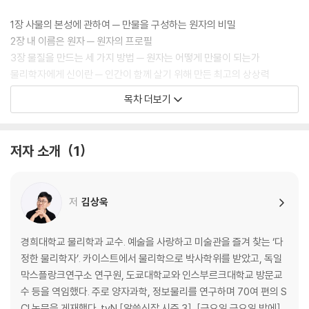
1장 사물의 본성에 관하여 ─ 만물을 구성하는 원자의 비밀
2장 내 이름은 원자 ─ 원자의 프로필
3장 물질을 만드는 세 가지 방법 ─ 원자는 어떻게 만물이 되는가
물리학자에게 신이란 ─ 인간이 함께 살기 위해 만든 최고의 상상력
목차 더보기
2 별은 어떻게 우리가 되는가
4장 물리학의 관점으로 본 지구 ─ 지구에 존재하는 대부분의 만물
저자 소개
1
5장 핵과 별 그리고 에너지의 근원 ─ 지구 에너지의 근원을 찾아서
6장 기본 입자가 빚어내는 우주의 신비 ─ 가장 작은 것은 가장 큰 것과 통
한다?
저
김상욱
물리학자에게 죽음이란 ─ 우주는 죽음으로 충만하고 우리는 원자로 영생
한다
경희대학교 물리학과 교수. 예술을 사랑하고 미술관을 즐겨 찾는 ‘다
3 생명, 우주에서 피어난 경이로운 우연
정한 물리학자’. 카이스트에서 물리학으로 박사학위를 받았고, 독일
막스플랑크연구소 연구원, 도쿄대학교와 인스부르크대학교 방문교
7장 생물은 화학 기계다 ─ 물리학자의 눈으로 본 생명의 화학
수 등을 역임했다. 주로 양자과학, 정보물리를 연구하며 70여 편의 S
8장 생물은 정보 처리 기계인가 ─ 사람은 사람을 낳고, 고양이는 고양이를
CI 논문을 게재했다. tvN [알쓸신잡 시즌 3], [금요일 금요일 밤에]