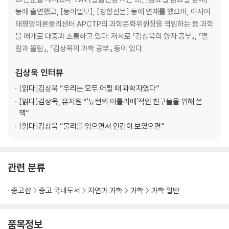
낳는 이유
등에 출연했고, [동아일보], [경향신문] 등에 연재를 했으며, 아시아
9장 최초의 생명체와 진화 ─ 변화의 누적이 만든 기적
태평양이론물리센터 APCTP의 과학문화위원장을 역임하는 등 과학
10장 다세포 생물에서 인간까지 ─ 지구상 생물의 장대한 역사
을 매개로 대중과 소통하고 있다. 저서로 『김상욱의 양자 공부』, 『떨
물리학자에게 사랑이란 ─ 필연의 우주와 궁극의 우연
림과 울림』, 『김상욱의 과학 공부』 등이 있다.
4 느낌을 넘어 상상으로
김상욱
인터뷰
[읽다]
김상욱 “우리는 모두 어릴 때 과학자였다”
11장 우리는 어떻게 호모 사피엔스가 되었는가 ─ 물리학자가 본 호모 사피
[읽다]
김상욱, 유지원 “'뉴턴의 아틀리에'적인 친구들을 위해 쓴
엔스의 특성
책”
12장 나는 존재한다, 더구나 생각도 한다 ─ 정보란 무엇인가
[읽다]
김상욱 “물리를 읽으면서 인간이 보였으면”
13장 느낌과 상상, 인간을 특별하게 만드는 것들 ─ 느낌에서 상상 그리고
문화로
관련 분류
나오는 글
부분과 전체
중고샵
중고 국내도서
자연과 과학
과학
과학 일반
품목정보