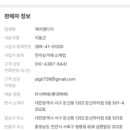
명은 원자로 만들어진 화학 기계다.
로, 생물학에서 인문학으로 경계를 확장해나가야 층위 전체에 대한 이해를
리학자의 시각으로 이 담대한 여정을 안내하지만 모든 것을 물리로 환원할
---「7장 생물은 화학 기계다 228쪽」중에서
한 층씩 쌓을 수 있으며, 세상을 이해할 수 있습니다.
수 있다는 물리제국주의적 태도는 아니다. 오히려 그는 세상 모든 것을 이
판매자 정보
해하기 위해 물리학을 넘어서야 할 필요가 있다고 말한다. 왜냐하면 각 층
생물학의 중심 원리를 알아내는 데에 물리학자들이 지대한 공헌을 했다는
이 책은 세상을 이해하기 위해 경계를 넘은 물리학자의 여행기입니다. 원
위를 오를 때마다 존재의 새로운 특성들이 창발하기 때문이다. 이는 전체
사실은 널리 알려져 있지 않다. 1953년 4월 25일 DNA 구조에 대한 논문
업체명
제이앤디지
자에서 시작해 존재의 층위들이 서로 얽혀 있는지 조망하고, 우주에서 피
가 부분의 합일 수 없는 이유이기도 하다. 저자는 필연의 우주에서 피어난
이 《네이처》에 발표되었다. 같은 해 7월 왓슨과 크릭은 조지 가모프라는
어난 다양한 존재들에 대해 따뜻한 시선을 건냅니다. 원자에서 인간까지,
다양한 존재들의 가치를 긍정하며 세상에 존재하는 모든 것들에 대해 따뜻
대표자명
지동근
물리학자의 편지를 받는다. 가모프는 DNA를 구성하는 4개의 염기를 4비
물리학에서 인문학까지 세상을 이해하기 위한 김상욱 교수의 지적 세계로
한 시선을 건낸다.
사업자 등록번호
289-41-01250
트의 문자열로 볼 수 있으며 정수론이나 조합론 같은 수학을 이용하면 생
여러분을 초대합니다.
사업자 종목
전자상거래 소매업
명의 암호를 알아낼 수 있을 것이라 제안했다.
원자에서 인간까지,
---「8장 생물은 정보 처리 기계인가 256쪽」중에서
고객 상담
010-4387-6441
한 권으로 관통하는 삶과 과학의 향연
전화번호(유선)
오류를 포함한 복제가 존재한다면 진화는 필연이다. 여기에 어떤 의도나
고객 상담
jdg0728@gmail.com
저자는 세상을 이해하고 싶어 물리학자가 됐지만, 오랜 공부 끝에 도달한
목적은 없다. 좋은 것이 좋은 결과를 내고, 많은 것이 많다는 당연한 말을
이메일
결론은 세상을 이해하려면 물리를 넘어 다양한 학문이 필요하다는 것이었
하는 것뿐이다. 물리학자에게 진화는 그냥 당연한 이야기다. 원래 위대한
다고 한다. 물리와 우주는 인간적이지 않고, 오히려 인간을 배제해야 더 잘
배송 방법
타사택배(롯데택배)
아이디어는 알고 나면 당연하다.
이해할 수 있다. 이는 역으로 인간을 이해하기 위해서는 물리와는 완전히
본사 소재지
대전광역시 서구 둔산동 1352 둔산의아침 5층 501-A
---「9장 최초의 생명체와 진화 268쪽」중에서
다른 방법이 필요하다는 말이다. 저자는 물리학에서 화학으로, 화학에서
252호
다시 생물학으로, 그리고 생물학에서 인간학으로 다시 경계를 확장하며 물
발송지 주소
대전광역시 서구 둔산동 1352 둔산의아침 5층 501호
더욱더 나쁜 것은 인간의 활동으로 지구의 평균 온도가 높아지고 있다. 이
리학자의 관점에서 세상을 이해한다는 것이 무엇인지 독자들에게 이야기
런 기후 변화는 생태계를 훨씬 극적으로 교란할 가능성이 크다. 물론 생물
반품지 주소
충청남도 천안시 서북구 쌍용동 828 삼환빌딩 202호
를 들려준다. 이 책은 세상을 이해하기 위해 경계를 넘은 물리학자의 좌충