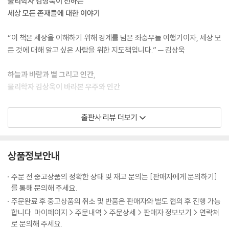
물리학자 김상욱이 전하는
---「4장 물리학의 관점으로 본 지구 144쪽」중에서
자는 인간이 간접적으로나마 느낄 수 있고, 우리가 지각할 수 있는 모든 물
세상 모든 존재들에 대한 이야기
질과 직접적으로 관련되어 있습니다. 그래서 "만물은 원자로 되어 있다"라
우리 몸을 이루는 원자핵은 변하지 않는 물질의 토대가 되지만, 별의 원자
고 말해도 큰 무리는 없습니다. 물리학의 시작은 원자입니다. 물리학자가
“이 책은 세상을 이해하기 위해 경계를 넘은 좌충우돌 여행기이자, 세상 모
핵은 쪼개지고 합쳐지며 우주를 움직이는 에너지를 만들어낸다. 어떤 원자
보는 모든 이야기의 시작점 역시 원자입니다. 원자는 '원자에서 분자로, 분
든 것에 대해 알고 싶은 사람을 위한 지도책입니다.” ─ 김상욱
핵의 희생으로 만들어진 에너지는 또 다른 원자핵으로 만들어진 물질들의
자에서 생명으로, 생명에서 인간으로, 인간에서 사회로' 연결되는 시작점
움직임을 추동한다. 이렇게 우주는 원자들로 이루어진 하나의 거대한 유기
입니다. 고로 원자에 대한 이해는 세상 존재에 대한 이해로 연결됩니다.
하늘과 바람과 별 그리고 인간,
체와 같다.
물리학자 김상욱이 바라본 우주와 인간
---「5장 핵과 별 그리고 에너지의 근원 166쪽」중에서
5년간의 작업을 통해서 돌아온 다정한 물리학자 김상욱이 과학의 언어를
출판사 리뷰 더보기
원자를 이해하자 인류 문명의 모습 자체가 바뀌게 된다. 19세기에는 존재
세상을 이해하기 위한 물리학자의 좌충우돌 여행기
통해 세상 모든 존재들에 대한 이야기를 들려준다. 윤동주 시인의 시집에
하지 않았던 컴퓨터, TV, 플라스틱, 스마트폰, 인터넷, 형광등, 합성 섬유,
서 영감을 받은 이 책의 제목 ‘하늘과 바람과 별과 인간’은 존재하는 모든
항생제, 인공위성, 생명 공학 기술 등이 20세기에 나타난 것은 20세기 초
세상 만물이 원자로 되어 있다면, 세상을 이해하는 데 물리학만 있으면 될
것을 이해하고 싶었던 저자의 마음을 담고 있다. 저자에게 하늘은 우주와
상품정보안내
인간이 원자를 이해했기 때문이다.
까요? 김상욱 교수는 오히려 물리학의 경계를 넘어야 한다고 말합니다. 원
법칙을, 바람은 시간과 공간을, 별은 물질과 에너지로 다가온다고 한다. 여
---「6장 기본 입자가 빚어내는 우주의 신비 190쪽」중에서
자, 분자, 생물, 인간, 지구와 태양, 우주까지 세상은 다양한 층위로 구성되
기에 인간을 더한 ‘하늘과 바람과 별과 인간’은 물리학자 김상욱이 이 책에
주문 전 중고상품의 정확한 상태 및 재고 문의는 [판매자에게 문의하기]
어 있습니다. 각 층위는 자기만의 특성을 가지기 때문에 상위 층위의 특성
서 다루고자 하는 모든 대상들을 포괄한다. 저자는 에두르지 않고 원자에
를 통해 문의해 주세요.
지금까지 살펴봤듯이 호흡으로 에너지를 만드는 과정은 연쇄 화학 반응에
을 이해한다고 해도 하위 층위를 이해하지 못합니다. 하위 층위를 모두 이
서 시작해, 원자에서 분자로, 분자에서 물질로, 다시 물질에서 생명으로,
주문완료 후 중고상품의 취소 및 반품은 판매자와 별도 협의 후 진행 가능
불과하다. 우리는 화학 반응이 이렇게 순차적으로 일어나는 것을 살아 있
해한다 한들 전체를 이해할 수도 없습니다. 각 층위는 오를 때마다 새로운
그리고 생명에서 인간으로 존재의 층위를 오르며 평소 그가 말하는 “모든
합니다. 마이페이지 > 주문내역 > 주문상세 > 판매자 정보보기 > 연락처
다고 말한다. 생명에 쓰이는 원자는 무생물에 쓰이는 원자와 동일하다. 생
특성들이 창발됩니다. 그렇기에 물리학에서 화학으로, 화학에서 생물학으
것은 원자로 되어 있다”라는 말의 의미가 무엇인지 세밀히 그려나간다. 물
로 문의해 주세요.