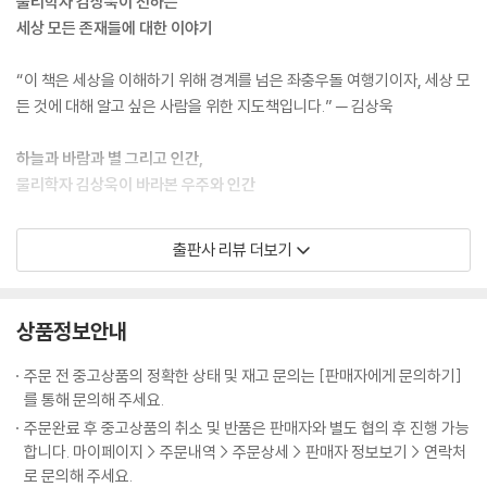
물리학자 김상욱이 전하는
---「4장 물리학의 관점으로 본 지구 144쪽」중에서
자는 인간이 간접적으로나마 느낄 수 있고, 우리가 지각할 수 있는 모든 물
세상 모든 존재들에 대한 이야기
질과 직접적으로 관련되어 있습니다. 그래서 "만물은 원자로 되어 있다"라
우리 몸을 이루는 원자핵은 변하지 않는 물질의 토대가 되지만, 별의 원자
고 말해도 큰 무리는 없습니다. 물리학의 시작은 원자입니다. 물리학자가
“이 책은 세상을 이해하기 위해 경계를 넘은 좌충우돌 여행기이자, 세상 모
핵은 쪼개지고 합쳐지며 우주를 움직이는 에너지를 만들어낸다. 어떤 원자
보는 모든 이야기의 시작점 역시 원자입니다. 원자는 '원자에서 분자로, 분
든 것에 대해 알고 싶은 사람을 위한 지도책입니다.” ─ 김상욱
핵의 희생으로 만들어진 에너지는 또 다른 원자핵으로 만들어진 물질들의
자에서 생명으로, 생명에서 인간으로, 인간에서 사회로' 연결되는 시작점
움직임을 추동한다. 이렇게 우주는 원자들로 이루어진 하나의 거대한 유기
입니다. 고로 원자에 대한 이해는 세상 존재에 대한 이해로 연결됩니다.
하늘과 바람과 별 그리고 인간,
체와 같다.
물리학자 김상욱이 바라본 우주와 인간
---「5장 핵과 별 그리고 에너지의 근원 166쪽」중에서
5년간의 작업을 통해서 돌아온 다정한 물리학자 김상욱이 과학의 언어를
출판사 리뷰 더보기
원자를 이해하자 인류 문명의 모습 자체가 바뀌게 된다. 19세기에는 존재
세상을 이해하기 위한 물리학자의 좌충우돌 여행기
통해 세상 모든 존재들에 대한 이야기를 들려준다. 윤동주 시인의 시집에
하지 않았던 컴퓨터, TV, 플라스틱, 스마트폰, 인터넷, 형광등, 합성 섬유,
서 영감을 받은 이 책의 제목 ‘하늘과 바람과 별과 인간’은 존재하는 모든
항생제, 인공위성, 생명 공학 기술 등이 20세기에 나타난 것은 20세기 초
세상 만물이 원자로 되어 있다면, 세상을 이해하는 데 물리학만 있으면 될
것을 이해하고 싶었던 저자의 마음을 담고 있다. 저자에게 하늘은 우주와
상품정보안내
인간이 원자를 이해했기 때문이다.
까요? 김상욱 교수는 오히려 물리학의 경계를 넘어야 한다고 말합니다. 원
법칙을, 바람은 시간과 공간을, 별은 물질과 에너지로 다가온다고 한다. 여
---「6장 기본 입자가 빚어내는 우주의 신비 190쪽」중에서
자, 분자, 생물, 인간, 지구와 태양, 우주까지 세상은 다양한 층위로 구성되
기에 인간을 더한 ‘하늘과 바람과 별과 인간’은 물리학자 김상욱이 이 책에
주문 전 중고상품의 정확한 상태 및 재고 문의는 [판매자에게 문의하기]
어 있습니다. 각 층위는 자기만의 특성을 가지기 때문에 상위 층위의 특성
서 다루고자 하는 모든 대상들을 포괄한다. 저자는 에두르지 않고 원자에
를 통해 문의해 주세요.
지금까지 살펴봤듯이 호흡으로 에너지를 만드는 과정은 연쇄 화학 반응에
을 이해한다고 해도 하위 층위를 이해하지 못합니다. 하위 층위를 모두 이
서 시작해, 원자에서 분자로, 분자에서 물질로, 다시 물질에서 생명으로,
주문완료 후 중고상품의 취소 및 반품은 판매자와 별도 협의 후 진행 가능
불과하다. 우리는 화학 반응이 이렇게 순차적으로 일어나는 것을 살아 있
해한다 한들 전체를 이해할 수도 없습니다. 각 층위는 오를 때마다 새로운
그리고 생명에서 인간으로 존재의 층위를 오르며 평소 그가 말하는 “모든
합니다. 마이페이지 > 주문내역 > 주문상세 > 판매자 정보보기 > 연락처
다고 말한다. 생명에 쓰이는 원자는 무생물에 쓰이는 원자와 동일하다. 생
특성들이 창발됩니다. 그렇기에 물리학에서 화학으로, 화학에서 생물학으
것은 원자로 되어 있다”라는 말의 의미가 무엇인지 세밀히 그려나간다. 물
로 문의해 주세요.