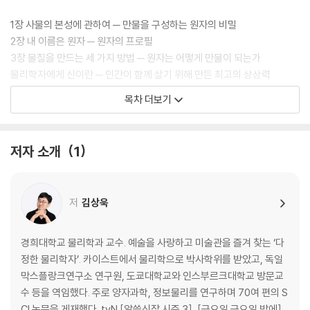
1장 사물의 본성에 관하여 ─ 만물을 구성하는 원자의 비밀
2장 내 이름은 원자 ─ 원자의 프로필
3장 물질을 만드는 세 가지 방법 ─ 원자는 어떻게 만물이 되는가
물리학자에게 신이란 ─ 인간이 함께 살기 위해 만든 최고의 상상력
목차 더보기
2 별은 어떻게 우리가 되는가
4장 물리학의 관점으로 본 지구 ─ 지구에 존재하는 대부분의 만물
저자 소개
1
5장 핵과 별 그리고 에너지의 근원 ─ 지구 에너지의 근원을 찾아서
6장 기본 입자가 빚어내는 우주의 신비 ─ 가장 작은 것은 가장 큰 것과 통
한다?
저
김상욱
물리학자에게 죽음이란 ─ 우주는 죽음으로 충만하고 우리는 원자로 영생
한다
경희대학교 물리학과 교수. 예술을 사랑하고 미술관을 즐겨 찾는 ‘다
3 생명, 우주에서 피어난 경이로운 우연
정한 물리학자’. 카이스트에서 물리학으로 박사학위를 받았고, 독일
막스플랑크연구소 연구원, 도쿄대학교와 인스부르크대학교 방문교
7장 생물은 화학 기계다 ─ 물리학자의 눈으로 본 생명의 화학
수 등을 역임했다. 주로 양자과학, 정보물리를 연구하며 70여 편의 S
8장 생물은 정보 처리 기계인가 ─ 사람은 사람을 낳고, 고양이는 고양이를
CI 논문을 게재했다. tvN [알쓸신잡 시즌 3], [금요일 금요일 밤에]