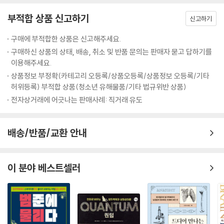
은 새로운 환경에 적응할 것이다. 하지만 대멸종이 일어날 때, 최상위 포식
우돌 여행기이자, 세상 모든 것에 대해 알고 싶은 사람을 위한 지도책이다.
자는 언제나 멸종했다. 참고로 지금 최상위 포식자는 인간이다.
부적합 상품 신고하기
신고하기
---「10장 다세포 생물에서 인간까지 304쪽」중에서
물리학자가 본 세상은 원자와 분자의 차가운 운동으로만 가득할 듯하다.
구매에 부적합한 상품은 신고해주세요.
하지만 김상욱이 과학의 언어로 그리는 세상은 그렇지 않다. 이 책은 인간
구매하신 상품의 상태, 배송, 취소 및 반품 문의는 판매자 묻고 답하기를
인지 혁명과 허구를 믿는 능력에 대한 이야기는 물리학자에게 대단히 흥미
적이지 않은 원자에서 출발하지만, 원자가 별, 지구, 생명, 그리고 우리와
이용해주세요.
롭다. 물리는 기본적으로 물질에 기초하여 세상을 이해하려고 노력한다.
어떤 관계를 맺고 있는지 다각도로 드러내면서 세상을 보는 새로운 관점과
상품정보 부정확(카테고리 오등록/상품오등록/상품정보 오등록/기타
유물론적이란 뜻이다. 모든 물리량은 직접 측정이 가능하고 정량적으로 다
때로는 위안을 전한다. 저자는 원자의 관점에서 본 죽음에 대해 다음과 같
허위등록) 부적합 상품(청소년 유해물품/기타 법규위반 상품)
룰 수 있다. 사랑, 정의, 도덕 같은 개념과 비교하면 위치, 속도, 질량, 에너
이 말한다. “죽음이란 원자의 소멸이 아니라 원자의 재배열이다. 내가 죽어
전자상거래에 어긋나는 판매사례: 직거래 유도
지, 전하 같은 물리량이 얼마나 물질적인지 알 수 있다. 인간은 인지 혁명을
도 내 몸을 이루는 원자들은 흩어져 다른 것의 일부가 된다. ‘인간은 흙에서
통해 물리학이 미치지 못하는 허구의 영역을 만들었다. 허구는 인간이 사
와서 흙으로 돌아간다’라는 말은 아름다운 은유가 아니라 과학적 사실이
회를 이루고 문명을 건설하는 토대가 된다.
다. 이렇게 우리는 원자를 통해 영원히 존재한다.” 인간의 가장 근본적인
배송/반품/교환 안내
---「11장 우리는 어떻게 호모 사피엔스가 되었는가 330쪽」중에서
문제인 죽음에 대해 이보다 멋지게 과학의 언어로 표현할 수 있을까? 원자
에서 인간까지 김상욱이 안내하는 존재의 그물을 따라가다 보면 마치 과학
의식이 무엇인지, 생각이 무엇인지 아직 알지 못한다. 하지만 의식과 생각
이 삶 속에서 춤을 추듯 이런 표현들이 단지 수사에 그치지 않는다는 것을
이 분야 베스트셀러
이 존재하도록 하는 과정에서 의미는 필요 없다. 정보 과학이 알아낸 놀라
알 수 있다.
운 결론이다.
---「12장 나는 존재한다, 더구나 생각도 한다 360쪽」중에서
새로운 시대의 새로운 교양
김상욱과 함께라면 과학도 이제 교양이 된다