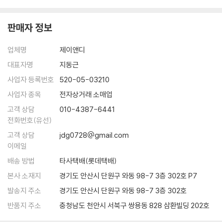
명은 원자로 만들어진 화학 기계다.
로, 생물학에서 인문학으로 경계를 확장해나가야 층위 전체에 대한 이해를
리학자의 시각으로 이 담대한 여정을 안내하지만 모든 것을 물리로 환원할
---「7장 생물은 화학 기계다 228쪽」중에서
한 층씩 쌓을 수 있으며, 세상을 이해할 수 있습니다.
수 있다는 물리제국주의적 태도는 아니다. 오히려 그는 세상 모든 것을 이
판매자 정보
해하기 위해 물리학을 넘어서야 할 필요가 있다고 말한다. 왜냐하면 각 층
생물학의 중심 원리를 알아내는 데에 물리학자들이 지대한 공헌을 했다는
이 책은 세상을 이해하기 위해 경계를 넘은 물리학자의 여행기입니다. 원
위를 오를 때마다 존재의 새로운 특성들이 창발하기 때문이다. 이는 전체
사실은 널리 알려져 있지 않다. 1953년 4월 25일 DNA 구조에 대한 논문
업체명
제이앤디
자에서 시작해 존재의 층위들이 서로 얽혀 있는지 조망하고, 우주에서 피
가 부분의 합일 수 없는 이유이기도 하다. 저자는 필연의 우주에서 피어난
이 《네이처》에 발표되었다. 같은 해 7월 왓슨과 크릭은 조지 가모프라는
어난 다양한 존재들에 대해 따뜻한 시선을 건냅니다. 원자에서 인간까지,
다양한 존재들의 가치를 긍정하며 세상에 존재하는 모든 것들에 대해 따뜻
대표자명
지동근
물리학자의 편지를 받는다. 가모프는 DNA를 구성하는 4개의 염기를 4비
물리학에서 인문학까지 세상을 이해하기 위한 김상욱 교수의 지적 세계로
한 시선을 건낸다.
사업자 등록번호
520-05-03210
트의 문자열로 볼 수 있으며 정수론이나 조합론 같은 수학을 이용하면 생
여러분을 초대합니다.
사업자 종목
전자상거래 소매업
명의 암호를 알아낼 수 있을 것이라 제안했다.
원자에서 인간까지,
---「8장 생물은 정보 처리 기계인가 256쪽」중에서
고객 상담
010-4387-6441
한 권으로 관통하는 삶과 과학의 향연
전화번호(유선)
오류를 포함한 복제가 존재한다면 진화는 필연이다. 여기에 어떤 의도나
고객 상담
jdg0728@gmail.com
저자는 세상을 이해하고 싶어 물리학자가 됐지만, 오랜 공부 끝에 도달한
목적은 없다. 좋은 것이 좋은 결과를 내고, 많은 것이 많다는 당연한 말을
이메일
결론은 세상을 이해하려면 물리를 넘어 다양한 학문이 필요하다는 것이었
하는 것뿐이다. 물리학자에게 진화는 그냥 당연한 이야기다. 원래 위대한
다고 한다. 물리와 우주는 인간적이지 않고, 오히려 인간을 배제해야 더 잘
배송 방법
타사택배(롯데택배)
아이디어는 알고 나면 당연하다.
이해할 수 있다. 이는 역으로 인간을 이해하기 위해서는 물리와는 완전히
본사 소재지
경기도 안산시 단원구 와동 98-7 3층 302호 P7
---「9장 최초의 생명체와 진화 268쪽」중에서
다른 방법이 필요하다는 말이다. 저자는 물리학에서 화학으로, 화학에서
발송지 주소
경기도 안산시 단원구 와동 98-7 3층 302호
다시 생물학으로, 그리고 생물학에서 인간학으로 다시 경계를 확장하며 물
더욱더 나쁜 것은 인간의 활동으로 지구의 평균 온도가 높아지고 있다. 이
반품지 주소
충청남도 천안시 서북구 쌍용동 828 삼환빌딩 202호
리학자의 관점에서 세상을 이해한다는 것이 무엇인지 독자들에게 이야기
런 기후 변화는 생태계를 훨씬 극적으로 교란할 가능성이 크다. 물론 생물
를 들려준다. 이 책은 세상을 이해하기 위해 경계를 넘은 물리학자의 좌충