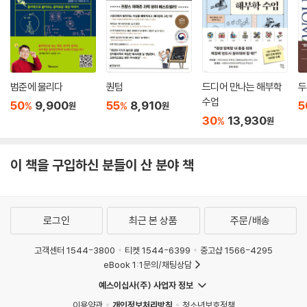
과학은 왜 교양이 될 수 없을까. 이는 저자가 가지고 있는 문제의식 중 하나
이며 대중과 활발하게 소통하는 주된 이유기도 하다. 저자는 과학이 이제
전문가에게만 한정할 수 없는, 민주 시민이 알아야 할 필수 지식이라고 강
조한다. 챗GPT의 충격 등 과학 기술이 사회 변혁을 이끄는 시대, 시민의
올바른 판단을 위해서는 과학 지식이 필수적이기 때문이다. 이 책은 세상
범준에 물리다
퀀텀
드디어 만나는 해부학
두
을 이해하기 위해 경계를 넘어 세상을 모든 것을 이해하고자 했던 한 개인
수업
50
9,900
55
8,910
5
%
%
원
원
의 노력인 동시에 물리학, 화학, 생물학, 뇌과학, 정보 과학 등 현대 과학이
30
13,930
%
원
도달한 거의 모든 지점을 종합하고 있다는 점에서 물리학자 김상욱이 우리
시대에 제안하는 새로운 교양이기도 하다. 익히 알려진 저자의 친절한 안
이 책을 구입하신 분들이 산 분야 책
내는 물론 현대 과학의 거의 모든 지식을 전하고 있다는 점에서 『하늘과 바
람과 별과 인간』은 지금을 살아가는 모두를 위한 과학 교양서라고 할 수 있
다.
로그인
최근 본 상품
주문/배송
고객센터 1544-3800
티켓 1544-6399
중고샵 1566-4295
eBook 1:1문의/채팅상담
예스이십사(주) 사업자 정보
이용약관
개인정보처리방침
청소년보호정책