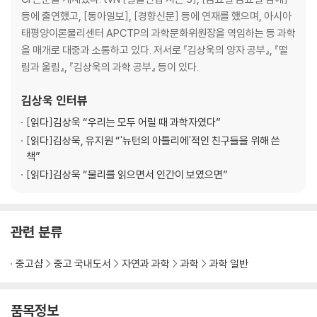
낳는 이유
등에 출연했고, [동아일보], [경향신문] 등에 연재를 했으며, 아시아
9장 최초의 생명체와 진화 ─ 변화의 누적이 만든 기적
태평양이론물리센터 APCTP의 과학문화위원장을 역임하는 등 과학
10장 다세포 생물에서 인간까지 ─ 지구상 생물의 장대한 역사
을 매개로 대중과 소통하고 있다. 저서로 『김상욱의 양자 공부』, 『떨
물리학자에게 사랑이란 ─ 필연의 우주와 궁극의 우연
림과 울림』, 『김상욱의 과학 공부』 등이 있다.
4 느낌을 넘어 상상으로
김상욱
인터뷰
[읽다]
김상욱 “우리는 모두 어릴 때 과학자였다”
11장 우리는 어떻게 호모 사피엔스가 되었는가 ─ 물리학자가 본 호모 사피
[읽다]
김상욱, 유지원 “'뉴턴의 아틀리에'적인 친구들을 위해 쓴
엔스의 특성
책”
12장 나는 존재한다, 더구나 생각도 한다 ─ 정보란 무엇인가
[읽다]
김상욱 “물리를 읽으면서 인간이 보였으면”
13장 느낌과 상상, 인간을 특별하게 만드는 것들 ─ 느낌에서 상상 그리고
문화로
관련 분류
나오는 글
부분과 전체
중고샵
중고 국내도서
자연과 과학
과학
과학 일반
품목정보