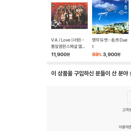
V.A. / Love (사랑) -
명작 듀엣 - 名作 Due
통일염원 스페셜 앨범
t
(2CD/Digipack)
11,900
69
3,900
%
원
원
이 상품을 구입하신 분들이 산 분야
고객센
이용약