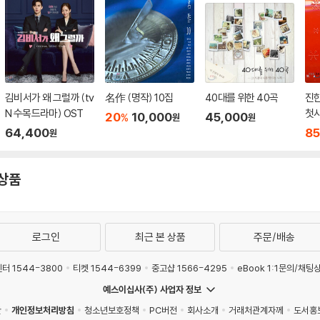
김비서가 왜 그럴까 (tv
名作 (명작) 10집
40대를 위한 40곡
진한
N 수목드라마) OST
첫사
20
10,000
45,000
%
원
원
e)
64,400
85
원
 상품
로그인
최근 본 상품
주문/배송
터 1544-3800
티켓 1544-6399
중고샵 1566-4295
eBook 1:1문의/채팅
예스이십사(주) 사업자 정보
관
개인정보처리방침
청소년보호정책
PC버전
회사소개
거래처관계자께
도서홍