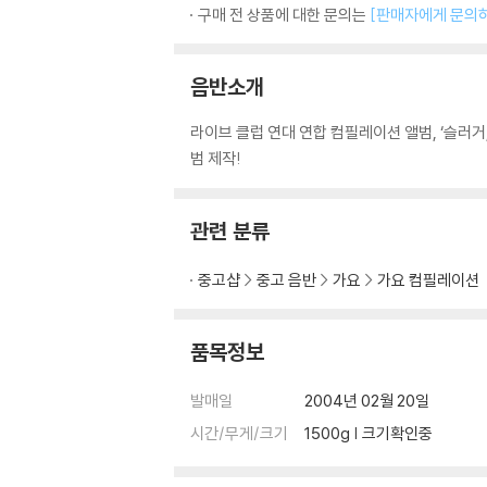
구매 전 상품에 대한 문의는
[판매자에게 문의
음반소개
라이브 클럽 연대 연합 컴필레이션 앨범, ‘슬러
범 제작!
관련 분류
중고샵
중고 음반
가요
가요 컴필레이션
품목정보
발매일
2004년 02월 20일
시간/무게/크기
1500g | 크기확인중