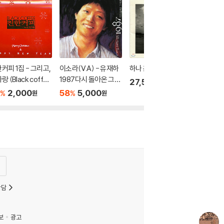
커피 1집 - 그리고,
이소라(V.A) - 유재하
하나 옴니버스 : 바다
랑 (Black coffe
1987다시 돌아온 그대
27,500
원
위해 추모앨범
2,000
58
5,000
%
%
원
원
상담
보
광고