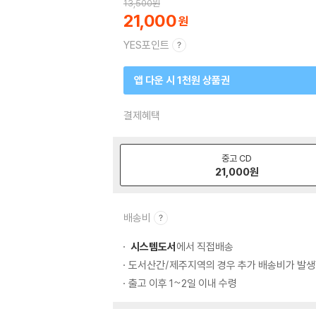
13,500
원
21,000
YES포인트
앱 다운 시 1천원 상품권
결제혜택
중고 CD
21,000
원
배송비
시스템도서
에서 직접배송
도서산간/제주지역의 경우 추가 배송비가 발생
출고 이후 1~2일 이내 수령