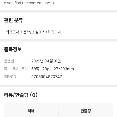
e you find the content useful.
관련 분류
외국도서
문학/소설
시/희곡
시
품목정보
발행일
2026년 04월 01일
쪽수, 무게, 크기
68쪽 | 78g | 127*203mm
ISBN13
9798994870747
리뷰/한줄평
0
리뷰
한줄평