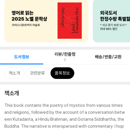
리뷰/한줄평
도서정보
배송/반품/교환
0
책소개
관련분류
품목정보
책소개
This book contains the poetry of mystics from various times
and religions, followed by the account of a conversation betw
een Kutadanta, a Hindu Brahman, and Gotama Siddhartha, the
Buddha. The narrative is interspersed with commentary. I hop