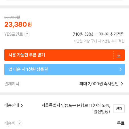
23,380
원
23,380
YES포인트
710원 (3%)
마니아추가적립
5만원 이상 구매 시 2천원 추가 적립
사용 가능한 쿠폰 받기
앱 다운 시 1천원 상품권
결제혜택
최대 2,000원 즉시할인
배송안내
서울특별시 영등포구 은행로 11(여의도동,
변경
일신빌딩)
배송비
무료