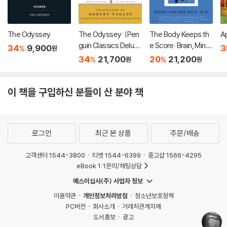
The Odyssey
The Odyssey: (Pen
The Body Keeps th
Ap
guin Classics Deluxe
e Score: Brain, Mind,
34
9,900
3
%
원
Edition)
and Body in the Heal
34
21,700
20
21,200
%
%
원
원
ing of Trauma
이 책을 구입하신 분들이 산 분야 책
로그인
최근 본 상품
주문/배송
고객센터 1544-3800
티켓 1544-6399
중고샵 1566-4295
eBook 1:1문의/채팅상담
예스이십사(주) 사업자 정보
이용약관
개인정보처리방침
청소년보호정책
PC버전
회사소개
거래처관계자께
도서홍보
광고