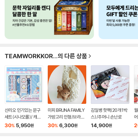
TEAMWORKKOR...
의 다른 상품
산리오 인기있는 문구
미피 BRUNA FAMILY
김일병 핫팩(20개 1박
월
세트(시나모롤)/ 캐릭
가방고리 인형/브라운
스)/주머니 손난로
어
터 학...
화이트...
했
30
5,950
30
6,300
14,900
2
%
%
원
원
원