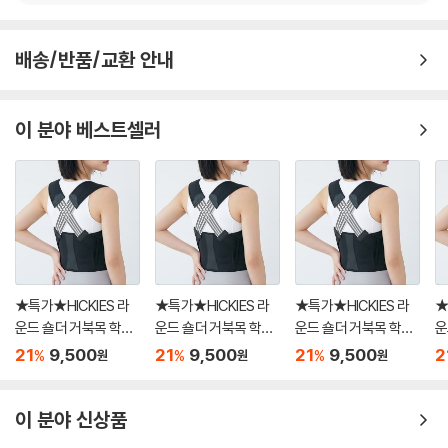
배송/반품/교환 안내
이 분야 베스트셀러
★특가★HICKIES 라
★특가★HICKIES 라
★특가★HICKIES 라
★
운드 숄더 거북목 학생
운드 숄더 거북목 학생
운드 숄더 거북목 학생
운
직장인 바른자세 어깨
직장인 바른자세 어깨
직장인 바른자세 어깨
직
21
9,500
21
9,500
21
9,500
2
%
%
%
원
원
원
체형 Slim 교정밴드
체형 Slim 교정밴드
체형 Slim 교정밴드
체
이 분야 신상품