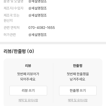
품명 및 모델명
상세설명참조
제조자/수입자
상세설명참조
제조국 또는
상세설명참조
원산지
관련 연락처
070-4082-1655
허가관련
상세설명참조
리뷰/한줄평
0
리뷰
한줄평
첫번째 리뷰어가
첫번째 한줄평을
되어주세요.
남겨주세요.
리뷰 쓰기
한줄평 쓰기
혜택 및 유의사항
혜택 및 유의사항