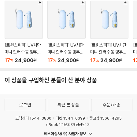
[트윈스파파] UV차단
[트윈스파파] UV차단
[트윈스파파] UV차단
[
미니 컬러 수동 양우산
미니 컬러 수동 양우산
미니 컬러 수동 양우산
미
케이스 세트(P0000T
케이스 세트(P0000T
케이스 세트(P0000T
케
17
24,900
17
24,900
17
24,900
1
%
%
%
원
원
원
XB/1+1)
XB/1+1)
XB/1+1)
X
이 상품을 구입하신 분들이 산 분야 상품
로그인
최근 본 상품
주문/배송
고객센터 1544-3800
티켓 1544-6399
중고샵 1566-4295
eBook 1:1문의/채팅상담
예스이십사(주) 사업자 정보