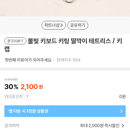
파트너샵
공유하기
불빛 키보드 키링 딸깍이 테트리스 / 키
문구/GIFT
캡
첫번째 리뷰어가 되어주세요
판매지수
564
3,000
원
30
2,100
YES포인트
0원
앱 다운 시 1천원 상품권
결제혜택
최대 2,000원 즉시할인