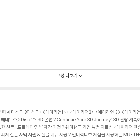
구성 더보기
ESS AUDIO,
1, 터키어 5.1
크로아티아어, 체코어, 그리스어, 히브리어,
 루마니아어, 세르비아어,
페셜 피쳐 디스크 3디스크+<에이리언1>+<에이리언2> <에이리언 3> <에이리언
레이어, 태국어, 터키어, 베트남어
스> Disc 1:? 3D 본편 ? Continue Your 3D Journey: 3D 관람 계
분노한 신들: ‘프로메테우스’ 제작 과정 ? 웨이랜드 기업 특별 자료실 <에이리언 앤솔
쳐 한글 자막 지원 & 한글 메뉴 제공 ? 인터랙티브 체험을 제공하는 MU-TH-U