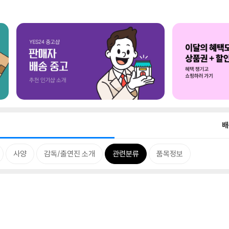
배
사양
감독/출연진 소개
관련분류
품목정보