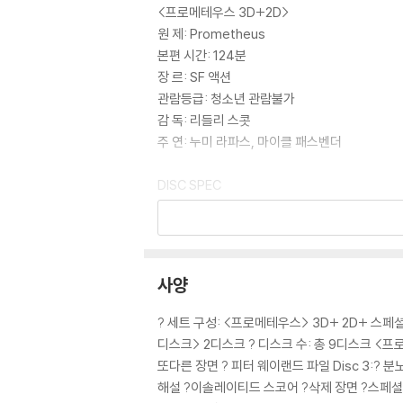
<프로메테우스 3D+2D>
원 제: Prometheus
본편 시간: 124분
장 르: SF 액션
관람등급: 청소년 관람불가
감 독: 리들리 스콧
주 연: 누미 라파스, 마이클 패스벤더
DISC SPEC
3D 디스크 (본편 수록)
? 오디오: 영어 7.1 DTS-HD MASTER LOSSL
체코어 5.1, 헝가리어 5.1, 폴란드어 5.1, 태국어 5.
사양
? 자 막: 한국어, 영어, 아랍어, 불가리아어, 
헝가리어, 아이슬란드어, 폴란드어, 포르투갈어,
? 세트 구성: <프로메테우스> 3D+ 2D+ 스
슬로베니아어, 광동어, 북경어, 인도네시아어, 말
디스크> 2디스크 ? 디스크 수: 총 9디스크 <프로메테우
? 화면비율: Widescreen 2.40:1
또다른 장면 ? 피터 웨이랜드 파일 Disc 3:? 
? 디스크 타입: BD-50 DUAL LAYER
해설 ?이솔레이티드 스코어 ?삭제 장면 ?스페셜 피