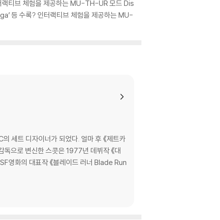
터랙티브 체험을 제공하는 MU-TH-UR 모드 Dis
n Saga’ 등 수록? 인터랙티브 체험을 제공하는 MU-
의 세트 디자이너가 되었다. 얼마 후 《제트카
감독으로 변신한 스콧은 1977년 데뷔작 《대
SF영화의 대표작 《블레이드 러너 Blade Run
, 포르투갈어, 러시아어, 스웨덴어, 체코어, 그리