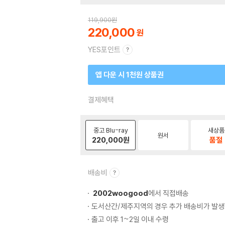
119,900
원
220,000
YES포인트
앱 다운 시 1천원 상품권
결제혜택
중고 Blu-ray
새상품
원서
220,000
원
품절
배송비
2002woogood
에서 직접배송
도서산간/제주지역의 경우 추가 배송비가 발생
출고 이후 1~2일 이내 수령