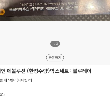
1
/
2
공유하기
 에볼루션 (한정수량)박스세트 : 블루레이
클 패스벤더(데이빗)외
SC)