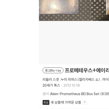
프로메테우스+에이리언
중고Blu-ray
리들리 스콧
,
누미 라파스(엘리자베스 쇼)
,
마이
20세기 폭스
2012.10.18.
원서
Alien-Prometheus BD Box Set (9 DI
새 상품에 가까운 상품
최상