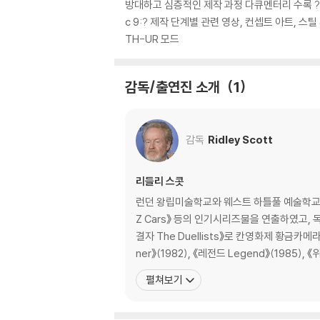
방대하고 심층적인 제작 과정 다큐멘터리 수록 ?더욱
2D 디스크 (본편 & 스페셜 피쳐 수록)
c 9:? 제작 단계별 관련 영상, 컨셉트 아트, 스틸 사
? 오디오: 영어 7.1 DTS-HD MASTER LOSSL
TH-UR 모드
체코어 5.1, 헝가리어 5.1, 폴란드어 5.1, 태국어 5.
? 본편 자막: 한국어, 영어, 프랑스어, 네덜란드
그리스어, 히브리어, 헝가리어, 아이슬란드어, 
감독/출연진 소개
1
루마니아어, 세르비아어, 슬로베니아어, 광동어,
말레이어, 태국어, 터키어, 베트남어
? 스페셜 피쳐 자막: 한국어, 프랑스어, 네덜란드
감독
Ridley Scott
포르투갈어, 광동어, 북경어, 태국어
? 화면비율: Widescreen 2.40:1
리들리 스콧
? 디스크 타입: BD-50 DUAL LAYER
런던 왕립미술학교와 웨스트 하틀풀 예술학교를
Z Cars》 등의 인기시리즈물을 연출하였고, 
스페셜 피쳐 디스크
결자 The Duellists》로 칸영화제 황금카
? 오디오: 영어 2.0
ner》(1982), 《레전드 Legend》(1985), 《
? 자 막: 한국어, 영어 SDH, 스페인어, 프랑
스어, 헝가리어, 폴란드어, 광동어, 북경어, 태국
펼쳐보기
? 디스크 타입: BD-50 DUAL LAYER