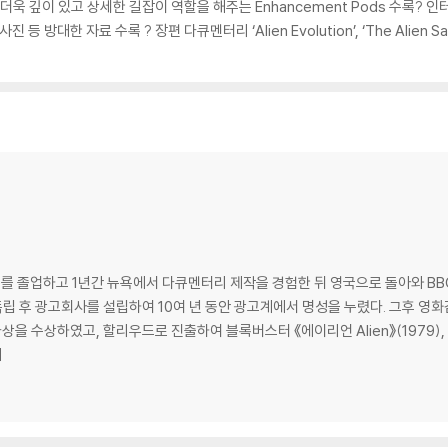
 깊이 있고 상세한 길잡이 역할을 해주는 Enhancement Pods 수록? 인
진 등 방대한 자료 수록 ? 장편 다큐멘터리 ‘Alien Evolution’, ‘The Alie
ESS AUDIO, 프랑스어 5.1 DTS,
1, 터키어 5.1
어, 아랍어, 불가리아어, 크로아티아어, 체코어,
폴란드어, 포르투갈어,
 북경어, 인도네시아어,
어, 체코어, 그리스어, 헝가리어, 폴란드어,
 졸업하고 1년간 뉴욕에서 다큐멘터리 제작을 경험한 뒤 영국으로 돌아와 BBC
독립 후 광고회사를 설립하여 10여 년 동안 광고계에서 명성을 누렸다. 그후 영화
메라상을 수상하였고, 할리우드로 진출하여 블록버스터 《에이리언 Alien》(1979), 
위
스어, 카스티야어, 덴마크어, 네덜란드어, 핀란드어, 독일어, 이탈리아어, 노르웨이어
어