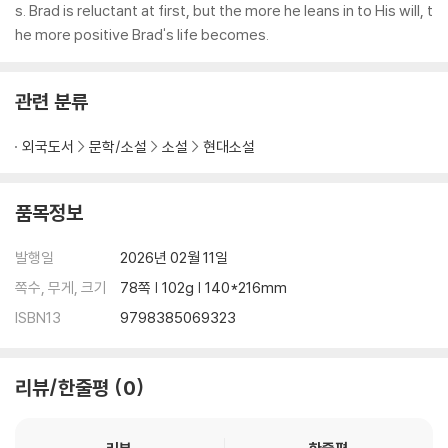
s. Brad is reluctant at first, but the more he leans in to His will, t
he more positive Brad's life becomes.
관련 분류
외국도서
문학/소설
소설
현대소설
품목정보
발행일
2026년 02월 11일
쪽수, 무게, 크기
78쪽 | 102g | 140*216mm
ISBN13
9798385069323
리뷰/한줄평
0