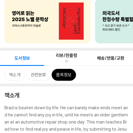
리뷰/한줄평
도서정보
배송/반품/교환
0
책소개
관련분류
품목정보
책소개
Brad is beaten down by life. He can barely make ends meet an
d he cannot find any joy in life, until he meets an older gentlem
an at an automotive repair shop one day. This man teaches Br
ad how to find real joy and peace in life, by submitting to Jesu