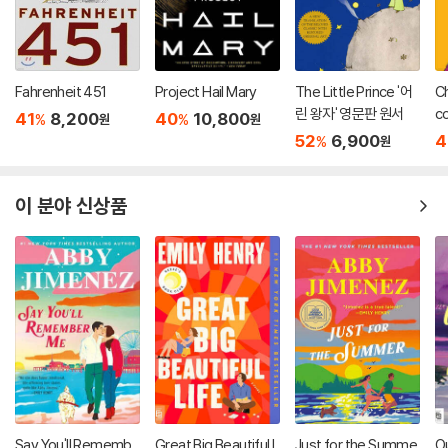
Fahrenheit 451
Project Hail Mary
The Little Prince '어
Ch
린 왕자' 영문판 원서
co
41
8,200
40
10,800
%
%
원
원
52
6,900
4
%
원
이 분야 신상품
Say You'll Rememb
Great Big Beautiful L
Just for the Summe
O