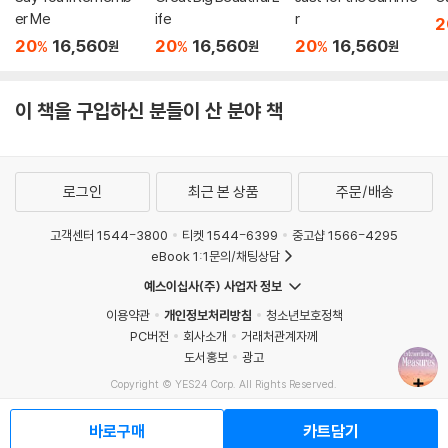
er Me
ife
r
2
20
16,560
20
16,560
20
16,560
%
%
%
원
원
원
이 책을 구입하신 분들이 산 분야 책
로그인
최근 본 상품
주문/배송
고객센터 1544-3800
티켓 1544-6399
중고샵 1566-4295
eBook 1:1문의/채팅상담
예스이십사(주) 사업자 정보
이용약관
개인정보처리방침
청소년보호정책
PC버전
회사소개
거래처관계자께
도서홍보
광고
Copyright © YES24 Corp. All Rights Reserved.
MATOM2
바로구매
카트담기