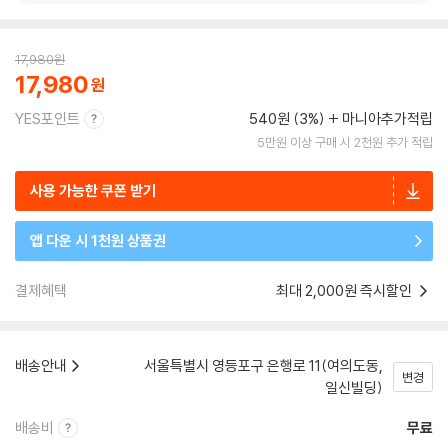
17,980
원
17,980
YES포인트
540원 (3%)
마니아추가적립
5만원 이상 구매 시 2천원 추가 적립
사용 가능한 쿠폰 받기
앱 다운 시 1천원 상품권
결제혜택
최대 2,000원 즉시할인
배송안내
서울특별시 영등포구 은행로 11(여의도동,
변경
일신빌딩)
배송비
무료