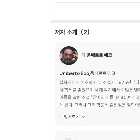
참고 문헌
찾아보기
기호학 관련 용어표
저자 소개
2
옮긴이의 말
움베르토 에코 연보
저
움베르토 에코
Umberto Eco,움베르트 에코
철학자이자 기호학자 및 소설가. 1975년부터
사 학위를 받았으며 세계 각지에서 수많은 명예 
이름을 알린 소설 『장미의 이름』은 40여 개
게 된다. 그러나 그의 학문적 출발점은 철
펼쳐보기