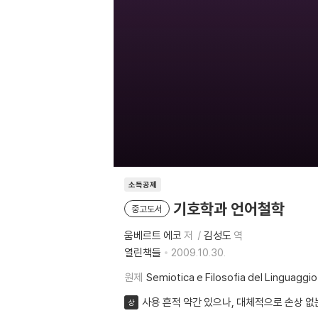
소득공제
기호학과 언어철학
중고도서
움베르트 에코
저
김성도
역
열린책들
2009.10.30.
원제
Semiotica e Filosofia del Linguaggio
사용 흔적 약간 있으나, 대체적으로 손상 없
상