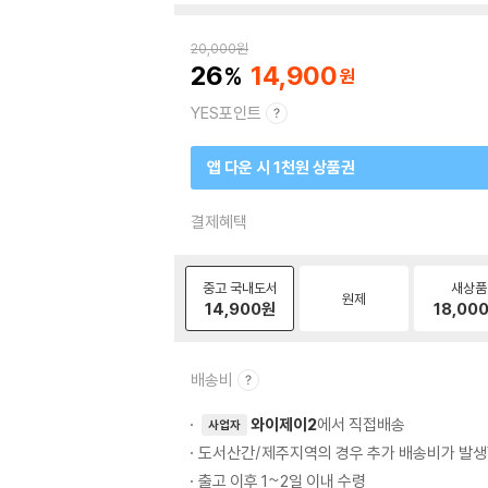
20,000
원
26
14,900
YES포인트
앱 다운 시 1천원 상품권
결제혜택
중고 국내도서
새상품
원제
14,900
원
18,00
배송비
와이제이2
에서 직접배송
사업자
도서산간/제주지역의 경우 추가 배송비가 발생
출고 이후 1~2일 이내 수령