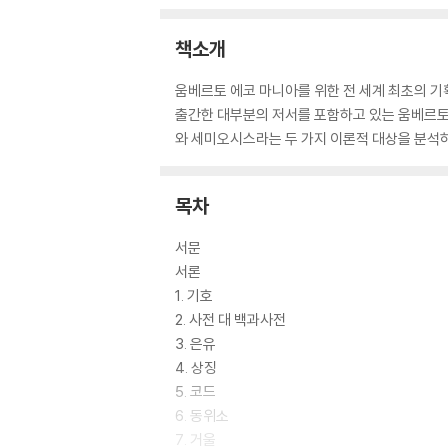
책소개
움베르토 에코 마니아를 위한 전 세계 최초의 기획
출간한 대부분의 저서를 포함하고 있는 움베르토
와 세미오시스라는 두 가지 이론적 대상을 분석하고
목차
서문
서론
1. 기호
2. 사전 대 백과사전
3. 은유
4. 상징
5. 코드
6. 동위소
7. 거울