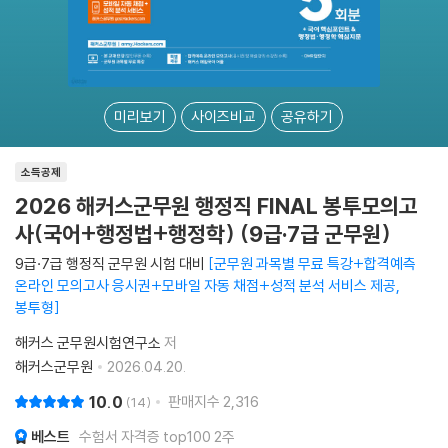
미리보기
사이즈비교
공유하기
소득공제
2026 해커스군무원 행정직 FINAL 봉투모의고
사(국어+행정법+행정학) (9급·7급 군무원)
9급·7급 행정직 군무원 시험 대비
군무원 과목별 무료 특강+합격예측
온라인 모의고사 응시권+모바일 자동 채점+성적 분석 서비스 제공,
봉투형
해커스 군무원시험연구소
저
해커스군무원
2026.04.20.
10.0
판매지수
2,316
14
베스트
수험서 자격증 top100 2주