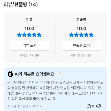
리뷰/한줄평
14
[해커스 교재만의 특장점]
1. 2026년 9, 7급 군무원 행정직 대비! 최신 군무원 출제경향을 완벽 반영
리뷰
한줄평
한 국어+행정법+행정학 모의고사 5회분 수록
10.0
10.0
1) 최근 군무원 행정직 기출문제의 문항별 난이도와 출제포인트, 단원별
출제 문항 수 등의 출제경향을 분석하여 모든 문제에 반영하였습니다.
2) 모의고사 1회분의 풀이 제한시간(75분)을 제시하여 효율적인 시간 안
리뷰 쓰기
한줄평 쓰기
배 연습이 가능하며 실전 감각을 키울 수 있습니다.
혜택 및 유의사항
혜택 및 유의사항
2. '상세한 문제풀이+오답 분석+약점 보완'까지 한 번에 다 되는 만능 해
설로 시험 전 막판 실력 향상
1) 모든 문제에 대해 상세한 해설을 제공해 문제를 확실하게 이해하고 실
AI가 리뷰를 요약했어요!
력을 향상시킬 수 있습니다.
군무원 행정직 시험 준비에 최적화된 모의고사 교재는 시험의 난이도
2) 정답이 왜 정답인지 알려주는 '정답 분석', 오답의 개념이 무엇이 짚어주
와 경향을 잘 반영하여 효율적인 시간 연습을 제공합니다. 약점보완
는 '오답 분석'을 통해 틀린 문제의 원인을 파악하고 보완할 수 있습니다.
해설집은 정답 및 선지 분석을 통해 실력 향상에 큰 도움을 주며, 시험
3) '이것도 알면 합격!'을 통해 출제포인트와 관련된 심화 개념까지 학습할
장 막판 핵심 팁과 국어, 행정법, 행정학의 핵심 지문은 효율적인 학
수 있습니다.
습을