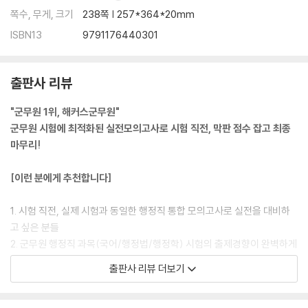
쪽수, 무게, 크기
238쪽 | 257*364*20mm
ISBN13
9791176440301
출판사 리뷰
"군무원 1위, 해커스군무원"
군무원 시험에 최적화된 실전모의고사로 시험 직전, 막판 점수 잡고 최종
마무리!
[이런 분에게 추천합니다]
1. 시험 직전, 실제 시험과 동일한 행정직 통합 모의고사로 실전을 대비하
고 싶은 분들
2. 군무원 행정직 과목(국어/행정법/행정학) 시험의 출제경향이 완벽하게
반영된 모의고사로 실전 감각을 극대화하고 싶은 분들
출판사 리뷰 더보기
3. 상세한 해설과 모바일 성적 분석 서비스를 통해 본인의 취약점을 보완
하고 싶은 분들