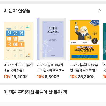
10
15,300
10
15,300
10
12,600
1
%
%
%
원
원
원
이 분야 신상품
2027 선재국어 신유형
2027 권규호 공무원
2027 에듀윌 9급공무
2
매일 국어 시즌 1
국어 한자어 프로젝트
원 비문학 독해 백발백
국
중 문제집 국어 매일 4
형
10
16,200
10
6,300
10
25,200
1
%
%
%
원
원
원
문제로 독해 끝장
이 책을 구입하신 분들이 산 분야 책