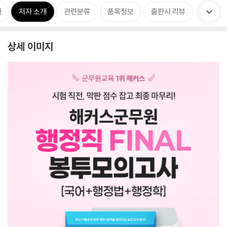
차
저자 소개
관련분류
품목정보
출판사 리뷰
상세 이미지