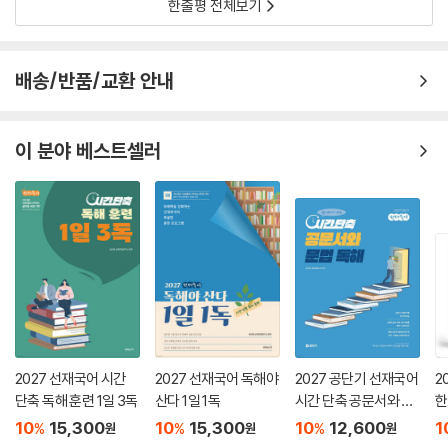
[군무원 1위] 한경비즈니스 2024 한국품질만족도 교육(온·오프라인 군
한줄평 전체보기
무원학원) 1위
배송/반품/교환 안내
이 분야 베스트셀러
2027 선재국어 시간
2027 선재국어 독해야
2027 공단기 선재국어
2
단축 독해 훈련 1일 3독
산다 1일 1독
시간 단축 공문서와 문
한
법 독해
인