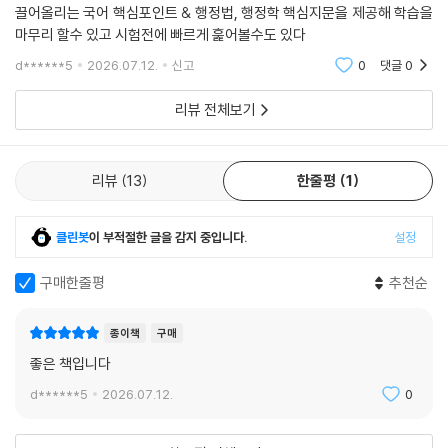
문제풀이+오답 분석+약점 보완을 동시에 할수 있다..입실 5분 전! 점수
2) 각 회차별 성적 분석 결과를 제공하여 본인이 현재 취약한 부분을 자가
끌어올리는 국어 핵심포인트 & 행정법, 행정학 핵심지문을 제공해 학습을
진단하고 보완할 수 있습니다.
마무리 할수 있고 시험전에 빠르게 훑어볼수도 있다
d******5
2026.07.12.
신고
0
댓글
0
[군무원 시험 합격을 위한 해커스군무원만의 추가 학습 자료 (해커스군무
원 army.Hackers.com)]
리뷰 전체보기
1. 본 교재 인강(교재 내 할인쿠폰 수록)
2. 군무원 과목별 무료 특강
리뷰
13
한줄평
1
3. 합격예측 온라인 모의고사(응시권 및 해설강의 수강권 수록)
4. OMR 답안지(PDF 제공)
5. 해커스 매일국어 어플
클린봇
이 부적절한 글을 감지 중입니다.
설정
구매한줄평
추천순
[공무원 시험 합격을 위한 해커스공무원만의 추가 학습 자료 (해커스공무
원 gosi.Hackers.com)]
종이책
구매
1. 모바일 자동 채점 + 성적 분석 서비스
좋은 책입니다
2. 해커스 매일국어 어플
d******5
2026.07.12.
0
3. 합격예측 온라인 모의고사