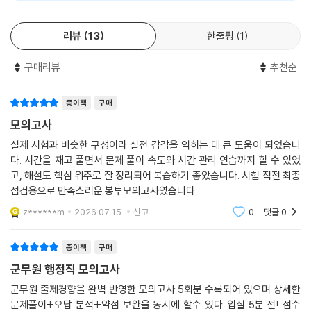
AI 리뷰가 도움이 되었나요?
0
0
3. OMR 답안지로 실전 감각 극대화
1) 실제 OMR 답안지와 유사한 낱장 OMR 답안지 5회분을 수록하였습니
다.
리뷰
13
한줄평
1
2) 시험장에서 실제로 OMR 답안지를 작성하는 것처럼 감각을 익히며 실
전을 경험해 볼 수 있습니다.
구매리뷰
추천순
4. 입실 5분 전! 점수 끌어올리는 국어 핵심포인트 & 행정법, 행정학 핵심
종이책
구매
지문으로 학습 마무리
모의고사
1) 군무원 국어 시험에서 빈출되는 맞춤법, 띄어쓰기, 표준어, 표준발음,
외래어, 로마자 표기, 한자성어를 따로 정리하여 수록하였습니다. 이를 통
실제 시험과 비슷한 구성이라 실전 감각을 익히는 데 큰 도움이 되었습니
해 시험 직전 핵심포인트들을 효율적으로 확인할 수 있습니다.
다. 시간을 재고 풀면서 문제 풀이 속도와 시간 관리 연습까지 할 수 있었
2) 행정법, 행정학 문제의 지문들 중 다시 한번 짚고 넘어가야 할 핵심지문
고, 해설도 핵심 위주로 잘 정리되어 복습하기 좋았습니다. 시험 직전 최종
점검용으로 만족스러운 봉투모의고사였습니다.
들을 엄선하여 수록하였습니다. 이를 통해 시험 직전 행정법, 행정학의 주
요 지문들을 빠르게 복습해 고득점을 달성할 수 있습니다.
z******m
2026.07.15.
신고
0
댓글
0
5. 학습 효율을 높이고, 취약점까지 파악할 수 있는 무료 모바일 자동 채점
종이책
구매
+ 성적 분석 서비스
군무원 행정직 모의고사
1) OMR 답안지 및 해설집 내 QR코드를 인식하여 모바일 OMR에 답안을
군무원 출제경향을 완벽 반영한 모의고사 5회분 수록되어 있으며 상세한
입력하면 손쉽게 성적을 확인할 수 있습니다.