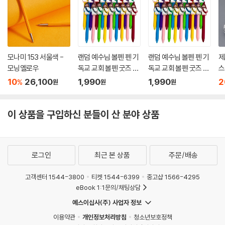
모나미 153 서울색 -
랜덤 예수님 볼펜 펜 기
랜덤 예수님 볼펜 펜 기
제
모닝옐로우
독교 교회 볼펜 굿즈 셩
독교 교회 볼펜 굿즈 셩
스
경 구절 말씀 필기구 주
경 구절 말씀 필기구 주
0
10
26,100
1,990
1,990
2
%
원
원
원
일학교 선물 필사 펜
일학교 선물 필사 펜
이 상품을 구입하신 분들이 산 분야 상품
로그인
최근 본 상품
주문/배송
고객센터 1544-3800
티켓 1544-6399
중고샵 1566-4295
eBook 1:1문의/채팅상담
예스이십사(주) 사업자 정보
이용약관
개인정보처리방침
청소년보호정책