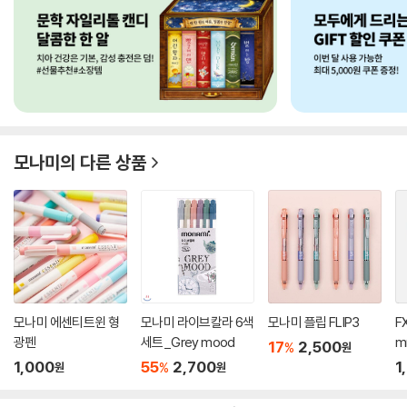
모나미
의 다른 상품
모나미 에센티트윈 형
모나미 라이브칼라 6색
모나미 플립 FLIP3
FX
광펜
세트_Grey mood
m
17
2,500
%
원
1,000
55
2,700
1
%
원
원