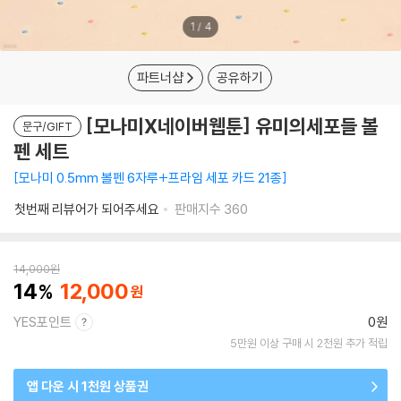
1
/
4
파트너샵
공유하기
[모나미X네이버웹툰] 유미의세포들 볼
문구/GIFT
펜 세트
모나미 0.5mm 볼펜 6자루+프라임 세포 카드 21종
첫번째 리뷰어가 되어주세요
판매지수
360
14,000
원
14
12,000
YES포인트
0원
5만원 이상 구매 시 2천원 추가 적립
앱 다운 시 1천원 상품권