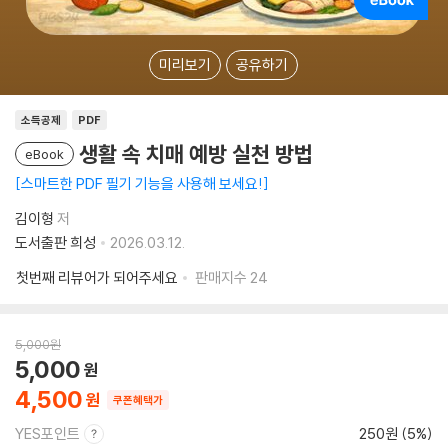
미리보기
공유하기
소득공제
PDF
생활 속 치매 예방 실천 방법
eBook
스마트한 PDF 필기 기능을 사용해 보세요!
김이형
저
도서출판 희성
2026.03.12.
첫번째 리뷰어가 되어주세요
판매지수
24
5,000
원
5,000
4,500
쿠폰혜택가
YES포인트
250원 (5%)