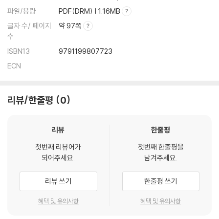
파일/용량
PDF(DRM) | 1.16MB
글자 수/ 페이지
약 97쪽
수
ISBN13
9791199807723
ECN
리뷰/한줄평
0
리뷰
한줄평
첫번째 리뷰어가
첫번째 한줄평을
되어주세요.
남겨주세요.
리뷰 쓰기
한줄평 쓰기
혜택 및 유의사항
혜택 및 유의사항