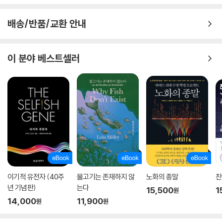
배송/반품/교환 안내
이 분야 베스트셀러
이기적 유전자 (40주
물고기는 존재하지 않
노화의 종말
찬
년 기념판)
는다
15,500
1
원
14,000
11,900
원
원