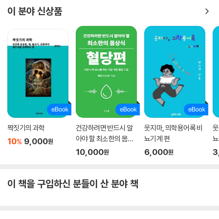
이 분야 신상품
짝짓기의 과학
건강하려면 반드시 알
웃지마, 의학용어록 비
웃
아야 할 최소한의 몸상
뇨기계 편
뇨
10
9,000
%
원
식 ? 혈당편
10,000
6,000
3
원
원
이 책을 구입하신 분들이 산 분야 책