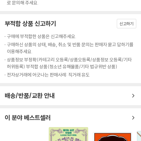
로 문의해 주세요.
진국은 자국 보호주의로 돌아섰다. 세계 지도자를 자처했으나 막상 위기에
처하자 미국은 달러 가치를 낮췄고 영국은 자국 식민지 무역에만 집중했
다. 저러한 대처조차 할 수 없던 후진 자본주의 국가들이 결국 침략과 전쟁
부적합 상품 신고하기
신고하기
으로 살 길을 모색한 사실은 보호주의가 대두하는 지금의 흐름을 신중히
되돌아보게 만든다.
구매에 부적합한 상품은 신고해주세요.
구매하신 상품의 상태, 배송, 취소 및 반품 문의는 판매자 묻고 답하기를
이렇듯 현재를 재해석하고 미래를 내다보는 통찰과 함께 이 책에서는 일상
이용해주세요.
속에 자연스레 활용할 수 있는 지식과 이야깃거리를 가득 만날 수 있다. 문
상품정보 부정확(카테고리 오등록/상품오등록/상품정보 오등록/기타
화유적의 예쁜 사진을 찍는 것을 넘어 이집트 피라미드가 애초에 왜 그리
허위등록) 부적합 상품(청소년 유해물품/기타 법규위반 상품)
크게 지어졌는지, 베르사유 궁전이 왜 프랑스 사람들과 닮았는지, 베드로
전자상거래에 어긋나는 판매사례: 직거래 유도
성당의 건축이 종교개혁과 어떤 관련이 있는지 당신이 나눌 수 있는 대화
는 상상 이상으로 풍부해질 것이다.
배송/반품/교환 안내
평생을 역사 연구에 헌신한 서양사학의 대가가 남긴 이 역작을 충분히 음
미하자. 세계사를 아는 힘이 평생 요긴한 자산이 되어줄 것이다.
이 분야 베스트셀러