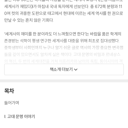
세계사가 재밌다》가 마침내 국내 독자에게 선보인다. 총 672쪽 분량과 11
0여 컷의 귀중한 도판으로 태고에서 현대에 이르는 세계 역사를 한 권으로
만날 수 있는 흔치 않은 기회다.
‘세계사의 재미를 한 분이라도 더 느껴줬으면 한다’는 바람을 품은 학계의
존경받는 석학이 평생 연구한 세계사를 대중을 위해 최초로 집대성했다.
중학생부터 사회인까지 누구나 알기 쉬운 글로 역사의 가장 중요한 변곡점
들을 깊이 있으면서도 알차게 실은 책이다. 고대 문명의 비밀과 르네상스
의 혁신, 두 번의 세계대전을 거쳐 아프리카와 남미의 독립, 동아시아의 격
동으로 이어지는 전 지구적 문명사가 짜임새 있는 흐름으로 펼쳐진다. 이
책소개 더보기
해를 돕는 그림자료는 역사적 장면을 생생히 느낄 수 있도록 엄선되었다.
“르네상스는 1000년 동안 억눌린 중세인의 마음이 내부로 초집중된 결과
목차
이며 대항해시대는 그 마음이 외부로 폭발한 것이다”라는 설명과 같이 본
질적인 통찰을 곳곳에 녹인 대가의 필치는 책의 백미다. 단두대로 향하던
들어가며
마리 앙투아네트의 마지막 모습은 어머니의 모습과 닮아 있었다. 세련된
서양을 동경했던 러시아 황제는 사실 투박한 오두막에서 술잔을 기울이는
Ⅰ. 고대 문명 이야기
걸 더 좋아했다. 역사의 이런 숨은 이야기들을 통해 독자는 ‘무미건조한 세