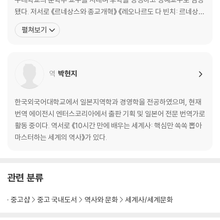
32. 마호메트와 코란 33. 이슬람 세계의 팽창 34. 수준 높은 이슬람 문화
됐다. 저서로 《르네상스와 종교개혁》 《레오나르도 다 빈치: 르네상스
35. 중앙아시아와 인도 36. 오스만 제국의 기세
와 만능 인간》 《베버, 트뢸치, 마이네케: 어느 지적 교류》 《역사학의
펼쳐보기
· 한눈에 보는 서남아시아 세계
원근(遠近)》 《마키아벨리즘》 《현대 유럽의 역사가》 등이 있으며, 정
치 철학과 종교 개혁과 관련된 서양의 주요 저작들을 번역해 소개했
Ⅳ. 유럽이 만들어진 이야기
다. 《인생 처음으로 세계사가 재밌다》는 70세
역
박현지
37. 게르만 민족의 대이동 38. 카를 대제의 대관 39. 로마 교회의 전성기
40. 봉건 사회의 구조 41. 도시의 공기는 자유롭다 42. 비잔틴 제국의 광
영 43. 십자군 44. 중세의 지각 변동 45. 페스트 대유행 46. 인간 찬가 4
한국외국어대학교에서 일본지역학과 경영학을 전공하였으며, 현재
7. 모나리자의 미소 48. 대항해 시대의 주인공 49. 인디아스 사업 50. 종
번역 에이전시 엔터스코리아에서 출판 기획 및 일본어 전문 번역가로
교 개혁의 서막 51. 나는 여기에 서 있다 52. 두 예수회 수도사 53. 유랑 황
활동 중이다. 역서로 《10시간 만에 배우는 세계사: 핵심만 쏙쏙 뽑아
제 54. 영국 왕조의 변천 55. 무적함대의 격멸 56. 잔 다르크와 카트린 드
마스터하는 세계의 역사》가 있다.
메디시스 57. 베르사유의 태양왕 58. 네덜란드 수호신 59. 효웅 발렌슈타
인 60. 국제회의의 유래 61. 계몽 전제 군주 62. 북방의 패자 63. 두 여제 6
4. 영국 혁명 65. 청교도주의의 화신 66. 영국 산업 혁명 67. 철학자의 세
관련 분류
가지 모습
· 한눈에 보는 유럽의 탄생
중고샵
중고 국내도서
역사와 문화
세계사/세계문화
Ⅴ. 19세기 세계 이야기