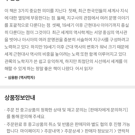
상은 남 일처럼 볼 수 없다는 점과 현재의 문제들이 과거의 역사적 맥락에
가의 과제가 된 상황에서 십자군 정신 따위는 시대착오였던 것입니다.
서 비롯된다는 사실을 점점 더 깨닫고 있기 때문이다. 또한, 해외 여행과 문
이 책은 3가지 중요한 의미를 지닌다. 첫째, 최근 한국인들의 세계사 지식
--- p.369
화 체험이 일상이 되면서 낯선 도시의 유적을 앞에 두고 과거를 알지 못해
에 대한 열망에 부응한다는 점. 둘째, 지구사의 관점에서 여러 문명 이야기
머뭇거리는 경험도 흔해졌다.
를 포괄적으로 다룬다는 점. 셋째, 19세기 이후 근현대사 이야기까지 충실
그 시절에 77세까지 산다는 건 어려운 일입니다. 루이 14세가 장수할 수
히 다룬다는 점이 그것이다. 최근 세계의 역사학계는 서양 중심의 역사관
있던 이유는 따지고 보면 몸이 건강했기 때문입니다. 제멋대로 살았을 것
이런 시대적 흐름 속에서 세계사는 학창시절의 선택 과목을 넘어 실생활과
을 벗어나 아시아의 여러 문명권을 충분히 서술하여 지구사를 구성하려고
같아도 자신을 엄격하게 단속하고 있었으며 질서와 규율이 베르사유 궁정
직결된 살아 있는 지식으로 주목받고 있다. 작가 리처드 폴 에반스는 “세계
노력하고 있다. 하지만 19세기 이후 근대 역사의 변화가 워낙 크기 때문에
생활을 일관되게 만들었습니다. 더 넓게 말하면, 이것은 프랑스 정신의 발
사를 공부할수록 인간이 얼마나 변하지 않았는지 깨닫는다. 새로운 대본은
세계 근현대사 역사의 비중을 높이려는 노력 또한 함께 이루어지고 있다.
현입니다.
없고 배우가 다를 뿐이다”라고 말했다. 그 말처럼 《인생 처음으로 세계사
관록의 노학자가 쓴 쉽고 유익하게, 하지만 최첨단의 시선에서 세계를 이
--- p.397
가 재밌다》는 눈앞의 현실을 역사적 관점에서 조망할 수 있도록 당신의 시
해할 수 있게 하는 정말 좋은 책이 나왔다. 어서 읽자!
야를 완전히 넓혀준다.
불과 반세기 전인 엘리자베스 시대는 국민의 의욕이 타오르고 무엇에든 명
- 심용환 (역사학자)
랑한 분위기였습니다. 반면 크롬웰의 시대는 가을 서리가 내린 것처럼 어
예를 들어, 2500년 전 아테네는 시민 토론보다 충동적이고 변덕스러운 군
둡고 침울했으며 국민에게 비좁은 생활을 강요했습니다. 하지만 금욕주의
중 심리에 휩쓸렸고 정치가의 선동이 이를 부추겼다. 저자는 이것이야말로
상품정보안내
에 언제까지나 눌려 있을 수 없는 것이 바로 인간의 마음 아닐까요?
‘패권이 아테네로부터 떠나간 결정적 이유’라 짚는다. 토론 프로그램의 개
--- p.444
수가 줄어들고 앞다퉈 여론을 선점하려는 오늘날의 모습과 놀랍도록 닮아
주문 전 중고상품의 정확한 상태 및 재고 문의는 [판매자에게 문의하기]
있다.
를 통해 문의해 주세요.
주문완료 후 중고상품의 취소 및 반품은 판매자와 별도 협의 후 진행 가능
중요한 경제적 시사점도 얻게 된다. 역사적으로 경기 불황이 닥쳤을 때 선
합니다. 마이페이지 > 주문내역 > 주문상세 > 판매자 정보보기 > 연락처