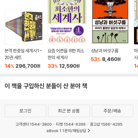
본격 한중일 세계사 1~
요즘 어른을 위한 최소
성냥과 버섯구름
하
20권 세트
한의 세계사
사
53
8,460
%
원
14
296,700
33
12,590
1
%
%
원
원
이 책을 구입하신 분들이 산 분야 책
로그인
최근 본 상품
주문/배송
고객센터 1544-3800
티켓 1544-6399
중고샵 1566-4295
eBook 1:1문의/채팅상담