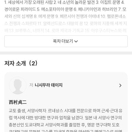
계사’가 아니라 인간이 살아온 생생한 냄새가 느껴지는 ‘정취 있는 세계
1. 세상에서 가장 오래된 사람 2. 네 소년의 놀라운 발견 3. 이집트 문명 4.
사’를 맛보게 될 것이다.
경이로운 피라미드 5. 메소포타미아 문명 6. 페니키아인과 히브리인 7. 모
세와 신의 십계명 8. 에게 문명 9. 페르시아 전쟁과 아테네 10. 펠로폰네소
이미 일본에서는 출간 직후 베스트셀러가 되었으며 문고판으로 보급되어
스 전쟁과 스파르타 11. 알렉산드로스 대왕의 꿈 12. 로마의 지중해 세계 지
오늘날까지도 ‘세계사의 클래식’으로 불린다. 한 독자는 “단숨에 읽고 감동
배 13. 브루투스, 너마저 14. 로마 제국과 기독교 15. 아우구스티누스와 레
에 젖었다”고 감탄할 만큼 흡입력 있는 내용이 마음을 사로잡는다. 이 한
오 1세 16. 불교와 힌두교 17. 황하 문명 18. 공자와 석가 19. 최초의 통일
목차 더보기
권으로 책을 손에서 못 놓는 재미에 빠질 수도, 학자의 우러나온 통찰에 깜
국가, 진나라 20. 한나라의 융성
짝 놀랄 수도, 때론 예상치 못한 긴 여운에 가슴이 먹먹해질 수도 있다.
· 한눈에 보는 고대 문명
저자 소개
2
세계사의 낯선 이름들 앞에 주저했던 초심자부터 깊이 있는 교양을 찾는
Ⅱ. 동아시아 이야기
독자들까지, 이 책의 페이지를 넘기며 모두가 ‘인생 처음으로 재밌는 세계
사’를 만나리라 확신한다.
21. 세계 제국, 수나라와 당나라 22. 동양에는 양귀비, 서양에는 클레오파
저
니시무라 데이지
트라 23. 실크 로드를 가다 24. 북송과 남송 25. 왕안석과 주희 26. 몽골
대제국 27. 홍무제와 영락제 28. 중국의 농민 반란 29. 중화제국, 청나라 3
0. 강희제 31. 아시아의 다른 나라들
西村貞二
· 한눈에 보는 동아시아 세계
교토 출생, 서양사학자. 르네상스 시대를 전문으로 하며 근세·근대 유
럽 역사에 대한 방대한 연구와 업적을 남겼다. 일본 내 서양사 연구의
Ⅲ. 서남아시아 이야기
총본산인 도쿄대학교 서양사학과를 졸업한 후, 명문 연구대학 도호
쿠대학교의 문학부 교수를 지내며 후학을 양성하고 명예교수로 임명