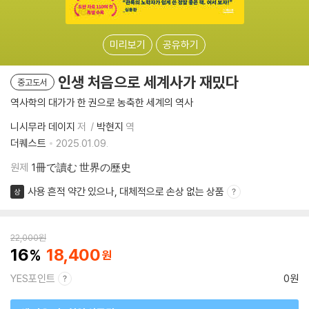
미리보기
공유하기
인생 처음으로 세계사가 재밌다
중고도서
역사학의 대가가 한 권으로 농축한 세계의 역사
니시무라 데이지
저
박현지
역
더퀘스트
2025.01.09.
원제
1冊で讀む 世界の歷史
사용 흔적 약간 있으나, 대체적으로 손상 없는 상품
상
22,000
원
16
18,400
YES포인트
0원