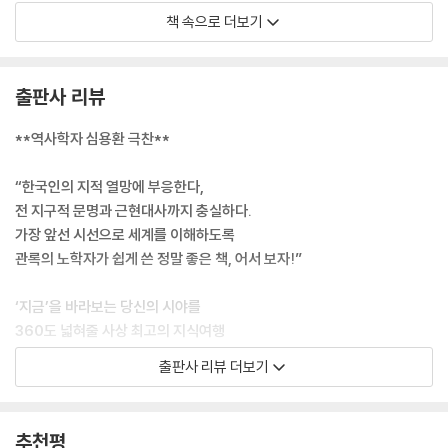
잡하다 등등 후세의 평가는 반드시 좋지만은 않지만, 발견이나 발명 분야
책 속으로 더보기
에서는 먼저 머릿속에 이미지를 떠올리는 일이 중요합니다.
--- p.68
출판사 리뷰
농민 반란은 자주 일어나는 일입니다. 하지만 왕조를 전복시키는 방아쇠가
될 수준의 농민 반란은, 중국을 제외하고는 세계적으로 그 예를 찾기 힘듭
**역사학자 심용환 극찬**
니다.
--- p.201
“한국인의 지적 열망에 부응한다,
전 지구적 문명과 근현대사까지 충실하다.
‘파문’이라는 말은 현대에 사는 우리에게는 잘 와 닿지 않지요. 그러나 당시
가장 앞선 시선으로 세계를 이해하도록
황제나 국왕이 파문당하면 가신들은 왕에게 더 이상 충성을 다할 필요가
관록의 노학자가 쉽게 쓴 정말 좋은 책, 어서 보자!”
없고 일반 시민들은 그가 죽어도 장례를 치러주지 않았습니다. 영어로 파
문을 ‘Excommunication’이라 합니다. 이는 공동체communion에서 추
‘지금’을 바라보는 당신의 시야를
방한다ex-는 뜻입니다.
360도 넓혀줄 사상 최고의 지식여행
--- p.284
출판사 리뷰 더보기
세계사의 흐름을 이해하려는 열망은 요즘 한국인들 사이에서 특히 높아지
카를 5세는 십자군 정신을 유럽 각국에 고취시키려 했지만 아무도 상대해
고 있다. 국제 뉴스에서 다뤄지는 복잡한 사건들, 이를테면 러시아-우크라
주지 않았습니다. 그러기는커녕 프랑스의 프랑수아 1세 같은 경우는 이슬
이나 전쟁, 난민 갈등, 북한의 핵실험, 미중 간 반도체 패권경쟁 모두 더 이
추천평
람교 국가와도 동맹 맺는 것을 꺼리지 않았습니다. 국익의 추구가 근대 국