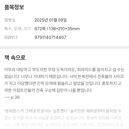
품목정보
68. 미국 독립 전쟁 69. 프랑스 혁명 70. 바스티유 점령 71. 풍운아 나폴레
발행일
2025년 01월 09일
옹 72. 모스크바의 불길 73. 회의는 춤춘다 74. 1848년의 파리, 빈, 베를
린 75. 카보우르와 비스마르크 76. 미국의 발흥 77. 대통령의 수염 78. 제
쪽수, 무게, 크기
672쪽 | 138*210*35mm
국주의 시대 79. 열강의 아시아 침략 80. 아편 전쟁과 태평천국의 난 81.
ISBN13
9791140714407
청나라의 마지막 황제 82. 아직 못다 한 혁명 83. 늦었어, 스콧
· 한눈에 보는 19세기 세계
책 속으로
Ⅵ. 20세기 세계 이야기
아무리 대담하고 부도덕한 무덤 도둑이라도, 피라미드를 짊어지고 갈 수는
84. 삼국동맹과 3B 정책 85. 운명의 한 발 86. 제1차 세계대전의 결과 87.
없습니다. 너무나 거대하기 때문입니다. 사막 한복판에서 건축물의 사이즈
러시아 혁명 전후 88. 두 혁명가 89. 베르사유 체제의 모순 90. 파시즘의
가 작고 아담했다면 진즉 모래에 휩쓸리고 말았을 것입니다. 풍토까지 고
대두 91. 히틀러의 뮌헨 봉기 92. 제2차 세계대전의 발발 93. 아시아와 아
려한 이집트인들의 건축 구상에 감탄이 나올 뿐입니다.
프리카의 독립 94. 차가운 전쟁 95. 얼음이 녹는 계절 96. 시오니즘의 다
--- p.39
툼 97. 프라하의 봄 98. 중남미의 뜨거운 바람 99. 격동하는 현대
· 한눈에 보는 20세기 세계
‘호메로스가 그려낸 트로이는 실존했다.’ 슐리만은 폐허로부터 움직일 수
없는 증거를 꺼내 이 사실을 증명하고 싶었습니다. 평생의 염원을 이루었
100. 두 번의 세기말
으니 그를 행운아라 해도 될 테지요. 공상가다, 선동가다, 고고학적으로 조